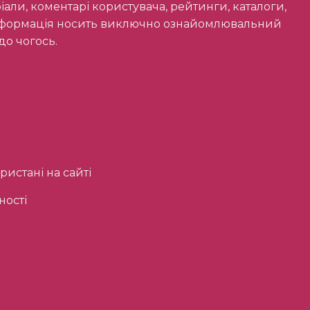
ріали, коментарі користувача, рейтинги, каталоги,
інформація носить виключно ознайомлювальний
до чогось.
истані на сайті
ності