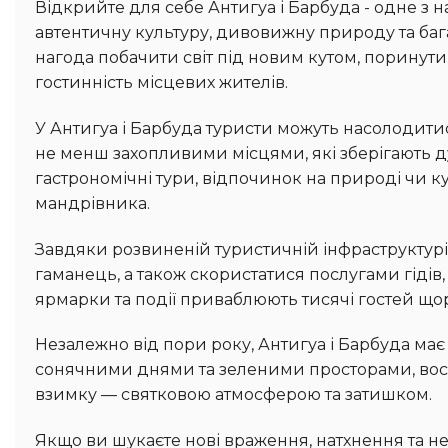
Відкрийте для себе Антигуа і Барбуда - одне з найцікавіших туристичних напрямків, яке поєднує в собі
автентичну культуру, дивовижну природу та баг
нагода побачити світ під новим кутом, поринути 
гостинність місцевих жителів.
У Антигуа і Барбуда туристи можуть насолодитися не лише популярними пам’ятками, а й маловідомими, але
не менш захопливими місцями, які зберігають ду
гастрономічні тури, відпочинок на природі чи к
мандрівника.
Завдяки розвиненій туристичній інфраструктурі, у Антигуа і Барбуда легко знайти житло на будь-який смак і
гаманець, а також скористатися послугами гідів,
ярмарки та події приваблюють тисячі гостей щор
Незалежно від пори року, Антигуа і Барбуда має чим вразити: навесні тут все розквітає, влітку приваблює
сонячними днями та зеленими просторами, вос
взимку — святковою атмосферою та затишком.
Якщо ви шукаєте нові враження, натхнення та незвичні маршрути - Антигуа і Барбуда стане ідеальним