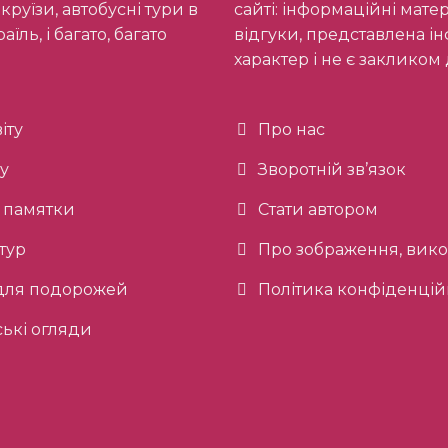
круїзи, автобусні тури в
сайті: інформаційні мате
їль, і багато, багато
відгуки, представлена 
характер і не є закликом 
іту
Про нас
ту
Зворотній зв’язок
 памятки
Стати автором
тур
Про зображення, викор
 для подорожей
Політика конфіденцій
ькі огляди