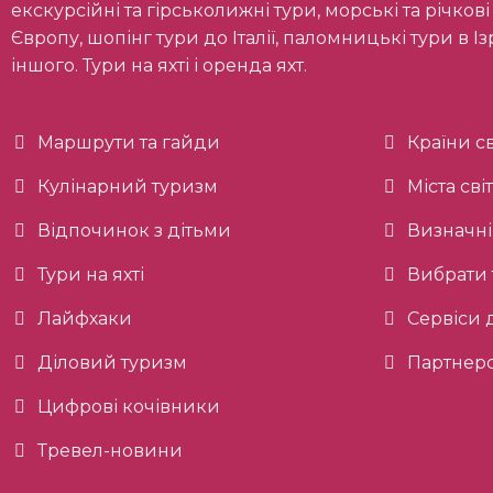
екскурсійні та гірськолижні тури, морські та річкові 
Європу, шопінг тури до Італії, паломницькі тури в Ізра
іншого. Тури на яхті і оренда яхт.
Маршрути та гайди
Країни св
Кулінарний туризм
Міста сві
Відпочинок з дітьми
Визначні
Тури на яхті
Вибрати 
Лайфхаки
Сервіси
Діловий туризм
Партнерс
Цифрові кочівники
Тревел-новини