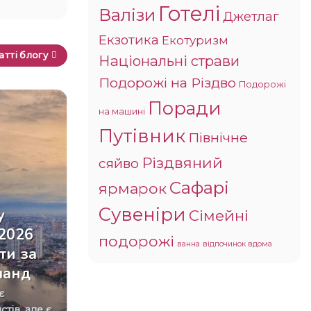
Готелі
Валізи
Джетлаг
Екзотика
Екотуризм
атті блогу
Національні страви
Подорожі на Різдво
Подорожі
Поради
на машині
16
Путівник
Бер
Північне
Різдвяний
сяйво
Сафарі
ярмарок
ТРЕВЕЛ-НОВИНИ
Сувеніри
у
Туристи відмовляються
Сімейні
 2026
від поїздок до деяких
подорожі
ванна
відпочинок вдома
ти за
країн Середземномор’я
ланд
через війну в Ірані
Греція, Кіпр та Туреччина
тів, але є
спостерігають зменшення