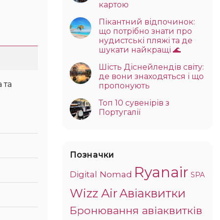
картою
Пікантний відпочинок:
що потрібно знати про
нудистські пляжі та де
шукати найкращі 🌊
Шість Діснейлендів світу:
де вони знаходяться і що
пропонують
Топ 10 сувенірів з
Португалії
Позначки
Ryanair
Digital Nomad
SPA
Wizz Air
Авіаквитки
Бронювання авіаквитків