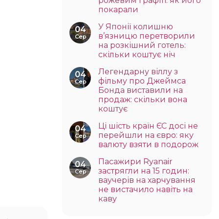
рожевим графіті: як його
покарали
У Японії колишню
04
в’язницю перетворили
Сер
на розкішний готель:
скільки коштує ніч
Легендарну віллу з
04
фільму про Джеймса
Сер
Бонда виставили на
продаж: скільки вона
коштує
Ці шість країн ЄС досі не
04
перейшли на євро: яку
Сер
валюту взяти в подорож
Пасажири Ryanair
04
застрягли на 15 годин:
Сер
ваучерів на харчування
не вистачило навіть на
каву