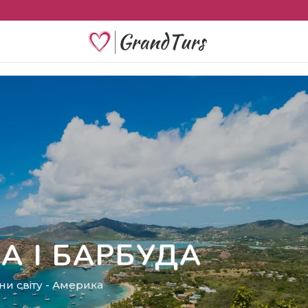
УА І БАРБУДА
ни світу
-
Америка