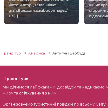
Фото: Автор. Детальніше:
інших кра
grandturs.com.ua/about-images/
сторонні 
На[...]
підприємці
Гранд Тур
Америка
Антигуа і Барбуда
«Гранд Тур»
Ми ділимося лайфхаками, досвідом та надихаємо мандрівників на пізнання
миру та спілкування з ним
Організовуємо туристичні поїздки по всьому Світу, палаючі, новорічні,