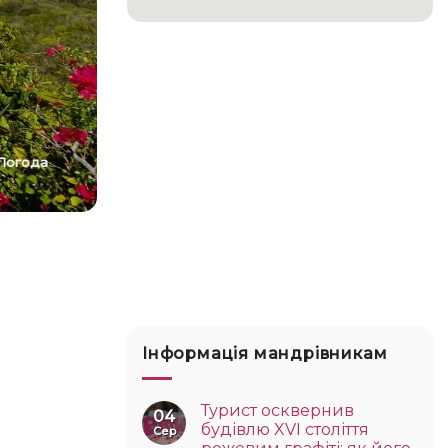
Погода
Інформація мандрівникам
Турист осквернив
04
будівлю XVI століття
Сер