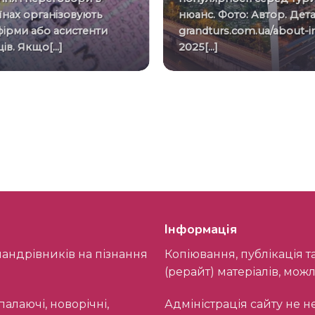
їнах організовують
нюанс. Фото: Автор. Дет
фірми або асистенти
grandturs.com.ua/about-i
в. Якщо[...]
2025[...]
Інформація
Копіювання, публікація та будь-яке використання, у тому числі переробка
(рерайт) матеріалів, мо
Адміністрація сайту не несе відповідальності за представлені на даному