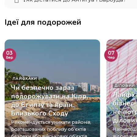
Ідеї для подорожей
03
07
Бер
Чер
ЛАЙФХАКИ
Чи безпечно зараз
ДІЛОВИЙ 
Лайфха
подорожувати на Кіпр,
бізнес
до Єгипту та країн
не пот
Близького Сходу
ділових
Рекомендується уникати районів,
розташованих поблизу об’єктів
Найчастіше бізнес-тріпи,
безпеки або військових об’єктів.
відряджен