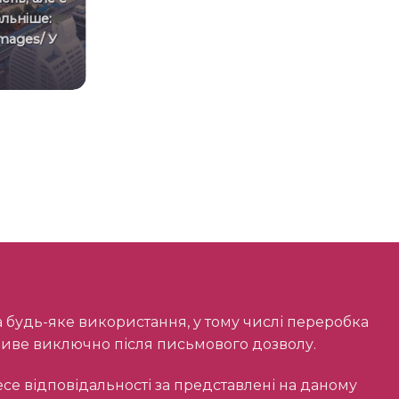
альніше:
туристичного попиту через
mages/ У
конфлікт на Близькому Сході.
Фото: Автор.[...]
жливе виключно після письмового дозволу.