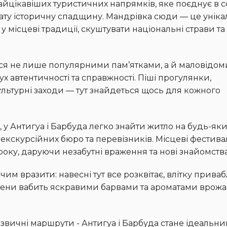
ату історичну спадщину. Мандрівка сюди — це уніка
у місцеві традиції, скуштувати національні страви та
х автентичності та справжності. Піші прогулянки,
ультурні заходи — тут знайдеться щось для кожного
 екскурсійних бюро та перевізників. Місцеві фестивал
оку, даруючи незабутні враження та нові знайомства
ени вабить яскравими барвами та ароматами врожа