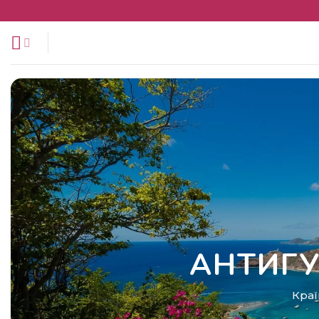
Перейти
до
змісту
АНТИГ
Краї