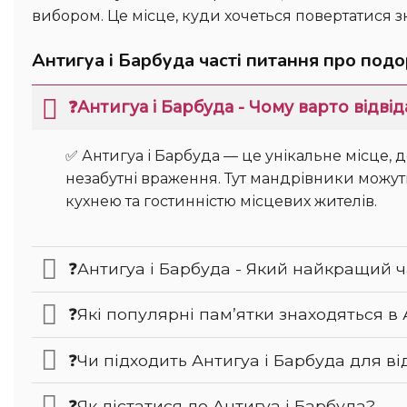
вибором. Це місце, куди хочеться повертатися зн
Антигуа і Барбуда часті питання про под
❓Антигуа і Барбуда - Чому варто відві
✅ Антигуа і Барбуда — це унікальне місце, де поєднуються природна краса, культурна спадщина та
незабутні враження. Тут мандрівники можу
кухнею та гостинністю місцевих жителів.
❓Антигуа і Барбуда - Який найкращий ч
❓Які популярні пам’ятки знаходяться в 
❓Чи підходить Антигуа і Барбуда для ві
❓Як дістатися до Антигуа і Барбуда?