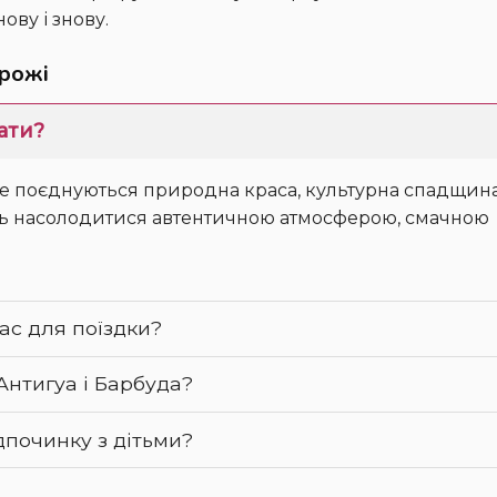
ову і знову.
орожі
дати?
ть насолодитися автентичною атмосферою, смачною
ас для поїздки?
Антигуа і Барбуда?
дпочинку з дітьми?