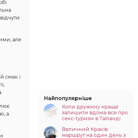
льна
 відчути
і,
.
Найпопулярніше
Коли дружину краще
залишити вдома-все про
ю, а
секс-туризм в Таїланді
Величний Краків:
маршрут на один день з