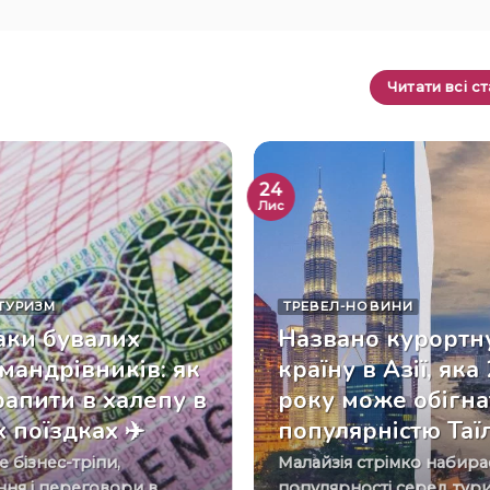
Читати всі ст
24
Лис
ТУРИЗМ
ТРЕВЕЛ-НОВИНИ
ки бувалих
Названо курортн
-мандрівників: як
країну в Азії, яка
рапити в халепу в
року може обігна
 поїздках ✈️
популярністю Таї
Малайзія стрімко набирає
ня і переговори в
популярності серед турис