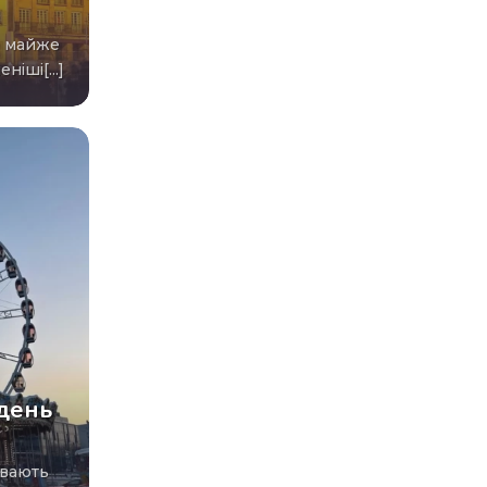
е майже
ніші[...]
день