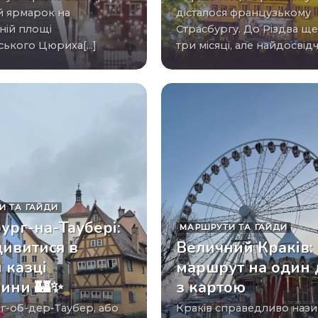
й ярмарок на
дісталося французькому
ній площі
Страсбургу. До Різдва щ
ького Цюриха[...]
три місяці, але найдосвідче
И ТА ГАЙДИ
ург-на-Таубері:
МАРШРУТИ ТА ГАЙДИ
ивитися в
Величний Краків:
 казці
маршрут на один 
чини 🏰✨
з картою
Краків справедливо називають