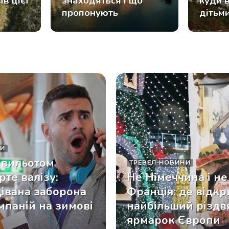
ів цієї
знаходяться і що
куди 
пропонують
дітьм
КИ
 вильотом
ТРЕВЕЛ-НОВИНИ
рте валізу:
Не Німеччина і не
івана заборона
Франція: де відкр
мпаній на зимові
найбільший різдв
ярмарок Європи