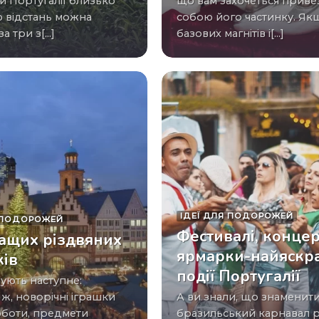
и Португалії близько
що вам захочеться приве
ю відстань можна
собою його частинку. Як
а три з[...]
базових магнітів і[...]
ІДЕЇ ​​ДЛЯ ПОДОРОЖЕЙ
ЛЯ ПОДОРОЖЕЙ
Фестивалі, конце
ащих різдвяних
ярмарки-найяскра
ків
події Португалії
ж, новорічні іграшки
А ви знали, що знаменитий
оботи, предмети
бразильський карнавал 