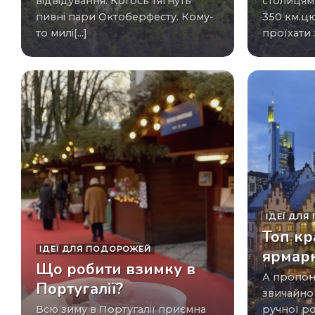
відвідування. Когось тягнуть
столицям
пивні пари Октоберфесту. Кому-
350 км.ц
то милі[...]
проїхати з
ІДЕЇ ​​Д
Топ кр
ІДЕЇ ​​ДЛЯ ПОДОРОЖЕЙ
ярмар
Що робити взимку в
а пропонують наступне:
Португалії?
звичайно 
Всю зиму в Португалії приємна
ручної р