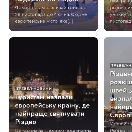
найкращи
Ярмарок там зазвичай триває з
різдвяни
28 листопада до 4 січня. Є одне
уникнути 
європейське місто, яке[...]
листопада[
ТРЕВЕЛ-
Різдвя
розкі
швейца
ТРЕВЕЛ-НОВИНИ
Туристам назвали
визна
європейську країну, де
найкр
найкраще святкувати
Європ
Різдво
У швейцарському Цюриху на
Ця країна за площею порівнянна
Різдво па