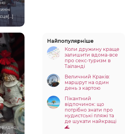
ною
инні
ця[...]
Найпопулярніше
Коли дружину краще
залишити вдома-все
про секс-туризм в
Таїланді
Величний Краків:
маршрут на один
день з картою
Пікантний
відпочинок: що
потрібно знати про
нудистські пляжі та
де шукати найкращі
🌊