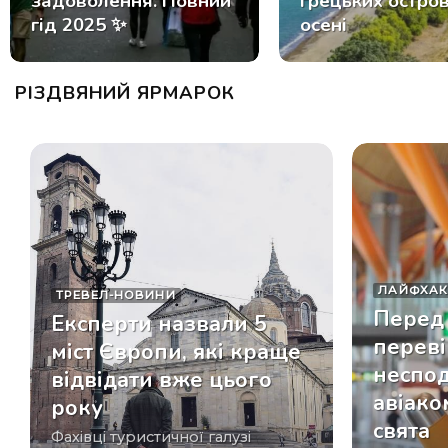
задоволення. Повний
грецьких остров
гід 2025 ✨
осені
РІЗДВЯНИЙ ЯРМАРОК
ЛАЙФХА
ТРЕВЕЛ-НОВИНИ
Перед
Експерти назвали 5
переві
міст Європи, які краще
неспод
відвідати вже цього
авіако
року
свята
Фахівці туристичної галузі