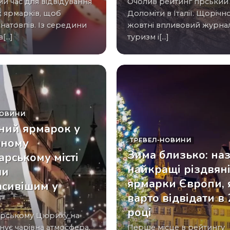
й час для відвідування
Очолив рейтинг гірський масив
х ярмарків, щоб
Доломіти в Італії. Щорічн
натовпів. Із середини
жовтні впливовий журна
...]
туризм і[...]
НОВИНИ
ний ярмарок у
шному
ТРЕВЕЛ-НОВИНИ
Зима близько: на
рському місті
найкращі різдвян
ли
ярмарки Європи, 
асивішим у
варто відвідати в
і
році
нує чарівна атмосфера.
Перше місце в рейтингу