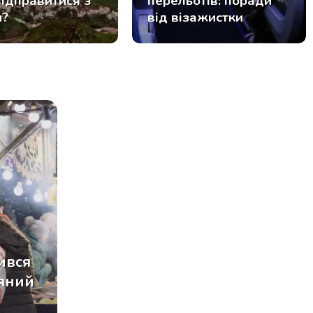
відправитися з
перельотів: поради
и?
від візажистки
ився
яний