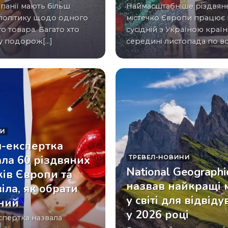
Наймасштабніше різдвяне
політику щодо одного
містечко Європи працює 
о товара. Багато хто
сусідній з Україною країні
 подорож[...]
середині листопада по всій
КИ
л-експертка
ала 60 різдвяних
ТРЕВЕЛ-НОВИНИ
National Geographi
ів Європи та
назвав найкращі 
іла, як обрати
у світі для відвід
ьний
у 2026 році