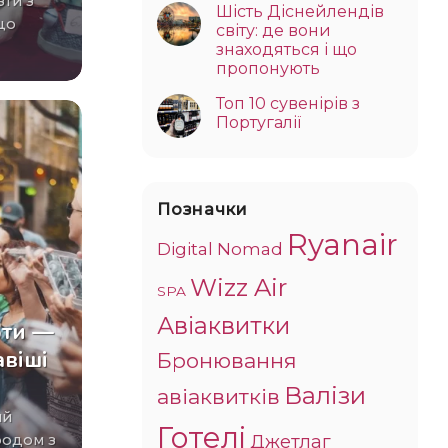
зти з
Шість Діснейлендів
що
світу: де вони
знаходяться і що
пропонують
Топ 10 сувенірів з
Португалії
Позначки
Ryanair
Digital Nomad
Wizz Air
SPA
Авіаквитки
рти —
віші
Бронювання
Валізи
авіаквитків
Готелі
Джетлаг
родом з