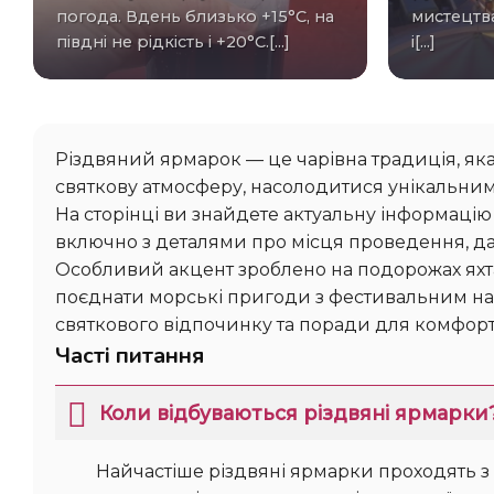
погода. Вдень близько +15°C, на
мистецтв
півдні не рідкість і +20°C.[...]
і[...]
Різдвяний ярмарок — це чарівна традиція, яка 
святкову атмосферу, насолодитися унікальним
На сторінці ви знайдете актуальну інформацію
включно з деталями про місця проведення, дат
Особливий акцент зроблено на подорожах яхт
поєднати морські пригоди з фестивальним нас
святкового відпочинку та поради для комфортн
Часті питання
Коли відбуваються різдвяні ярмарки
Найчастіше різдвяні ярмарки проходять з 