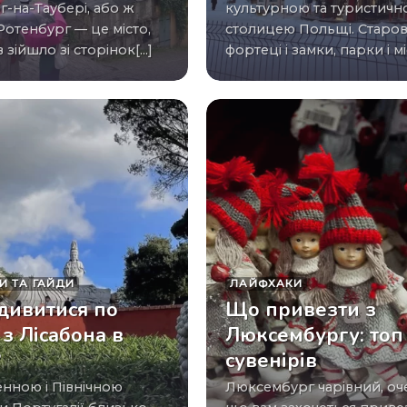
-на-Таубері, або ж
культурною та туристич
Ротенбург — це місто,
столицею Польщі. Старов
зійшло зі сторінок[...]
фортеці і замки, парки і міс
И ТА ГАЙДИ
ЛАЙФХАКИ
дивитися по
Що привезти з
 з Лісабона в
Люксембургу: топ
?
сувенірів
Люксембург чарівний, очевидно,