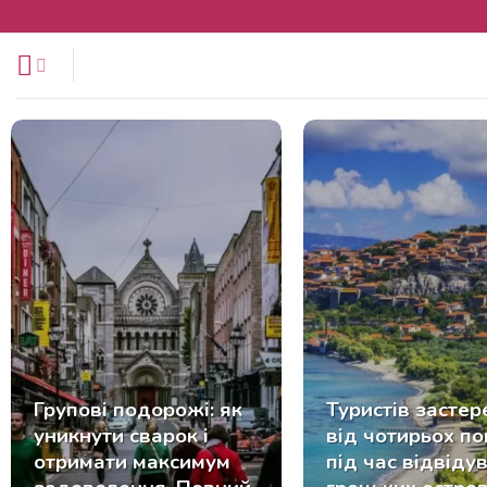
Перейти
до
змісту
Групові подорожі: як
Туристів застер
уникнути сварок і
від чотирьох п
отримати максимум
під час відвіду