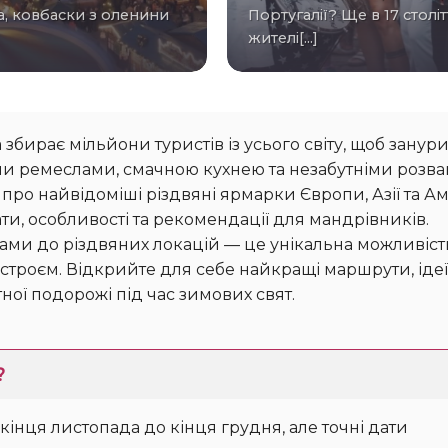
а, ковбаски з оленини
Португалії? Ще в 17 століт
жителі[...]
збирає мільйони туристів із усього світу, щоб занури
и ремеслами, смачною кухнею та незабутніми розва
 про найвідоміші різдвяні ярмарки Європи, Азії та А
и, особливості та рекомендації для мандрівників.
ами до різдвяних локацій — це унікальна можливіст
троєм. Відкрийте для себе найкращі маршрути, ідеї
ої подорожі під час зимових свят.
?
кінця листопада до кінця грудня, але точні дати