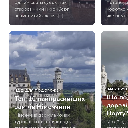
одним своїм судом, так і
Ротенбург
старовинний Нюрнберг
коротко 
знаменитий аж ніяк[...]
яке немов 
МАРШРУТ
ІДЕЇ ​​ДЛЯ ПОДОРОЖЕЙ
Що по
Топ-10 найкрасивіших
дорозі
замків Німеччини
Порту
Німеччина дає мільйонам
туристів сотні причин для
Між Південною і Північною