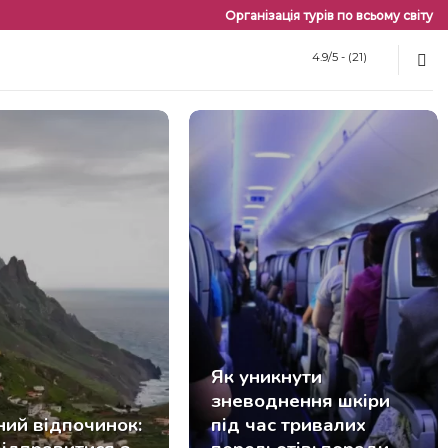
Організація турів по всьому світу
4.9/5 - (21)
Як уникнути
зневоднення шкіри
ний відпочинок:
під час тривалих