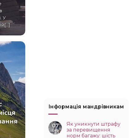
в
. У
[...]
c
Інформація мандрівникам
місця
ування
Як уникнути штрафу
07
за перевищення
Сер
норм багажу: шість