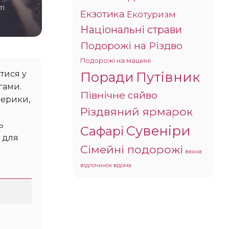
ті
Екзотика
Екотуризм
Національні страви
Подорожі на Різдво
Подорожі на машині
Поради
Путівник
тися у
гами.
Північне сяйво
мерики,
Різдвяний ярмарок
ь
Сувеніри
Сафарі
 для
Сімейні подорожі
ванна
відпочинок вдома