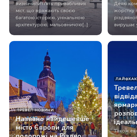
визначили п’ять привабливих
Деякі компанії мають більш
міст, що вражають своєю
жорстку 
багатою історією, унікальною
різдвяног
архітектурою, мальовничою[...]
вирушає у
ЛАЙФХА
Треве
відвід
ярмарк
ТРЕВЕЛ-НОВИНИ
розпов
Названо найдешевше
ідеал
місто Європи для
Також експертка назвала
подорожі на Різдво