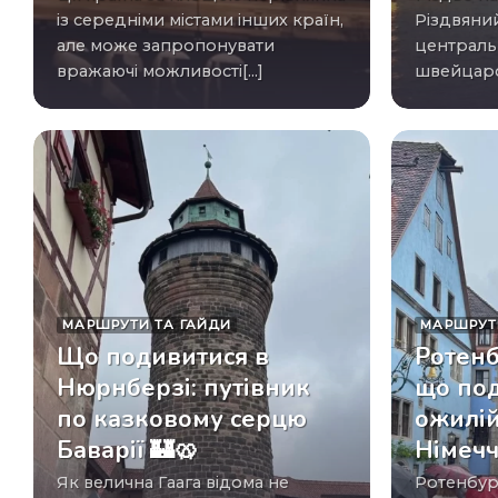
із середніми містами інших країн,
Різдвяни
але може запропонувати
централь
вражаючі можливості[...]
швейцарс
МАРШРУТИ ТА ГАЙДИ
МАРШРУТ
Що подивитися в
Ротенб
Нюрнберзі: путівник
що под
по казковому серцю
ожилій
Баварії 🏰🥨
Німеч
Як велична Гаага відома не
Ротенбург-об-дер-Таубер, або