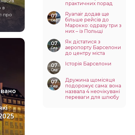
практичних порад
о в
Ryanair додав ще
л про
07
більше рейсів до
Сер
Марокко: одразу три з
них – із Польщі
Як дістатися з
07
аеропорту Барселони
Сер
до центру міста
Історія Барселони
07
Сер
Дружина щомісяця
07
подорожує сама: вона
Сер
звано
назвала 4 неочікувані
переваги для шлюбу
і
які
 2025