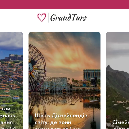
егли
омилок
Шість Діснейлендів
вання
світу: де вони
Сімей