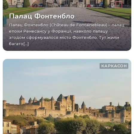
Палац Фонтенбло
Палац Фонтенбло (Château de Fontainebleau) – палац
епохи Ренесансу у Форанції, навколо палацу
згодом сформувалося місто Фонтенбло. Тут жили
багато[...]
КАРКАСОН