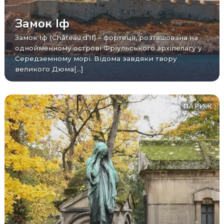
Замок Іф
Замок Іф (Château d’If) – фортеця, розташована на
однойменному острові Фріульського архіпелагу у
Середземному морі. Відома завдяки твору
великого Дюма[...]
ПАРИЖ