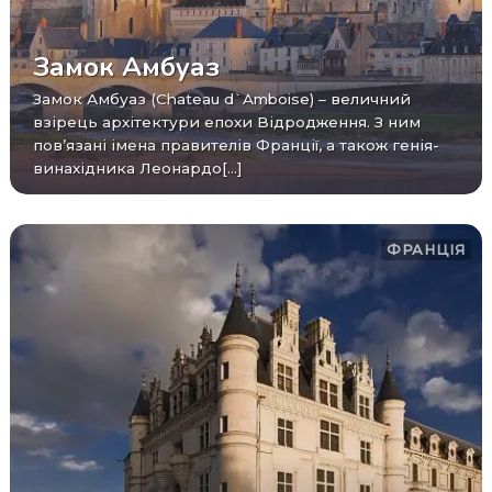
Замок Амбуаз
Замок Амбуаз (Chateau d`Amboise) – величний
взірець архітектури епохи Відродження. З ним
пов’язані імена правителів Франції, а також генія-
винахідника Леонардо[...]
ФРАНЦІЯ