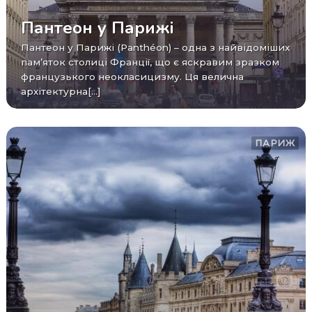
Пантеон у Парижі
Пантеон у Парижі (Panthéon) – одна з найвідоміших
пам’яток столиці Франції, що є яскравим зразком
французького неокласицизму. Ця велична
архітектурна[...]
ПАРИЖ