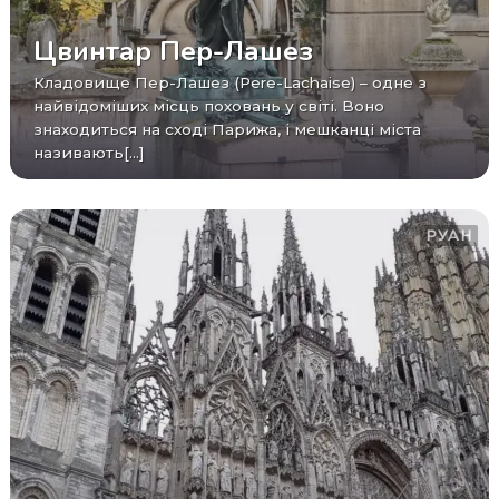
Цвинтар Пер-Лашез
Кладовище Пер-Лашез (Pere-Lachaise) – одне з
найвідоміших місць поховань у світі. Воно
знаходиться на сході Парижа, і мешканці міста
називають[...]
РУАН