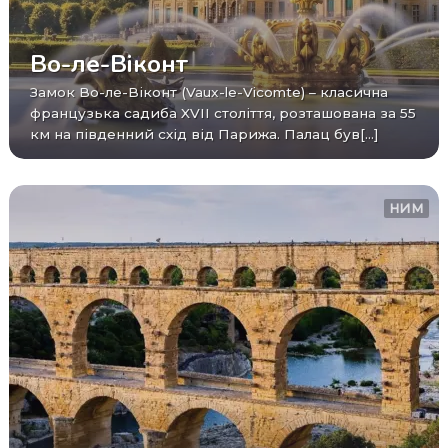
Во-ле-Віконт
Замок Во-ле-Віконт (Vaux-le-Vicomte) – класична
французька садиба XVII століття, розташована за 55
км на південний схід від Парижа. Палац був[...]
НИМ