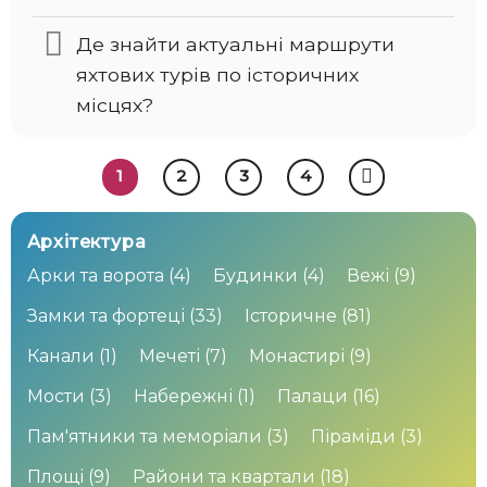
Де знайти актуальні маршрути
яхтових турів по історичних
місцях?
1
2
3
4
Архітектура
Арки та ворота
(4)
Будинки
(4)
Вежі
(9)
Замки та фортеці
(33)
Історичне
(81)
Канали
(1)
Мечеті
(7)
Монастирі
(9)
Мости
(3)
Набережні
(1)
Палаци
(16)
Пам'ятники та меморіали
(3)
Піраміди
(3)
Площі
(9)
Райони та квартали
(18)