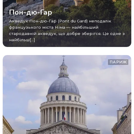
Пон-дю-Гар
Акведук Пон-дю-Гар (Pont du Gard) неподалік
французького міста Німа — найбільший
стародавній акведук, що добре зберігся. Це одне з
найбільш[...]
ПАРИЖ