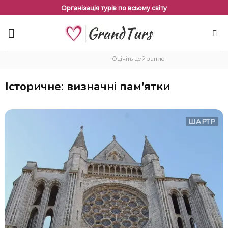
Перейти
Організація турів по всьому світу
до
змісту
Оцініть цей запис
Історичне: визначні пам'ятки
ШАРТР