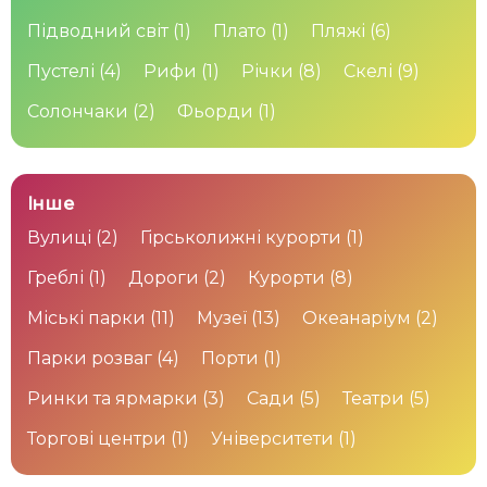
Підводний світ
(1)
Плато
(1)
Пляжі
(6)
Пустелі
(4)
Рифи
(1)
Річки
(8)
Скелі
(9)
Солончаки
(2)
Фьорди
(1)
Інше
Вулиці
(2)
Гірськолижні курорти
(1)
Греблі
(1)
Дороги
(2)
Курорти
(8)
Міські парки
(11)
Музеї
(13)
Океанаріум
(2)
Парки розваг
(4)
Порти
(1)
Ринки та ярмарки
(3)
Сади
(5)
Театри
(5)
Торгові центри
(1)
Університети
(1)