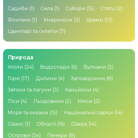
Садиби
(1)
Села
(1)
Собори
(15)
Статуї
(2)
Фонтани
(1)
Хмарочоси
(3)
Храми
(13)
Цвинтарі та склепи
(7)
Природа
Атоли
(24)
Водоспади
(6)
Вулкани
(3)
Гори
(17)
Долини
(4)
Заповідники
(8)
Затоки та лагуни
(3)
Каньйони
(4)
Ліси
(4)
Льодовики
(2)
Миси
(2)
Моря та океани
(15)
Національні парки
(14)
Оазис
(1)
Області
(16)
Озера
(14)
Острови
(34)
Печери
(8)