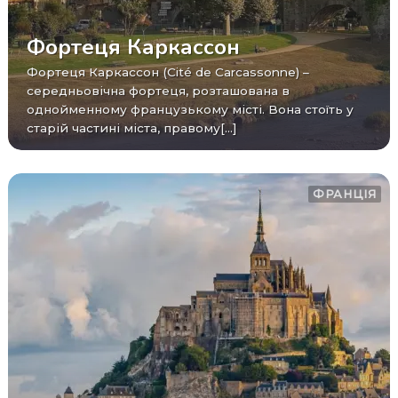
Фортеця Каркассон
Фортеця Каркассон (Cité de Carcassonne) –
середньовічна фортеця, розташована в
однойменному французькому місті. Вона стоїть у
старій частині міста, правому[...]
ФРАНЦІЯ