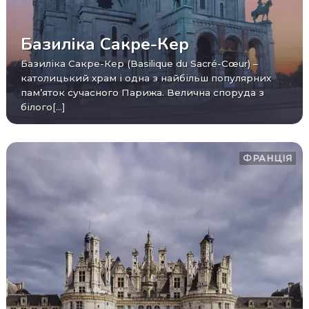
Базиліка Сакре-Кер
Базиліка Сакре-Кер (Basilique du Sacré-Cœur) –
католицький храм і одна з найбільш популярних
пам’яток сучасного Парижа. Велична споруда з
білого[...]
ФРАНЦІЯ