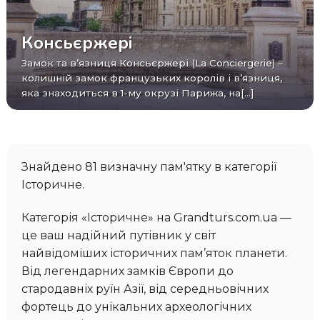
Консьєржері
Замок та в’язниця Консьєржері (La Conciergerie) –
колишній замок французьких королів і в’язниця,
яка знаходиться в 1-му окрузі Парижа, на[...]
Знайдено 81 визначну пам'ятку в категорії
Історичне.
Категорія «Історичне» на Grandturs.com.ua —
це ваш надійний путівник у світ
найвідоміших історичних пам’яток планети.
Від легендарних замків Європи до
стародавніх руїн Азії, від середньовічних
фортець до унікальних археологічних