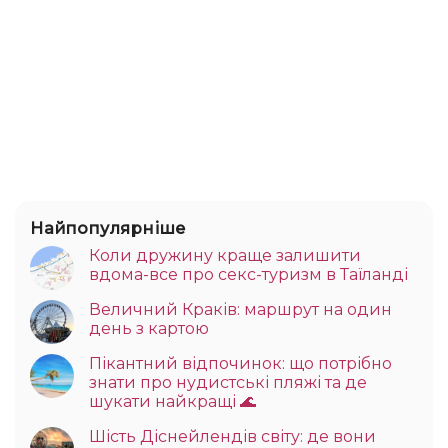
Найпопулярніше
Коли дружину краще залишити
вдома-все про секс-туризм в Таїланді
Величний Краків: маршрут на один
день з картою
Пікантний відпочинок: що потрібно
знати про нудистські пляжі та де
шукати найкращі 🌊
Шість Діснейлендів світу: де вони