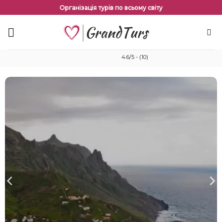
Перейти
Організація турів по всьому світу
до
змісту
4.6/5 - (10)