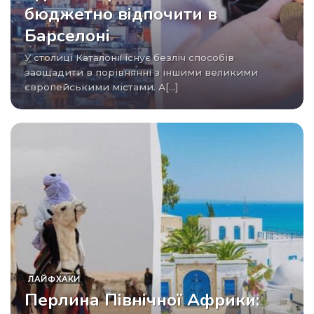
бюджетно відпочити в
Барселоні
У столиці Каталонії існує безліч способів
заощадити в порівнянні з іншими великими
європейськими містами. А[...]
ЛАЙФХАКИ
Перлина Північної Африки: