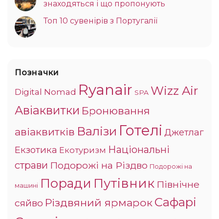
знаходяться і що пропонують
Топ 10 сувенірів з Португалії
Позначки
Ryanair
Wizz Air
Digital Nomad
SPA
Авіаквитки
Бронювання
Готелі
Валізи
авіаквитків
Джетлаг
Національні
Екзотика
Екотуризм
страви
Подорожі на Різдво
Подорожі на
Поради
Путівник
Північне
машині
Сафарі
Різдвяний ярмарок
сяйво