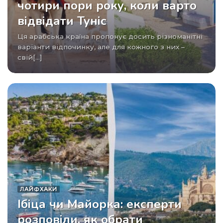
чотири пори року, коли варто
відвідати Туніс
Ця арабська країна пропонує досить різноманітні
варіанти відпочинку, але для кожного з них –
свій[...]
ЛАЙФХАКИ
Ібіца чи Майорка: експерти
розповіли, як обрати