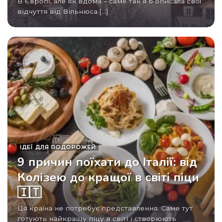
В Європі, але як вдома – саме так я б описала свої
відчуття від Вільнюса.[...]
ІДЕЇ ​​ДЛЯ ПОДОРОЖЕЙ
9 причин поїхати до Італії: від
Колізею до кращої в світі піци
🇮🇹
Ця країна не потребує представлення. Саме тут
готують найкращу піцу в світі і створюють