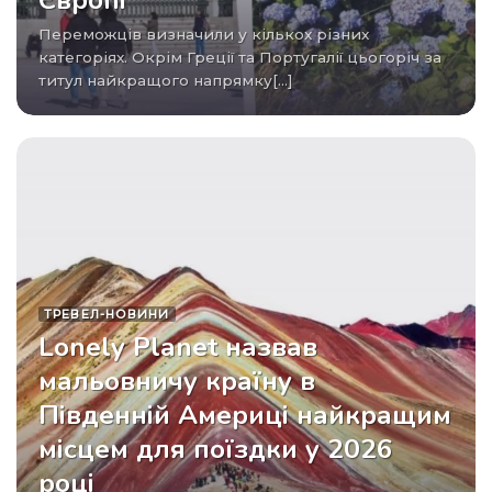
Європі
Переможців визначили у кількох різних
категоріях. Окрім Греції та Португалії цьогоріч за
титул найкращого напрямку[...]
ТРЕВЕЛ-НОВИНИ
Lonely Planet назвав
мальовничу країну в
Південній Америці найкращим
місцем для поїздки у 2026
році