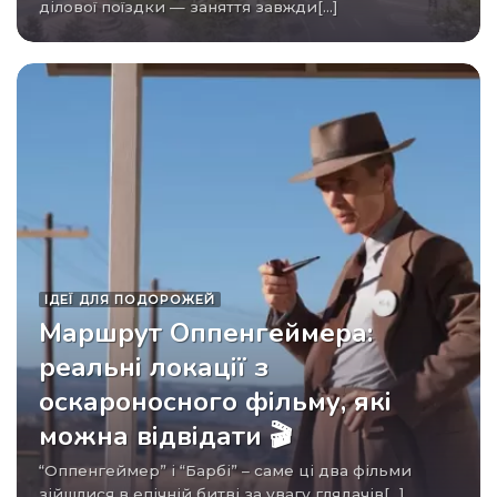
ділової поїздки — заняття завжди[...]
ІДЕЇ ​​ДЛЯ ПОДОРОЖЕЙ
Маршрут Оппенгеймера:
реальні локації з
оскароносного фільму, які
можна відвідати 🎬
“Оппенгеймер” і “Барбі” – саме ці два фільми
зійшлися в епічній битві за увагу глядачів[...]