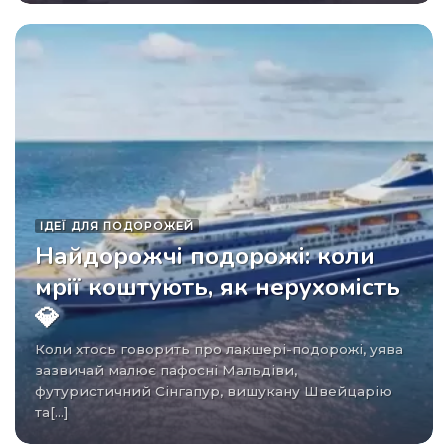
ІДЕЇ ​​ДЛЯ ПОДОРОЖЕЙ
Найдорожчі подорожі: коли
мрії коштують, як нерухомість
💎
Коли хтось говорить про лакшері-подорожі, уява
зазвичай малює пафосні Мальдіви,
футуристичний Сінгапур, вишукану Швейцарію
та[...]