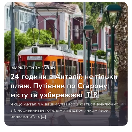
МАРШРУТИ ТА ГАЙДИ
24 години в Анталії: не тільки
пляж. Путівник по Старому
місту та узбережжю 🇹🇷
Якщо Анталія у вашій уяві асоціюється виключно
з білосніжними готелями і відпочинком “все
включено”, то[...]