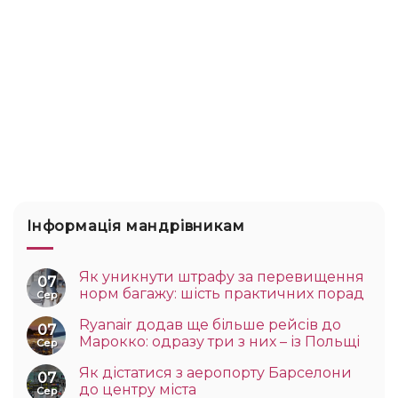
Інформація мандрівникам
Як уникнути штрафу за перевищення
07
норм багажу: шість практичних порад
Сер
Ryanair додав ще більше рейсів до
07
Марокко: одразу три з них – із Польщі
Сер
Як дістатися з аеропорту Барселони
07
до центру міста
Сер