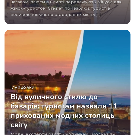
Загалом, плюси в Єгипті переважують мінуси для
жінок-туристок. Єгипет приваблює туристів
великою кількістю стародавніх місць[...]
ЛАЙФХАКИ
Від вуличного стилю до
базарів: туристам назвали 11
прихованих модних столиць
світу
Модні експерти радять модникам і модницям