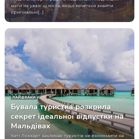
мати на увазі ці міста, якщо хочеться знайти
оригінальні[...]
ЛАЙФХАКИ
Бувала туристка розкрила
секрет ідеальної відпустки на
Мальдівах
Кеті Локхарт закликає туристів не економити на