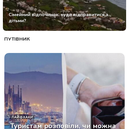
Як уникнути зневоднення шкіри під час
тривалих перельотів: поради від візажистки
ПУТІВНИК
ЛАЙФХАКИ
Туристам розповіли, чи можна