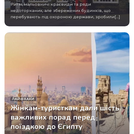
Ритм, мальовничі краєвиди та ряди
недоторканих, але збережених будинків, що
перебувають під охороною держави, зробили[...]
ЛАЙФХАКИ
Жінкам-туристкам дали шість
важливих порад перед
поїздкою до Єгипту