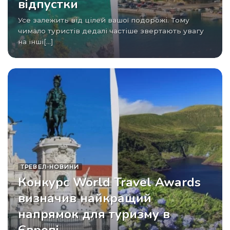
відпустки
Усе залежить від цілей вашої подорожі. Тому
чимало туристів дедалі частіше звертають увагу
на інші[...]
ТРЕВЕЛ-НОВИНИ
Конкурс World Travel Awards
визначив найкращий
напрямок для туризму в