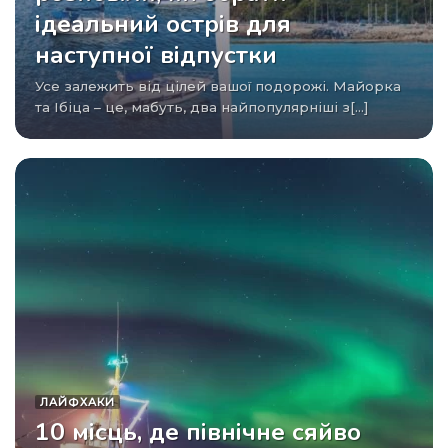
ідеальний острів для
наступної відпустки
Усе залежить від цілей вашої подорожі. Майорка
та Ібіца – це, мабуть, два найпопулярніші з[...]
ЛАЙФХАКИ
10 місць, де північне сяйво