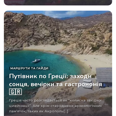
МАРШРУТИ ТА ГАЙДИ
Путівник по Греції: заходи
сонця, вечірки та гастрономія
🇬🇷
Греція часто розглядається як “колиска західної
цивілізації”. Але крім стародавніх археологічних
пам’яток, таких як Акрополь[...]