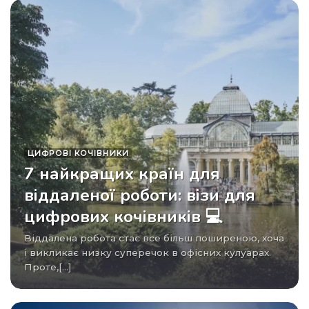
ЦИФРОВІ КОЧІВНИКИ
7 найкращих країн для
віддаленої роботи: візи для
цифрових кочівників 💻
Віддалена робота стає все більш поширеною, хоча
і викликає низку суперечок в офісних кулуарах.
Проте,[...]