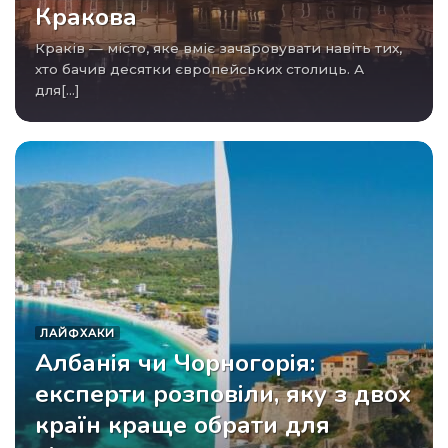
Кракова
Краків — місто, яке вміє зачаровувати навіть тих,
хто бачив десятки європейських столиць. А
для[...]
ЛАЙФХАКИ
Албанія чи Чорногорія:
експерти розповіли, яку з двох
країн краще обрати для