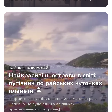
ІДЕЇ ​​ДЛЯ ПОДОРОЖЕЙ
Найкрасивіші острови в світі:
путівник по райських куточках
планети 🏝️
Закрийте очі і уявіть маленький шматочок раю.
Напевно, це буде один з декількох
приголомшливих островів,[...]