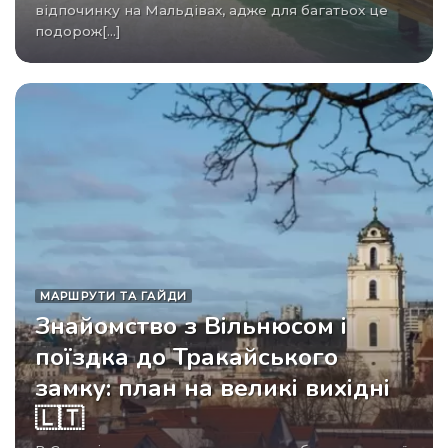
відпочинку на Мальдівах, адже для багатьох це
подорож[...]
МАРШРУТИ ТА ГАЙДИ
Знайомство з Вільнюсом і
поїздка до Тракайського
замку: план на великі вихідні
🇱🇹