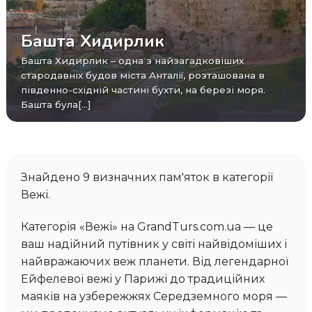
Башта Хидирлик
Башта Хидирлик – одна з найзагадковіших
стародавніх будов міста Анталії, розташована в
південно-східній частині бухти, на березі моря.
Башта була[...]
Знайдено 9 визначних пам'яток в категорії
Вежі.
Категорія «Вежі» на GrandTurs.com.ua — це
ваш надійний путівник у світі найвідоміших і
найвражаючих веж планети. Від легендарної
Ейфелевої вежі у Парижі до традиційних
маяків на узбережжях Середземного моря —