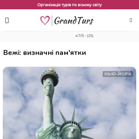
Перейти
Організація турів по всьому світу
до
змісту
4.7/5 - (25)
Вежі: визначні пам'ятки
НЬЮ-ЙОРК