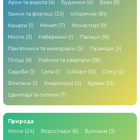
Арки та ворота
(4)
Будинки
(4)
Вежі
(9)
Замки та фортеці
(33)
Історичне
(81)
Канали
(1)
Мечеті
(7)
Монастирі
(9)
Мости
(3)
Набережні
(1)
Палаци
(16)
Пам'ятники та меморіали
(3)
Піраміди
(3)
Площі
(9)
Райони та квартали
(18)
Садиби
(1)
Села
(1)
Собори
(15)
Статуї
(2)
Фонтани
(1)
Хмарочоси
(3)
Храми
(13)
Цвинтарі та склепи
(7)
Природа
Атоли
(24)
Водоспади
(6)
Вулкани
(3)