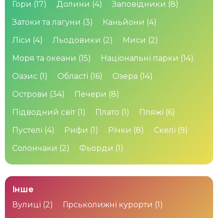
Гори
(17)
Долини
(4)
Заповідники
(8)
Затоки та лагуни
(3)
Каньйони
(4)
Ліси
(4)
Льодовики
(2)
Миси
(2)
Моря та океани
(15)
Національні парки
(14)
Оазис
(1)
Області
(16)
Озера
(14)
Острови
(34)
Печери
(8)
Підводний світ
(1)
Плато
(1)
Пляжі
(6)
Пустелі
(4)
Рифи
(1)
Річки
(8)
Скелі
(9)
Солончаки
(2)
Фьорди
(1)
Інше
Вулиці
(2)
Гірськолижні курорти
(1)