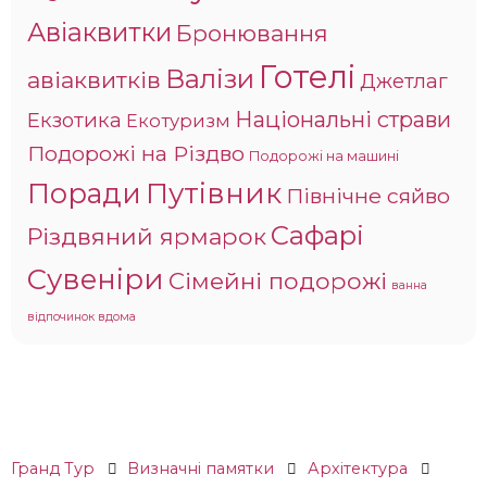
Авіаквитки
Бронювання
Готелі
Валізи
авіаквитків
Джетлаг
Національні страви
Екзотика
Екотуризм
Подорожі на Різдво
Подорожі на машині
Поради
Путівник
Північне сяйво
Сафарі
Різдвяний ярмарок
Сувеніри
Сімейні подорожі
ванна
відпочинок вдома
Гранд Тур
Визначні памятки
Архітектура