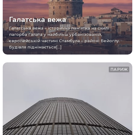
Галатська вежа
Галатська вежа – історична пам'ятка на схилі
пагорба Галата у найбільш урбанізованій,
європейській частині Стамбула – районі Бейоглу.
Будівля піднімається[...]
ПАРИЖ