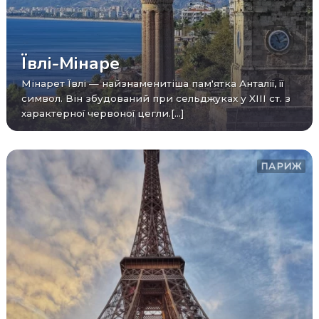
Ївлі-Мінаре
Мінарет Ївлі — найзнаменитіша пам'ятка Анталії, її
символ. Він збудований при сельджуках у XIII ст. з
характерної червоної цегли.[...]
ПАРИЖ