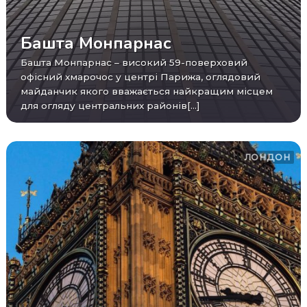
Башта Монпарнас
Башта Монпарнас – високий 59-поверховий
офісний хмарочос у центрі Парижа, оглядовий
майданчик якого вважається найкращим місцем
для огляду центральних районів[...]
ЛОНДОН