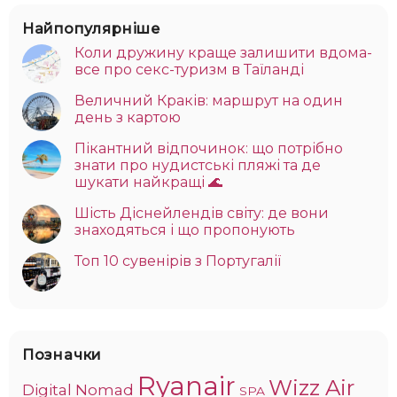
Найпопулярніше
Коли дружину краще залишити вдома-
все про секс-туризм в Таїланді
Величний Краків: маршрут на один
день з картою
Пікантний відпочинок: що потрібно
знати про нудистські пляжі та де
шукати найкращі 🌊
Шість Діснейлендів світу: де вони
знаходяться і що пропонують
Топ 10 сувенірів з Португалії
Позначки
Ryanair
Wizz Air
Digital Nomad
SPA