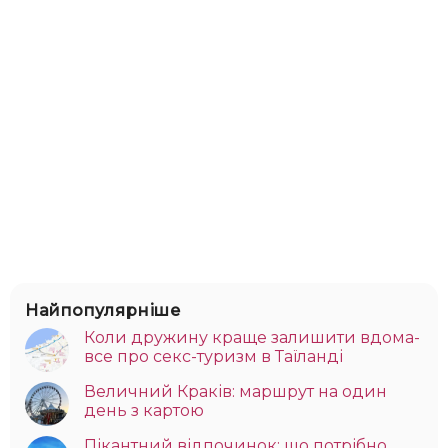
Найпопулярніше
Коли дружину краще залишити вдома-
все про секс-туризм в Таїланді
Величний Краків: маршрут на один
день з картою
Пікантний відпочинок: що потрібно