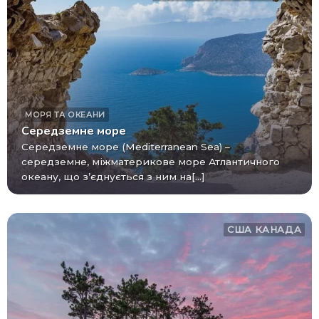
МОРЯ ТА ОКЕАНИ
Середземне море
Середземне море (Mediterranean Sea) –
середземне, міжматерикове море Атлантичного
океану, що з’єднується з ним на[...]
США
КАНАДА