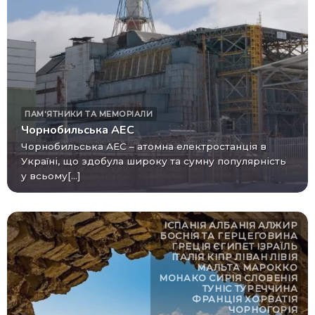
ПАМ'ЯТНИКИ ТА МЕМОРІАЛИ
Чорнобильська АЕС
Чорнобильська АЕС – атомна електростанція в
Україні, що здобула широку та сумну популярність
у всьому[...]
ІСПАНІЯ
АЛБАНІЯ
АЛЖИР
БОСНІЯ ТА ГЕРЦЕГОВИНА
ГРЕЦІЯ
ЄГИПЕТ
ІЗРАЇЛЬ
ІТАЛІЯ
КІПР
ЛІВАН
ЛІВІЯ
МАЛЬТА
МАРОККО
МОНАКО
СИРІЯ
СЛОВЕНІЯ
ТУНІС
ТУРЕЧЧИНА
ФРАНЦІЯ
ХОРВАТІЯ
ЧОРНОГОРІЯ