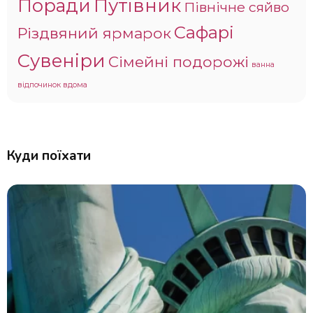
Поради
Путівник
Північне сяйво
Сафарі
Різдвяний ярмарок
Сувеніри
Сімейні подорожі
ванна
відпочинок вдома
Куди поїхати