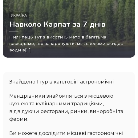
УКРАЇНА
Навколо Карпат за 7 днів
Пилипець Тут з висоти 15 метрів багатьма
каскадами, що зачаровують, між скелями скидає
води в[...]
Знайдено 1 тур в категорії Гастрономічні.
Мандрівники знайомляться з місцевою
кухнею та кулінарними традиціями,
відвідуючи ресторани, ринки, виноробні та
ферми.
Ви можете дослідити місцеві гастрономічні