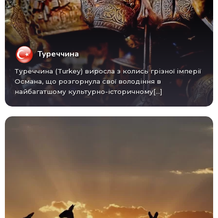
Туреччина
Туреччина (Turkey) виросла з колись грізної імперії
Османа, що розгорнула свої володіння в
найбагатшому культурно-історичному[...]