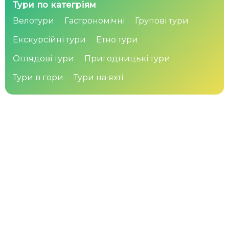
Тури по категріям
Велотури
Гастрономічні
Групові тури
Екскурсійні тури
Етно тури
Оглядові тури
Пригодницькі тури
Тури в гори
Тури на яхті