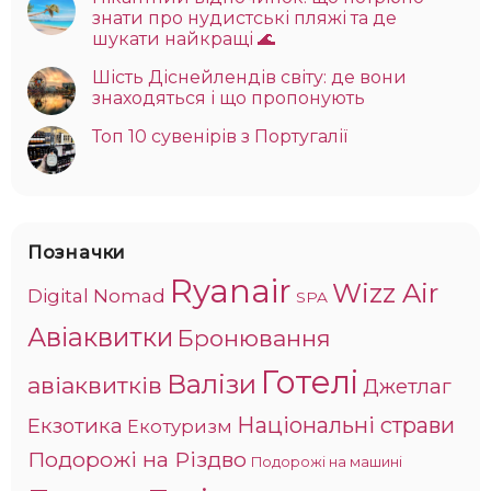
знати про нудистські пляжі та де
шукати найкращі 🌊
Шість Діснейлендів світу: де вони
знаходяться і що пропонують
Топ 10 сувенірів з Португалії
Позначки
Ryanair
Wizz Air
Digital Nomad
SPA
Авіаквитки
Бронювання
Готелі
Валізи
авіаквитків
Джетлаг
Національні страви
Екзотика
Екотуризм
Подорожі на Різдво
Подорожі на машині