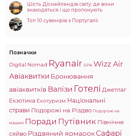
Шість Діснейлендів світу: де вони
знаходяться і що пропонують
Топ 10 сувенірів з Португалії
Позначки
Ryanair
Wizz Air
Digital Nomad
SPA
Авіаквитки
Бронювання
Готелі
Валізи
авіаквитків
Джетлаг
Національні
Екзотика
Екотуризм
страви
Подорожі на Різдво
Подорожі на
Поради
Путівник
Північне
машині
Сафарі
Різдвяний ярмарок
сяйво