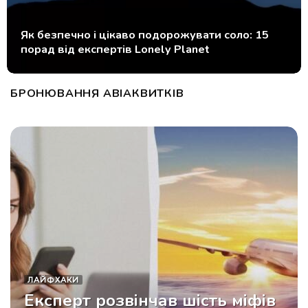
Експерт з подорожей назвала один предмет,
без якого вона ніколи не їде у відпустку
БРОНЮВАННЯ АВІАКВИТКІВ
ЛАЙФХАКИ
Експерт розвінчав шість міфів