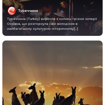
Туреччина
Туреччина (Turkey) виросла з колись грізної імперії
Османа, що розгорнула свої володіння в
найбагатшому культурно-історичному[...]