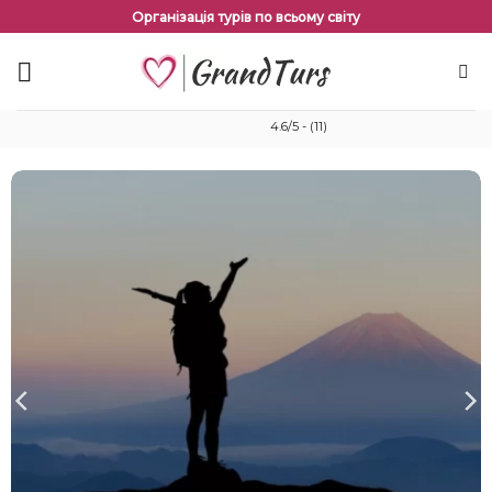
Перейти
Організація турів по всьому світу
до
змісту
4.6/5 - (11)