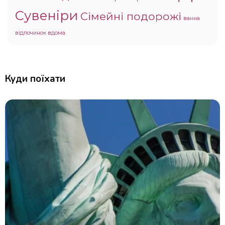
Сувеніри
Сімейні подорожі
ванна
відпочинок вдома
Куди поїхати