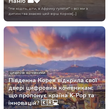
Наміб 🏜️💎
“Не ходіть, діти, в Африку гуляти!” – всі ми з
дитинства знаємо цей вірш Корнія[...]
ЦИФРОВІ КОЧІВНИКИ
Південна Корея відкрила свої
двері цифровим кочівникам:
що пропонує країна K-Pop та
інновацій? 🇰🇷💻