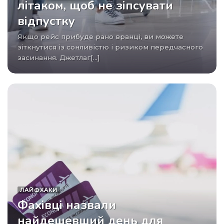
літаком, щоб не зіпсувати
відпустку
Якщо рейс прибуде рано вранці, ви можете
зіткнутися із сонливістю і ризиком передчасного
засинання. Джетлаг[...]
ЛАЙФХАКИ
Фахівці назвали
найдешевший день для