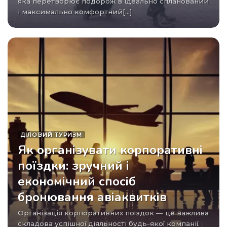
яка перетворює подорож в ідеально спланований
і максимально комфортний[...]
ДІЛОВИЙ ТУРИЗМ
Як організувати корпоративні
поїздки: зручний і
економічний спосіб
бронювання авіаквитків
Організація корпоративних поїздок — це важлива
складова успішної діяльності будь-якої компанії.