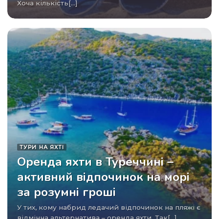
Хоча кількість[...]
ТУРИ НА ЯХТІ
Оренда яхти в Туреччині –
активний відпочинок на морі
за розумні гроші
У тих, кому набрид ледачий відпочинок на пляжі є
відмінна альтернатива – оренда яхти. Так[...]