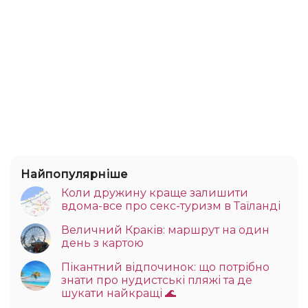
Найпопулярніше
Коли дружину краще залишити
вдома-все про секс-туризм в Таїланді
Величний Краків: маршрут на один
день з картою
Пікантний відпочинок: що потрібно
знати про нудистські пляжі та де
шукати найкращі 🌊