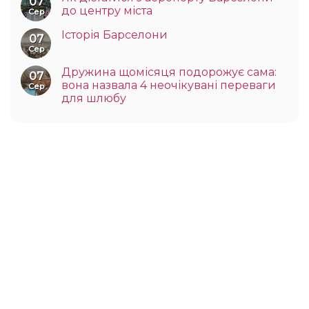
07
до центру міста
Сер
Історія Барселони
07
Сер
Дружина щомісяця подорожує сама:
07
вона назвала 4 неочікувані переваги
Сер
для шлюбу