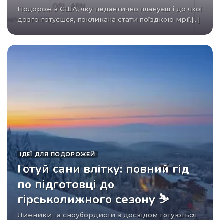
Подорож в США, яку педантично плануєш і до якої
довго готуєшся, покликана стати поїздкою мрії.[...]
ІДЕЇ ​​ДЛЯ ПОДОРОЖЕЙ
Готуй сани влітку: повний гід
по підготовці до
гірськолижного сезону ⛷️
Лижники та сноубордисти з досвідом готуються