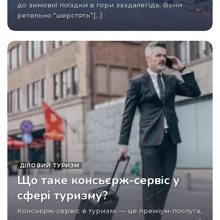
до зимової поїздки в гори заздалегідь. Вони
ретельно “шерстять”[...]
ДІЛОВИЙ ТУРИЗМ
Що таке консьєрж-сервіс у
сфері туризму?
Консьєрж-сервіс в туризмі — це преміум-послуга,