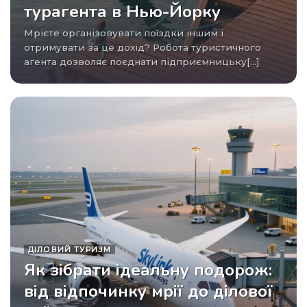
турагента в Нью-Йорку
Мрієте організовувати поїздки іншим і
отримувати за це дохід? Робота туристичного
агента дозволяє поєднати підприємницьку[...]
ДІЛОВИЙ ТУРИЗМ
Як зібрати ідеальну подорож:
від відпочинку мрії до ділової