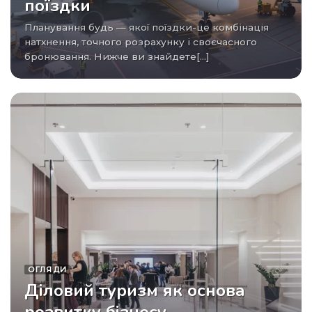
поїздки
Планування будь — якої поїздки-це комбінація
натхнення, точного розрахунку і своєчасного
бронювання. Нижче ви знайдете[...]
ОГЛЯДИ
Діловий туризм як основа