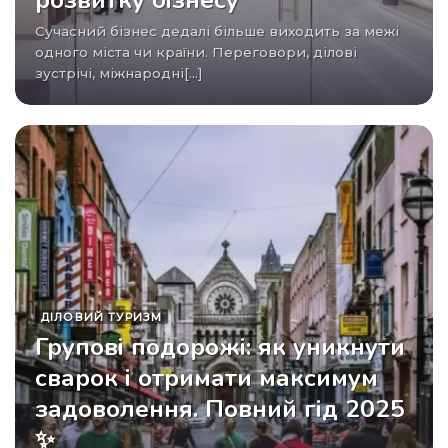
розвитку бізнесу
Сучасний бізнес дедалі більше виходить за межі
одного міста чи країни. Переговори, ділові
зустрічі, міжнародні[...]
ДІЛОВИЙ ТУРИЗМ
Групові подорожі: як уникнути
сварок і отримати максимум
задоволення. Повний гід 2025
✨