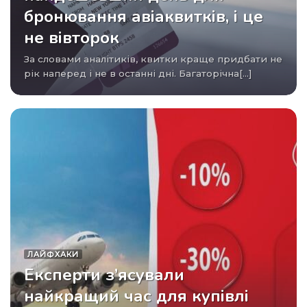
бронювання авіаквитків, і це
не вівторок
За словами аналітиків, квитки краще придбати не
рік наперед і не в останні дні. Багаторічна[...]
ЛАЙФХАКИ
Експерти з’ясували
найкращий час для купівлі