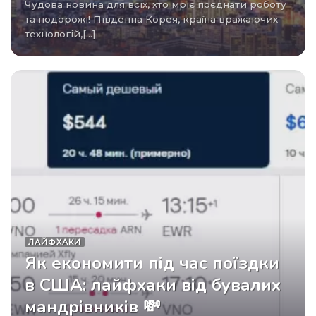
Чудова новина для всіх, хто мріє поєднати роботу
та подорожі! Південна Корея, країна вражаючих
технологій,[...]
ЛАЙФХАКИ
Як економити під час поїздки
в США: лайфхаки від бувалих
мандрівників 💸