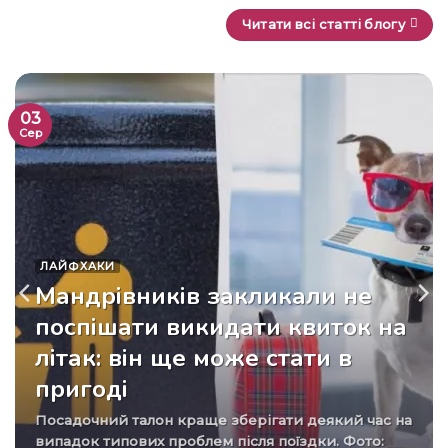
Читати всі статті блогу
03
Сер
ЛАЙФХАКИ
Мандрівників закликали не
поспішати викидати квиток на
літак: він ще може стати в
пригоді
Посадочний талон краще зберігати деякий час на
випадок типових проблем після поїздки. Фото: