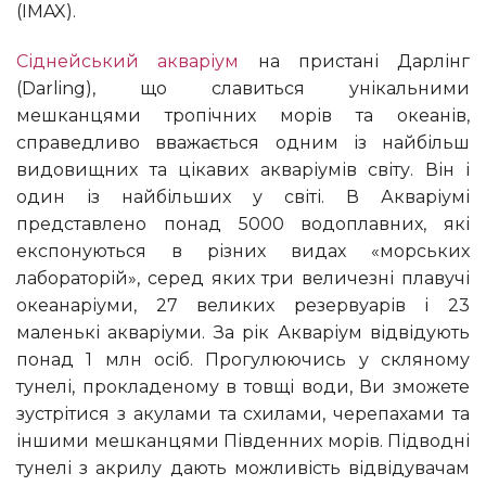
(IMAX).
Сіднейський акваріум
на пристані Дарлінг
(Darling), що славиться унікальними
мешканцями тропічних морів та океанів,
справедливо вважається одним із найбільш
видовищних та цікавих акваріумів світу. Він і
один із найбільших у світі. В Акваріумі
представлено понад 5000 водоплавних, які
експонуються в різних видах «морських
лабораторій», серед яких три величезні плавучі
океанаріуми, 27 великих резервуарів і 23
маленькі акваріуми. За рік Акваріум відвідують
понад 1 млн осіб. Прогулюючись у скляному
тунелі, прокладеному в товщі води, Ви зможете
зустрітися з акулами та схилами, черепахами та
іншими мешканцями Південних морів. Підводні
тунелі з акрилу дають можливість відвідувачам