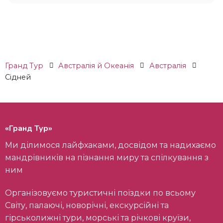
Гранд Тур
Австралія й Океанія
Австралія
Сідней
«Гранд Тур»
Ми ділимося лайфхаками, досвідом та надихаємо
мандрівників на пізнання миру та спілкування з
ним
Організовуємо туристичні поїздки по всьому
Світу, палаючі, новорічні, екскурсійні та
гірськолижні тури, морські та річкові круїзи,