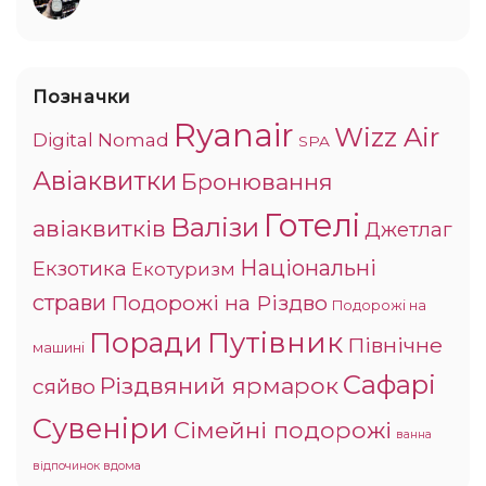
Позначки
Ryanair
Wizz Air
Digital Nomad
SPA
Авіаквитки
Бронювання
Готелі
Валізи
авіаквитків
Джетлаг
Національні
Екзотика
Екотуризм
страви
Подорожі на Різдво
Подорожі на
Поради
Путівник
Північне
машині
Сафарі
Різдвяний ярмарок
сяйво
Сувеніри
Сімейні подорожі
ванна
відпочинок вдома