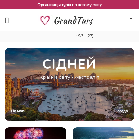
Перейти
Організація турів по всьому світу
до
змісту
4.9/5 - (27)
СІДНЕЙ
Країни світу
-
Австралія
На мапі
Погода