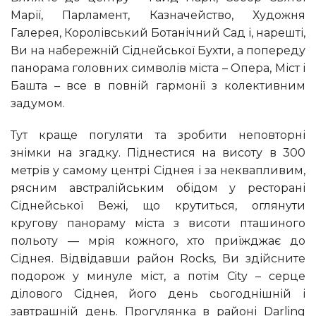
Марії, Парламент, Казначейство, Художня
Галерея, Королівський Ботанічний Сад і, нарешті,
Ви на набережній Сіднейської Бухти, а попереду
панорама головних символів міста – Опера, Міст і
Башта – все в повній гармонії з колективним
задумом.
Тут краще погуляти та зробити неповторні
знімки на згадку. Піднестися на висоту в 300
метрів у самому центрі Сіднея і за неквапливим,
рясним австралійським обідом у ресторані
Сіднейської Вежі, що крутиться, оглянути
кругову панораму міста з висоти пташиного
польоту — мрія кожного, хто приїжджає до
Сіднея. Відвідавши район Rocks, Ви здійсните
подорож у минуле міст, а потім City – серце
ділового Сіднея, його день сьогоднішній і
завтрашній день. Прогулянка в районі Darling