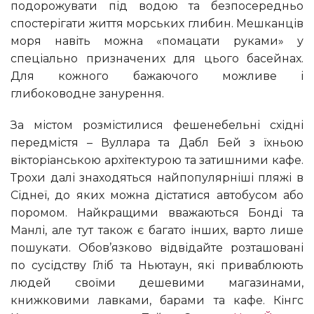
подорожувати під водою та безпосередньо
спостерігати життя морських глибин. Мешканців
моря навіть можна «помацати руками» у
спеціально призначених для цього басейнах.
Для кожного бажаючого можливе і
глибоководне занурення.
За містом розмістилися фешенебельні східні
передмістя – Вуллара та Дабл Бей з їхньою
вікторіанською архітектурою та затишними кафе.
Трохи далі знаходяться найпопулярніші пляжі в
Сіднеї, до яких можна дістатися автобусом або
поромом. Найкращими вважаються Бонді та
Манлі, але тут також є багато інших, варто лише
пошукати. Обов’язково відвідайте розташовані
по сусідству Гліб та Ньютаун, які приваблюють
людей своїми дешевими магазинами,
книжковими лавками, барами та кафе. Кінгс