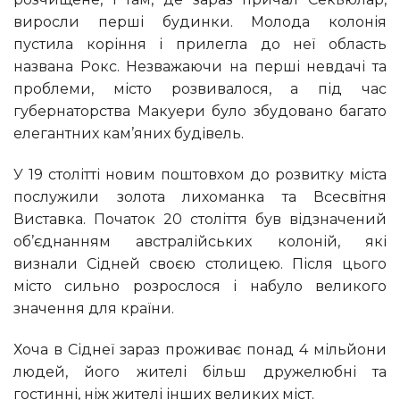
виросли перші будинки. Молода колонія
пустила коріння і прилегла до неї область
названа Рокс. Незважаючи на перші невдачі та
проблеми, місто розвивалося, а під час
губернаторства Макуери було збудовано багато
елегантних кам’яних будівель.
У 19 столітті новим поштовхом до розвитку міста
послужили золота лихоманка та Всесвітня
Виставка. Початок 20 століття був відзначений
об’єднанням австралійських колоній, які
визнали Сідней своєю столицею. Після цього
місто сильно розрослося і набуло великого
значення для країни.
Хоча в Сіднеї зараз проживає понад 4 мільйони
людей, його жителі більш дружелюбні та
гостинні, ніж жителі інших великих міст.