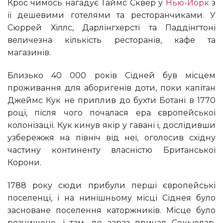
Крос чимось нагадує Таймс Сквер у
Нью-Йорк
з
її дешевими готелями та ресторанчиками. У
Сюррей Хіллс, Дарлінгхерсті та Паддінгтоні
величезна кількість ресторанів, кафе та
магазинів.
Близько 40 000 років Сідней був місцем
проживання для аборигенів доти, поки капітан
Джеймс Кук не приплив до бухти Ботані в 1770
році, після чого почалася ера європейської
колонізації. Кук кинув якір у гавані і, дослідивши
узбережжя на північ від неї, оголосив східну
частину континенту власністю Британської
Корони.
1788 року сюди прибули перші європейські
поселенці, і на нинішньому місці Сіднея було
засноване поселення каторжників. Місце було
розчищене, і там, де зараз причал Секьюлар,