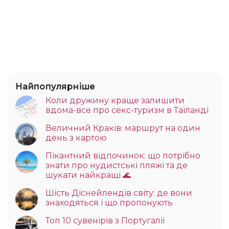
Найпопулярніше
Коли дружину краще залишити
вдома-все про секс-туризм в Таїланді
Величний Краків: маршрут на один
день з картою
Пікантний відпочинок: що потрібно
знати про нудистські пляжі та де
шукати найкращі 🌊
Шість Діснейлендів світу: де вони
знаходяться і що пропонують
Топ 10 сувенірів з Португалії