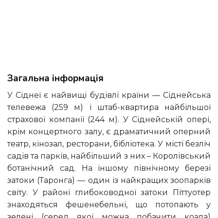
Загальна інформація
У Сіднеї є найвищі будівлі країни — Сіднейська
телевежа (259 м) і штаб-квартира найбільшої
страхової компанії (244 м). У Сіднейській опері,
крім концертного залу, є драматичний оперний
театр, кінозал, ресторани, бібліотека. У місті безліч
садів та парків, найбільший з них – Королівський
ботанічний сад. На іншому північному березі
затоки (Таронга) — один із найкращих зоопарків
світу. У районі глибоководної затоки Піттуотер
знаходяться фешенебельні, що потопають у
зелені (серед якої можна побачити коала)