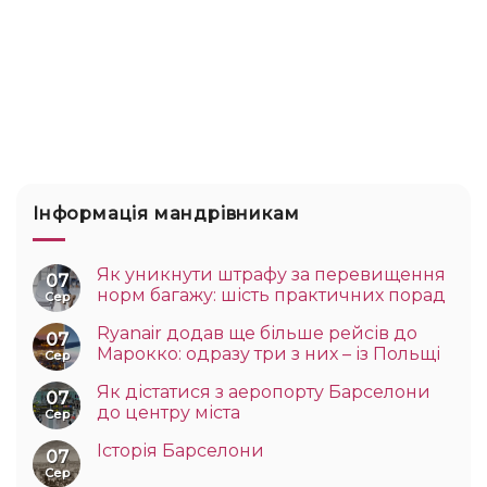
Інформація мандрівникам
Як уникнути штрафу за перевищення
07
норм багажу: шість практичних порад
Сер
Ryanair додав ще більше рейсів до
07
Марокко: одразу три з них – із Польщі
Сер
Як дістатися з аеропорту Барселони
07
до центру міста
Сер
Історія Барселони
07
Сер