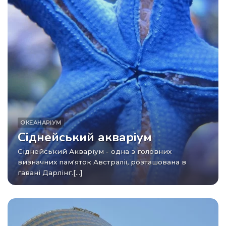
ОКЕАНАРІУМ
Сіднейський акваріум
Сіднейський Акваріум - одна з головних
визначних пам'яток Австралії, розташована в
гавані Дарлінг.[...]