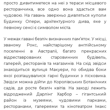
просто дивитиметеся на неї з тераси місцевого
ресторанчика, все одно вона здасться вам
чудовою. На гавань зверхньо дивляться куполи
Будинку Опери, архітектурного дива, яке у
певному сенсі є символом міста.
У межах гавані безліч визначних пам’яток. У місці,
званому Рокс, найстарішому англійському
поселенні в Австралії, багато прекрасних
відреставрованих старовинних будівель,
галерей, ресторанів та магазинів. На схід звідси
знаходиться вулиця Макуери, по обидва боки
якої розташувалися гарні будинки з пісковика.
Звідси можна дійти до Королівських Ботанічних
садів, де росте безліч квітів. На заході лежить
відроджений Дарлінг Харбор – гігантський
район із музеями, чудовими парками,
ресторанами, галереями та кінотеатром Імакс