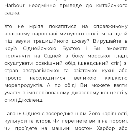
Harbour неодмінно приведе до китайського
садка.
Хто не мріяв покататися на справжньому
колісному пароплаві минулого століття та ще й
під звуки традиційного джазу? Вирушайте в
круїз Сіднейською Бухтою і Ви зможете
поглянути на Сідней з боку морської гладі,
скуштувати розкішний обід (шведський стіл) зі
страв австралійської та азіатської кухні або
просто насолодитися великою кількістю
морепродуктів. А по обіді Ви можете взяти
участь в імпровізованому джазовому концерті у
стилі Діксіленд.
Гавань Сіднея є зосередженням його чарівності,
культури та історії. Чи перетнете ви її на поромі,
чи проїдете на машині мостом Харбор або