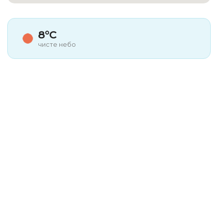
8°C
чисте небо