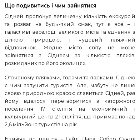
Що подивитись і чим зайнятися
Сідней пропонує величезну кількість екскурсій
та розваг на будь-який смак, тут є все – і
галасливі веселощі великого міста та єднання з
дикою природою, і чудовий пляжний
відпочинок. Жодне місто світу не може
зрівнятися з Сіднеєм за кількістю пляжів,
розкиданих по його околицях.
Оточеному пляжами, горами та парками, Сіднею
є чим залучити туристів. Але, мабуть не лише
своєю природною красою славиться Сідней, раз
йому вдалося перетворитися з каторжного
поселення 17 століття на економічний і
культурний центр 21 століття, що приймає понад
2,6 мільйона туристів на рік.
Ближче до центру – Гайд Парк, Собор Святої