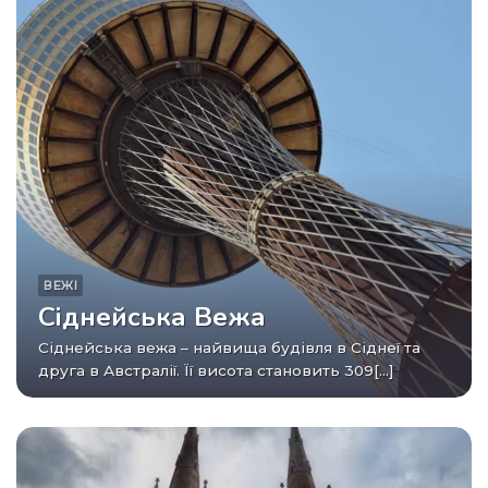
ВЕЖІ
Сіднейська Вежа
Сіднейська вежа – найвища будівля в Сіднеї та
друга в Австралії. Її висота становить 309[...]