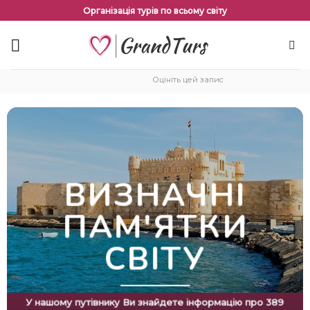
Перейти
Організація турів по всьому світу
до
змісту
Оцініть цей запис
ВИЗНАЧНІ
ПАМ'ЯТКИ
СВІТУ
У нашому путівнику Ви знайдете інформацію про 389