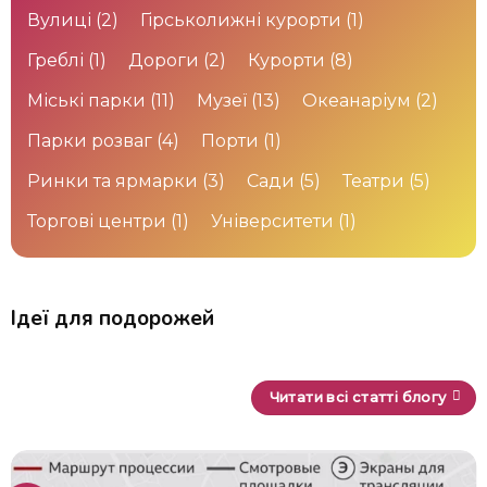
Вулиці
(2)
Гірськолижні курорти
(1)
Греблі
(1)
Дороги
(2)
Курорти
(8)
Міські парки
(11)
Музеї
(13)
Океанаріум
(2)
Парки розваг
(4)
Порти
(1)
Ринки та ярмарки
(3)
Сади
(5)
Театри
(5)
Торгові центри
(1)
Університети
(1)
Ідеї для подорожей
Читати всі статті блогу