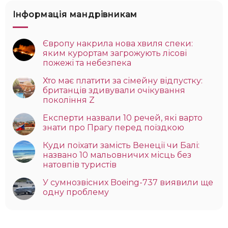
Інформація мандрівникам
Європу накрила нова хвиля спеки:
яким курортам загрожують лісові
пожежі та небезпека
Хто має платити за сімейну відпустку:
британців здивували очікування
покоління Z
Експерти назвали 10 речей, які варто
знати про Прагу перед поїздкою
Куди поїхати замість Венеції чи Балі:
названо 10 мальовничих місць без
натовпів туристів
У сумнозвісних Boeing-737 виявили ще
одну проблему