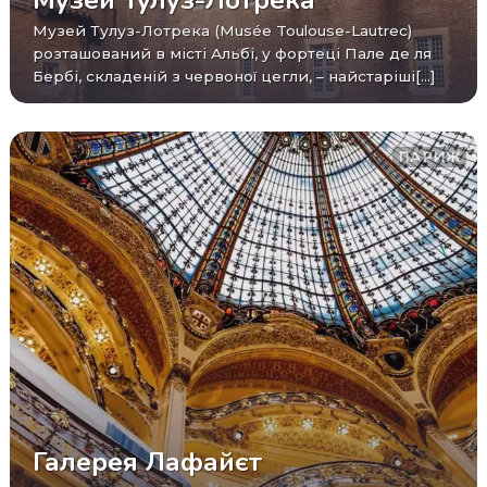
Музей Тулуз-Лотрека (Musée Toulouse-Lautrec)
розташований в місті Альбі, у фортеці Пале де ля
Бербі, складеній з червоної цегли, – найстаріші[...]
ПАРИЖ
Галерея Лафайєт