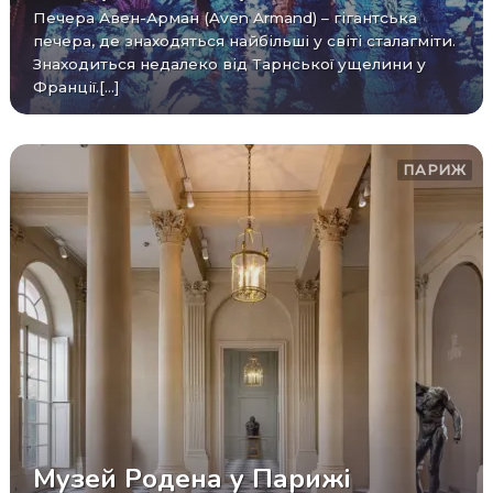
Печера Авен-Арман (Aven Armand) – гігантська
печера, де знаходяться найбільші у світі сталагміти.
Знаходиться недалеко від Тарнської ущелини у
Франції.[...]
ПАРИЖ
Музей Родена у Парижі