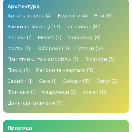
Архітектура
Арки та ворота
(4)
Будинки
(4)
Вежі
(9)
Замки та фортеці
(33)
Історичне
(81)
Канали
(1)
Мечеті
(7)
Монастирі
(9)
Мости
(3)
Набережні
(1)
Палаци
(16)
Пам'ятники та меморіали
(3)
Піраміди
(3)
Площі
(9)
Райони та квартали
(18)
Садиби
(1)
Села
(1)
Собори
(15)
Статуї
(2)
Фонтани
(1)
Хмарочоси
(3)
Храми
(13)
Цвинтарі та склепи
(7)
Природа