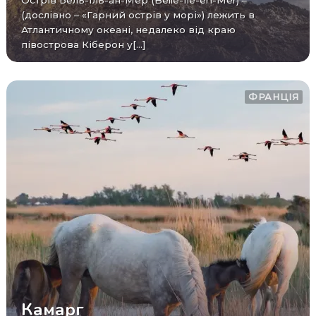
Острів Бель-Іль-ан-Мер (Belle-Île-en-Mer) –
(дослівно – «Гарний острів у морі») лежить в
Атлантичному океані, недалеко від краю
півострова Кіберон у[...]
ФРАНЦІЯ
Камарг