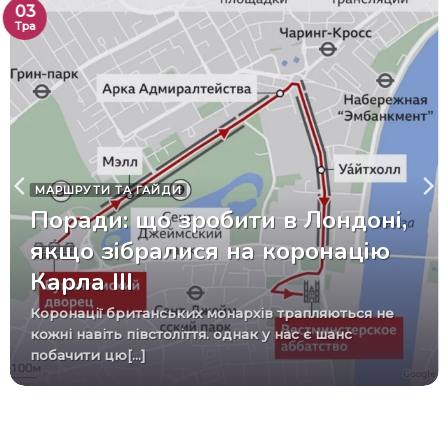
03
Тра
МАРШРУТИ ТА ГАЙДИ
Поради: що зробити в Лондоні,
якщо зібралися на коронацію
Карла III
Коронації британських монархів трапляються не
кожні навіть півстоліття. однак у нас є шанс
побачити цю[...]