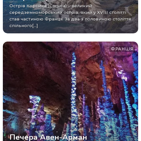
Острів Корсика (Corsica) – великий
середземноморський острів, який у XVIII столітті
став частиною Франції. За два з половиною століття
спільного[...]
ФРАНЦІЯ
Печера Авен-Арман