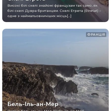
Високі білі скелі знайомі французам так само, як
білі скелі Дувра британцям. Скелі Етрета (Etretat) –
одне з наймальовничіших місць[...]
ФРАНЦІЯ
Бель-Іль-ан-Мер