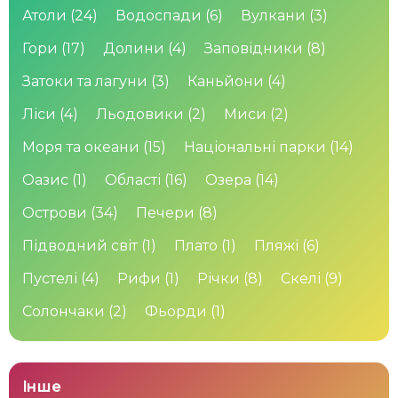
Атоли
(24)
Водоспади
(6)
Вулкани
(3)
Гори
(17)
Долини
(4)
Заповідники
(8)
Затоки та лагуни
(3)
Каньйони
(4)
Ліси
(4)
Льодовики
(2)
Миси
(2)
Моря та океани
(15)
Національні парки
(14)
Оазис
(1)
Області
(16)
Озера
(14)
Острови
(34)
Печери
(8)
Підводний світ
(1)
Плато
(1)
Пляжі
(6)
Пустелі
(4)
Рифи
(1)
Річки
(8)
Скелі
(9)
Солончаки
(2)
Фьорди
(1)
Інше