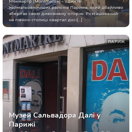
Монмартр (Montmartre) – один із
наймальовничіших районів Парижа, який дбайливо
зберігає свою дивовижну історію. Розташований
на півночі столиці квартал досі[...]
ПАРИЖ
Музей Сальвадора Далі у
Парижі