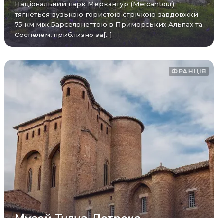
Національний парк Меркантур (Mercantour)
тягнеться вузькою гористою стрічкою завдовжки
75 км між Барселонеттою в Приморських Альпах та
Соспелем, приблизно за[...]
ФРАНЦІЯ
Музей Тулуз-Лотрека