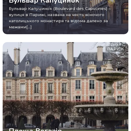
Бульвар Капуцинок
Бульвар Капуцинок (Boulevard des Capucines) –
вулиця в Парижі, названа на честь жіночого
католицького монастиря та відома далеко за
межами[...]
ПАРИЖ
Площа Вогезів