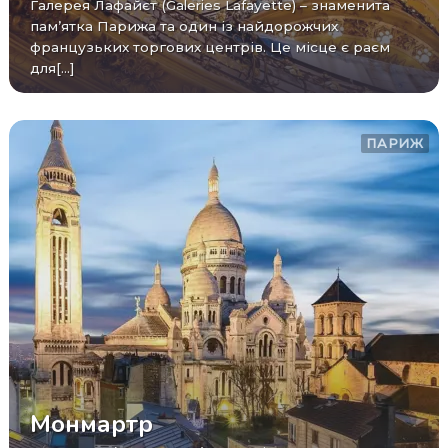
Галерея Лафайєт (Galeries Lafayette) – знаменита
пам’ятка Парижа та один із найдорожчих
французьких торгових центрів. Це місце є раєм
для[...]
ПАРИЖ
Монмартр