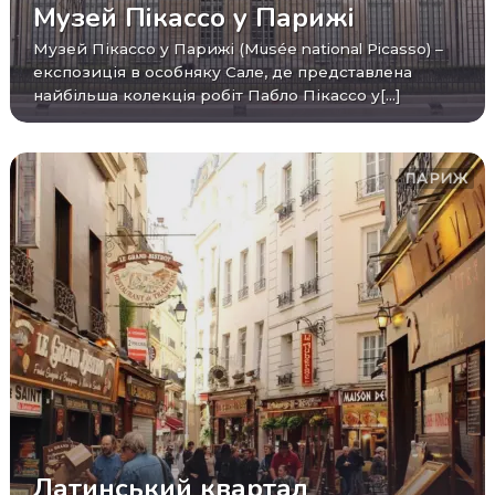
Музей Пікассо у Парижі
Музей Пікассо у Парижі (Musée national Picasso) –
експозиція в особняку Сале, де представлена ​​
найбільша колекція робіт Пабло Пікассо у[...]
ПАРИЖ
Латинський квартал