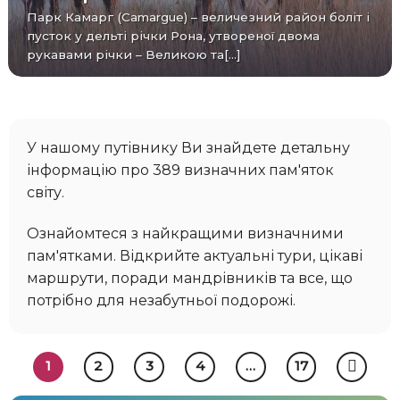
Парк Камарг (Camargue) – величезний район боліт і
пусток у дельті річки Рона, утвореної двома
рукавами річки – Великою та[...]
У нашому путівнику Ви знайдете детальну
інформацію про 389 визначних пам'яток
світу.
Ознайомтеся з найкращими визначними
пам'ятками. Відкрийте актуальні тури, цікаві
маршрути, поради мандрівників та все, що
потрібно для незабутньої подорожі.
1
2
3
4
…
17