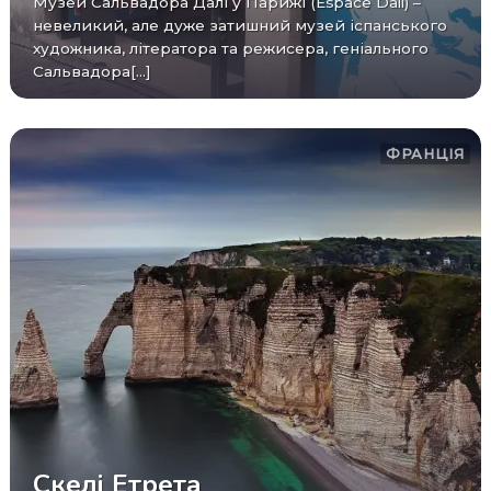
Музей Сальвадора Далі у Парижі (Espace Dali) –
невеликий, але дуже затишний музей іспанського
художника, літератора та режисера, геніального
Сальвадора[...]
ФРАНЦІЯ
Скелі Етрета