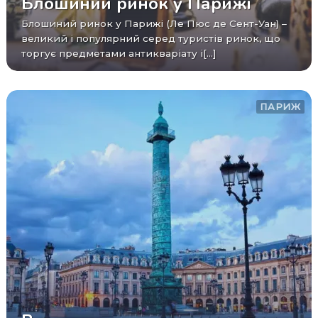
Блошиний ринок у Парижі
Блошиний ринок у Парижі (Ле Пюс де Сент-Уан) –
великий і популярний серед туристів ринок, що
торгує предметами антикваріату і[...]
ПАРИЖ