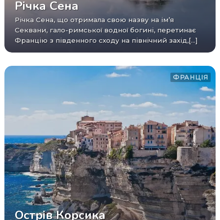
Річка Сена
Річка Сена, що отримала свою назву на ім’я
Секвани, гало-римської водної богині, перетинає
Францію з південного сходу на північний захід,[...]
ФРАНЦІЯ
Острів Корсика