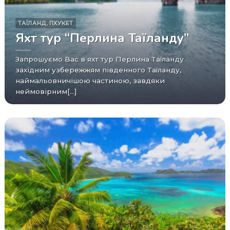
ТАЇЛАНД
,
ПХУКЕТ
Яхт тур “Перлина Таїланду”
Запрошуємо Вас в яхт тур Перлина Таїланду
західним узбережжям південного Таїланду,
наймальовничішою частиною, завдяки
неймовірним[...]