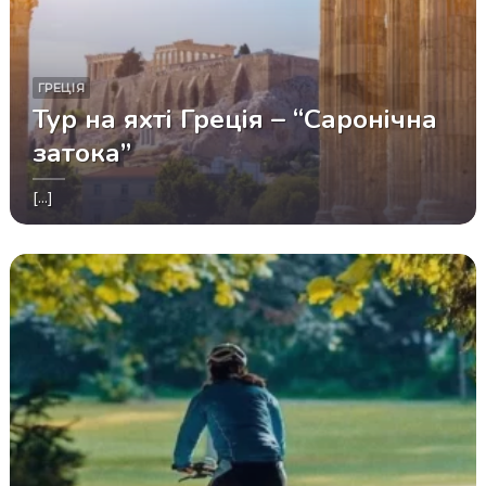
ГРЕЦІЯ
Тур на яхті Греція – “Саронічна
затока”
[...]