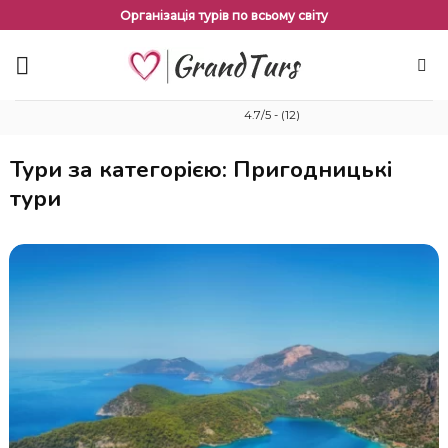
Перейти
Організація турів по всьому світу
до
змісту
4.7/5 - (12)
Тури за категорією: Пригодницькі
тури