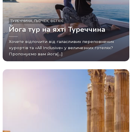
ТУРЕЧЧИНА
,
ГЬОЧЕК
,
ФЕТХІЄ
Йога тур на яхті Туреччина
Хочете відпочити від галасливих переповнених
курортів та «All Inclusive» у величезних готелях?
Пропонуємо вам йога[...]