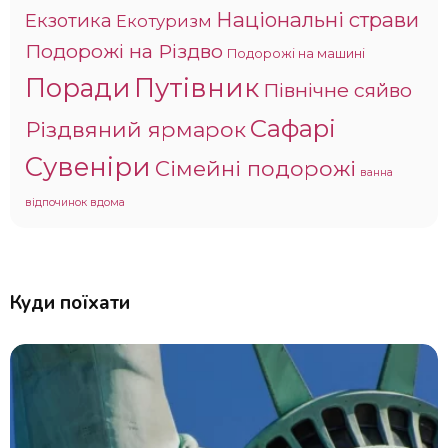
Національні страви
Екзотика
Екотуризм
Подорожі на Різдво
Подорожі на машині
Поради
Путівник
Північне сяйво
Сафарі
Різдвяний ярмарок
Сувеніри
Сімейні подорожі
ванна
відпочинок вдома
Куди поїхати