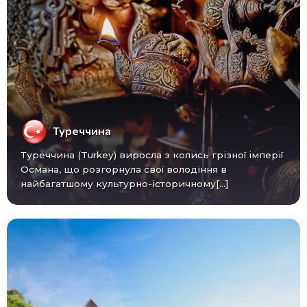
Туреччина
Туреччина (Turkey) виросла з колись грізної імперії
Османа, що розгорнула свої володіння в
найбагатшому культурно-історичному[...]