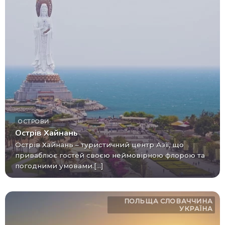
ОСТРОВИ
Острів Хайнань
Острів Хайнань – туристичний центр Азії, що
приваблює гостей своєю неймовірною флорою та
погодними умовами.[...]
ПОЛЬЩА
СЛОВАЧЧИНА
УКРАЇНА