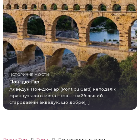
ІСТОРИЧНЕ
МОСТИ
Пон-дю-Гар
Акведук Пон-дю-Гар (Pont du Gard) неподалік
французького міста Німа — найбільший
стародавній акведук, що добре[...]