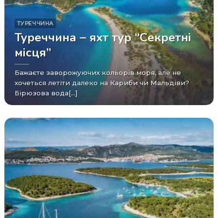
ТУРЕЧЧИНА
Туреччина – яхт тур “Секретні
місця”
Бажаєте заворожуючих кольорів моря, але не
хочеться летіти далеко на Кариби чи Мальдіви?
Бірюзова вода[...]