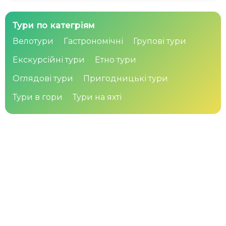
Тури по категріям
Велотури
Гастрономічні
Групові тури
Екскурсійні тури
Етно тури
Оглядові тури
Пригодницькі тури
Тури в гори
Тури на яхті