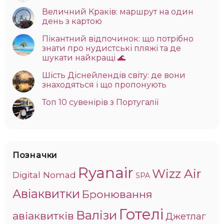
Величний Краків: маршрут на один
день з картою
Пікантний відпочинок: що потрібно
знати про нудистські пляжі та де
шукати найкращі 🌊
Шість Діснейлендів світу: де вони
знаходяться і що пропонують
Топ 10 сувенірів з Португалії
Позначки
Ryanair
Wizz Air
Digital Nomad
SPA
Авіаквитки
Бронювання
Готелі
Валізи
авіаквитків
Джетлаг