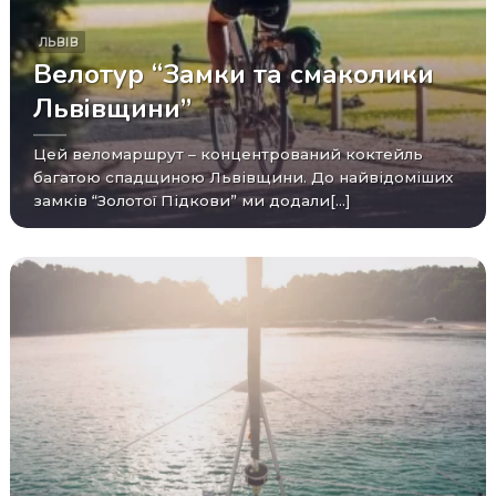
ЛЬВІВ
Велотур “Замки та смаколики
Львівщини”
Цей веломаршрут – концентрований коктейль
багатою спадщиною Львівщини. До найвідоміших
замків “Золотої Підкови” ми додали[...]