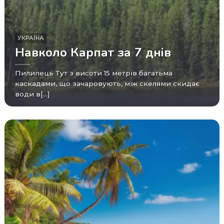
УКРАЇНА
Навколо Карпат за 7 днів
Пилипець Тут з висоти 15 метрів багатьма
каскадами, що зачаровують, між скелями скидає
води в[...]