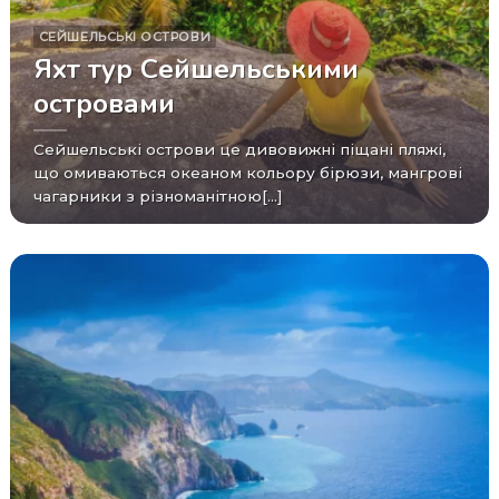
СЕЙШЕЛЬСЬКІ ОСТРОВИ
Яхт тур Сейшельськими
островами
Сейшельські острови це дивовижні піщані пляжі,
що омиваються океаном кольору бірюзи, мангрові
чагарники з різноманітною[...]