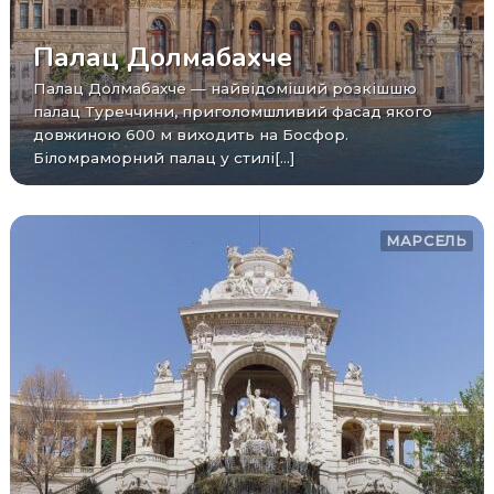
Палац Долмабахче
Палац Долмабахче — найвідоміший розкішшю
палац Туреччини, приголомшливий фасад якого
довжиною 600 м виходить на Босфор.
Біломраморний палац у стилі[...]
МАРСЕЛЬ