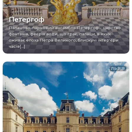
Петергоф
Палацово-парковий ансамбль Петергоф - царство
фонтанів, феєрія води, що грає, палаци, в яких
оживає епоха Петра Великого, блискучі інтер'єри
часів[...]
ЛЬВІВ