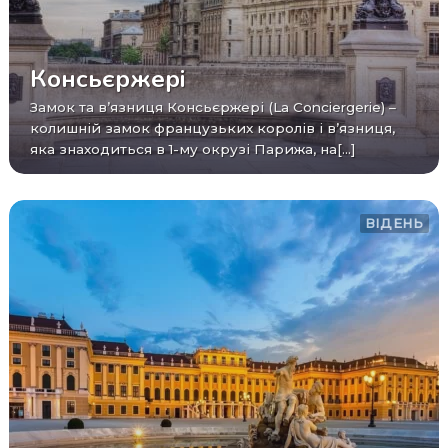
Консьєржері
Замок та в’язниця Консьєржері (La Conciergerie) –
колишній замок французьких королів і в’язниця,
яка знаходиться в 1-му окрузі Парижа, на[...]
ВІДЕНЬ