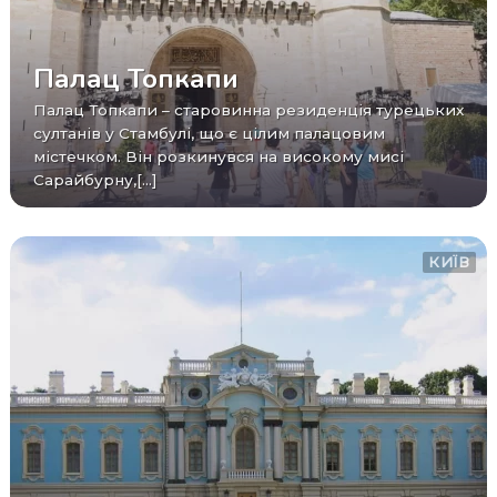
Палац Топкапи
Палац Топкапи – старовинна резиденція турецьких
султанів у Стамбулі, що є цілим палацовим
містечком. Він розкинувся на високому мисі
Сарайбурну,[...]
КИЇВ