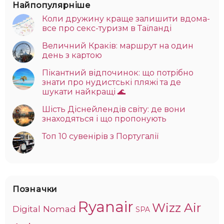
Найпопулярніше
Коли дружину краще залишити вдома-
все про секс-туризм в Таїланді
Величний Краків: маршрут на один
день з картою
Пікантний відпочинок: що потрібно
знати про нудистські пляжі та де
шукати найкращі 🌊
Шість Діснейлендів світу: де вони
знаходяться і що пропонують
Топ 10 сувенірів з Португалії
Позначки
Ryanair
Wizz Air
Digital Nomad
SPA