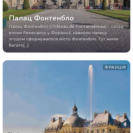
Палац Фонтенбло
Палац Фонтенбло (Château de Fontainebleau) – палац
епохи Ренесансу у Форанції, навколо палацу
згодом сформувалося місто Фонтенбло. Тут жили
багато[...]
ФРАНЦІЯ