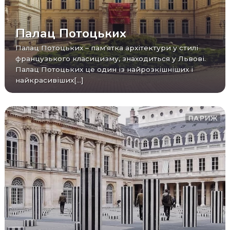
Палац Потоцьких
Палац Потоцьких – пам'ятка архітектури у стилі
французького класицизму, знаходиться у Львові.
Палац Потоцьких це один із найрозкішніших і
найкрасивіших[...]
ПАРИЖ