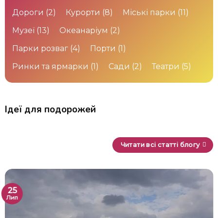
Дороги
(2)
Курорти
(8)
Міські парки
(11)
Музеї
(13)
Океанаріум
(2)
Парки розваг
(4)
Порти
(1)
Ринки та ярмарки
(1)
Сади
(2)
Театри
(5)
Ідеї для подорожей
Читати всі статті блогу
25
Лип