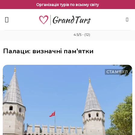
Перейти
Організація турів по всьому світу
до
змісту
4.5/5 - (12)
Палаци: визначні пам'ятки
СТАМБУЛ