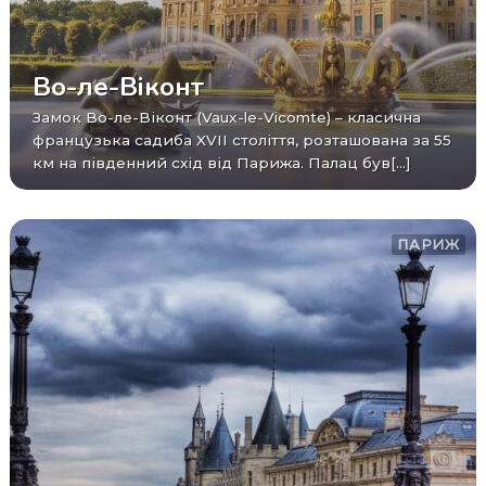
Во-ле-Віконт
Замок Во-ле-Віконт (Vaux-le-Vicomte) – класична
французька садиба XVII століття, розташована за 55
км на південний схід від Парижа. Палац був[...]
ПАРИЖ