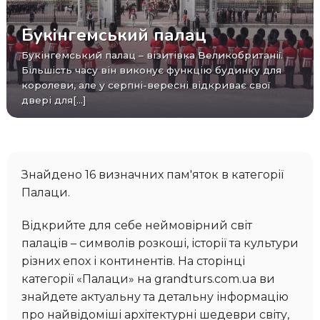
Букінгемський палац
Букінгемський палац – візитівка Великобританії.
Більшість часу він виконує функцію будинку для
королеви, але у серпні-вересні відкриває свої
двері для[...]
Знайдено 16 визначних пам'яток в категорії
Палаци.
Відкрийте для себе неймовірний світ
палаців – символів розкоші, історії та культури
різних епох і континентів. На сторінці
категорії «Палаци» на grandturs.com.ua ви
знайдете актуальну та детальну інформацію
про найвідоміші архітектурні шедеври світу,