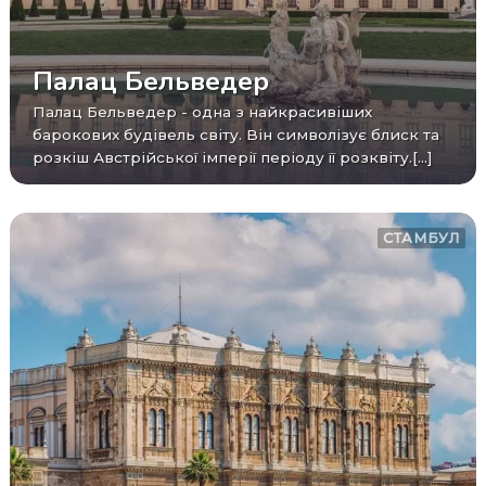
Палац Бельведер
Палац Бельведер - одна з найкрасивіших
барокових будівель світу. Він символізує блиск та
розкіш Австрійської імперії періоду її розквіту.[...]
СТАМБУЛ