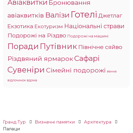
Авіаквитки
Бронювання
Готелі
Валізи
авіаквитків
Джетлаг
Національні страви
Екзотика
Екотуризм
Подорожі на Різдво
Подорожі на машині
Поради
Путівник
Північне сяйво
Сафарі
Різдвяний ярмарок
Сувеніри
Сімейні подорожі
ванна
відпочинок вдома
Гранд Тур
Визначні памятки
Архітектура
Палаци