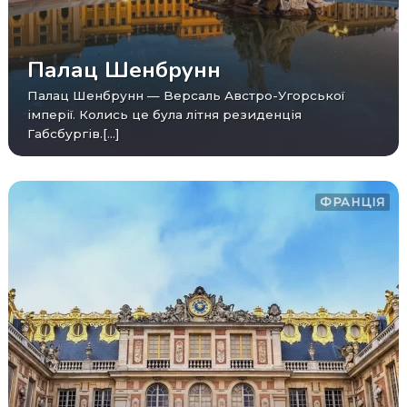
Палац Шенбрунн
Палац Шенбрунн — Версаль Австро-Угорської
імперії. Колись це була літня резиденція
Габсбургів.[...]
ФРАНЦІЯ