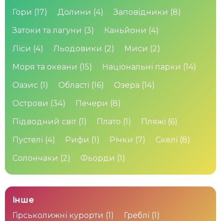
Гори
(17)
Долини
(4)
Заповідники
(8)
Затоки та лагуни
(3)
Каньйони
(4)
Ліси
(4)
Льодовики
(2)
Миси
(2)
Моря та океани
(15)
Національні парки
(14)
Оазис
(1)
Області
(16)
Озера
(14)
Острови
(34)
Печери
(8)
Підводний світ
(1)
Плато
(1)
Пляжі
(6)
Пустелі
(4)
Рифи
(1)
Річки
(7)
Скелі
(8)
Солончаки
(2)
Фьорди
(1)
Інше
Гірськолижні курорти
(1)
Греблі
(1)