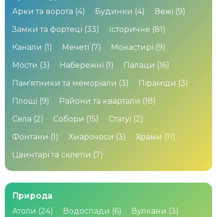
Арки та ворота
(4)
Будинки
(4)
Вежі
(9)
Замки та фортеці
(33)
Історичне
(81)
Канали
(1)
Мечеті
(7)
Монастирі
(9)
Мости
(3)
Набережні
(1)
Палаци
(16)
Пам'ятники та меморіали
(3)
Піраміди
(3)
Площі
(9)
Райони та квартали
(18)
Села
(2)
Собори
(15)
Статуї
(2)
Фонтани
(1)
Хмарочоси
(3)
Храми
(11)
Цвинтарі та склепи
(7)
Природа
Атоли
(24)
Водоспади
(6)
Вулкани
(3)