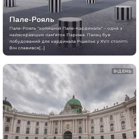
Пале-Рояль
Пале-Рояль "колишній Пале-Кардиналь" – одна з
найяскравіших пам'яток Парижа. Палац був
побудований для кардинала Рішельє у XVII столітті.
Він славився[...]
ВІДЕНЬ