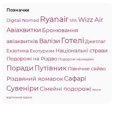
Позначки
Ryanair
Wizz Air
Digital Nomad
SPA
Авіаквитки
Бронювання
Готелі
Валізи
авіаквитків
Джетлаг
Національні страви
Екзотика
Екотуризм
Подорожі на Різдво
Подорожі на машині
Поради
Путівник
Північне сяйво
Сафарі
Різдвяний ярмарок
Сувеніри
Сімейні подорожі
ванна
відпочинок вдома