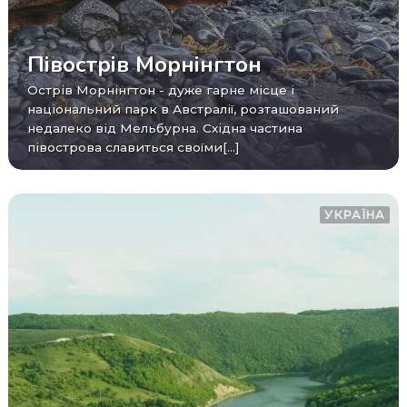
Півострів Морнінгтон
Острів Морнінгтон - дуже гарне місце і
національний парк в Австралії, розташований
недалеко від Мельбурна. Східна частина
півострова славиться своїми[...]
УКРАЇНА