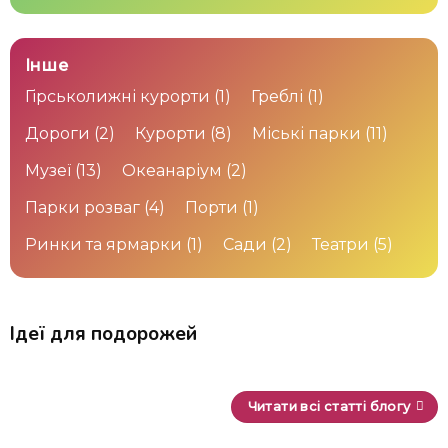
Інше
Гірськолижні курорти
(1)
Греблі
(1)
Дороги
(2)
Курорти
(8)
Міські парки
(11)
Музеї
(13)
Океанаріум
(2)
Парки розваг
(4)
Порти
(1)
Ринки та ярмарки
(1)
Сади
(2)
Театри
(5)
Ідеї для подорожей
Читати всі статті блогу