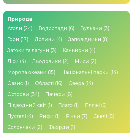
Природа
Атоли
(24)
Водоспади
(6)
Вулкани
(3)
Гори
(17)
Долини
(4)
Заповідники
(8)
Затоки та лагуни
(3)
Каньйони
(4)
Ліси
(4)
Льодовики
(2)
Миси
(2)
Моря та океани
(15)
Національні парки
(14)
Оазис
(1)
Області
(16)
Озера
(14)
Острови
(34)
Печери
(8)
Підводний світ
(1)
Плато
(1)
Пляжі
(6)
Пустелі
(4)
Рифи
(1)
Річки
(7)
Скелі
(8)
Солончаки
(2)
Фьорди
(1)