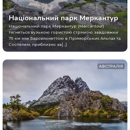
Національний парк Меркантур
Національний парк Меркантур (Mercantour)
тягнеться вузькою гористою стрічкою завдовжки
75 км між Барселонеттою в Приморських Альпах та
Соспелем, приблизно за[...]
АВСТРАЛІЯ