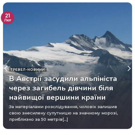
21
Лют
ТРЕВЕЛ-НОВИНИ
В Австрії засудили альпініста
через загибель дівчини біля
найвищої вершини країни
За матеріалами розслідування, чоловік залишив
свою знесилену супутницю на значному морозі,
приблизно за 50 метрів[...]