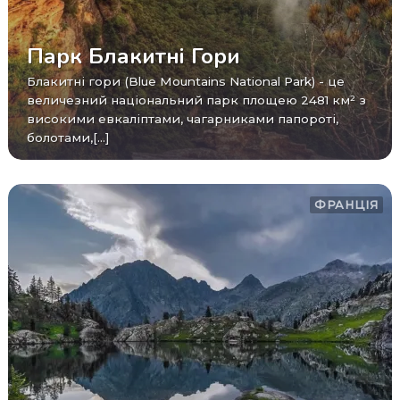
Парк Блакитні Гори
Блакитні гори (Blue Mountains National Park) - це
величезний національний парк площею 2481 км² з
високими евкаліптами, чагарниками папороті,
болотами,[...]
ФРАНЦІЯ