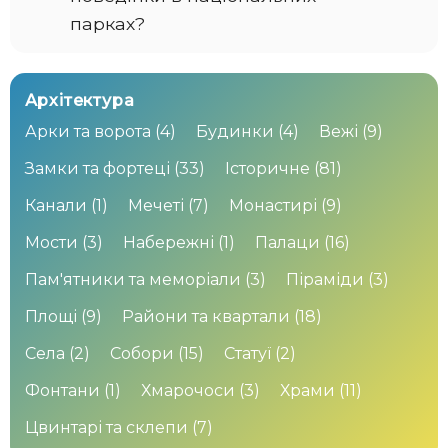
парках?
Архітектура
Арки та ворота
(4)
Будинки
(4)
Вежі
(9)
Замки та фортеці
(33)
Історичне
(81)
Канали
(1)
Мечеті
(7)
Монастирі
(9)
Мости
(3)
Набережні
(1)
Палаци
(16)
Пам'ятники та меморіали
(3)
Піраміди
(3)
Площі
(9)
Райони та квартали
(18)
Села
(2)
Собори
(15)
Статуї
(2)
Фонтани
(1)
Хмарочоси
(3)
Храми
(11)
Цвинтарі та склепи
(7)