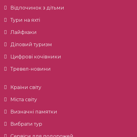
Відпочинок з дітьми
Тури на яхті
Лайфхаки
Діловий туризм
Цифрові кочівники
Тревел-новини
Країни світу
Міста світу
Визначні памятки
Вибрати тур
Сервіси для подорожей