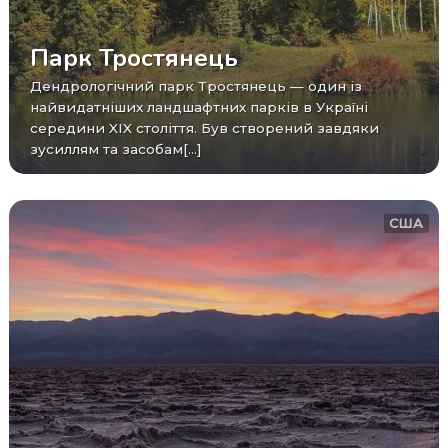
Парк Тростянець
Дендрологічний парк Тростянець — один із
найвидатніших ландшафтних парків в Україні
середини XIX століття. Був створений завдяки
зусиллям та засобам[...]
США