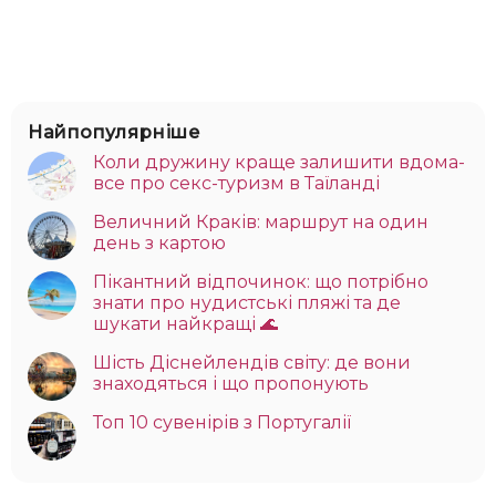
Найпопулярніше
Коли дружину краще залишити вдома-
все про секс-туризм в Таїланді
Величний Краків: маршрут на один
день з картою
Пікантний відпочинок: що потрібно
знати про нудистські пляжі та де
шукати найкращі 🌊
Шість Діснейлендів світу: де вони
знаходяться і що пропонують
Топ 10 сувенірів з Португалії