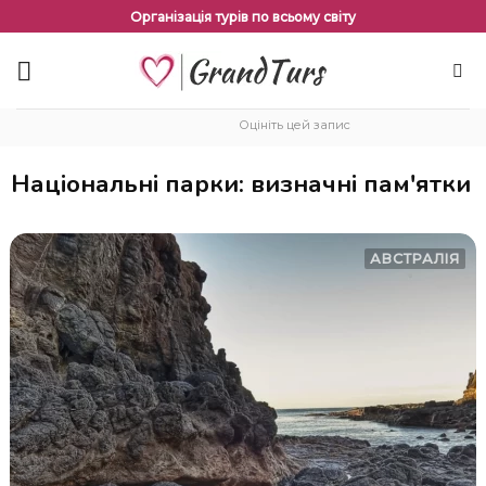
Перейти
Організація турів по всьому світу
до
змісту
Оцініть цей запис
Національні парки: визначні пам'ятки
АВСТРАЛІЯ