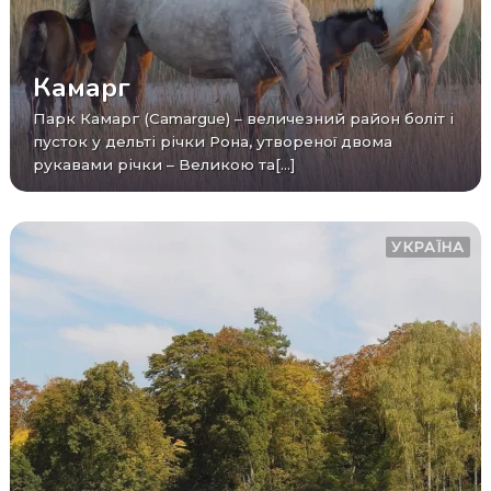
Камарг
Парк Камарг (Camargue) – величезний район боліт і
пусток у дельті річки Рона, утвореної двома
рукавами річки – Великою та[...]
УКРАЇНА