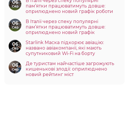
В Італії через спеку популярні
06
пам’ятки працюватимуть довше:
Сер
оприлюднено новий графік роботи
В Італії через спеку популярні
06
пам’ятки працюватимуть довше:
Сер
оприлюднено новий графік
Starlink Маска підкорює авіацію:
06
названо авіакомпанії, які мають
Сер
супутниковий Wi-Fi на борту
Де туристам найчастіше загрожують
06
кишенькові злодії: оприлюднено
Сер
новий рейтинг міст