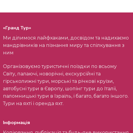
«Гранд Тур»
Ми ділимося лайфхаками, досвідом та надихаємо
мандрівників на пізнання миру та спілкування з
ним
Організовуємо туристичні поїздки по всьому
Світу, палаючі, новорічні, екскурсійні та
гірськолижні тури, морські та річкові круїзи,
автобусні тури в Європу, шопінг тури до Італії,
паломницькі тури в Ізраїль, і багато, багато іншого.
Тури на яхті і оренда яхт.
Інформація
Копіювання, публікація та будь-яке використання,