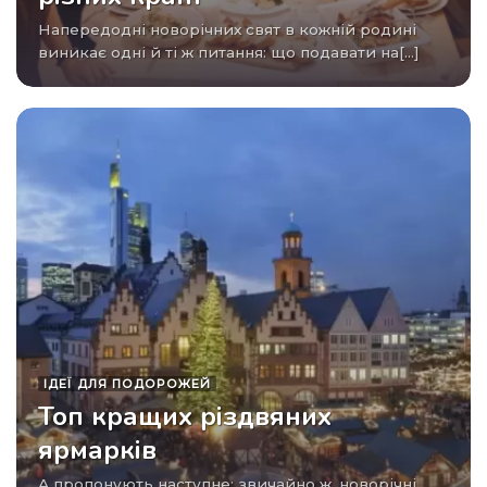
Напередодні новорічних свят в кожній родині
виникає одні й ті ж питання: що подавати на[...]
ІДЕЇ ​​ДЛЯ ПОДОРОЖЕЙ
Топ кращих різдвяних
ярмарків
а пропонують наступне: звичайно ж, новорічні