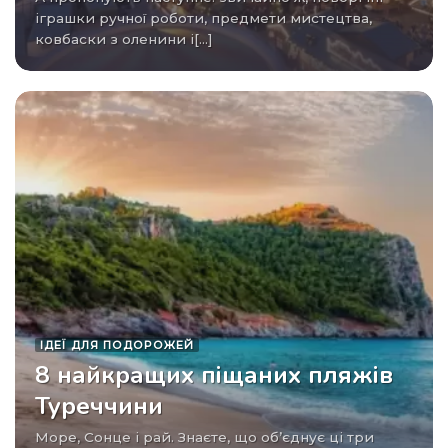
іграшки ручної роботи, предмети мистецтва,
ковбаски з оленини і[...]
ІДЕЇ ​​ДЛЯ ПОДОРОЖЕЙ
8 найкращих піщаних пляжів
Туреччини
Море, Сонце і рай. Знаєте, що об’єднує ці три