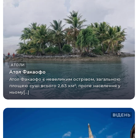
АТОЛИ
Атол Факаофо
Атол Факаофо є невеликим острівом, загальною
площею суші всього 2,63 км²; проте населення у
ньому[...]
ВІДЕНЬ