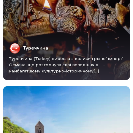
Туреччина
Туреччина (Turkey) виросла з колись грізної імперії
Османа, що розгорнула свої володіння в
найбагатшому культурно-історичному[...]