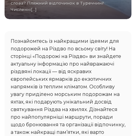
слова? Пляжний відпочинок в Туреччині!
Численні[...]
Познайомтесь із найкращими ідеями для
подорожей на Різдво по всьому світу! На
сторінці «Подорожі на Різдво» ви знайдете
актуальну інформацію про найвражаючі
різдвяні локації — від яскравих
європейських ярмарків до екзотичних
напрямків із теплим кліматом. Особливу
увагу приділено морським подорожам на
яхтах, які подарують унікальний досвід
святкування Різдва на хвилях. Дізнайтеся
про найпопулярніші маршрути, поради
щодо бронювання та організації відпочинку,
а також найкращі пам’ятки, які варто