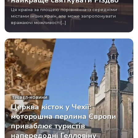
найкраще святкувати Різдво
Ця країна за площею порівнянна із середніми
містами інших країн, але може запропонувати
вражаючі можливості[...]
ТРЕВЕЛ-НОВИНИ
Церква кісток у Чехії:
моторошна перлина Європи
приваблює туристів
напередодні Гелловіну