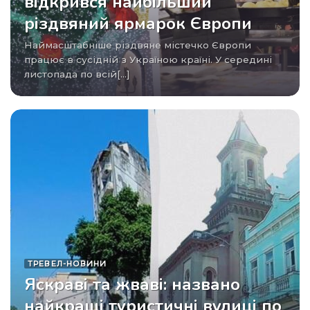
відкрився найбільший
різдвяний ярмарок Європи
Наймасштабніше різдвяне містечко Європи
працює в сусідній з Україною країні. У середині
листопада по всій[...]
ТРЕВЕЛ-НОВИНИ
Яскраві та жваві: названо
найкращі туристичні вулиці по