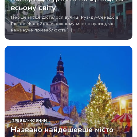
всьому світу
Перше місце дісталося вулиці Руа-ду-Сенадо в
Ріо-де-Жанейро. У кожному місті є вулиці, які
неминуче приваблюють[...]
ТРЕВЕЛ-НОВИНИ
Названо найдешевше місто