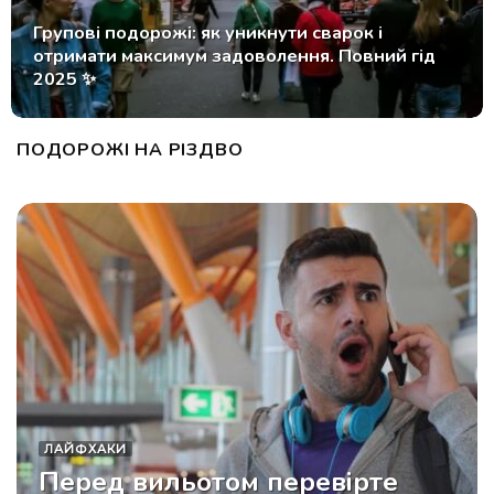
Туристів застерегли від чотирьох помилок під
час відвідування грецьких островів цієї осені
ПОДОРОЖІ НА РІЗДВО
ЛАЙФХАКИ
Перед вильотом перевірте