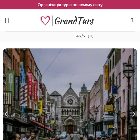
Перейти
Організація турів по всьому світу
до
змісту
4.7/5 - (31)