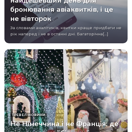
найдешевший день для
бронювання авіаквитків, і це
не вівторок
За словами аналітиків, квитки краще придбати не
рік наперед і не в останні дні. Багаторічна[...]
ТРЕВЕЛ-НОВИНИ
Не Німеччина і не Франція: де