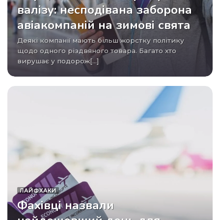
валізу: несподівана заборона
авіакомпаній на зимові свята
Деякі компанії мають більш жорстку політику
щодо одного різдвяного товара. Багато хто
вирушає у подорож[...]
ЛАЙФХАКИ
Фахівці назвали