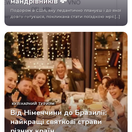
мандрівників 💸
Подорож в США, яку педантично плануєш і до якої
довго готуєшся, покликана стати поїздкою мрії.[...]
КУЛІНАРНИЙ ТУРИЗМ
Від Німеччини до Бразилії:
найкращі святкові страви
різних країн