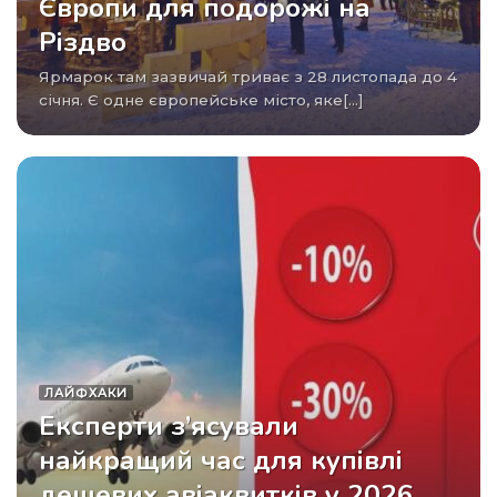
Європи для подорожі на
Різдво
Ярмарок там зазвичай триває з 28 листопада до 4
січня. Є одне європейське місто, яке[...]
ЛАЙФХАКИ
Експерти з’ясували
найкращий час для купівлі
дешевих авіаквитків у 2026