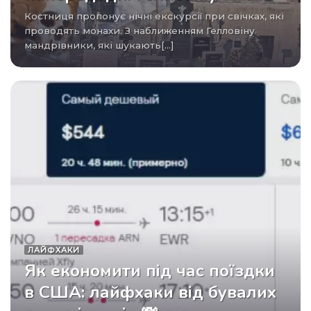
Костниця пропонує нічні екскурсії при свічках, які
проводять монахи. З наближенням Гелловіну
мандрівники, які шукають[...]
ЛАЙФХАКИ
Як економити під час поїздки
в США: лайфхаки від бувалих