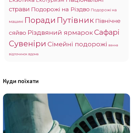
страви
Подорожі на Різдво
Подорожі на
Поради
Путівник
Північне
машині
Сафарі
Різдвяний ярмарок
сяйво
Сувеніри
Сімейні подорожі
ванна
відпочинок вдома
Куди поїхати