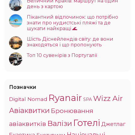
Величний Краків: маршрут на один
день з картою
Пікантний відпочинок: що потрібно
знати про нудистські пляжі та де
шукати найкращі 🌊
Шість Діснейлендів світу: де вони
знаходяться і що пропонують
Топ 10 сувенірів з Португалії
Позначки
Ryanair
Wizz Air
Digital Nomad
SPA
Авіаквитки
Бронювання
Готелі
Валізи
авіаквитків
Джетлаг
Національні
Екзотика
Екотуризм