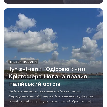
ТРЕВЕЛ-НОВИНИ
Тут знімали “Одіссею”: чим
Крістофера Нолана вразив
італійський острів
Цей острів часто називають “метеликом
Середземномор’я” через його незвичну форму.
Італійський острів, де знаменитий Крістофер[...]