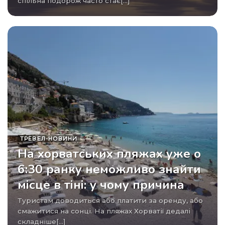
спільна подорож часто стає[...]
ТРЕВЕЛ-НОВИНИ
На хорватських пляжах уже о
6:30 ранку неможливо знайти
місце в тіні: у чому причина
Туристам доводиться або платити за оренду, або
смажитися на сонці. На пляжах Хорватії дедалі
складніше[...]