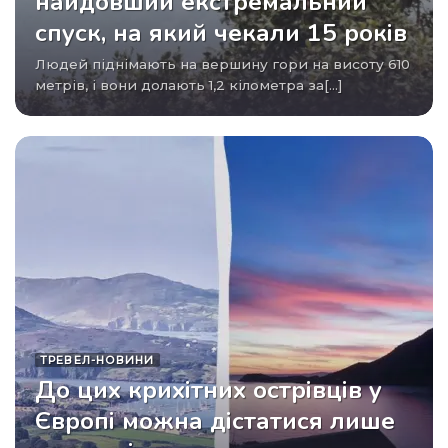
найдовший екстремальний
спуск, на який чекали 15 років
Людей піднімають на вершину гори на висоту 610
метрів, і вони долають 1,2 кілометра за[...]
ТРЕВЕЛ-НОВИНИ
До цих крихітних острівців у
Європі можна дістатися лише