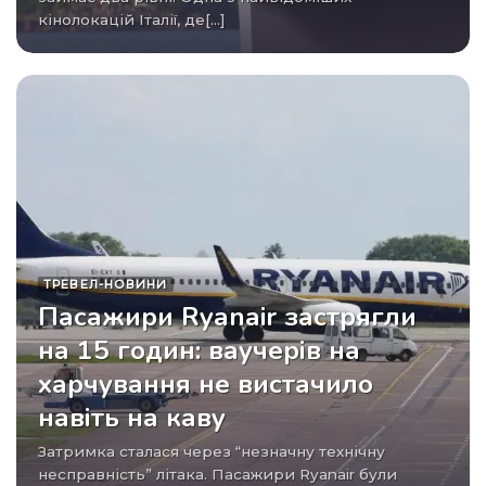
кінолокацій Італії, де[...]
ТРЕВЕЛ-НОВИНИ
Пасажири Ryanair застрягли
на 15 годин: ваучерів на
харчування не вистачило
навіть на каву
Затримка сталася через “незначну технічну
несправність” літака. Пасажири Ryanair були