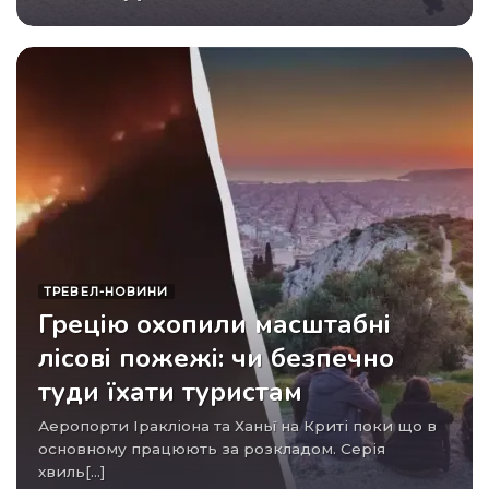
ТРЕВЕЛ-НОВИНИ
Грецію охопили масштабні
лісові пожежі: чи безпечно
туди їхати туристам
Аеропорти Іракліона та Ханьї на Криті поки що в
основному працюють за розкладом. Серія
хвиль[...]