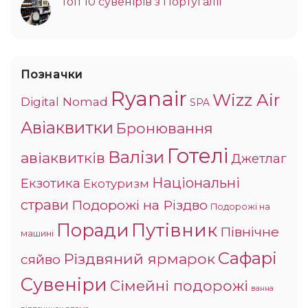
Топ 10 сувенірів з Португалії
Позначки
Ryanair
Wizz Air
Digital Nomad
SPA
Авіаквитки
Бронювання
Готелі
Валізи
авіаквитків
Джетлаг
Національні
Екзотика
Екотуризм
страви
Подорожі на Різдво
Подорожі на
Поради
Путівник
Північне
машині
Сафарі
Різдвяний ярмарок
сяйво
Сувеніри
Сімейні подорожі
ванна