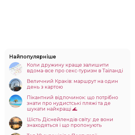
Найпопулярніше
Коли дружину краще залишити
вдома-все про секс-туризм в Таїланді
Величний Краків: маршрут на один
день з картою
Пікантний відпочинок: що потрібно
знати про нудистські пляжі та де
шукати найкращі 🌊
Шість Діснейлендів світу: де вони
знаходяться і що пропонують