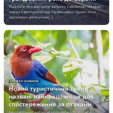
Йдеться про варіанти запуску Caledonian Sleeper
через Євротунель під Ла-Маншем. Прямі нічні
залізничні рейси між[...]
ТРЕВЕЛ-НОВИНИ
Новий туристичний тренд:
названі найкращі місця для
спостереження за птахами
Бердвотчинг набирає популярності. Колись