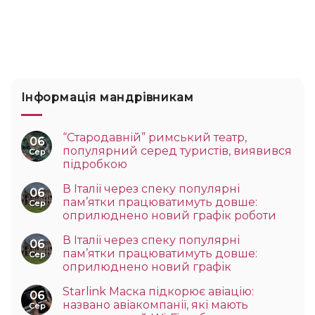
Інформація мандрівникам
“Стародавній” римський театр,
06
популярний серед туристів, виявився
Сер
підробкою
В Італії через спеку популярні
06
пам’ятки працюватимуть довше:
Сер
оприлюднено новий графік роботи
В Італії через спеку популярні
06
пам’ятки працюватимуть довше:
Сер
оприлюднено новий графік
Starlink Маска підкорює авіацію:
06
названо авіакомпанії, які мають
Сер