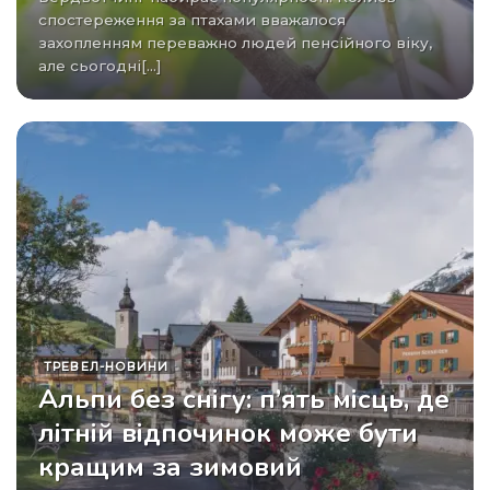
спостереження за птахами вважалося
захопленням переважно людей пенсійного віку,
але сьогодні[...]
ТРЕВЕЛ-НОВИНИ
Альпи без снігу: п’ять місць, де
літній відпочинок може бути
кращим за зимовий