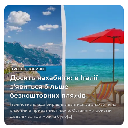
ТРЕВЕЛ-НОВИНИ
Досить нахабніти: в Італії
з’явиться більше
безкоштовних пляжів
Італійська влада вирішила взятися за знахабнілих
власників приватних пляжів. Останніми роками
дедалі частіше можна було[...]