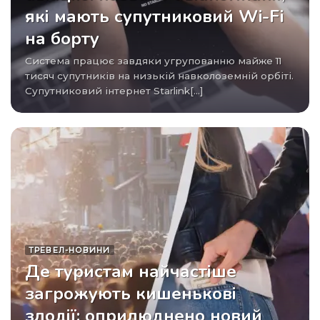
які мають супутниковий Wi-Fi
на борту
Система працює завдяки угрупованню майже 11
тисяч супутників на низькій навколоземній орбіті.
Супутниковий інтернет Starlink[...]
ТРЕВЕЛ-НОВИНИ
Де туристам найчастіше
загрожують кишенькові
злодії: оприлюднено новий