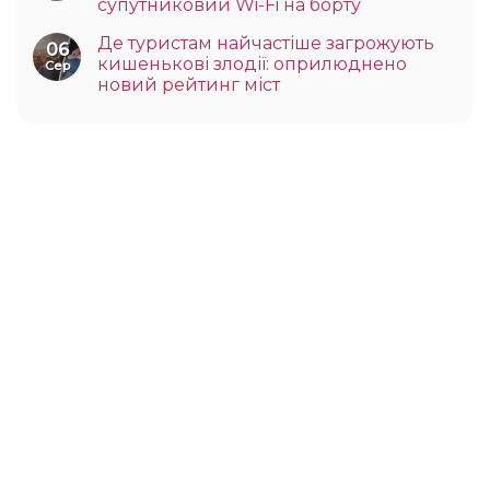
супутниковий Wi-Fi на борту
Де туристам найчастіше загрожують
06
кишенькові злодії: оприлюднено
Сер
новий рейтинг міст