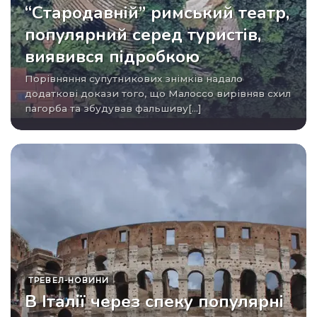
“Стародавній” римський театр,
популярний серед туристів,
виявився підробкою
Порівняння супутникових знімків надало
додаткові докази того, що Малоссо вирівняв схил
пагорба та збудував фальшиву[...]
ТРЕВЕЛ-НОВИНИ
В Італії через спеку популярні