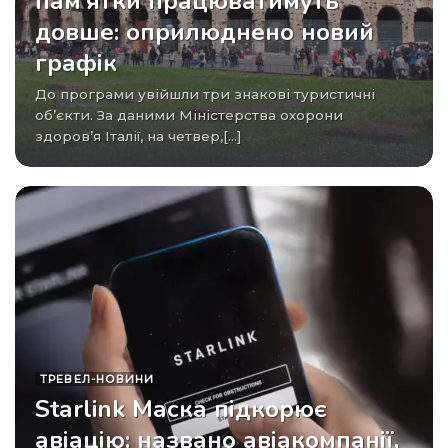
пам’ятки працюватимуть
довше: оприлюднено новий
графік
До програми увійшли три знакові туристичні
об’єкти. За даними Міністерства охорони
здоров’я Італії, на четвер,[...]
ТРЕВЕЛ-НОВИНИ
Starlink Маска підкорює
авіацію: названо авіакомпанії,