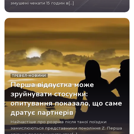
змушені чекати 15 годин в[...]
ТРЕВЕЛ-НОВИНИ
Перша відпустка може
зруйнувати стосунки:
опитування показало, що саме
дратує партнерів
Найчастіше про розрив після такої поїздки
замислюються представники покоління Z. Перша