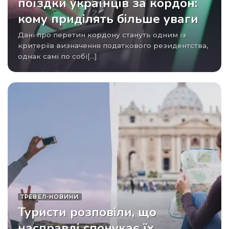
поїздки українців за кордон:
кому приділять більше уваги
Дані про перетин кордону стануть одним із
критеріїв визначення податкового резидентства,
однак самі по собі[...]
ТРЕВЕЛ-НОВИНИ
Туристи розповіли, що
насправді спонукає їх