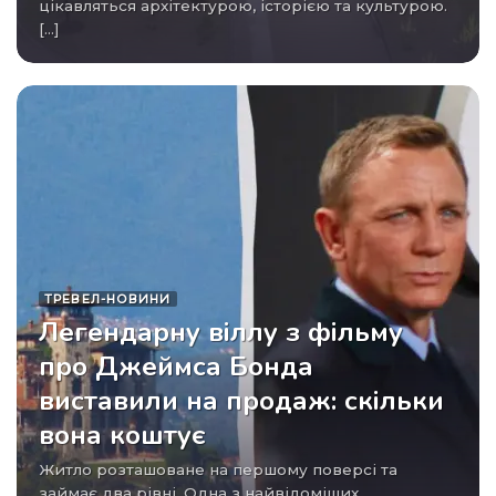
цікавляться архітектурою, історією та культурою.
[...]
ТРЕВЕЛ-НОВИНИ
Легендарну віллу з фільму
про Джеймса Бонда
виставили на продаж: скільки
вона коштує
Житло розташоване на першому поверсі та
займає два рівні. Одна з найвідоміших