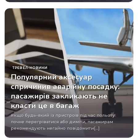
ТРЕВЕЛ-НОВИНИ
Популярний аксесуар
спричинив аварійну посадку:
пасажирів закликають не
класти це в багаж
Якщо будь-який із пристроїв під час польоту
почне перегріватися або диміти, пасажирам
рекомендують негайно повідомити[...]