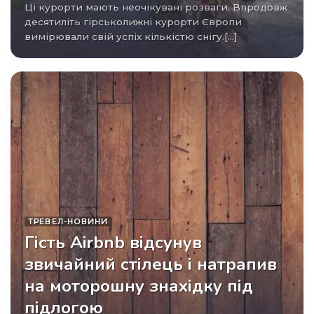
Ці курорти мають неочікувані розваги. Впродовж
десятиліть гірськолижні курорти Європи
вимірювали свій успіх кількістю снігу.[...]
ТРЕВЕЛ-НОВИНИ
Гість Airbnb відсунув
звичайний стілець і натрапив
на моторошну знахідку під
підлогою