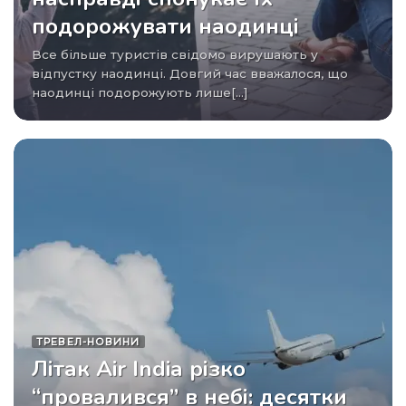
подорожувати наодинці
Все більше туристів свідомо вирушають у
відпустку наодинці. Довгий час вважалося, що
наодинці подорожують лише[...]
ТРЕВЕЛ-НОВИНИ
Літак Air India різко
“провалився” в небі: десятки