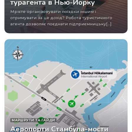
турагента в Нью-Йорку
Мрієте організовувати поїздки іншим і
отримувати за це дохід? Робота туристичного
агента дозволяє поєднати підприємницьку[...]
МАРШРУТИ ТА ГАЙДИ
Аеропорти Стамбула-мости