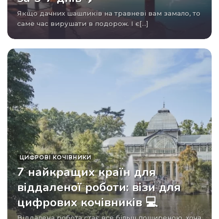
Якщо дачних шашликів на травневі вам замало, то
саме час вирушати в подорож. І є[...]
ЦИФРОВІ КОЧІВНИКИ
7 найкращих країн для
віддаленої роботи: візи для
цифрових кочівників 💻
Віддалена робота стає все більш поширеною, хоча