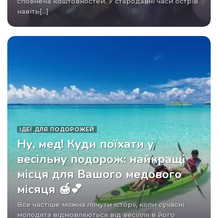
сповнена коштовностей. У стародавні часи острів
навіть[...]
ІДЕЇ ​​ДЛЯ ПОДОРОЖЕЙ
Ну, мед! Куди поїхати у
весільну подорож: найкращі
місця для Вашого медового
місяця 🍯💕
Все частіше можна почути історії, коли сучасні
молодята відмовляються від весілля в його