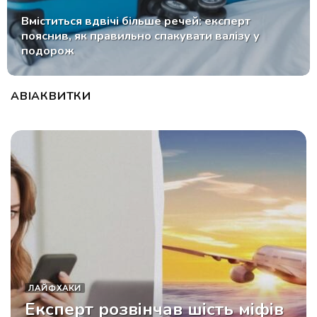
Як безпечно і цікаво подорожувати соло: 15
порад від експертів Lonely Planet
АВІАКВИТКИ
ЛАЙФХАКИ
Експерт розвінчав шість міфів