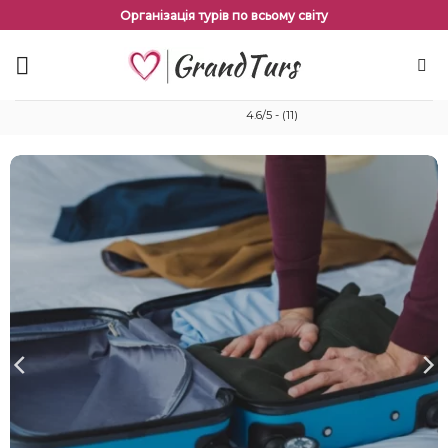
Перейти
Організація турів по всьому світу
до
змісту
4.6/5 - (11)