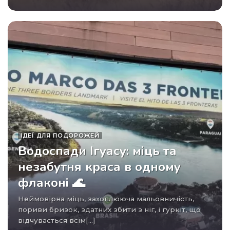
ІДЕЇ ​​ДЛЯ ПОДОРОЖЕЙ
Водоспади Ігуасу: міць та
незабутня краса в одному
флаконі 🌊
Неймовірна міць, захоплююча мальовничість,
пориви бризок, здатних збити з ніг, і гуркіт, що
відчувається всім[...]