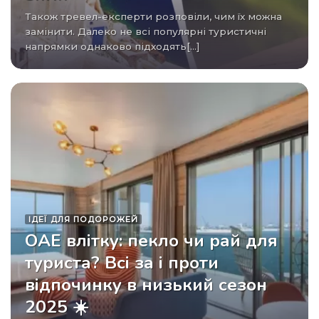
Також тревел-експерти розповіли, чим їх можна
замінити. Далеко не всі популярні туристичні
напрямки однаково підходять[...]
ІДЕЇ ​​ДЛЯ ПОДОРОЖЕЙ
ОАЕ влітку: пекло чи рай для
туриста? Всі за і проти
відпочинку в низький сезон
2025 ☀️