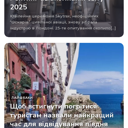
2025
Ювілейна церемонія Skytrax, неофіційних
“Оскарів” цивільної авіації, знову зібрала
індустрію в Лондоні. 25-те опитування охопило[...]
ЛАЙФХАКИ
Щоб встигнути погрітися:
туристам назвали найкращий
час для відвідування півдня