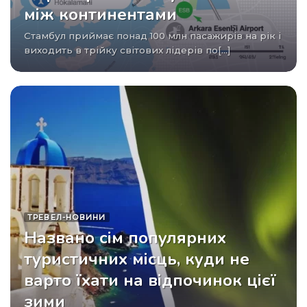
між континентами
Стамбул приймає понад 100 млн пасажирів на рік і
виходить в трійку світових лідерів по[...]
ТРЕВЕЛ-НОВИНИ
Названо сім популярних
туристичних місць, куди не
варто їхати на відпочинок цієї
зими