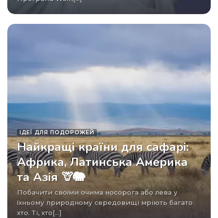
ІДЕЇ ​​ДЛЯ ПОДОРОЖЕЙ
Найкращі країни для сафарі:
Африка, Латинська Америка
та Азія 🦒🐘
Побачити своїми очима носорога або лева у
їхньому природному середовищі мріють багато
хто. Ті, хто[...]