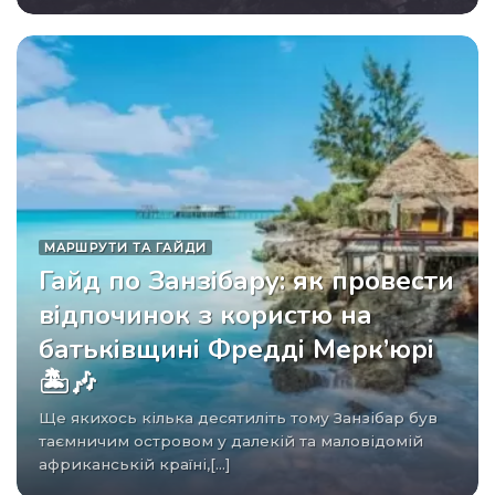
МАРШРУТИ ТА ГАЙДИ
Гайд по Занзібару: як провести
відпочинок з користю на
батьківщині Фредді Мерк’юрі
🏝️🎶
Ще якихось кілька десятиліть тому Занзібар був
таємничим островом у далекій та маловідомій
африканській країні,[...]