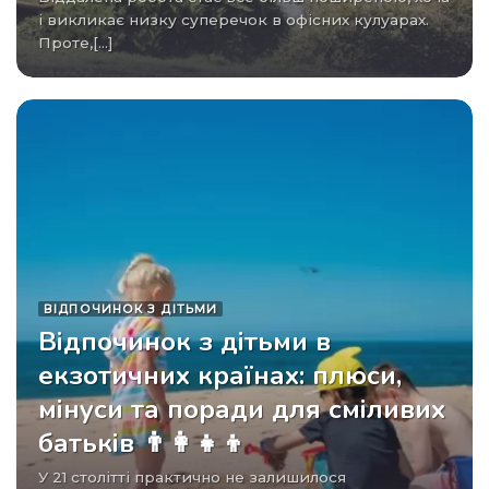
і викликає низку суперечок в офісних кулуарах.
Проте,[...]
ВІДПОЧИНОК З ДІТЬМИ
Відпочинок з дітьми в
екзотичних країнах: плюси,
мінуси та поради для сміливих
батьків 👨‍👩‍👧‍👦
У 21 столітті практично не залишилося