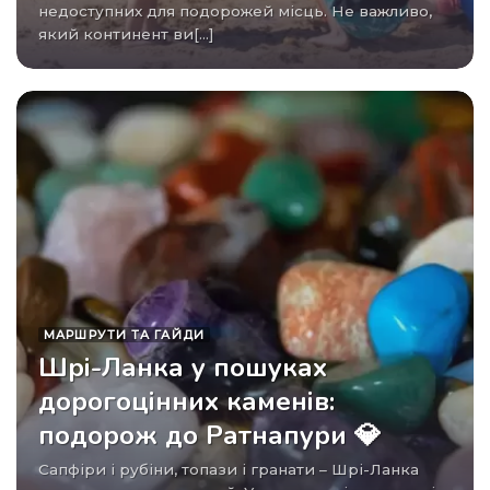
недоступних для подорожей місць. Не важливо,
який континент ви[...]
МАРШРУТИ ТА ГАЙДИ
Шрі-Ланка у пошуках
дорогоцінних каменів:
подорож до Ратнапури 💎
Сапфіри і рубіни, топази і гранати – Шрі-Ланка