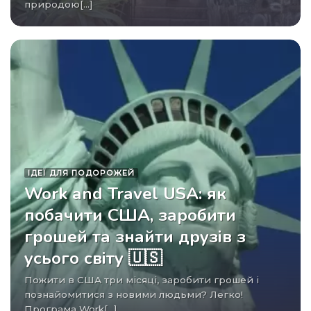
природою[...]
ІДЕЇ ​​ДЛЯ ПОДОРОЖЕЙ
Work and Travel USA: як
побачити США, заробити
грошей та знайти друзів з
усього світу 🇺🇸
Пожити в США три місяці, заробити грошей і
познайомитися з новими людьми? Легко!
Програма Work[...]