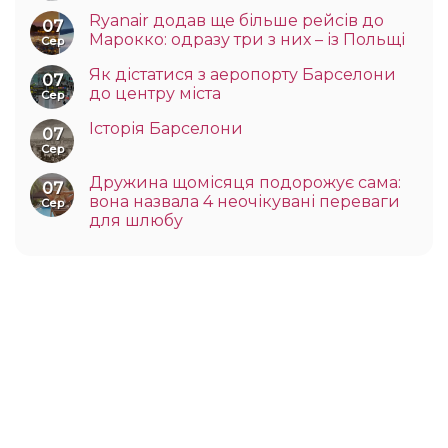
Ryanair додав ще більше рейсів до
07
Марокко: одразу три з них – із Польщі
Сер
Як дістатися з аеропорту Барселони
07
до центру міста
Сер
Історія Барселони
07
Сер
Дружина щомісяця подорожує сама:
07
вона назвала 4 неочікувані переваги
Сер
для шлюбу