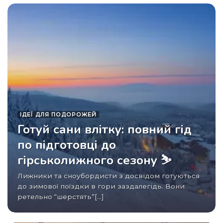
ІДЕЇ ​​ДЛЯ ПОДОРОЖЕЙ
Готуй сани влітку: повний гід
по підготовці до
гірськолижного сезону ⛷️
Лижники та сноубордисти з досвідом готуються
до зимової поїздки в гори заздалегідь. Вони
ретельно “шерстять”[...]