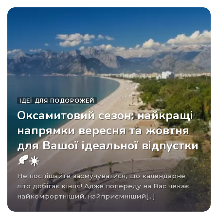
ІДЕЇ ​​ДЛЯ ПОДОРОЖЕЙ
Оксамитовий сезон: найкращі
напрямки вересня та жовтня
для Вашої ідеальної відпустки
🍂☀️
Не поспішайте засмучуватися, що календарне
літо добігає кінця! Адже попереду на Вас чекає
найкомфортніший, найприємніший[...]