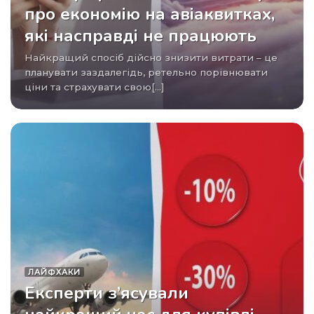
про економію на авіаквитках,
які насправді не працюють
Найкращий спосіб дійсно знизити витрати – це
планувати заздалегідь, ретельно порівнювати
ціни та страхувати свою[...]
ЛАЙФХАКИ
Експерти з’ясували