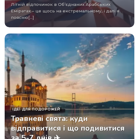
Літній відпочинок в Об’єднаних Арабських
Еміратах – це щось на екстремальному, і далі я
поясню[...]
ІДЕЇ ​​ДЛЯ ПОДОРОЖЕЙ
Травневі свята: куди
відправитися і що подивитися
за 5-7 днів ✈️