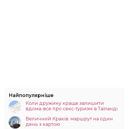
Найпопулярніше
Коли дружину краще залишити
вдома-все про секс-туризм в Таїланді
Величний Краків: маршрут на один
день з картою