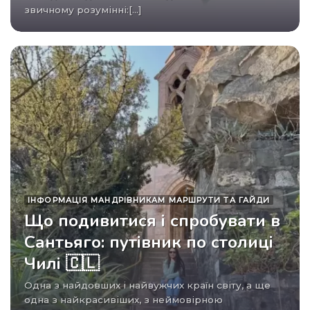
звичному розумінні:[...]
ІНФОРМАЦІЯ МАНДРІВНИКАМ МАРШРУТИ ТА ГАЙДИ
Що подивитися і спробувати в
Сантьяго: путівник по столиці
Чилі 🇨🇱
Одна з найдовших і найвужчих країн світу, а ще
одна з найкрасивіших, з неймовірною