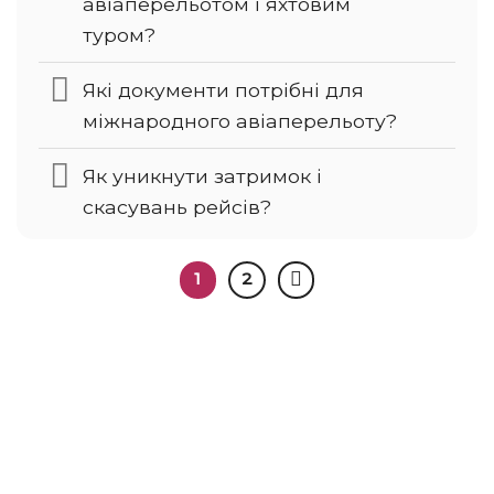
авіаперельотом і яхтовим
туром?
Які документи потрібні для
міжнародного авіаперельоту?
Як уникнути затримок і
скасувань рейсів?
1
2