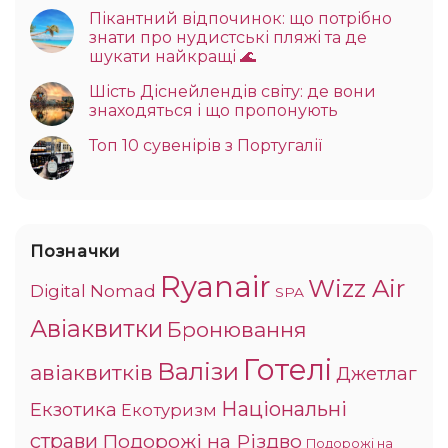
Пікантний відпочинок: що потрібно
знати про нудистські пляжі та де
шукати найкращі 🌊
Шість Діснейлендів світу: де вони
знаходяться і що пропонують
Топ 10 сувенірів з Португалії
Позначки
Ryanair
Wizz Air
Digital Nomad
SPA
Авіаквитки
Бронювання
Готелі
Валізи
авіаквитків
Джетлаг
Національні
Екзотика
Екотуризм
страви
Подорожі на Різдво
Подорожі на