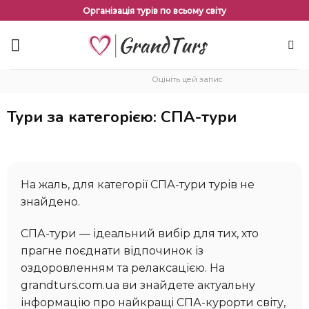
Перейти
Організація турів по всьому світу
до
змісту
Оцініть цей запис
Тури за категорією: СПА-тури
На жаль, для категорії СПА-тури турів не
знайдено.
СПА-тури — ідеальний вибір для тих, хто
прагне поєднати відпочинок із
оздоровленням та релаксацією. На
grandturs.com.ua ви знайдете актуальну
інформацію про найкращі СПА-курорти світу,