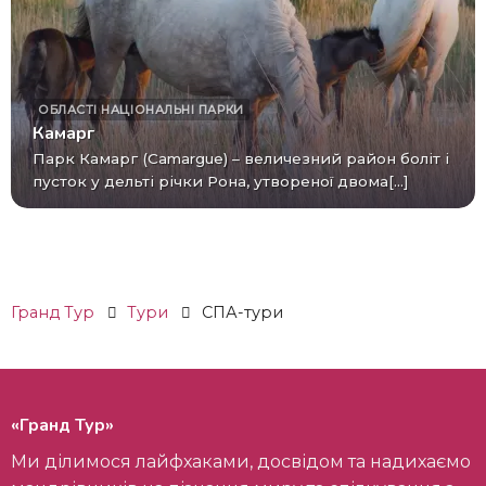
ОБЛАСТІ
НАЦІОНАЛЬНІ ПАРКИ
Камарг
Парк Камарг (Camargue) – величезний район боліт і
пусток у дельті річки Рона, утвореної двома[...]
Гранд Тур
Тури
СПА-тури
«Гранд Тур»
Ми ділимося лайфхаками, досвідом та надихаємо