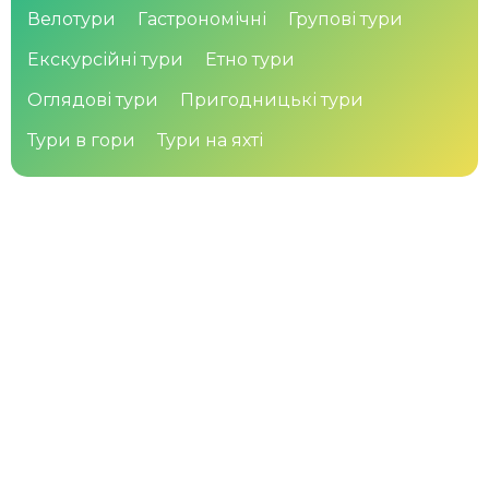
Велотури
Гастрономічні
Групові тури
Екскурсійні тури
Етно тури
Оглядові тури
Пригодницькі тури
Тури в гори
Тури на яхті