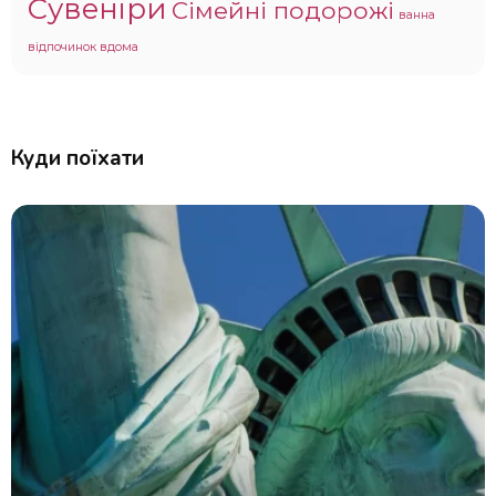
Сувеніри
Сімейні подорожі
ванна
відпочинок вдома
Куди поїхати