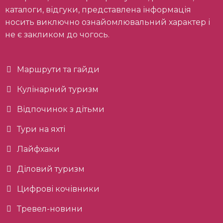
каталоги, відгуки, представлена інформація
носить виключно ознайомлювальний характер і
не є закликом до чогось.
Маршрути та гайди
Кулінарний туризм
Відпочинок з дітьми
Тури на яхті
Лайфхаки
Діловий туризм
Цифрові кочівники
Тревел-новини