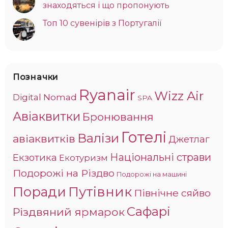
знаходяться і що пропонують
Топ 10 сувенірів з Португалії
Позначки
Ryanair
Wizz Air
Digital Nomad
SPA
Авіаквитки
Бронювання
Готелі
Валізи
авіаквитків
Джетлаг
Національні страви
Екзотика
Екотуризм
Подорожі на Різдво
Подорожі на машині
Поради
Путівник
Північне сяйво
Сафарі
Різдвяний ярмарок