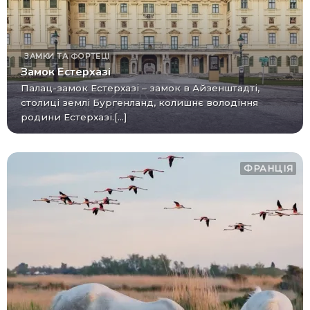
ЗАМКИ ТА ФОРТЕЦІ
Замок Естерхазі
Палац-замок Естерхазі – замок в Айзенштадті,
столиці землі Бургенланд, колишнє володіння
родини Естерхазі.[...]
ФРАНЦІЯ