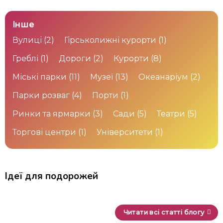
Інше
Вулиці
(2)
Гірськолижні курорти
(1)
Греблі
(1)
Дороги
(2)
Курорти
(8)
Міські парки
(11)
Музеї
(13)
Океанаріум
(2)
Парки розваг
(4)
Порти
(1)
Ринки та ярмарки
(3)
Сади
(5)
Театри
(5)
Торгові центри
(1)
Університети
(1)
Ідеї для подорожей
Читати всі статті блогу