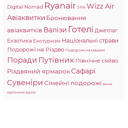
Ryanair
Wizz Air
Digital Nomad
SPA
Авіаквитки
Бронювання
Готелі
Валізи
авіаквитків
Джетлаг
Національні страви
Екзотика
Екотуризм
Подорожі на Різдво
Подорожі на машині
Поради
Путівник
Північне сяйво
Сафарі
Різдвяний ярмарок
Сувеніри
Сімейні подорожі
ванна
відпочинок вдома