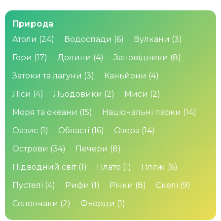
Природа
Атоли
(24)
Водоспади
(6)
Вулкани
(3)
Гори
(17)
Долини
(4)
Заповідники
(8)
Затоки та лагуни
(3)
Каньйони
(4)
Ліси
(4)
Льодовики
(2)
Миси
(2)
Моря та океани
(15)
Національні парки
(14)
Оазис
(1)
Області
(16)
Озера
(14)
Острови
(34)
Печери
(8)
Підводний світ
(1)
Плато
(1)
Пляжі
(6)
Пустелі
(4)
Рифи
(1)
Річки
(8)
Скелі
(9)
Солончаки
(2)
Фьорди
(1)