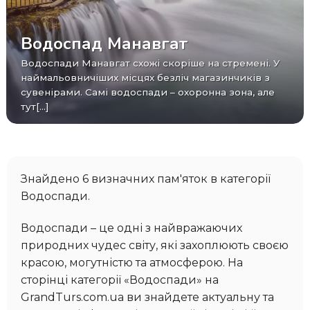
Водоспад Манавгат
Водоспади Манавгат схожі скоріше на стремені. У
наймальовничіших місцях безліч магазинчиків з
сувенірами. Самі водоспади – охоронна зона, але
тут[...]
Знайдено 6 визначних пам'яток в категорії
Водоспади.
Водоспади – це одні з найвражаючих
природних чудес світу, які захоплюють своєю
красою, могутністю та атмосферою. На
сторінці категорії «Водоспади» на
GrandTurs.com.ua ви знайдете актуальну та