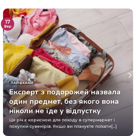
17
Вер
ЛАЙФХАКИ
Експерт з подорожей назвала
один предмет, без якого вона
ніколи не їде у відпустку
Ця річ є корисною для походу в супермаркет і
покупки сувенірів. Якщо ви плануєте поїхати[...]