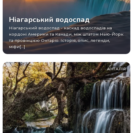
Ніагарський водоспад
Ніагарський водоспад - каскад водоспадів на
кордоні Америки та Канади, між штатом Нью-Йорк
та провінцією Онтаріо. Історія, опис, легенди,
міфи[...]
АНТАЛІЯ