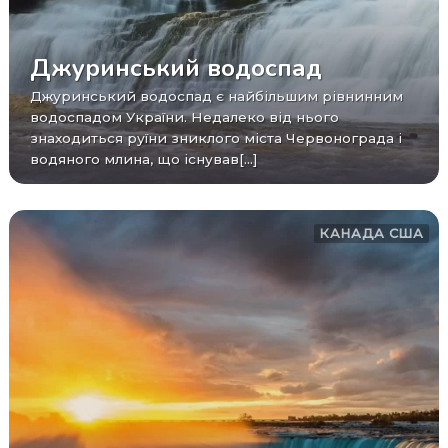
Джуринський водоспад
Джуринський водоспад є найбільшим рівнинним
водоспадом України. Недалеко від нього
знаходиться руїни зниклого міста Червонограда і
водяного млина, що існував[...]
КАНАДА
США