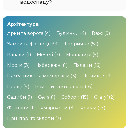
водоспаду?
Архітектура
Арки та ворота
(4)
Будинки
(4)
Вежі
(9)
Замки та фортеці
(33)
Історичне
(81)
Канали
(1)
Мечеті
(7)
Монастирі
(9)
Мости
(3)
Набережні
(1)
Палаци
(16)
Пам'ятники та меморіали
(3)
Піраміди
(3)
Площі
(9)
Райони та квартали
(18)
Садиби
(1)
Села
(1)
Собори
(15)
Статуї
(2)
Фонтани
(1)
Хмарочоси
(3)
Храми
(13)
Цвинтарі та склепи
(7)