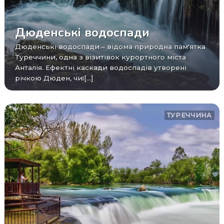
Дюденські водоспади
Дюденські водоспади – відома природна пам'ятка
Туреччини, одна з візитівок курортного міста
Анталія. Ефектні каскади водоспадів утворені
річкою Дюден, чиї[...]
ТУРЕЧЧИНА