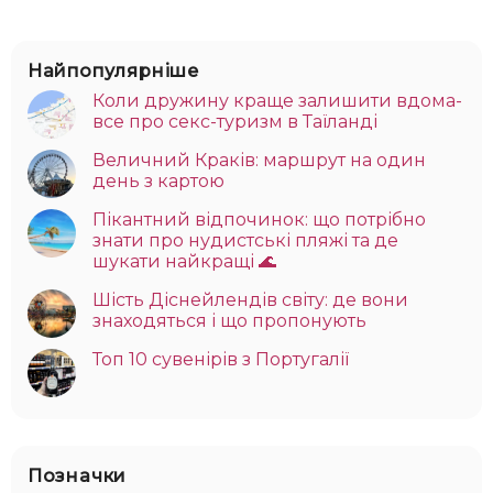
Найпопулярніше
Коли дружину краще залишити вдома-
все про секс-туризм в Таїланді
Величний Краків: маршрут на один
день з картою
Пікантний відпочинок: що потрібно
знати про нудистські пляжі та де
шукати найкращі 🌊
Шість Діснейлендів світу: де вони
знаходяться і що пропонують
Топ 10 сувенірів з Португалії
Позначки