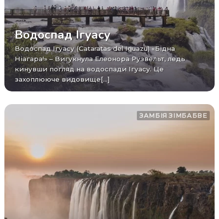
Водоспад Ігуасу
Водоспад Ігуасу (Cataratas del Iguazu) «Бідна
Ніагара!» – Вигукнула Елеонора Рузвельт, ледь
кинувши погляд на водоспади Ігуасу. Це
захоплююче видовище[...]
ЗАМБІЯ
ЗІМБАБВЕ