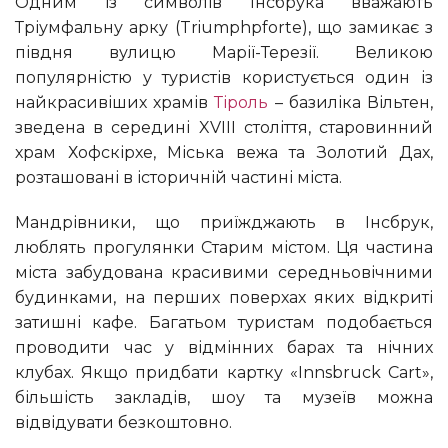
Одним із символів Інсбрука вважають
Тріумфальну арку (Triumphpforte), що замикає з
півдня вулицю Марії-Терезії. Великою
популярністю у туристів користується один із
найкрасивіших храмів
Тіроль
– базиліка Вільтен,
зведена в середині XVIII століття, старовинний
храм Хофскірхе, Міська вежа та Золотий Дах,
розташовані в історичній частині міста.
Мандрівники, що приїжджають в Інсбрук,
люблять прогулянки Старим містом. Ця частина
міста забудована красивими середньовічними
будинками, на перших поверхах яких відкриті
затишні кафе. Багатьом туристам подобається
проводити час у відмінних барах та нічних
клубах. Якщо придбати картку «Innsbruck Cart»,
більшість закладів, шоу та музеїв можна
відвідувати безкоштовно.