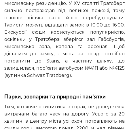
мисливську резиденцію. У XV столітті Тратсберг
сильно постраждав від великої пожежі, тому
пізніше кілька разів його перебудовували.
Туристи можуть відвідати замок із 10.00 до 16.00.
Екскурсії сюди користуються популярністю,
оскільки у Тратсберзі зберігся зал Габсбургів,
мисливська зала, капела та арсенал. Щоб
дістатися до замку, з міста на поїзді потрібно
потрапити до Stans, а частину шляху, що
залишилася, проїхати автобусом №4111 або №4125
(зупинка Schwaz Tratzberg‎).
Парки, зоопарки та природні пам'ятки
Тим, хто хоче опинитися в горах, не доведеться
витрачати багато часу на дорогу. Усього за 20
хвилин із центру міста усі охочі потрапляють на
схили гори, висотою понад 2200 м над рівнем