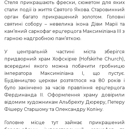
Стеля прикрашають фрески, сюжетом для яких
стали події із життя Святого Якова. Старовинний
орган багато прикрашений золотом. Головні
святині собору – невелика ікона Діви Марії та
кам’яний саркофаг ерцгерцога Максиміліана ІІІ з
гарною надгробною пам’яткою.
У центральній частині міста зберігся
придворний храм Хофскірхе (Hofskirhe Church),
всередині якого можна побачити гробницю
імператора Максиміліана I, що пустує.
Будівництво церкви розтяглося на 80 років і
було закінчено за часів правління ерцгерцога
Фердинанда II. Оформлення храму довірили
відомим художникам Альбрехту Дюреру, Петеру
Фішеру Старшому та Олександру Коліну.
Головне місце тут займає прикрашений