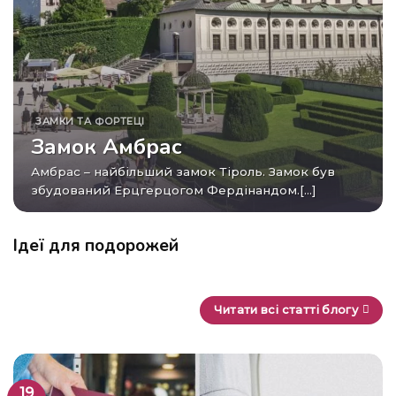
ЗАМКИ ТА ФОРТЕЦІ
Замок Амбрас
Амбрас – найбільший замок Тіроль. Замок був
збудований Ерцгерцогом Фердінандом.[...]
Ідеї для подорожей
Читати всі статті блогу
19