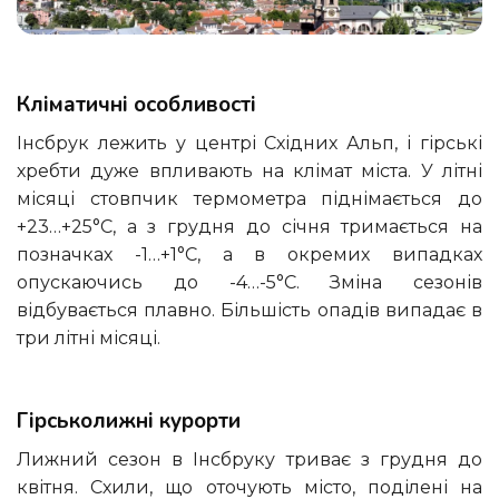
Кліматичні особливості
Інсбрук лежить у центрі Східних Альп, і гірські
хребти дуже впливають на клімат міста. У літні
місяці стовпчик термометра піднімається до
+23…+25°С, а з грудня до січня тримається на
позначках -1…+1°С, а в окремих випадках
опускаючись до -4…-5°С. Зміна сезонів
відбувається плавно. Більшість опадів випадає в
три літні місяці.
Гірськолижні курорти
Лижний сезон в Інсбруку триває з грудня до
квітня. Схили, що оточують місто, поділені на