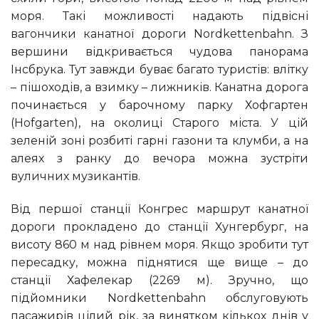
моря. Такі можливості надають підвісні
вагончики канатної дороги Nordkettenbahn. З
вершини відкривається чудова панорама
Інсбрука. Тут завжди буває багато туристів: влітку
– пішоходів, а взимку – лижників. Канатна дорога
починається у барочному парку Хофгартен
(Hofgarten), на околиці Старого міста. У цій
зеленій зоні розбиті гарні газони та клумби, а на
алеях з ранку до вечора можна зустріти
вуличних музикантів.
Від першої станції Конгрес маршрут канатної
дороги прокладено до станції Хунгербург, на
висоту 860 м над рівнем моря. Якщо зробити тут
пересадку, можна піднятися ще вище – до
станції Хафелекар (2269 м). Зручно, що
підйомники Nordkettenbahn обслуговують
пасажирів цілий рік, за винятком кількох днів у