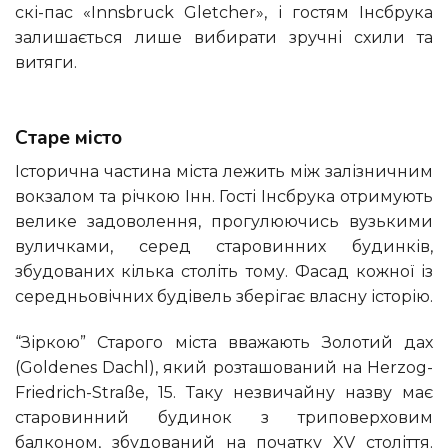
скі-пас «Innsbruck Gletcher», і гостям Інсбрука
залишається лише вибирати зручні схили та
витяги.
Старе місто
Історична частина міста лежить між залізничним
вокзалом та річкою Інн. Гості Інсбрука отримують
велике задоволення, прогулюючись вузькими
вуличками, серед старовинних будинків,
збудованих кілька століть тому. Фасад кожної із
середньовічних будівель зберігає власну історію.
“Зіркою” Старого міста вважають Золотий дах
(Goldenes Dachl), який розташований на Herzog-
Friedrich-Straße, 15. Таку незвичайну назву має
старовинний будинок з триповерховим
балконом, збудований на початку XV століття.