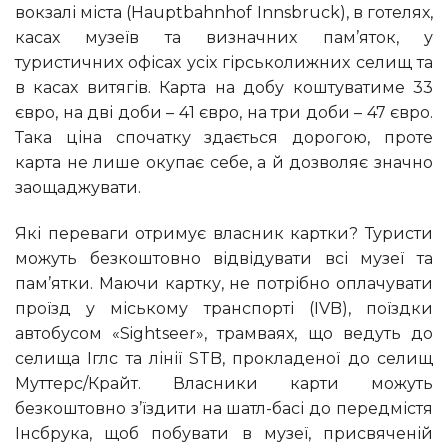
вокзалі міста (Hauptbahnhof Innsbruck), в готелях,
касах музеїв та визначних пам’яток, у
туристичних офісах усіх гірськолижних селищ та
в касах витягів. Карта на добу коштуватиме 33
євро, на дві доби – 41 євро, на три доби – 47 євро.
Така ціна спочатку здається дорогою, проте
карта не лише окупає себе, а й дозволяє значно
заощаджувати.
Які переваги отримує власник картки? Туристи
можуть безкоштовно відвідувати всі музеї та
пам’ятки. Маючи картку, не потрібно оплачувати
проїзд у міському транспорті (IVB), поїздки
автобусом «Sightseer», трамваях, що ведуть до
селища Іглс та лінії STB, прокладеної до селищ
Муттерс/Крайт. Власники карти можуть
безкоштовно з’їздити на шатл-басі до передмістя
Інсбрука, щоб побувати в музеї, присвяченій