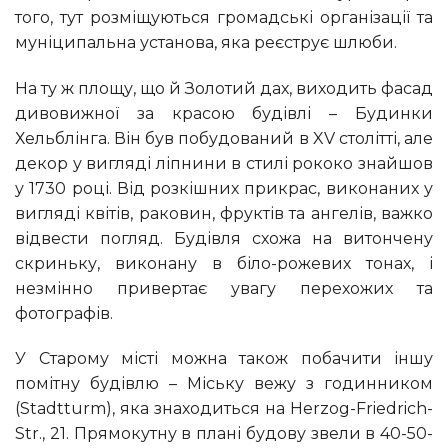
того, тут розміщуються громадські організації та
муніципальна установа, яка реєструє шлюби.
На ту ж площу, що й Золотий дах, виходить фасад
дивовижної за красою будівлі – Будинки
Хельблінга. Він був побудований в XV столітті, але
декор у вигляді ліпнини в стилі рококо знайшов
у 1730 році. Від розкішних прикрас, виконаних у
вигляді квітів, раковин, фруктів та ангелів, важко
відвести погляд. Будівля схожа на витончену
скриньку, виконану в біло-рожевих тонах, і
незмінно привертає увагу перехожих та
фотографів.
У Старому місті можна також побачити іншу
помітну будівлю – Міську вежу з годинником
(Stadtturm), яка знаходиться на Herzog-Friedrich-
Str., 21. Прямокутну в плані будову звели в 40-50-