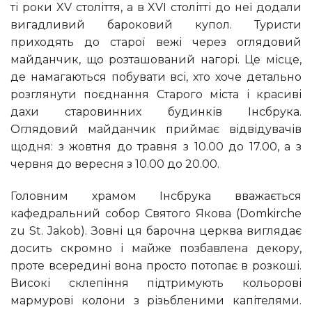
ті роки XV століття, а в XVI столітті до неї додали
вигадливий бароковий купол. Туристи
приходять до старої вежі через оглядовий
майданчик, що розташований нагорі. Це місце,
де намагаються побувати всі, хто хоче детально
розглянути поєднання Старого міста і красиві
дахи старовинних будинків Інсбрука.
Оглядовий майданчик приймає відвідувачів
щодня: з жовтня до травня з 10.00 до 17.00, а з
червня до вересня з 10.00 до 20.00.
Головним храмом Інсбрука вважається
кафедральний собор Святого Якова (Domkirche
zu St. Jakob). Зовні ця барочна церква виглядає
досить скромно і майже позбавлена декору,
проте всередині вона просто потопає в розкоші.
Високі склепіння підтримують кольорові
мармурові колони з різьбленими капітелями.