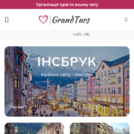
Перейти
Організація турів по всьому світу
до
змісту
4.5/5 - (19)
ІНСБРУК
Країни світу
-
Австрія
На мапі
Погода