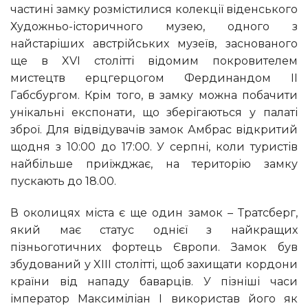
частині замку розмістилися колекції віденського
Художньо-історичного музею, одного з
найстаріших австрійських музеїв, заснованого
ще в XVI столітті відомим покровителем
мистецтв ерцгерцогом Фердинандом II
Габсбургом. Крім того, в замку можна побачити
унікальні експонати, що зберігаються у палаті
зброї. Для відвідувачів замок Амбрас відкритий
щодня з 10:00 до 17:00. У серпні, коли туристів
найбільше приїжджає, на територію замку
пускають до 18.00.
В околицях міста є ще один замок – Тратсберг,
який має статус однієї з найкращих
пізньоготичних фортець Європи. Замок був
збудований у XIII столітті, щоб захищати кордони
країни від нападу баварців. У пізніші часи
імператор Максиміліан I використав його як