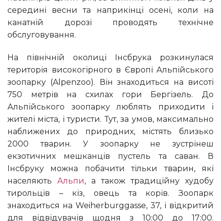
середині весни та наприкінці осені, коли на
канатній дорозі проводять технічне
обслуговування.
На північній околиці Інсбрука розкинулася
територія високогірного в Європі Альпійського
зоопарку (Alpenzoo). Він знаходиться на висоті
750 метрів на схилах гори Бергізель. До
Альпійського зоопарку люблять приходити і
жителі міста, і туристи. Тут, за умов, максимально
наближених до природних, містять близько
2000 тварин. У зоопарку не зустрінеш
екзотичних мешканців пустель та саван. В
Інсбруку можна побачити тільки тварин, які
населяють
Альпи
, а також традиційну худобу
тирольців – кіз, овець та корів. Зоопарк
знаходиться на Weiherburggasse, 37, і відкритий
для відвідувачів щодня з 10:00 до 17:00.