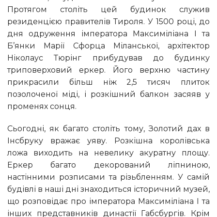
Протягом століть цей будинок служив
резиденцією правителів Тироля. У 1500 році, до
дня одруження імператора Максиміліана I та
Б’янки Марії Сфорца Міланської, архітектор
Ніколаус Тюрінг прибудував до будинку
триповерховий еркер. Його верхню частину
прикрасили більш ніж 2,5 тисяч плиток
позолоченої міді, і розкішний балкон засяяв у
променях сонця.
Сьогодні, як багато століть тому, Золотий дах в
Інсбруку вражає уяву. Розкішна королівська
ложа виходить на невелику акуратну площу.
Еркер багато декорований ліпниною,
настінними розписами та різьбленням. У самій
будівлі в наші дні знаходиться історичний музей,
що розповідає про імператора Максиміліана I та
інших представників династії Габсбургів. Крім