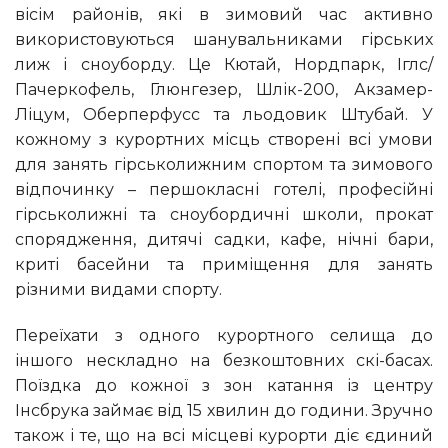
вісім районів, які в зимовий час активно
використовуються шанувальниками гірських
лиж і сноуборду. Це Кютай, Нордпарк, Іглс/
Пачеркофель, Глюнгезер, Шлік-200, Акзамер-
Ліцум, Оберперфусс та льодовик Штубай. У
кожному з курортних місць створені всі умови
для занять гірськолижним спортом та зимового
відпочинку – першокласні готелі, професійні
гірськолижні та сноубордичні школи, прокат
спорядження, дитячі садки, кафе, нічні бари,
криті басейни та приміщення для занять
різними видами спорту.
Переїхати з одного курортного селища до
іншого нескладно на безкоштовних скі-басах.
Поїздка до кожної з зон катання із центру
Інсбрука займає від 15 хвилин до години. Зручно
також і те, що на всі місцеві курорти діє єдиний