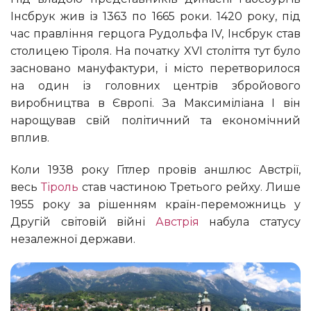
Інсбрук жив із 1363 по 1665 роки. 1420 року, під
час правління герцога Рудольфа IV, Інсбрук став
столицею Тіроля. На початку XVI століття тут було
засновано мануфактури, і місто перетворилося
на один із головних центрів збройового
виробництва в Європі. За Максиміліана I він
нарощував свій політичний та економічний
вплив.
Коли 1938 року Гітлер провів аншлюс Австрії,
весь
Тіроль
став частиною Третього рейху. Лише
1955 року за рішенням країн-переможниць у
Другій світовій війні
Австрія
набула статусу
незалежної держави.