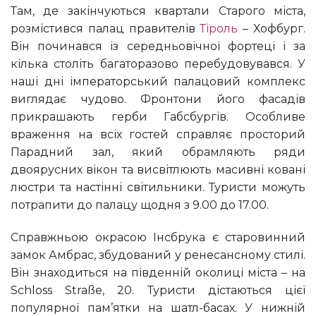
Там, де закінчуються квартали Старого міста,
розмістився палац правителів
Тіроль
– Хофбург.
Він починався із середньовічної фортеці і за
кілька століть багаторазово перебудовувався. У
наші дні імператорський палацовий комплекс
виглядає чудово. Фронтони його фасадів
прикрашають герби Габсбургів. Особливе
враження на всіх гостей справляє просторий
Парадний зал, який обрамляють ряди
двоярусних вікон та висвітлюють масивні ковані
люстри та настінні світильники. Туристи можуть
потрапити до палацу щодня з 9.00 до 17.00.
Справжньою окрасою Інсбрука є старовинний
замок Амбрас, збудований у ренесансному стилі.
Він знаходиться на південній околиці міста – на
Schloss Straße, 20. Туристи дістаються цієї
популярної пам’ятки на шатл-басах. У нижній