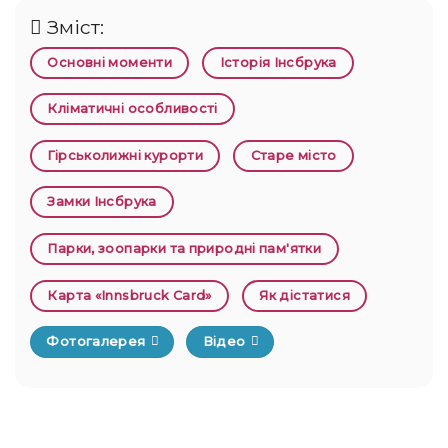
Зміст:
Основні моменти
Історія Інсбрука
Кліматичні особливості
Гірськолижні курорти
Старе місто
Замки Інсбрука
Парки, зоопарки та природні пам'ятки
Карта «Innsbruck Card»
Як дістатися
Фотогалерея
Відео