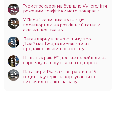
Турист осквернив будівлю XVI століття
04
рожевим графіті: як його покарали
Сер
У Японії колишню в’язницю
04
перетворили на розкішний готель:
Сер
скільки коштує ніч
Легендарну віллу з фільму про
04
Джеймса Бонда виставили на
Сер
продаж: скільки вона коштує
Ці шість країн ЄС досі не перейшли на
04
євро: яку валюту взяти в подорож
Сер
Пасажири Ryanair застрягли на 15
04
годин: ваучерів на харчування не
Сер
вистачило навіть на каву