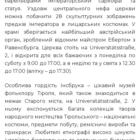
барельєфами імператорський саркофаг та
статуя. Уздовж центрального нефа церкви
можна побачити 28 скульптурних зображень
предків імператора в лицарських костюмах. У
храмі зберігається найбільший австрійський
орган, зроблений відомим майстром Ебертом з
Равенсбурга. Церква стоїть на Universitätsstraße,
2, і відкрита для всіх бажаючих з понеділка по
суботу з 9.00 до 17.00, а в неділю та у свята з 12.30
до 17.00 (влітку – до 17.30).
Особлива гордість Інсбрука – цікавий музей
фольклору Тіроля, який також знаходиться в
межах Старого міста, на Universitätsstraße, 2. У
ньому експонується багата колекція творів
народного мистецтва Тірольського – національні
костюми, предмети побуту, ремісничі вироби та
прикраси. Любителі етнографії високо цінують