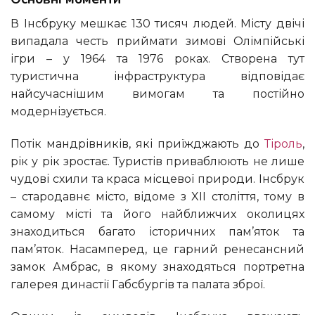
В Інсбруку мешкає 130 тисяч людей. Місту двічі
випадала честь приймати зимові Олімпійські
ігри – у 1964 та 1976 роках. Створена тут
туристична інфраструктура відповідає
найсучаснішим вимогам та постійно
модернізується.
Потік мандрівників, які приїжджають до
Тіроль
,
рік у рік зростає. Туристів приваблюють не лише
чудові схили та краса місцевої природи. Інсбрук
– стародавнє місто, відоме з XII століття, тому в
самому місті та його найближчих околицях
знаходиться багато історичних пам’яток та
пам’яток. Насамперед, це гарний ренесансний
замок Амбрас, в якому знаходяться портретна
галерея династії Габсбургів та палата зброї.