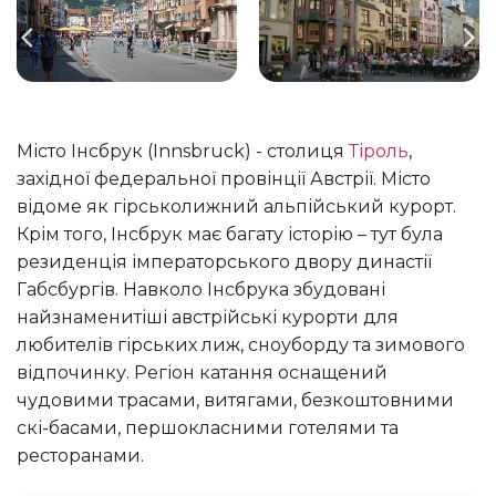
Місто Інсбрук (Innsbruck) - столиця
Тіроль
,
західної федеральної провінції Австрії. Місто
відоме як гірськолижний альпійський курорт.
Крім того, Інсбрук має багату історію – тут була
резиденція імператорського двору династії
Габсбургів. Навколо Інсбрука збудовані
найзнаменитіші австрійські курорти для
любителів гірських лиж, сноуборду та зимового
відпочинку. Регіон катання оснащений
чудовими трасами, витягами, безкоштовними
скі-басами, першокласними готелями та
ресторанами.