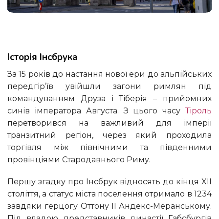
Історія Інсбрука
За 15 років до настання нової ери до альпійських
передгір’їв увійшли загони римлян під
командуванням Друза і Тіберія – прийомних
синів імператора Августа. З цього часу
Тіроль
перетворився на важливий для імперії
транзитний регіон, через який проходила
торгівля між північними та південними
провінціями Стародавнього Риму.
Першу згадку про Інсбрук відносять до кінця XII
століття, а статус міста поселення отримало в 1234
завдяки герцогу Оттону II Андекс-Меранському.
Під владою представників династії Габсбургів