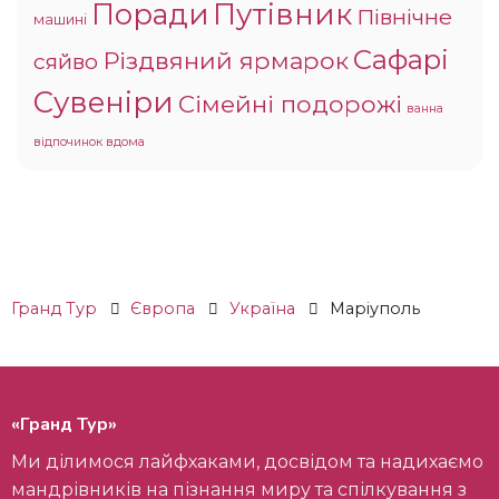
Поради
Путівник
Північне
машині
Сафарі
Різдвяний ярмарок
сяйво
Сувеніри
Сімейні подорожі
ванна
відпочинок вдома
Гранд Тур
Європа
Україна
Маріуполь
«Гранд Тур»
Ми ділимося лайфхаками, досвідом та надихаємо
мандрівників на пізнання миру та спілкування з