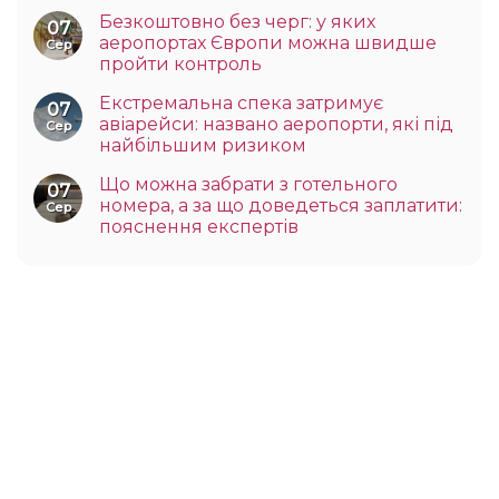
Безкоштовно без черг: у яких
07
аеропортах Європи можна швидше
Сер
пройти контроль
Екстремальна спека затримує
07
авіарейси: названо аеропорти, які під
Сер
найбільшим ризиком
Що можна забрати з готельного
07
номера, а за що доведеться заплатити:
Сер
пояснення експертів