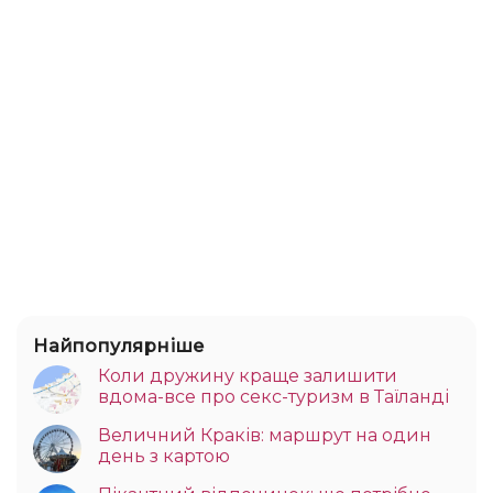
Найпопулярніше
Коли дружину краще залишити
вдома-все про секс-туризм в Таїланді
Величний Краків: маршрут на один
день з картою