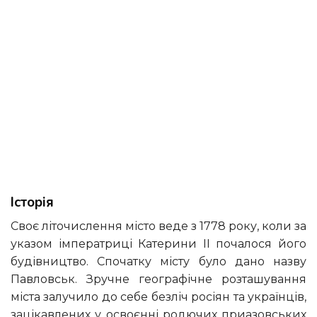
Історія
Своє літочислення місто веде з 1778 року, коли за
указом імператриці Катерини II почалося його
будівництво. Спочатку місту було дано назву
Павловськ. Зручне географічне розташування
міста залучило до себе безліч росіян та українців,
зацікавлених у освоєнні родючих приазовських