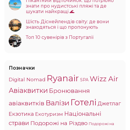
Пікантний відпочинок: що потрібно
знати про нудистські пляжі та де
шукати найкращі 🌊
Шість Діснейлендів світу: де вони
знаходяться і що пропонують
Топ 10 сувенірів з Португалії
Позначки
Ryanair
Wizz Air
Digital Nomad
SPA
Авіаквитки
Бронювання
Готелі
Валізи
авіаквитків
Джетлаг
Національні
Екзотика
Екотуризм
страви
Подорожі на Різдво
Подорожі на