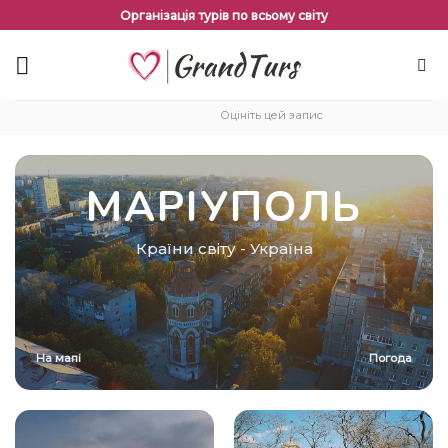
Перейти
Організація турів по всьому світу
до
змісту
Оцініть цей запис
МАРІУПОЛЬ
Країни світу
-
Україна
На мапі
Погода