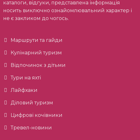
каталоги, відгуки, представлена інформація
носить виключно ознайомлювальний характер і
не є закликом до чогось.
Маршрути та гайди
Кулінарний туризм
Відпочинок з дітьми
Тури на яхті
Лайфхаки
Діловий туризм
Цифрові кочівники
Тревел-новини