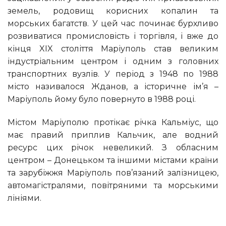
земель, родовищ корисних копалин та
морських багатств. У цей час починає бурхливо
розвиватися промисловість і торгівля, і вже до
кінця XIX століття Маріуполь став великим
індустріальним центром і одним з головних
транспортних вузлів. У період з 1948 по 1988
місто називалося Жданов, а історичне ім’я –
Маріуполь йому було повернуто в 1988 році.
Містом Маріуполю протікає річка Кальміус, що
має правий приплив Кальчик, але водний
ресурс цих річок невеликий. З обласним
центром – Донецьком та іншими містами країни
та зарубіжжя Маріуполь пов’язаний залізницею,
автомагістралями, повітряними та морськими
лініями.