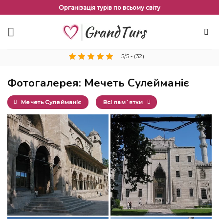
Перейти
Організація турів по всьому світу
до
змісту
5/5 - (32)
Фотогалерея: Мечеть Сулейманіє
Мечеть Сулейманіє
Всі пам`ятки