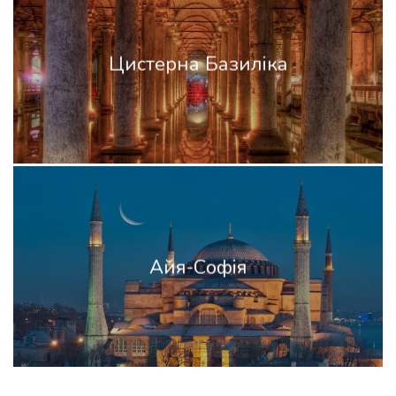
Цистерна Базиліка
Айя-Софія