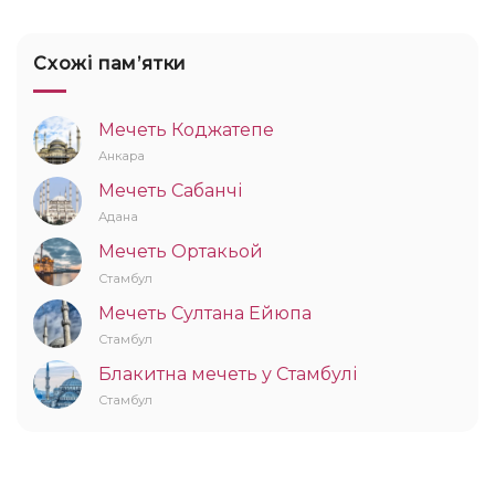
Схожі памʼятки
Мечеть Коджатепе
Анкара
Мечеть Сабанчі
Адана
Мечеть Ортакьой
Стамбул
Мечеть Султана Ейюпа
Стамбул
Блакитна мечеть у Стамбулі
Стамбул