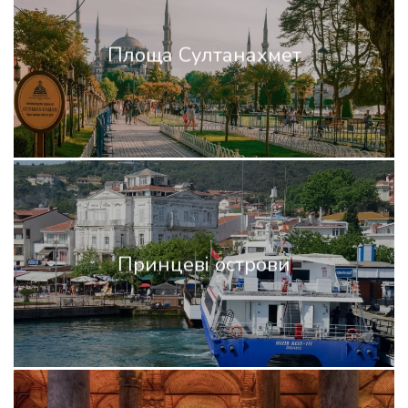
Площа Султанахмет
Принцеві острови