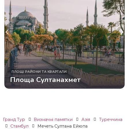
ПЛОЩІ
РАЙОНИ ТА КВАРТАЛИ
Площа Султанахмет
Гранд Тур
Визначні памятки
Азія
Туреччина
Стамбул
Мечеть Султана Ейюпа