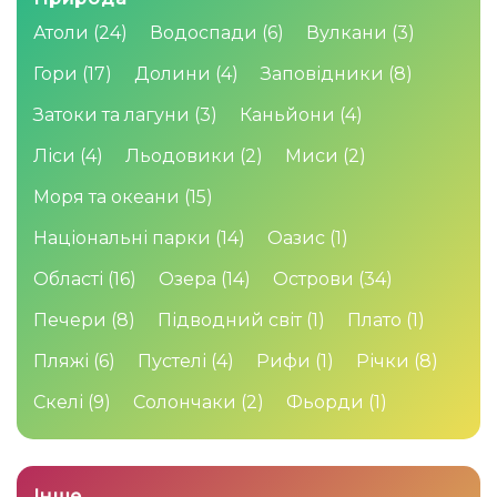
Атоли
(24)
Водоспади
(6)
Вулкани
(3)
Гори
(17)
Долини
(4)
Заповідники
(8)
Затоки та лагуни
(3)
Каньйони
(4)
Ліси
(4)
Льодовики
(2)
Миси
(2)
Моря та океани
(15)
Національні парки
(14)
Оазис
(1)
Області
(16)
Озера
(14)
Острови
(34)
Печери
(8)
Підводний світ
(1)
Плато
(1)
Пляжі
(6)
Пустелі
(4)
Рифи
(1)
Річки
(8)
Скелі
(9)
Солончаки
(2)
Фьорди
(1)
Інше