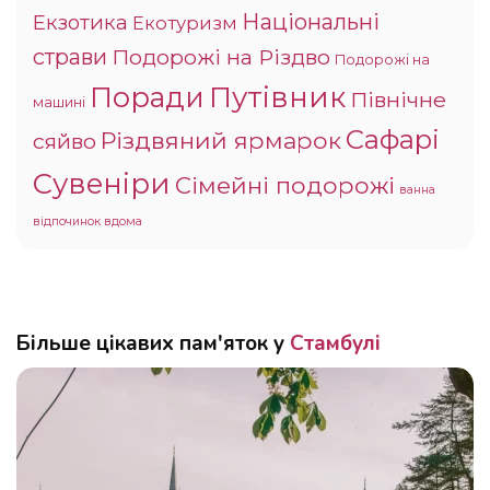
Національні
Екзотика
Екотуризм
страви
Подорожі на Різдво
Подорожі на
Поради
Путівник
Північне
машині
Сафарі
Різдвяний ярмарок
сяйво
Сувеніри
Сімейні подорожі
ванна
відпочинок вдома
Більше цікавих пам'яток у
Стамбулі