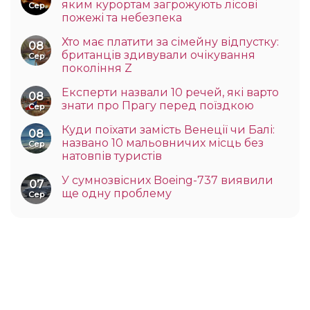
яким курортам загрожують лісові
Сер
пожежі та небезпека
Хто має платити за сімейну відпустку:
08
британців здивували очікування
Сер
покоління Z
Експерти назвали 10 речей, які варто
08
знати про Прагу перед поїздкою
Сер
Куди поїхати замість Венеції чи Балі:
08
названо 10 мальовничих місць без
Сер
натовпів туристів
У сумнозвісних Boeing-737 виявили
07
ще одну проблему
Сер