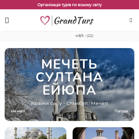
Перейти
Організація турів по всьому світу
до
змісту
4.8/5 - (22)
МЕЧЕТЬ
СУЛТАНА
ЕЙЮПА
Країни світу
-
Стамбул
Мечеті
/
На мапі
Погода