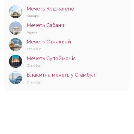
Мечеть Коджатепе
Анкара
Мечеть Сабанчі
Адана
Мечеть Ортакьой
Стамбул
Мечеть Сулейманіє
Стамбул
Блакитна мечеть у Стамбулі
Стамбул