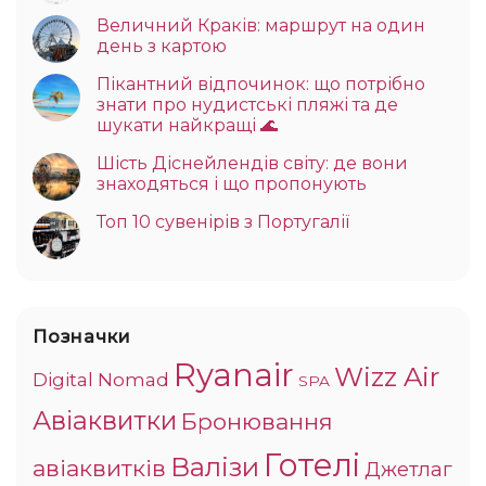
Величний Краків: маршрут на один
день з картою
Пікантний відпочинок: що потрібно
знати про нудистські пляжі та де
шукати найкращі 🌊
Шість Діснейлендів світу: де вони
знаходяться і що пропонують
Топ 10 сувенірів з Португалії
Позначки
Ryanair
Wizz Air
Digital Nomad
SPA
Авіаквитки
Бронювання
Готелі
Валізи
авіаквитків
Джетлаг