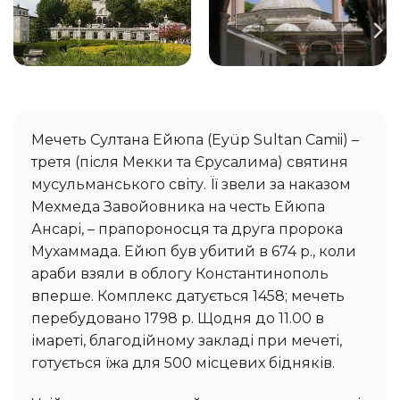
Мечеть Султана Ейюпа (Eyüp Sultan Camii) –
третя (після Мекки та Єрусалима) святиня
мусульманського світу. Її звели за наказом
Мехмеда Завойовника на честь Ейюпа
Ансарі, – прапороносця та друга пророка
Мухаммада. Ейюп був убитий в 674 р., коли
араби взяли в облогу Константинополь
вперше. Комплекс датується 1458; мечеть
перебудовано 1798 р. Щодня до 11.00 в
імареті, благодійному закладі при мечеті,
готується їжа для 500 місцевих бідняків.