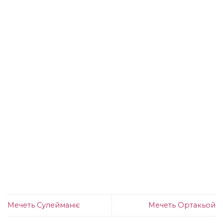
Мечеть Сулейманіє
Мечеть Ортакьой