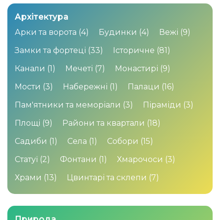
Архітектура
Арки та ворота
(4)
Будинки
(4)
Вежі
(9)
Замки та фортеці
(33)
Історичне
(81)
Канали
(1)
Мечеті
(7)
Монастирі
(9)
Мости
(3)
Набережні
(1)
Палаци
(16)
Пам'ятники та меморіали
(3)
Піраміди
(3)
Площі
(9)
Райони та квартали
(18)
Садиби
(1)
Села
(1)
Собори
(15)
Статуї
(2)
Фонтани
(1)
Хмарочоси
(3)
Храми
(13)
Цвинтарі та склепи
(7)
Природа