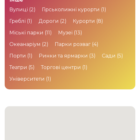
Вулиці
(2)
Гірськолижні курорти
(1)
Греблі
(1)
Дороги
(2)
Курорти
(8)
Міські парки
(11)
Музеї
(13)
Океанаріум
(2)
Парки розваг
(4)
Порти
(1)
Ринки та ярмарки
(3)
Сади
(5)
Театри
(5)
Торгові центри
(1)
Університети
(1)