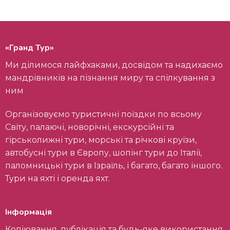
«Гранд Тур»
Ми ділимося лайфхаками, досвідом та надихаємо
мандрівників на пізнання миру та спілкування з
ним
Організовуємо туристичні поїздки по всьому
Світу, палаючі, новорічні, екскурсійні та
гірськолижні тури, морські та річкові круїзи,
автобусні тури в Європу, шопінг тури до Італії,
паломницькі тури в Ізраїль, і багато, багато іншого.
Тури на яхті і оренда яхт.
Інформація
Копіювання, публікація та будь-яке використання,