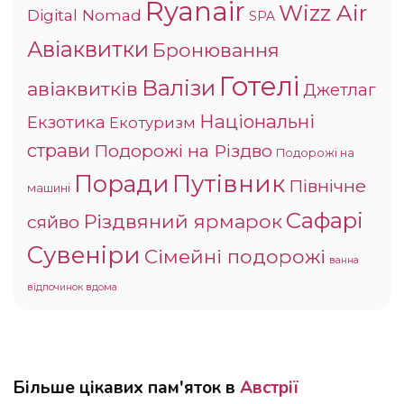
Ryanair
Wizz Air
Digital Nomad
SPA
Авіаквитки
Бронювання
Готелі
Валізи
авіаквитків
Джетлаг
Національні
Екзотика
Екотуризм
страви
Подорожі на Різдво
Подорожі на
Поради
Путівник
Північне
машині
Сафарі
Різдвяний ярмарок
сяйво
Сувеніри
Сімейні подорожі
ванна
відпочинок вдома
Більше цікавих пам'яток в
Австрії