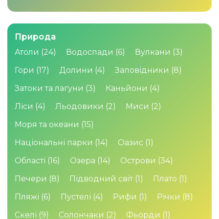
Природа
Атоли
(24)
Водоспади
(6)
Вулкани
(3)
Гори
(17)
Долини
(4)
Заповідники
(8)
Затоки та лагуни
(3)
Каньйони
(4)
Ліси
(4)
Льодовики
(2)
Миси
(2)
Моря та океани
(15)
Національні парки
(14)
Оазис
(1)
Області
(16)
Озера
(14)
Острови
(34)
Печери
(8)
Підводний світ
(1)
Плато
(1)
Пляжі
(6)
Пустелі
(4)
Рифи
(1)
Річки
(8)
Скелі
(9)
Солончаки
(2)
Фьорди
(1)