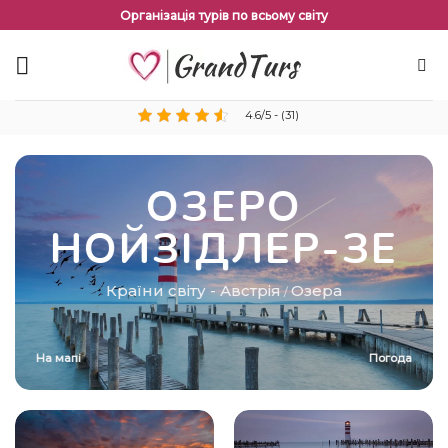
Перейти
Організація турів по всьому світу
до
змісту
4.6/5 - (31)
ОЗЕРО
НОЙЗІДЛЕР-ЗЕ
Країни світу
-
Австрія
Озера
/
На мапі
Погода