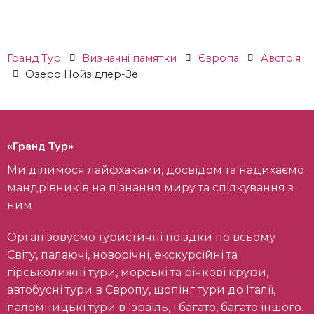
Гранд Тур
Визначні памятки
Європа
Австрія
Озеро Нойзідлер-Зе
«Гранд Тур»
Ми ділимося лайфхаками, досвідом та надихаємо
мандрівників на пізнання миру та спілкування з
ним
Організовуємо туристичні поїздки по всьому
Світу, палаючі, новорічні, екскурсійні та
гірськолижні тури, морські та річкові круїзи,
автобусні тури в Європу, шопінг тури до Італії,
паломницькі тури в Ізраїль, і багато, багато іншого.