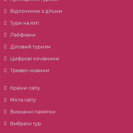
Відпочинок з дітьми
Тури на яхті
Лайфхаки
Діловий туризм
Цифрові кочівники
Тревел-новини
Країни світу
Міста світу
Визначні памятки
Вибрати тур