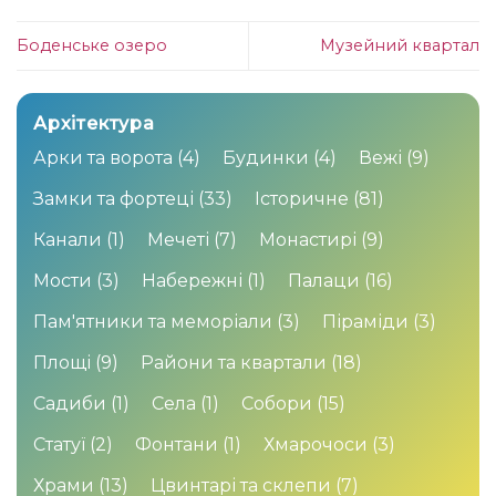
Боденське озеро
Музейний квартал
Архітектура
Арки та ворота
(4)
Будинки
(4)
Вежі
(9)
Замки та фортеці
(33)
Історичне
(81)
Канали
(1)
Мечеті
(7)
Монастирі
(9)
Мости
(3)
Набережні
(1)
Палаци
(16)
Пам'ятники та меморіали
(3)
Піраміди
(3)
Площі
(9)
Райони та квартали
(18)
Садиби
(1)
Села
(1)
Собори
(15)
Статуї
(2)
Фонтани
(1)
Хмарочоси
(3)
Храми
(13)
Цвинтарі та склепи
(7)