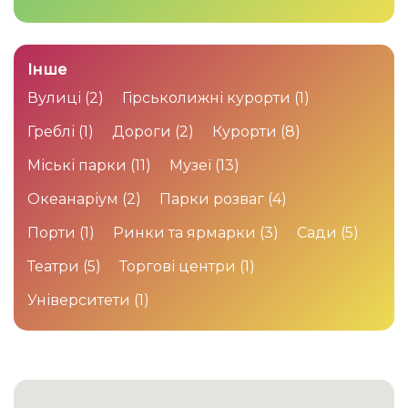
Інше
Вулиці
(2)
Гірськолижні курорти
(1)
Греблі
(1)
Дороги
(2)
Курорти
(8)
Міські парки
(11)
Музеї
(13)
Океанаріум
(2)
Парки розваг
(4)
Порти
(1)
Ринки та ярмарки
(3)
Сади
(5)
Театри
(5)
Торгові центри
(1)
Університети
(1)