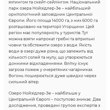
яхтингом та скейт-сейлінгом. Національний
парк озера Нойзідлер-Зе – найбільший
орнітологічний заповідник Центральної
Європи. Його площа 14000 га, з них 6000 га
розташовано на території Угорщини. Цей
регіон має популярність у туристів. Тут
можна взяти напрокат гребні та вітрильні
човни та обстежити озеро з води. Якість
води в озері дуже різна, що залежить від
кількості солей та мулу, що утворюються
донними відкладеннями. Влітку існує
загроза пожеж у очеретяних чагарниках.
Вогонь поширюється дуже швидко через
сильний вітер.
Озеро Нойзідлер-Зе – найбільше у
Центральній Європі – поступово зникає. Два
дослідження, проведені групою експертів з