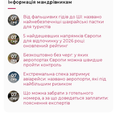
Інформація мандрівникам
Від фальшивих гідів до ШІ: названо
07
найнебезпечніші шахрайські пастки
Сер
для туристів
5 найдешевших напрямків Європи
07
для відпочинку у 2026 році:
Сер
оновлений рейтинг
Безкоштовно без черг: у яких
07
аеропортах Європи можна швидше
Сер
пройти контроль
Екстремальна спека затримує
07
авіарейси: названо аеропорти, які під
Сер
найбільшим ризиком
Що можна забрати з готельного
07
номера, а за що доведеться заплатити:
Сер
пояснення експертів