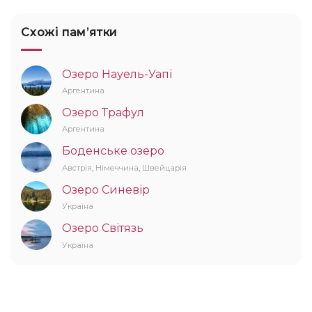
Схожі памʼятки
Озеро Науель-Уапі
Аргентина
Озеро Трафул
Аргентина
Боденське озеро
Австрія
,
Німеччина
,
Швейцарія
Озеро Синевір
Україна
Озеро Світязь
Україна