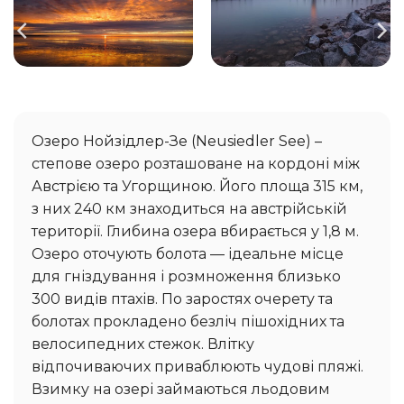
Озеро Нойзідлер-Зе (Neusiedler See) –
степове озеро розташоване на кордоні між
Австрією та Угорщиною. Його площа 315 км,
з них 240 км знаходиться на австрійській
території. Глибина озера вбирається у 1,8 м.
Озеро оточують болота — ідеальне місце
для гніздування і розмноження близько
300 видів птахів. По заростях очерету та
болотах прокладено безліч пішохідних та
велосипедних стежок. Влітку
відпочиваючих приваблюють чудові пляжі.
Взимку на озері займаються льодовим