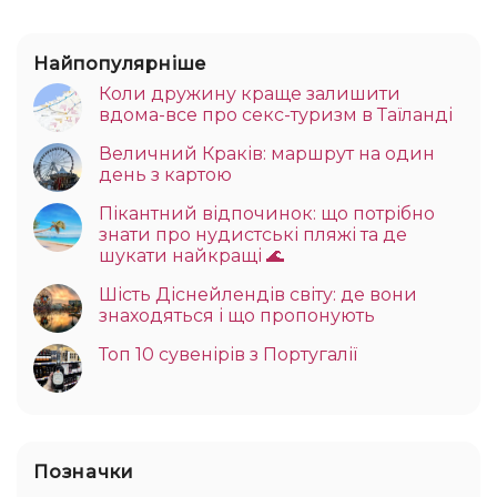
Найпопулярніше
Коли дружину краще залишити
вдома-все про секс-туризм в Таїланді
Величний Краків: маршрут на один
день з картою
Пікантний відпочинок: що потрібно
знати про нудистські пляжі та де
шукати найкращі 🌊
Шість Діснейлендів світу: де вони
знаходяться і що пропонують
Топ 10 сувенірів з Португалії
Позначки