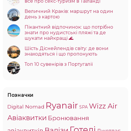
все про секс-туризм в Таїланді
Величний Краків: маршрут на один
день з картою
Пікантний відпочинок: що потрібно
знати про нудистські пляжі та де
шукати найкращі 🌊
Шість Діснейлендів світу: де вони
знаходяться і що пропонують
Топ 10 сувенірів з Португалії
Позначки
Ryanair
Wizz Air
Digital Nomad
SPA
Авіаквитки
Бронювання
Готелі
Валізи
авіаквитків
Джетлаг