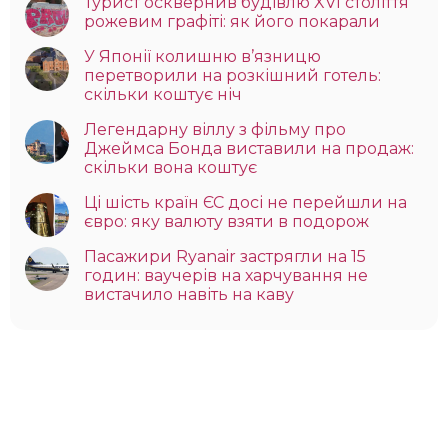
Турист осквернив будівлю XVI століття
рожевим графіті: як його покарали
У Японії колишню в’язницю
перетворили на розкішний готель:
скільки коштує ніч
Легендарну віллу з фільму про
Джеймса Бонда виставили на продаж:
скільки вона коштує
Ці шість країн ЄС досі не перейшли на
євро: яку валюту взяти в подорож
Пасажири Ryanair застрягли на 15
годин: ваучерів на харчування не
вистачило навіть на каву