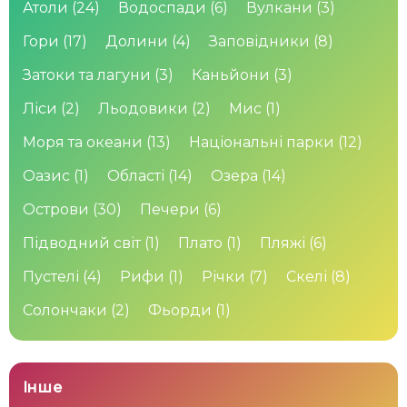
Атоли
(24)
Водоспади
(6)
Вулкани
(3)
Гори
(17)
Долини
(4)
Заповідники
(8)
Затоки та лагуни
(3)
Каньйони
(3)
Ліси
(2)
Льодовики
(2)
Мис
(1)
Моря та океани
(13)
Національні парки
(12)
Оазис
(1)
Області
(14)
Озера
(14)
Острови
(30)
Печери
(6)
Підводний світ
(1)
Плато
(1)
Пляжі
(6)
Пустелі
(4)
Рифи
(1)
Річки
(7)
Скелі
(8)
Солончаки
(2)
Фьорди
(1)
Інше