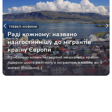
ТРЕВЕЛ-НОВИНИ
Раді кожному: названо
найгостиннішу до мігрантів
країну Європи
Приблизно кожен четвертий мешканець країни-
лідерки цього рейтингу є мігрантом, а майже всі її
жителі (близько[...]