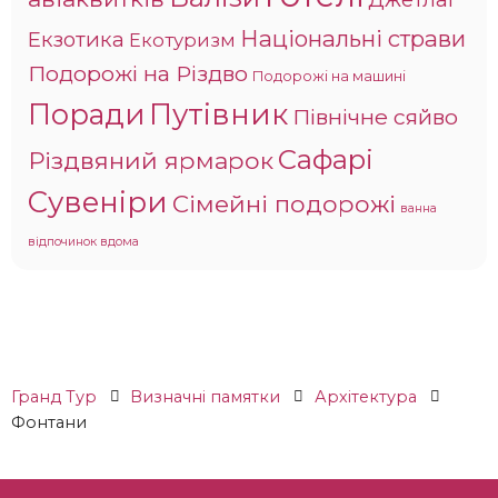
Національні страви
Екзотика
Екотуризм
Подорожі на Різдво
Подорожі на машині
Поради
Путівник
Північне сяйво
Сафарі
Різдвяний ярмарок
Сувеніри
Сімейні подорожі
ванна
відпочинок вдома
Гранд Тур
Визначні памятки
Архітектура
Фонтани