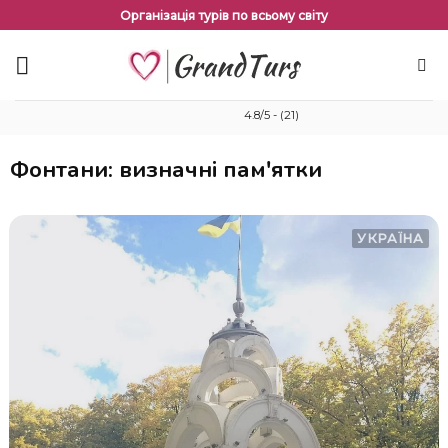
Перейти
Організація турів по всьому світу
до
змісту
4.8/5 - (21)
Фонтани: визначні пам'ятки
УКРАЇНА