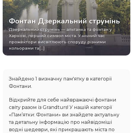
Фонтан Дзеркальний струмінь
Дзеркальний струмінь — альтанка та фонтан у
Харкові, перший символ міста. У нічний час
прожектори висвітлюють споруду різними
кольорами та[...]
Знайдено 1 визначну пам'ятку в категорії
Фонтани.
Відкрийте для себе найвражаючі фонтани
світу разом із Grandturs! У нашій категорії
«Пам’ятки: Фонтани» ви знайдете актуальну
та детальну інформацію про найвідоміші
водні шедеври, які прикрашають міста по