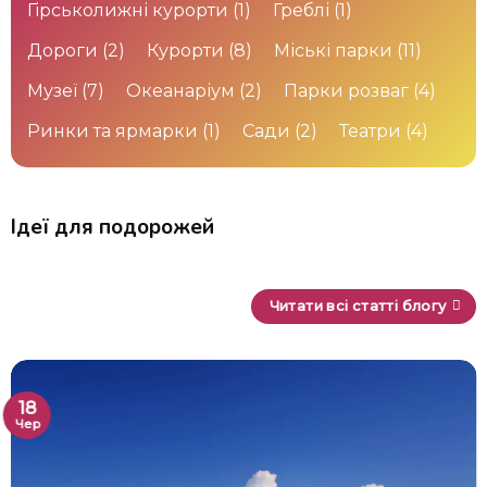
Гірськолижні курорти
(1)
Греблі
(1)
Дороги
(2)
Курорти
(8)
Міські парки
(11)
Музеї
(7)
Океанаріум
(2)
Парки розваг
(4)
Ринки та ярмарки
(1)
Сади
(2)
Театри
(4)
Ідеї для подорожей
Читати всі статті блогу
18
Чер