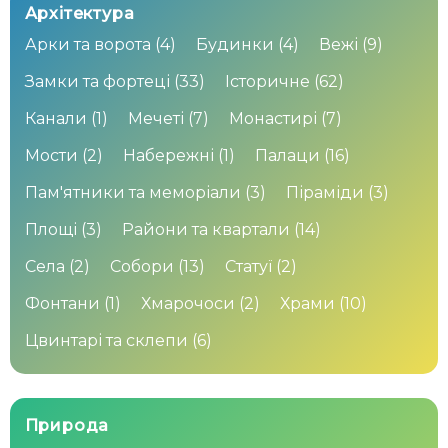
Архітектура
Арки та ворота
(4)
Будинки
(4)
Вежі
(9)
Замки та фортеці
(33)
Історичне
(62)
Канали
(1)
Мечеті
(7)
Монастирі
(7)
Мости
(2)
Набережні
(1)
Палаци
(16)
Пам'ятники та меморіали
(3)
Піраміди
(3)
Площі
(3)
Райони та квартали
(14)
Села
(2)
Собори
(13)
Статуї
(2)
Фонтани
(1)
Хмарочоси
(2)
Храми
(10)
Цвинтарі та склепи
(6)
Природа