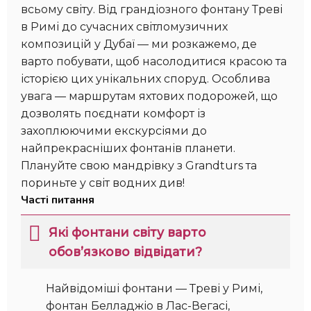
всьому світу. Від грандіозного фонтану Треві
в Римі до сучасних світломузичних
композицій у Дубаї — ми розкажемо, де
варто побувати, щоб насолодитися красою та
історією цих унікальних споруд. Особлива
увага — маршрутам яхтових подорожей, що
дозволять поєднати комфорт із
захоплюючими екскурсіями до
найпрекрасніших фонтанів планети.
Плануйте свою мандрівку з Grandturs та
пориньте у світ водних див!
Часті питання
Які фонтани світу варто
обов’язково відвідати?
Найвідоміші фонтани — Треві у Римі,
фонтан Белладжіо в Лас-Вегасі,