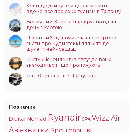
Коли дружину краще залишити
вдома-все про секс-туризм в Таїланді
Величний Краків: маршрут на один
день з картою
Пікантний відпочинок: що потрібно
знати про нудистські пляжі та де
шукати найкращі 🌊
Шість Діснейлендів світу: де вони
знаходяться і що пропонують
Топ 10 сувенірів з Португалії
Позначки
Ryanair
Wizz Air
Digital Nomad
SPA
Авіаквитки
Бронювання