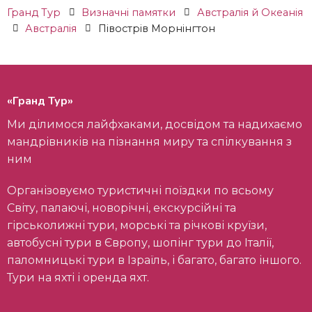
Гранд Тур
Визначні памятки
Австралія й Океанія
Австралія
Півострів Морнінгтон
«Гранд Тур»
Ми ділимося лайфхаками, досвідом та надихаємо
мандрівників на пізнання миру та спілкування з
ним
Організовуємо туристичні поїздки по всьому
Світу, палаючі, новорічні, екскурсійні та
гірськолижні тури, морські та річкові круїзи,
автобусні тури в Європу, шопінг тури до Італії,
паломницькі тури в Ізраїль, і багато, багато іншого.
Тури на яхті і оренда яхт.