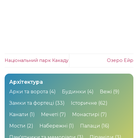
Національний парк Какаду
Озеро Ейр
Архітектура
Арки та ворота
(4)
Будинки
(4)
Вежі
(9)
Замки та фортеці
(33)
Історичне
(62)
Канали
(1)
Мечеті
(7)
Монастирі
(7)
Мости
(2)
Набережні
(1)
Палаци
(16)
Пам'ятники та меморіали
(3)
Піраміди
(3)