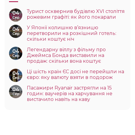
Турист осквернив будівлю XVI століття
04
рожевим графіті: як його покарали
Сер
У Японії колишню в’язницю
04
перетворили на розкішний готель:
Сер
скільки коштує ніч
Легендарну віллу з фільму про
04
Джеймса Бонда виставили на
Сер
продаж: скільки вона коштує
Ці шість країн ЄС досі не перейшли на
04
євро: яку валюту взяти в подорож
Сер
Пасажири Ryanair застрягли на 15
04
годин: ваучерів на харчування не
Сер
вистачило навіть на каву