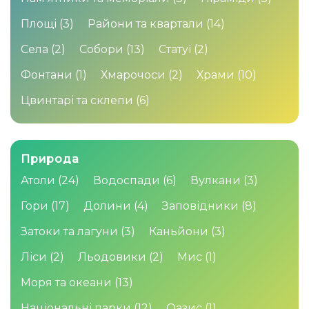
Площі
(3)
Райони та квартали
(14)
Села
(2)
Собори
(13)
Статуї
(2)
Фонтани
(1)
Хмарочоси
(2)
Храми
(10)
Цвинтарі та склепи
(6)
Природа
Атоли
(24)
Водоспади
(6)
Вулкани
(3)
Гори
(17)
Долини
(4)
Заповідники
(8)
Затоки та лагуни
(3)
Каньйони
(3)
Ліси
(2)
Льодовики
(2)
Мис
(1)
Моря та океани
(13)
Національні парки
(12)
Оазис
(1)