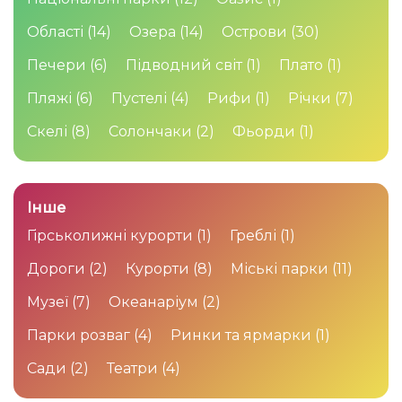
Області
(14)
Озера
(14)
Острови
(30)
Печери
(6)
Підводний світ
(1)
Плато
(1)
Пляжі
(6)
Пустелі
(4)
Рифи
(1)
Річки
(7)
Скелі
(8)
Солончаки
(2)
Фьорди
(1)
Інше
Гірськолижні курорти
(1)
Греблі
(1)
Дороги
(2)
Курорти
(8)
Міські парки
(11)
Музеї
(7)
Океанаріум
(2)
Парки розваг
(4)
Ринки та ярмарки
(1)
Сади
(2)
Театри
(4)