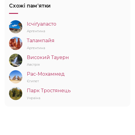
Схожі памʼятки
Ісчіґуаласто
Аргентина
Талампайя
Аргентина
Високий Тауерн
Австрія
Рас-Мохаммед
Єгипет
Парк Тростянець
Україна