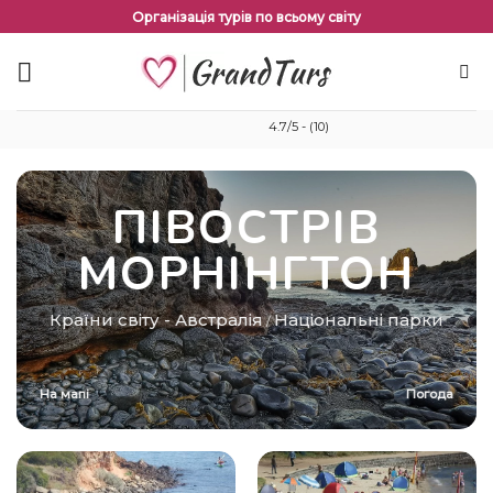
Перейти
Організація турів по всьому світу
до
змісту
4.7/5 - (10)
ПІВОСТРІВ
МОРНІНГТОН
Країни світу
-
Австралія
Національні парки
/
На мапі
Погода