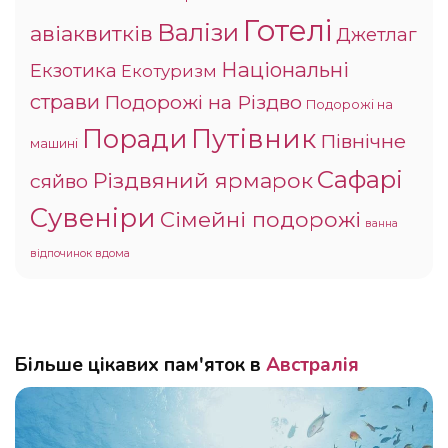
Готелі
Валізи
авіаквитків
Джетлаг
Національні
Екзотика
Екотуризм
страви
Подорожі на Різдво
Подорожі на
Поради
Путівник
Північне
машині
Сафарі
Різдвяний ярмарок
сяйво
Сувеніри
Сімейні подорожі
ванна
відпочинок вдома
Більше цікавих пам'яток в
Австралія