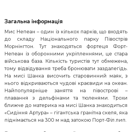
Загальна інформація
Мис Непеан – один із кількох парків, що входять
до складу Національного парку Півострів
Морнінгтон. Тут знаходяться фортеця Форт-
Непеан із оборонними укріпленнями, це стара
військова база. Кількість туристів тут обмежена,
тому відвідування треба бронювати заздалегідь.
На мисі Шанка височить старовинний маяк, з
нього відкриваються чудові краєвиди на океан.
Найпопулярніше заняття на півострові –
плавання з дельфінами та тюленями. Трохи
ближче до материка на мисі Шанка знаходиться
«Сидіння Артура» – гігантська гранітна скеля, яка
піднімається на 300 м над затокою Порт-Філ лип.