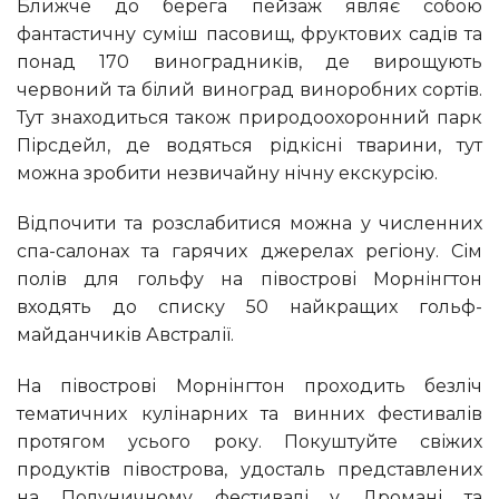
Ближче до берега пейзаж являє собою
фантастичну суміш пасовищ, фруктових садів та
понад 170 виноградників, де вирощують
червоний та білий виноград виноробних сортів.
Тут знаходиться також природоохоронний парк
Пірсдейл, де водяться рідкісні тварини, тут
можна зробити незвичайну нічну екскурсію.
Відпочити та розслабитися можна у численних
спа-салонах та гарячих джерелах регіону. Сім
полів для гольфу на півострові Морнінгтон
входять до списку 50 найкращих гольф-
майданчиків Австралії.
На півострові Морнінгтон проходить безліч
тематичних кулінарних та винних фестивалів
протягом усього року. Покуштуйте свіжих
продуктів півострова, удосталь представлених
на Полуничному фестивалі у Дромані та