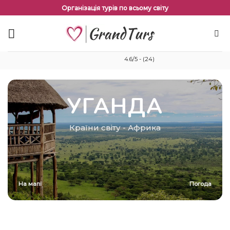
Перейти
Організація турів по всьому світу
до
змісту
4.6/5 - (24)
УГАНДА
Країни світу
-
Африка
На мапі
Погода