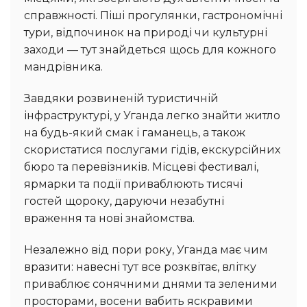
справжності. Піші прогулянки, гастрономічні
тури, відпочинок на природі чи культурні
заходи — тут знайдеться щось для кожного
мандрівника.
Завдяки розвиненій туристичній
інфраструктурі, у Уганда легко знайти житло
на будь-який смак і гаманець, а також
скористатися послугами гідів, екскурсійних
бюро та перевізників. Місцеві фестивалі,
ярмарки та події приваблюють тисячі
гостей щороку, даруючи незабутні
враження та нові знайомства.
Незалежно від пори року, Уганда має чим
вразити: навесні тут все розквітає, влітку
приваблює сонячними днями та зеленими
просторами, восени вабить яскравими