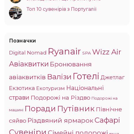
Топ 10 сувенірів з Португалії
Позначки
Ryanair
Wizz Air
Digital Nomad
SPA
Авіаквитки
Бронювання
Готелі
Валізи
авіаквитків
Джетлаг
Національні
Екзотика
Екотуризм
страви
Подорожі на Різдво
Подорожі на
Поради
Путівник
Північне
машині
Сафарі
Різдвяний ярмарок
сяйво
Сувеніри
Сімейні подорожі
ванна