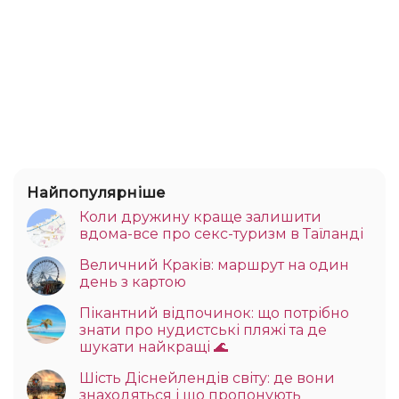
Найпопулярніше
Коли дружину краще залишити
вдома-все про секс-туризм в Таїланді
Величний Краків: маршрут на один
день з картою
Пікантний відпочинок: що потрібно
знати про нудистські пляжі та де
шукати найкращі 🌊
Шість Діснейлендів світу: де вони
знаходяться і що пропонують