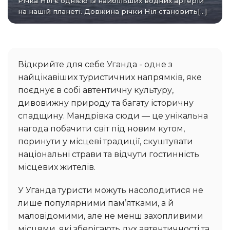
Річка Ніл є однією із найбільших водних артерій
на нашій планеті. Довжина річки Ніл становить[...]
Відкрийте для себе Уганда - одне з
найцікавіших туристичних напрямків, яке
поєднує в собі автентичну культуру,
дивовижну природу та багату історичну
спадщину. Мандрівка сюди — це унікальна
нагода побачити світ під новим кутом,
поринути у місцеві традиції, скуштувати
національні страви та відчути гостинність
місцевих жителів.
У Уганда туристи можуть насолодитися не
лише популярними пам’ятками, а й
маловідомими, але не менш захопливими
місцями, які зберігають дух автентичності та