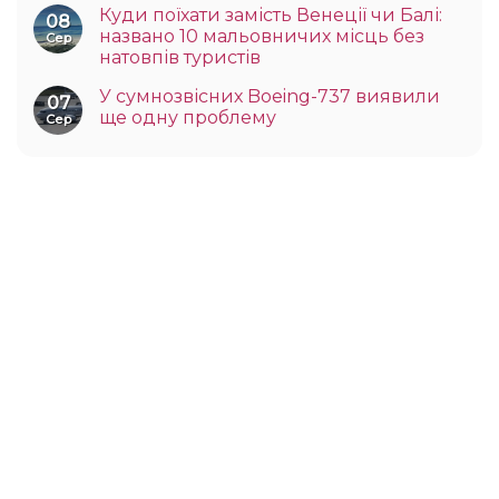
Куди поїхати замість Венеції чи Балі:
08
названо 10 мальовничих місць без
Сер
натовпів туристів
У сумнозвісних Boeing-737 виявили
07
ще одну проблему
Сер