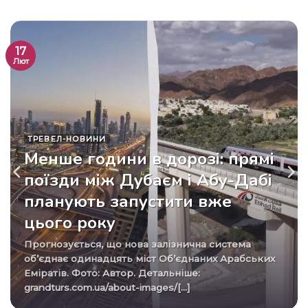
17
Лют
ТРЕВЕЛ-НОВИНИ
Менше години в дорозі: прямі
поїзди між Дубаєм і Абу-Дабі
планують запустити вже
цього року
Прогнозується, що нова залізнична система
об’єднає одинадцять міст Об’єднаних Арабських
Еміратів. Фото: Автор. Детальніше:
grandturs.com.ua/about-images/[...]