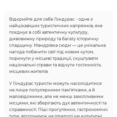
Відкрийте для себе Гондурас - одне з
найцікавіших туристичних напрямків, яке
поєднує в собі автентичну культуру,
дивовижну природу та багату історичну
спадщину. Мандрівка сюди — це унікальна
нагода побачити світ під новим кутом,
поринути у місцеві традиції, скуштувати
національні страви та відчути гостинність
місцевих жителів.
У Гондурас туристи можуть насолодитися
не лише популярними пам’ятками, а й
маловідомими, але не менш захопливими
місцями, які зберігають дух автентичності та
справжності. Піші прогулянки, гастрономічні
тури, відпочинок на природі чи культурні