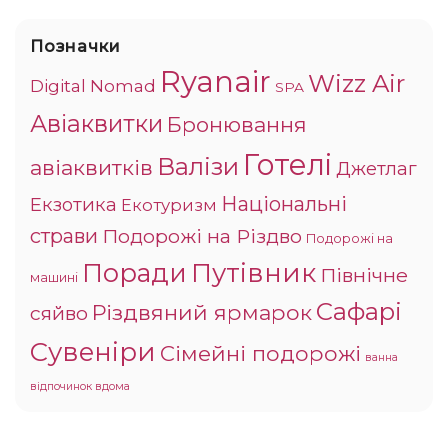
Позначки
Ryanair
Wizz Air
Digital Nomad
SPA
Авіаквитки
Бронювання
Готелі
Валізи
авіаквитків
Джетлаг
Національні
Екзотика
Екотуризм
страви
Подорожі на Різдво
Подорожі на
Поради
Путівник
Північне
машині
Сафарі
Різдвяний ярмарок
сяйво
Сувеніри
Сімейні подорожі
ванна
відпочинок вдома