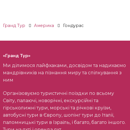
Гранд Тур
Америка
Гондурас
«Гранд Тур»
Ми ділимося лайфхаками, досвідом та надихаємо
мандрівників на пізнання миру та спілкування з
ним
Організовуємо туристичні поїздки по всьому
Світу, палаючі, новорічні, екскурсійні та
гірськолижні тури, морські та річкові круїзи,
автобусні тури в Європу, шопінг тури до Італії,
паломницькі тури в Ізраїль, і багато, багато іншого.
Тури на яхті і оренда яхт.