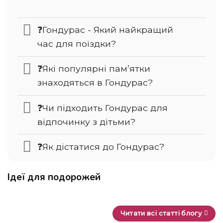
❓Гондурас - Який найкращий
час для поїздки?
❓Які популярні пам’ятки
знаходяться в Гондурас?
❓Чи підходить Гондурас для
відпочинку з дітьми?
❓Як дістатися до Гондурас?
Ідеї для подорожей
Читати всі статті блогу