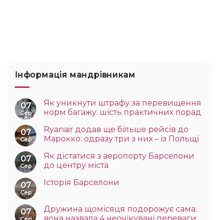
Інформація мандрівникам
Як уникнути штрафу за перевищення
07
норм багажу: шість практичних порад
Сер
Ryanair додав ще більше рейсів до
07
Марокко: одразу три з них – із Польщі
Сер
Як дістатися з аеропорту Барселони
07
до центру міста
Сер
Історія Барселони
07
Сер
Дружина щомісяця подорожує сама:
07
вона назвала 4 неочікувані переваги
Сер