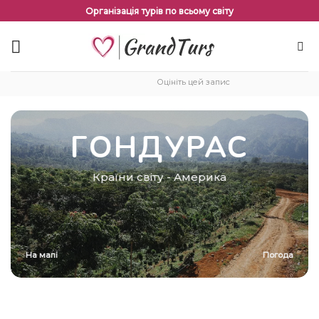
Перейти
Організація турів по всьому світу
до
змісту
Оцініть цей запис
ГОНДУРАС
Країни світу
-
Америка
На мапі
Погода