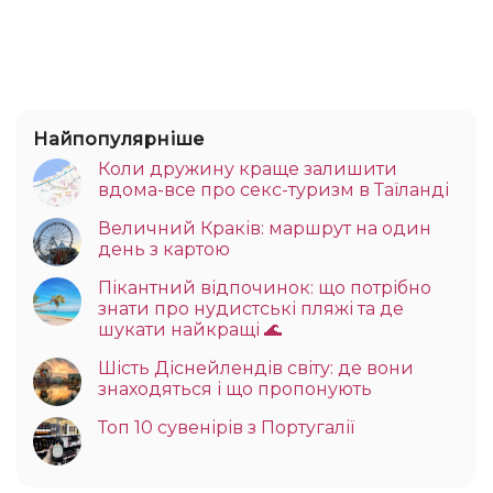
Найпопулярніше
Коли дружину краще залишити
вдома-все про секс-туризм в Таїланді
Величний Краків: маршрут на один
день з картою
Пікантний відпочинок: що потрібно
знати про нудистські пляжі та де
шукати найкращі 🌊
Шість Діснейлендів світу: де вони
знаходяться і що пропонують
Топ 10 сувенірів з Португалії