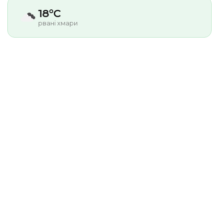
18°C
рвані хмари