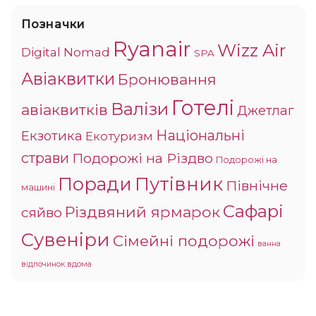
Позначки
Ryanair
Wizz Air
Digital Nomad
SPA
Авіаквитки
Бронювання
Готелі
Валізи
авіаквитків
Джетлаг
Національні
Екзотика
Екотуризм
страви
Подорожі на Різдво
Подорожі на
Поради
Путівник
Північне
машині
Сафарі
Різдвяний ярмарок
сяйво
Сувеніри
Сімейні подорожі
ванна
відпочинок вдома