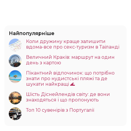
Найпопулярніше
Коли дружину краще залишити
вдома-все про секс-туризм в Таїланді
Величний Краків: маршрут на один
день з картою
Пікантний відпочинок: що потрібно
знати про нудистські пляжі та де
шукати найкращі 🌊
Шість Діснейлендів світу: де вони
знаходяться і що пропонують
Топ 10 сувенірів з Португалії