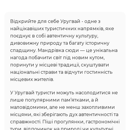
Відкрийте для себе Уругвай - одне з
найцікавіших туристичних напрямків, яке
поєднує в собі автентичну культуру,
дивовижну природу та багату історичну
спадщину. Мандрівка сюди — це унікальна
нагода побачити світ під новим кутом,
поринути у місцеві традиції, скуштувати
національні страви та відчути гостинність
місцевих жителів.
У Уругвай туристи можуть насолодитися не
лише популярними пам’ятками, а й
маловідомими, але не менш захопливими
місцями, які зберігають дух автентичності та
справжності. Піші прогулянки, гастрономічні
тури, відпочинок на природі чи культурні