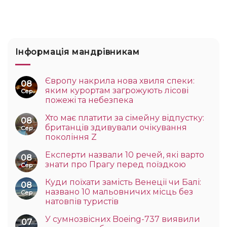
Інформація мандрівникам
Європу накрила нова хвиля спеки:
08
яким курортам загрожують лісові
Сер
пожежі та небезпека
Хто має платити за сімейну відпустку:
08
британців здивували очікування
Сер
покоління Z
Експерти назвали 10 речей, які варто
08
знати про Прагу перед поїздкою
Сер
Куди поїхати замість Венеції чи Балі:
08
названо 10 мальовничих місць без
Сер
натовпів туристів
У сумнозвісних Boeing-737 виявили
07