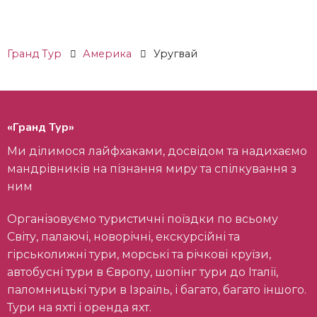
Гранд Тур
Америка
Уругвай
«Гранд Тур»
Ми ділимося лайфхаками, досвідом та надихаємо
мандрівників на пізнання миру та спілкування з
ним
Організовуємо туристичні поїздки по всьому
Світу, палаючі, новорічні, екскурсійні та
гірськолижні тури, морські та річкові круїзи,
автобусні тури в Європу, шопінг тури до Італії,
паломницькі тури в Ізраїль, і багато, багато іншого.
Тури на яхті і оренда яхт.