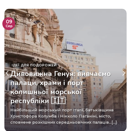
09
Сер
ІДЕЇ ​​ДЛЯ ПОДОРОЖЕЙ
Дивовижна Генуя: вивчаємо
палаци, храми і порт
колишньої морської
республіки 🇮🇹
Найбільший морський порт Італії, батьківщина
Христофора Колумба і Нікколо Паганіні, місто,
сповнене розкішних середньовічних палаців…[...]