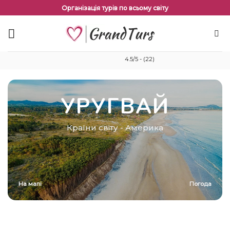
Перейти
Організація турів по всьому світу
до
змісту
4.5/5 - (22)
УРУГВАЙ
Країни світу
-
Америка
На мапі
Погода