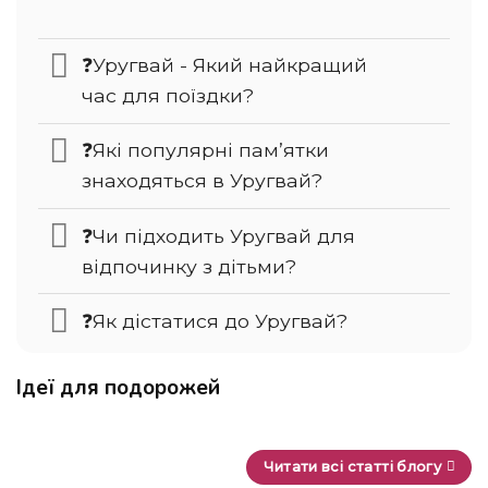
❓Уругвай - Який найкращий
час для поїздки?
❓Які популярні пам’ятки
знаходяться в Уругвай?
❓Чи підходить Уругвай для
відпочинку з дітьми?
❓Як дістатися до Уругвай?
Ідеї для подорожей
Читати всі статті блогу