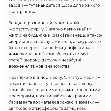
заходи — тут знайдеться щось для кожного
мандрівника.
Завдяки розвиненій туристичній
інфраструктурі, у Сінгапур легко знайти
житло на будь-який смак і гаманець, а також
скористатися послугами гідів, екскурсійних
бюро та перевізників. Місцеві фестивалі,
ярмарки та події приваблюють тисячі
гостей щороку, даруючи незабутні
враження та нові знайомства.
Незалежно від пори року, Сінгапур має чим
вразити: навесні тут все розквітає, влітку
приваблює сонячними днями та зеленими
просторами, восени вабить яскравими
барвами та ароматами врожаю, а взимку —
святковою атмосферою та затишком.