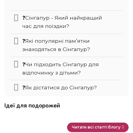
❓Сінгапур - Який найкращий
час для поїздки?
❓Які популярні пам’ятки
знаходяться в Сінгапур?
❓Чи підходить Сінгапур для
відпочинку з дітьми?
❓Як дістатися до Сінгапур?
Ідеї для подорожей
Читати всі статті блогу