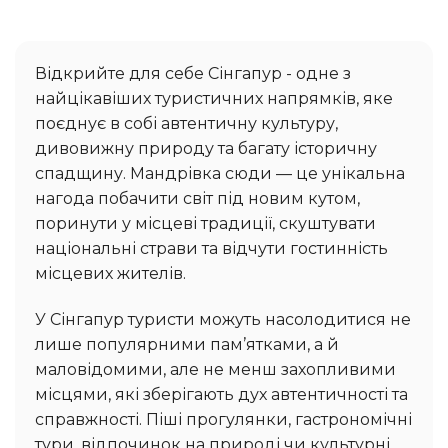
Відкрийте для себе Сінгапур - одне з
найцікавіших туристичних напрямків, яке
поєднує в собі автентичну культуру,
дивовижну природу та багату історичну
спадщину. Мандрівка сюди — це унікальна
нагода побачити світ під новим кутом,
поринути у місцеві традиції, скуштувати
національні страви та відчути гостинність
місцевих жителів.
У Сінгапур туристи можуть насолодитися не
лише популярними пам’ятками, а й
маловідомими, але не менш захопливими
місцями, які зберігають дух автентичності та
справжності. Піші прогулянки, гастрономічні
тури, відпочинок на природі чи культурні