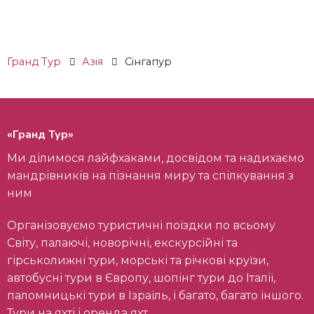
Гранд Тур
Азія
Сінгапур
«Гранд Тур»
Ми ділимося лайфхаками, досвідом та надихаємо
мандрівників на пізнання миру та спілкування з
ним
Організовуємо туристичні поїздки по всьому
Світу, палаючі, новорічні, екскурсійні та
гірськолижні тури, морські та річкові круїзи,
автобусні тури в Європу, шопінг тури до Італії,
паломницькі тури в Ізраїль, і багато, багато іншого.
Тури на яхті і оренда яхт.