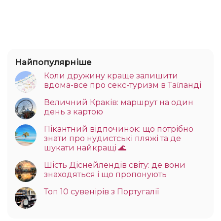
Найпопулярніше
Коли дружину краще залишити
вдома-все про секс-туризм в Таїланді
Величний Краків: маршрут на один
день з картою
Пікантний відпочинок: що потрібно
знати про нудистські пляжі та де
шукати найкращі 🌊
Шість Діснейлендів світу: де вони
знаходяться і що пропонують
Топ 10 сувенірів з Португалії