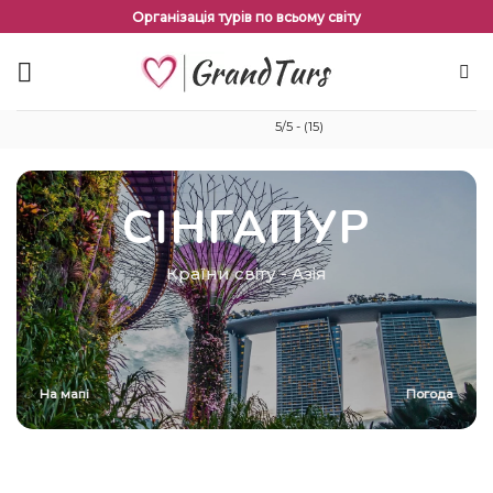
Перейти
Організація турів по всьому світу
до
змісту
5/5 - (15)
СІНГАПУР
Країни світу
-
Азія
На мапі
Погода