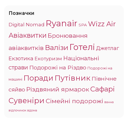
Позначки
Ryanair
Wizz Air
Digital Nomad
SPA
Авіаквитки
Бронювання
Готелі
Валізи
авіаквитків
Джетлаг
Національні
Екзотика
Екотуризм
страви
Подорожі на Різдво
Подорожі на
Поради
Путівник
Північне
машині
Сафарі
Різдвяний ярмарок
сяйво
Сувеніри
Сімейні подорожі
ванна
відпочинок вдома