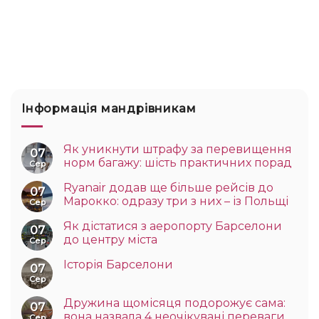
Інформація мандрівникам
Як уникнути штрафу за перевищення
07
норм багажу: шість практичних порад
Сер
Ryanair додав ще більше рейсів до
07
Марокко: одразу три з них – із Польщі
Сер
Як дістатися з аеропорту Барселони
07
до центру міста
Сер
Історія Барселони
07
Сер
Дружина щомісяця подорожує сама:
07
вона назвала 4 неочікувані переваги
Сер