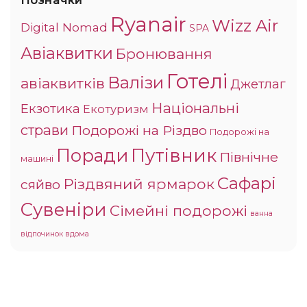
Позначки
Ryanair
Wizz Air
Digital Nomad
SPA
Авіаквитки
Бронювання
Готелі
Валізи
авіаквитків
Джетлаг
Національні
Екзотика
Екотуризм
страви
Подорожі на Різдво
Подорожі на
Поради
Путівник
Північне
машині
Сафарі
Різдвяний ярмарок
сяйво
Сувеніри
Сімейні подорожі
ванна
відпочинок вдома