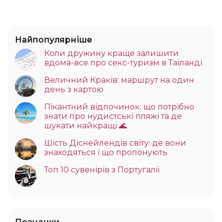
Найпопулярніше
Коли дружину краще залишити
вдома-все про секс-туризм в Таїланді
Величний Краків: маршрут на один
день з картою
Пікантний відпочинок: що потрібно
знати про нудистські пляжі та де
шукати найкращі 🌊
Шість Діснейлендів світу: де вони
знаходяться і що пропонують
Топ 10 сувенірів з Португалії