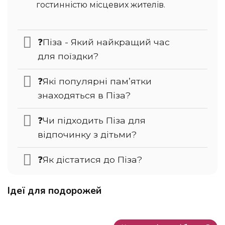
гостинністю місцевих жителів.
❓Піза - Який найкращий час
для поїздки?
❓Які популярні пам’ятки
знаходяться в Піза?
❓Чи підходить Піза для
відпочинку з дітьми?
❓Як дістатися до Піза?
Ідеї для подорожей