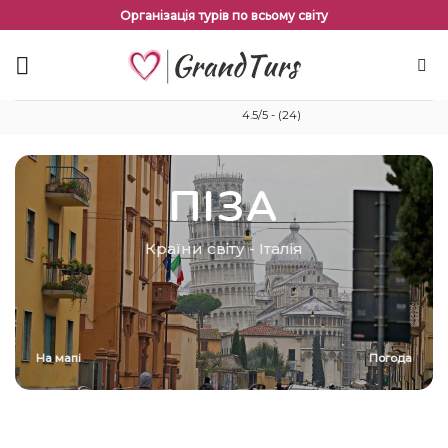
Перейти
Організація турів по всьому світу
до
змісту
4.5/5 - (24)
ПІЗА
Країни світу
-
Італія
На мапі
Погода