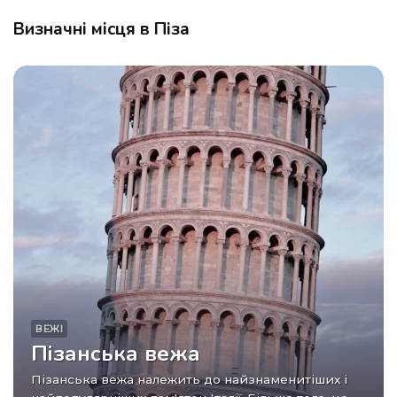
Визначні місця в Піза
ВЕЖІ
Пізанська вежа
Пізанська вежа належить до найзнаменитіших і