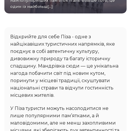
найпопулярніших пам'яток Італії. Більше того, це
один із найбільш[...]
Відкрийте для себе Піза - одне з
найцікавіших туристичних напрямків, яке
поєднує в собі автентичну культуру,
дивовижну природу та багату історичну
спадщину. Мандрівка сюди — це унікальна
нагода побачити світ під новим кутом,
поринути у місцеві традиції, скуштувати
національні страви та відчути гостинність
місцевих жителів.
У Піза туристи можуть насолодитися не
лише популярними пам’ятками, а й
маловідомими, але не менш захопливими
місцями, які зберігають дух автентичності та