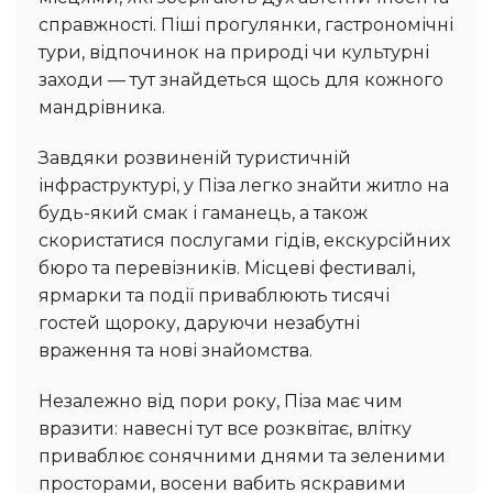
справжності. Піші прогулянки, гастрономічні
тури, відпочинок на природі чи культурні
заходи — тут знайдеться щось для кожного
мандрівника.
Завдяки розвиненій туристичній
інфраструктурі, у Піза легко знайти житло на
будь-який смак і гаманець, а також
скористатися послугами гідів, екскурсійних
бюро та перевізників. Місцеві фестивалі,
ярмарки та події приваблюють тисячі
гостей щороку, даруючи незабутні
враження та нові знайомства.
Незалежно від пори року, Піза має чим
вразити: навесні тут все розквітає, влітку
приваблює сонячними днями та зеленими
просторами, восени вабить яскравими