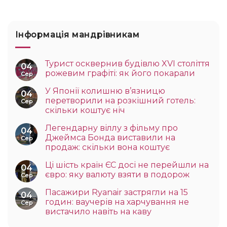
Інформація мандрівникам
Турист осквернив будівлю XVI століття
04
рожевим графіті: як його покарали
Сер
У Японії колишню в’язницю
04
перетворили на розкішний готель:
Сер
скільки коштує ніч
Легендарну віллу з фільму про
04
Джеймса Бонда виставили на
Сер
продаж: скільки вона коштує
Ці шість країн ЄС досі не перейшли на
04
євро: яку валюту взяти в подорож
Сер
Пасажири Ryanair застрягли на 15
04
годин: ваучерів на харчування не
Сер
вистачило навіть на каву