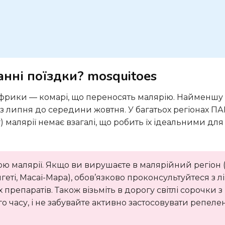
нні поїздки? mosquitoes
 з липня до середини жовтня. У багатьох регіонах П
 малярії немає взагалі, що робить їх ідеальними для
ю малярії. Якщо ви вирушаєте в малярійний регіон (
геті, Масаї-Мара), обов’язково проконсультуйтеся з л
репаратів. Також візьміть в дорогу світлі сорочки з
 часу, і не забувайте активно застосовувати репелен