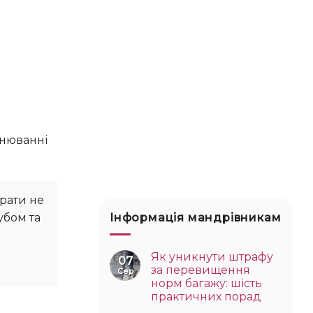
брати не
Інформація мандрівникам
убом та
Як уникнути штрафу
07
за перевищення
Сер
норм багажу: шість
практичних порад