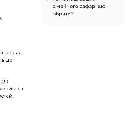
сімейного сафарі що
обрати?
ів до
івників з
остей.