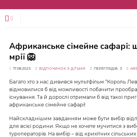
Перейти
до
змісту
Африканське сімейне сафарі: що потрібно знати, плануючи подорож
мрії 🦁
17.08.2025
ВІДПОЧИНОК З ДІТЬМИ
ПЕРЕГЛЯДІВ: 3
АФ
Багато хто з нас дивився мультфільм “Король Лев” і мріяв побачити його героїв наживо. І діти точно не
відмовилися б від можливості побачити прообра
існування. Та й дорослі отримали б від такої п
африканське сімейне сафарі!
Найскладнішим завданням може бути вибір відповідного сафарі-лоджа, який буде комфортним та безпечним
для всієї родини. Якщо не хочете мучитися з виб
туроператорів. На вибір – від крихітних сільськ