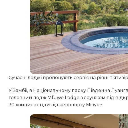
Сучасні лоджі пропонують сервіс на рівні п’ятизір
У Замбії, в Національному парку Південна Луанг
головний лодж Mfuwe Lodge з лаунжем під відкр
30 хвилинах їзди від аеропорту Мфуве.