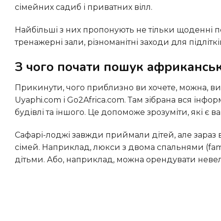
сімейних садиб і приватних вілл.
Найбільші з них пропонують не тільки щоденні поїздки на сафарі, а й послуги СПА-салонів для батьків,
тренажерні зали, різноманітні заходи для підлітків
З чого почати пошук африканськ
Прикинути, чого приблизно ви хочете, можна, вивчивши сайти спеціалізованих сафарі-операторів, наприклад,
Uyaphi.com і Go2Africa.com. Там зібрана вся інфор
будівлі та іншого. Це допоможе зрозуміти, які є вар
Сафарі-лоджі завжди приймали дітей, але зараз вони почали пропонувати значно більше зручностей для
сімей. Наприклад, люкси з двома спальнями (fami
дітьми. Або, наприклад, можна орендувати невел