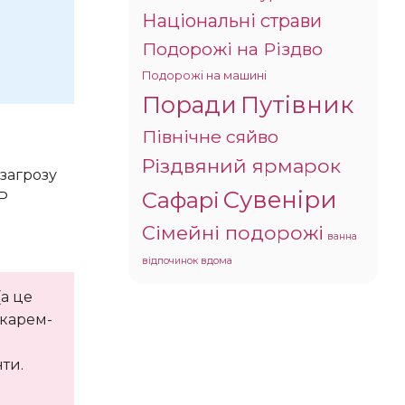
Національні страви
Подорожі на Різдво
Подорожі на машині
Поради
Путівник
Північне сяйво
Різдвяний ярмарок
Сувеніри
Сафарі
АР
Сімейні подорожі
ванна
відпочинок вдома
а це
ікарем-
ти.