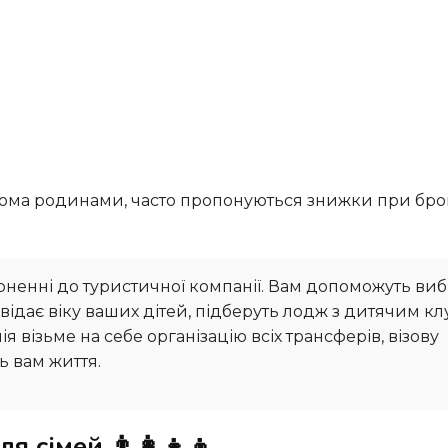
ерненні до туристичної компанії. Вам допоможуть ви
відає віку ваших дітей, підберуть лодж з дитячим кл
 візьме на себе організацію всіх трансферів, візову
ь вам життя.
сімей 👨‍👩‍👧‍👦