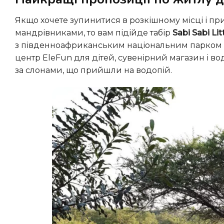
Якщо хочете зупинитися в розкішному місці і при цьому мати можливість знайомитися з іншими
мандрівниками, то вам підійде табір
Sabi Sabi Li
з південноафриканським національним парком Кр
центр EleFun для дітей, сувенірний магазин і во
за слонами, що прийшли на водопій.