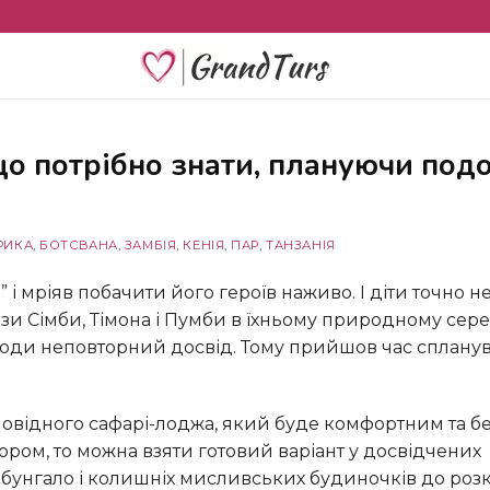
РИКА
,
БОТСВАНА
,
ЗАМБІЯ
,
КЕНІЯ
,
ПАР
,
ТАНЗАНІЯ
зи Сімби, Тімона і Пумби в їхньому природному сер
ригоди неповторний досвід. Тому прийшов час сплану
ором, то можна взяти готовий варіант у досвідчених
их бунгало і колишніх мисливських будиночків до роз