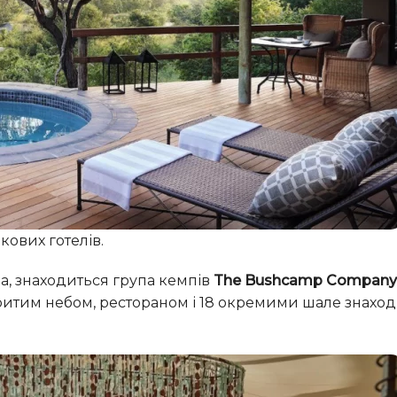
кових готелів.
ва, знаходиться група кемпів
The Bushcamp Company
итим небом, рестораном і 18 окремими шале знаход