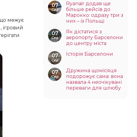
Ryanair додав ще
07
більше рейсів до
Сер
Марокко: одразу три з
 що межує
них – із Польщі
, ігровий
Як дістатися з
07
терігати
аеропорту Барселони
Сер
до центру міста
Історія Барселони
07
Сер
Дружина щомісяця
07
подорожує сама: вона
Сер
назвала 4 неочікувані
переваги для шлюбу