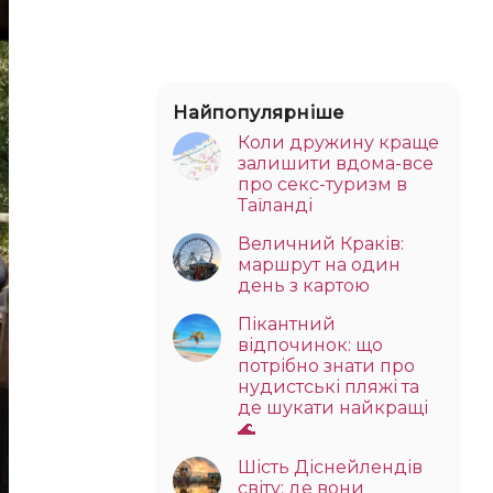
Найпопулярніше
Коли дружину краще
залишити вдома-все
про секс-туризм в
Таїланді
Величний Краків:
маршрут на один
день з картою
Пікантний
відпочинок: що
потрібно знати про
нудистські пляжі та
де шукати найкращі
🌊
Шість Діснейлендів
світу: де вони