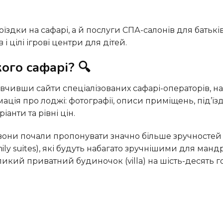
 і цілі ігрові центри для дітей.
ого сафарі? 🔍
мація про лоджі: фотографії, описи приміщень, під’їзд
іанти та рівні цін.
ly suites), які будуть набагато зручнішими для мандр
икий приватний будиночок (villa) на шість-десять г