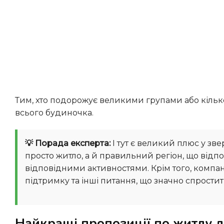
Тим, хто подорожує великими групами або кількома родинами, часто пропонуються знижки при бронюванні
всього будиночка.
💡 Порада експерта:
І тут є великий плюс у зв
просто житло, а й правильний регіон, що відпо
відповідними активностями. Крім того, компанія
підтримку та інші питання, що значно спростит
Найкращі пропозиції по житлу для 