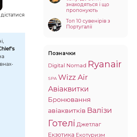
знаходяться і що
пропонують
 дістатися
Топ 10 сувенірів з
Португалії
і,
Chief’s
Позначки
на
Ryanair
внах-
Digital Nomad
Wizz Air
SPA
Авіаквитки
Бронювання
Валізи
авіаквитків
Готелі
Джетлаг
Екзотика
Екотуризм