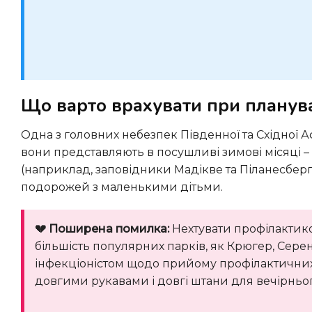
Що варто врахувати при планува
Одна з головних небезпек Південної та Східної Африки — комарі, що переносять малярію. Найменшу загрозу
вони представляють в посушливі зимові місяці –
(наприклад, заповідники Мадікве та Піланесберг)
подорожей з маленькими дітьми.
💔 Поширена помилка:
Нехтувати профілактико
більшість популярних парків, як Крюгер, Серен
інфекціоністом щодо прийому профілактичних п
довгими рукавами і довгі штани для вечірнього