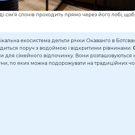
 сім’я слонів проходить прямо через його лобі, щоб
ікальна екосистема дельти річки Окаванго в Ботсван
ходиться поруч з водоймою і відкритими рівнинами.
ти для сімейного відпочинку. Вони розташовуються 
агуни, по яких можна подорожувати на традиційних чо