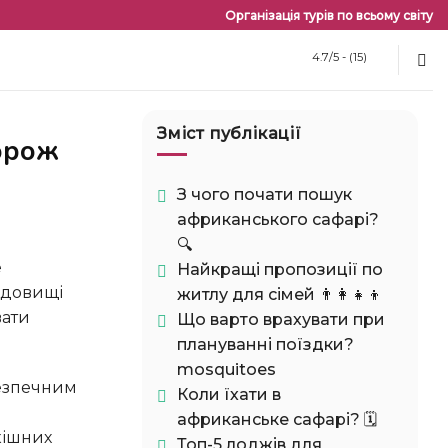
Організація турів по всьому світу
4.7/5 - (15)
Зміст публікації
З чого почати пошук
африканського сафарі?
🔍
Найкращі пропозиції по
едовищі
житлу для сімей 👨‍👩‍👧‍👦
вати
Що варто врахувати при
плануванні поїздки?
mosquitoes
Коли їхати в
африканське сафарі? 🗓️
кішних
Топ-5 лоджів для