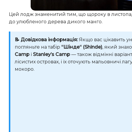
Цей лодж знаменитий тим, що щороку в листопаді
до улюбленого дерева дикого манго.
📝 Довідкова інформація:
Якщо вас цікавить ун
погляньте на табір
“Шінде“ (Shinde)
, який зна
Camp
і
Stanley’s Camp
— також відмінні варіан
лісистих островах, і їх оточують мальовничі л
мокоро.