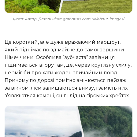
Фото: Автор. Детальніше: grandturs.com.ua/about-images/
Це короткий, але дуже вражаючий маршрут,
який піднімає поїзд майже до самої вершини
Німеччини. Особлива “зубчаста” залізниця
піднімається вгору там, де, через крутизну схилу,
не зміг би проїхати жоден звичайний поїзд.
Причому по дорозі помітно змінюється пейзаж
за вікном: ліси залишаються внизу, і замість них
з’являються камені, сніг і лід на гірських хребтах.