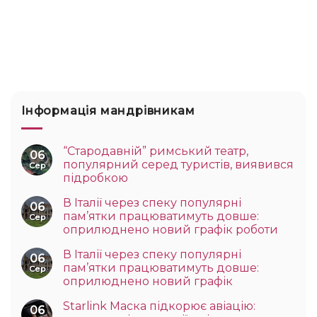
Інформація мандрівникам
“Стародавній” римський театр,
06
популярний серед туристів, виявився
Сер
підробкою
В Італії через спеку популярні
06
пам’ятки працюватимуть довше:
Сер
оприлюднено новий графік роботи
В Італії через спеку популярні
06
пам’ятки працюватимуть довше:
Сер
оприлюднено новий графік
Starlink Маска підкорює авіацію:
06