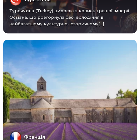
Туреччина (Turkey) виросла з колись грізної імперії
Османа, що розгорнула свої володіння в
найбагатшому культурно-історичному[...]
Франція