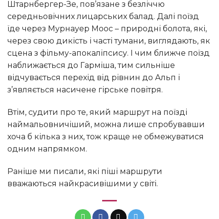
Штарнбергер-Зе, пов’язане з безліччю
середньовічних лицарських балад. Далі поїзд
їде через Мурнауер Моос – природні болота, які,
через свою дикість і часті тумани, виглядають, як
сцена з фільму-апокаліпсису. І чим ближче поїзд
наближається до Гарміша, тим сильніше
відчувається перехід від рівнин до Альп і
з’являється насичене гірське повітря.
Втім, судити про те, який маршрут на поїзді
наймальовничіший, можна лише спробувавши
хоча б кілька з них, тож краще не обмежуватися
одним напрямком.
Раніше ми писали, які піші маршрути
вважаються найкрасивішими у світі.