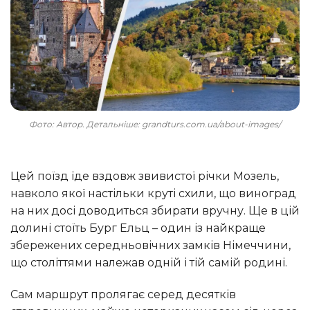
Фото: Автор. Детальніше: grandturs.com.ua/about-images/
Цей поїзд їде вздовж звивистої річки Мозель,
навколо якої настільки круті схили, що виноград
на них досі доводиться збирати вручну. Ще в цій
долині стоїть Бург Ельц – один із найкраще
збережених середньовічних замків Німеччини,
що століттями належав одній і тій самій родині.
Сам маршрут пролягає серед десятків