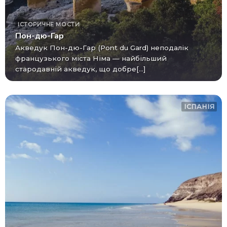
ІСТОРИЧНЕ
МОСТИ
Пон-дю-Гар
Акведук Пон-дю-Гар (Pont du Gard) неподалік
французького міста Німа — найбільший
стародавній акведук, що добре[...]
ІСПАНІЯ