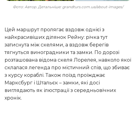
Фото: Автор. Детальніше: grandturs.com.ua/about-images/
Цей маршрут пролягає вздовж однієї з
найкрасивіших ділянок Рейну: річка тут
затиснута між скелями, а вздовж берегів
тягнуться виноградники та замки. По дорозі
розташована відома скеля Лорелея, навколо якої
склалася легенда про містичний спів, що збиває
з курсу кораблі. Також поїзд проїжджає
Марксбург і Штальєк – замки, які досі
виглядають як ілюстрації з середньовічних
хронік.