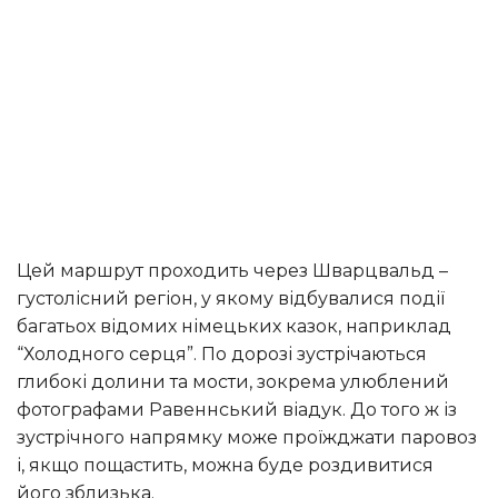
Цей маршрут проходить через Шварцвальд –
густолісний регіон, у якому відбувалися події
багатьох відомих німецьких казок, наприклад
“Холодного серця”. По дорозі зустрічаються
глибокі долини та мости, зокрема улюблений
фотографами Равеннський віадук. До того ж із
зустрічного напрямку може проїжджати паровоз
і, якщо пощастить, можна буде роздивитися
його зблизька.