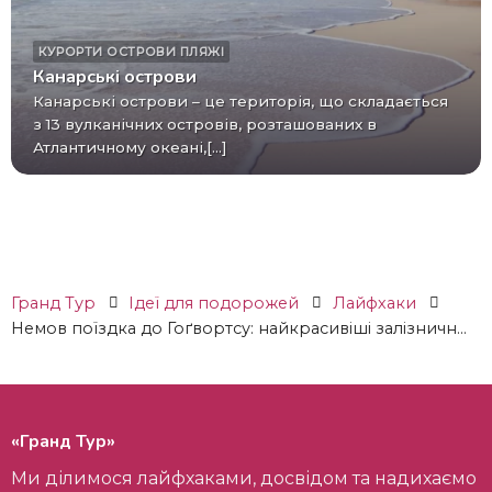
КУРОРТИ
ОСТРОВИ
ПЛЯЖІ
Канарські острови
Канарські острови – це територія, що складається
з 13 вулканічних островів, розташованих в
Атлантичному океані,[...]
Гранд Тур
Ідеї ​​для подорожей
Лайфхаки
Немов поїздка до Гоґвортсу: найкрасивіші залізничн...
«Гранд Тур»
Ми ділимося лайфхаками, досвідом та надихаємо