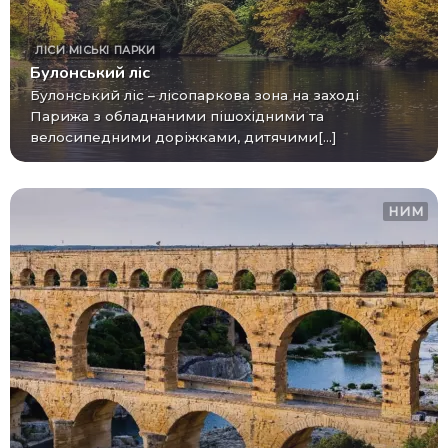
ЛІСИ
МІСЬКІ ПАРКИ
Булонський ліс
Булонський ліс – лісопаркова зона на заході
Парижа з обладнаними пішохідними та
велосипедними доріжками, дитячими[...]
НИМ