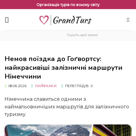
Перейти
Організація турів по всьому світу
до
змісту
Оцініть цей запис
Немов поїздка до Гоґвортсу:
найкрасивіші залізничні маршрути
Німеччини
08.06.2026
ЛАЙФХАКИ
ПЕРЕГЛЯДІВ: 0
Німеччина славиться одними з
наймальовничіших маршрутів для залізничного
туризму.