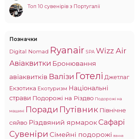
Топ 10 сувенірів з Португалії
Позначки
Ryanair
Wizz Air
Digital Nomad
SPA
Авіаквитки
Бронювання
Готелі
Валізи
авіаквитків
Джетлаг
Національні
Екзотика
Екотуризм
страви
Подорожі на Різдво
Подорожі на
Поради
Путівник
Північне
машині
Сафарі
Різдвяний ярмарок
сяйво
Сувеніри
Сімейні подорожі
ванна