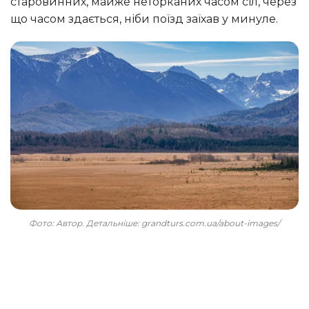
старовинних, майже неторканих часом сіл, через
що часом здається, ніби поїзд заїхав у минуле.
Фото: Автор. Детальніше: grandturs.com.ua/about-images/