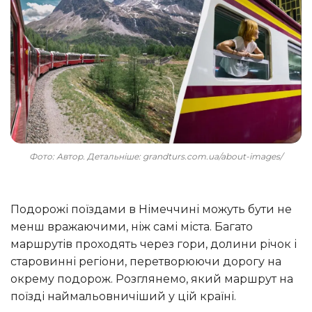
Фото: Автор. Детальніше: grandturs.com.ua/about-images/
Подорожі поїздами в Німеччині можуть бути не
менш вражаючими, ніж самі міста. Багато
маршрутів проходять через гори, долини річок і
старовинні регіони, перетворюючи дорогу на
окрему подорож. Розглянемо, який маршрут на
поїзді наймальовничіший у цій країні.