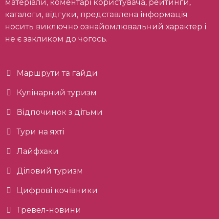
матеріали, коментарі користувача, рейтинги,
каталоги, відгуки, представлена інформація
носить виключно ознайомлювальний характер і
не є закликом до чогось.
Маршрути та гайди
Кулінарний туризм
Відпочинок з дітьми
Тури на яхті
Лайфхаки
Діловий туризм
Цифрові кочівники
Тревел-новини