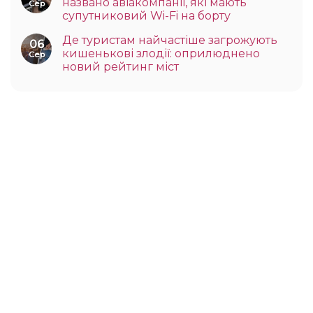
названо авіакомпанії, які мають
Сер
супутниковий Wi-Fi на борту
Де туристам найчастіше загрожують
06
кишенькові злодії: оприлюднено
Сер
новий рейтинг міст