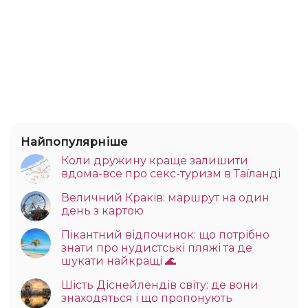
Найпопулярніше
Коли дружину краще залишити
вдома-все про секс-туризм в Таїланді
Величний Краків: маршрут на один
день з картою
Пікантний відпочинок: що потрібно
знати про нудистські пляжі та де
шукати найкращі 🌊
Шість Діснейлендів світу: де вони
знаходяться і що пропонують