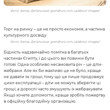
Фото: Автор. Детальніше: grandturs.com.ua/about-images/
Торг на ринку – це не просто економія, а частина
культурного досвіду.
Фото: Автор. Детальніше: grandturs.com.ua/about-images/
Бідність надзвичайно помітна в багатьох
частинах Єгипту, і до цього ви повинні бути
готові. Одна особливо несамовита річ – це діти-
жебраки. Але як би жахливо це не було, краще
не давати їм гроші, тому що це лише продовжує
цикл експлуатації – діти не можуть зберегти ці
гроші, а дорослі часто змушують їх жебракувати.
Якщо хочете допомогти, краще зробіть пожертву
в офіційну благодійну організацію.