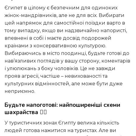
Єгипет в цілому є безпечним для одиноких
жінок-мандрівників, але не для всіх. Вибирати
цей напрямок для самостійної поїздки варто в
тому випадку, якщо ви надзвичайно напористі,
впевнені в собі і маєте досвід подорожей
країнами з консервативною культурою.
Вибираючись в місто поодинці, будьте готові до
нав’язливих поглядів у вашу сторону, коментарів
і улюлюкань з боку чоловіків. Це не завжди
прояв агресії, частіше – невихованості та
культурних відмінностей, але може бути дуже
неприємно.
Будьте напоготові: найпоширеніші схеми
шахрайства 🕵️‍♂️
У туристичних зонах Єгипту велика кількість
людей готова нажитися на туристах. Але ви