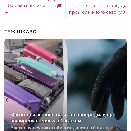
з багажем нових знань 🎓
гід по підготовці до
✈️
гірськолижного сезону ⛷️
ТЕЖ ЦІКАВО
Магніт для злодіїв: туристів попередили про
поширену помилку з багажем
Внесення деяких особистих даних на багажні