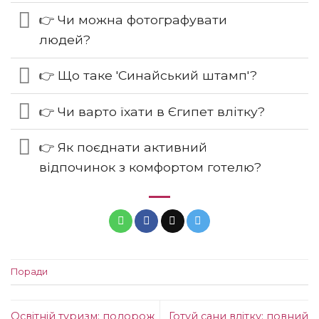
👉 Чи можна фотографувати
людей?
👉 Що таке 'Синайський штамп'?
👉 Чи варто їхати в Єгипет влітку?
👉 Як поєднати активний
відпочинок з комфортом готелю?
Поради
Освітній туризм: подорож
Готуй сани влітку: повний