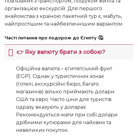
пов’язаних з транспортом, пошуком житла та
організацією екскурсій. Для першого
знайомства з країною пакетний тур є, мабуть,
найпростішим та найбезпечнішим варіантом.
Часті питання про подорож до Єгипту 🤔
👉 Яку валюту брати з собою?
Офіційна валюта – єгипетський фунт
(EGP). Однак у туристичних зонах
(готелі, екскурсійні бюро, багато
магазинів) вільно приймають долари
США та євро. Часто ціни для туристів
одразу вказують у доларах.
Рекомендується мати при собі долари
дрібними купюрами для чайових та
невеликих покупок.