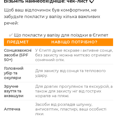
Візьміть найнеобхідніше: чек-лист 📋
Щоб ваш відпочинок був комфортним, не
забудьте покласти у валізу кілька важливих
речей:
✅ Що покласти у валізу для поїздки в Єгипет
ПРЕДМЕТ
НАВІЩО ПОТРІБНО?
Сонцезахисні
У Єгипті дуже яскраве і активне сонце,
засоби (SPF
без захисту можна миттєво отримати
50+)
сонячний опік.
Головний
Для захисту від сонця та теплового
убір та
удару.
окуляри
Зручне
Для довгих прогулянок та екскурсій, а
взуття та
також для захисту ніг від гострих
аквашузи
коралів на пляжі.
Засоби від розладів шлунку,
Аптечка
антисептик, пластирі, ваші особисті
ліки.