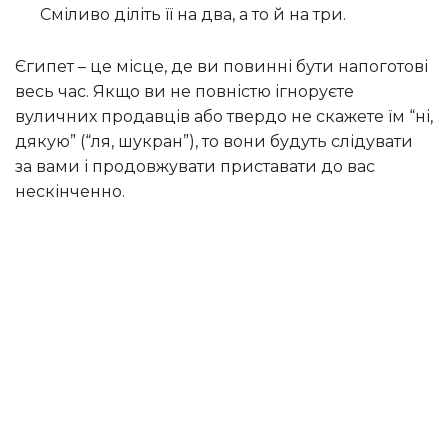
Сміливо діліть її на два, а то й на три.
Єгипет – це місце, де ви повинні бути напоготові
весь час. Якщо ви не повністю ігноруєте
вуличних продавців або твердо не скажете їм “ні,
дякую” (“ля, шукран”), то вони будуть слідувати
за вами і продовжувати приставати до вас
нескінченно.