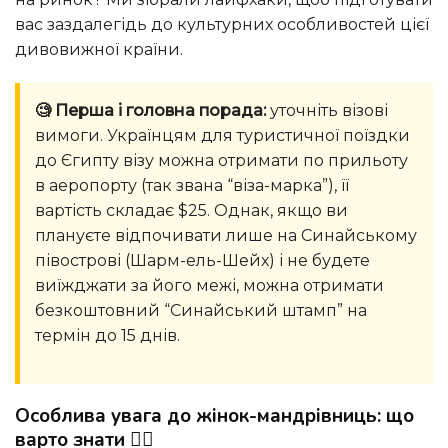
вас заздалегідь до культурних особливостей цієї
дивовижної країни.
🧐 Перша і головна порада:
уточніть візові
вимоги. Українцям для туристичної поїздки
до Єгипту візу можна отримати по прильоту
в аеропорту (так звана “віза-марка”), її
вартість складає $25. Однак, якщо ви
плануєте відпочивати лише на Синайському
півострові (Шарм-ель-Шейх) і не будете
виїжджати за його межі, можна отримати
безкоштовний “Синайський штамп” на
термін до 15 днів.
Особлива увага до жінок-мандрівниць: що
варто знати 🚶‍♀️