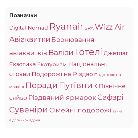
Позначки
Ryanair
Wizz Air
Digital Nomad
SPA
Авіаквитки
Бронювання
Готелі
Валізи
авіаквитків
Джетлаг
Національні
Екзотика
Екотуризм
страви
Подорожі на Різдво
Подорожі на
Поради
Путівник
Північне
машині
Сафарі
Різдвяний ярмарок
сяйво
Сувеніри
Сімейні подорожі
ванна
відпочинок вдома