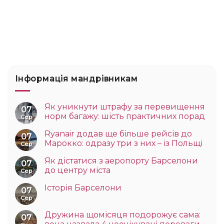
Інформація мандрівникам
Як уникнути штрафу за перевищення
07
норм багажу: шість практичних порад
Сер
Ryanair додав ще більше рейсів до
07
Марокко: одразу три з них – із Польщі
Сер
Як дістатися з аеропорту Барселони
07
до центру міста
Сер
Історія Барселони
07
Сер
Дружина щомісяця подорожує сама:
07