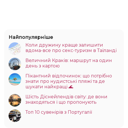
Найпопулярніше
Коли дружину краще залишити
вдома-все про секс-туризм в Таїланді
Величний Краків: маршрут на один
день з картою
Пікантний відпочинок: що потрібно
знати про нудистські пляжі та де
шукати найкращі 🌊
Шість Діснейлендів світу: де вони
знаходяться і що пропонують
Топ 10 сувенірів з Португалії