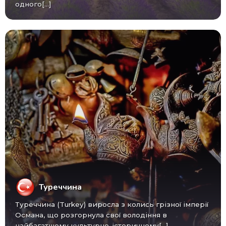
одного[...]
Туреччина
Туреччина (Turkey) виросла з колись грізної імперії
Османа, що розгорнула свої володіння в
найбагатшому культурно-історичному[...]