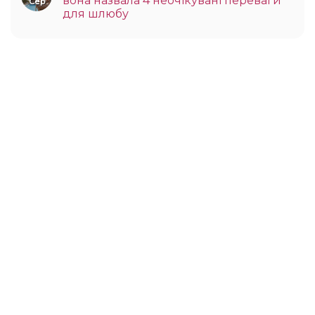
вона назвала 4 неочікувані переваги
Сер
для шлюбу