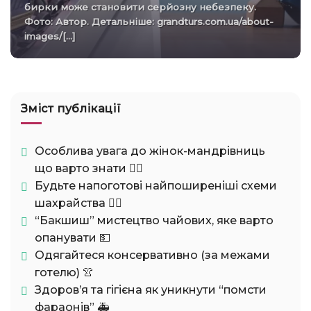
бирки може становити серйозну небезпеку.
Фото: Автор. Детальніше: grandturs.com.ua/about-
images/[...]
Зміст публікації
Особлива увага до жінок-мандрівниць
що варто знати 🚶‍♀️
Будьте напоготові найпоширеніші схеми
шахрайства 🕵️‍♂️
“Бакшиш” мистецтво чайових, яке варто
опанувати 💵
Одягайтеся консервативно (за межами
готелю) 👚
Здоров’я та гігієна як уникнути “помсти
фараонів” 🚑