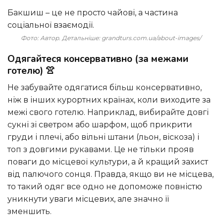
Бакшиш – це не просто чайові, а частина
соціальної взаємодії.
Фото: Автор. Детальніше: grandturs.com.ua/about-images/
Одягайтеся консервативно (за межами
готелю) 👚
Не забувайте одягатися більш консервативно,
ніж в інших курортних країнах, коли виходите за
межі свого готелю. Наприклад, вибирайте довгі
сукні зі светром або шарфом, щоб прикрити
груди і плечі, або вільні штани (льон, віскоза) і
топ з довгими рукавами. Це не тільки прояв
поваги до місцевої культури, а й кращий захист
від палючого сонця. Правда, якщо ви не місцева,
то такий одяг все одно не допоможе повністю
уникнути уваги місцевих, але значно її
зменшить.