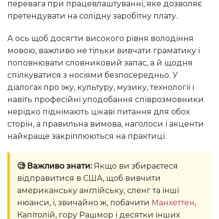
перевага при працевлаштуванні, яке дозволяє
претендувати на солідну заробітну плату.
А ось щоб досягти високого рівня володіння
мовою, важливо не тільки вивчати граматику і
поповнювати словниковий запас, а й щодня
спілкуватися з носіями безпосередньо. У
діалогах про їжу, культуру, музику, технології і
навіть професійні уподобання співрозмовники
нерідко піднімають цікаві питання для обох
сторін, а правильна вимова, наголоси і акценти
найкраще закріплюються на практиці.
🧐 Важливо знати:
Якщо ви збираєтеся
відправитися в США, щоб вивчити
американську англійську, сленг та інші
нюанси, і, звичайно ж, побачити
Манхеттен
,
Капітолій, гору Рашмор і десятки інших