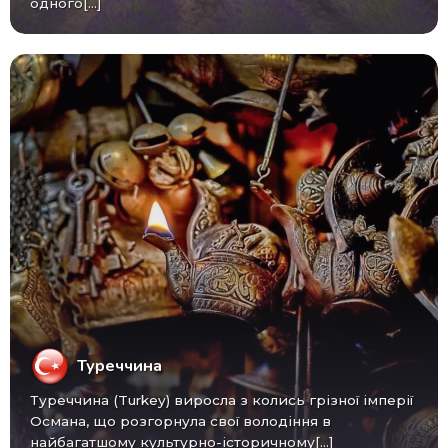
одного[...]
Туреччина
Туреччина (Turkey) виросла з колись грізної імперії
Османа, що розгорнула свої володіння в
найбагатшому культурно-історичному[...]