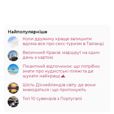
Найпопулярніше
Коли дружину краще залишити
вдома-все про секс-туризм в Таїланді
Величний Краків: маршрут на один
день з картою
Пікантний відпочинок: що потрібно
знати про нудистські пляжі та де
шукати найкращі 🌊
Шість Діснейлендів світу: де вони
знаходяться і що пропонують
Топ 10 сувенірів з Португалії