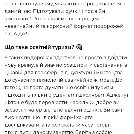
освітнього туризму, яка активно розвивається в
даний час. Підготували ручки і подвійні
листочки? Розповідаємо все про цей
незвичайний та корисний формат подорожей
від А до Я.
Що таке освітній туризм? 🤔
У таких подорожах вдається не просто відвідати
нову країну, а й значно розширити свої знання в
цікавій для вас сфері: від культури і мистецтва
до сучасних технологій і, звичайно ж, мови. До
того ж, не варто думати, що освітній туризм
підходить тільки студентам і школярам. Адже тут
ніхто не буде перевіряти, наскільки добре ви
засвоїли матеріал, і виставляти оцінки. Ви самі
вирішуєте, що і в якій формі хочете
досліджувати, а також скільки часу готові
приділити даному заняттю. Беріть з собою