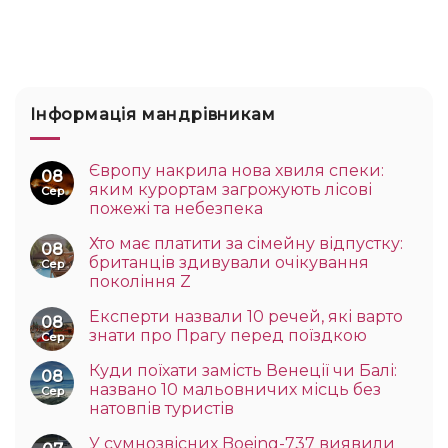
Інформація мандрівникам
Європу накрила нова хвиля спеки:
08
яким курортам загрожують лісові
Сер
пожежі та небезпека
Хто має платити за сімейну відпустку:
08
британців здивували очікування
Сер
покоління Z
Експерти назвали 10 речей, які варто
08
знати про Прагу перед поїздкою
Сер
Куди поїхати замість Венеції чи Балі:
08
названо 10 мальовничих місць без
Сер
натовпів туристів
У сумнозвісних Boeing-737 виявили