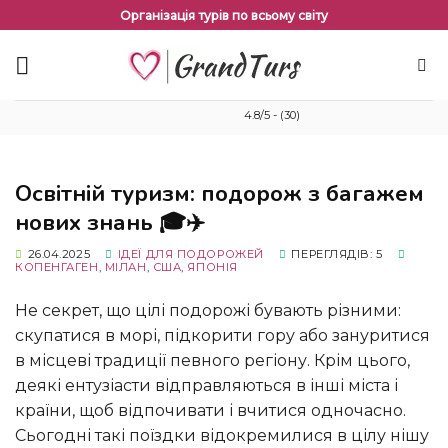
Перейти
Організація турів по всьому світу
до
змісту
4.8/5 - (30)
Освітній туризм: подорож з багажем
нових знань 🎓✈️
26.04.2025
ІДЕЇ ​​ДЛЯ ПОДОРОЖЕЙ
ПЕРЕГЛЯДІВ: 5
КОПЕНГАГЕН
,
МІЛАН
,
США
,
ЯПОНІЯ
Не секрет, що цілі подорожі бувають різними:
скупатися в морі, підкорити гору або зануритися
в місцеві традиції певного регіону. Крім цього,
деякі ентузіасти відправляються в інші міста і
країни, щоб відпочивати і вчитися одночасно.
Сьогодні такі поїздки відокремилися в цілу нішу