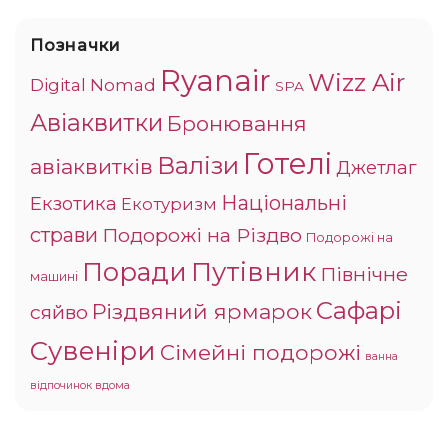
Позначки
Ryanair
Wizz Air
Digital Nomad
SPA
Авіаквитки
Бронювання
Готелі
Валізи
авіаквитків
Джетлаг
Національні
Екзотика
Екотуризм
страви
Подорожі на Різдво
Подорожі на
Поради
Путівник
Північне
машині
Сафарі
Різдвяний ярмарок
сяйво
Сувеніри
Сімейні подорожі
ванна
відпочинок вдома