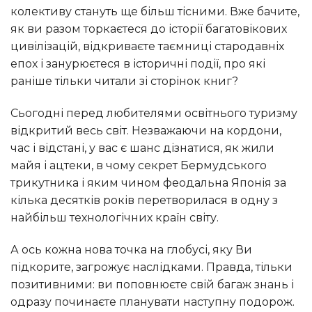
колективу стануть ще більш тісними. Вже бачите,
як ви разом торкаєтеся до історії багатовікових
цивілізацій, відкриваєте таємниці стародавніх
епох і занурюєтеся в історичні події, про які
раніше тільки читали зі сторінок книг?
Сьогодні перед любителями освітнього туризму
відкритий весь світ. Незважаючи на кордони,
час і відстані, у вас є шанс дізнатися, як жили
майя і ацтеки, в чому секрет Бермудського
трикутника і яким чином феодальна Японія за
кілька десятків років перетворилася в одну з
найбільш технологічних країн світу.
А ось кожна нова точка на глобусі, яку Ви
підкорите, загрожує наслідками. Правда, тільки
позитивними: ви поповнюєте свій багаж знань і
одразу починаєте планувати наступну подорож.