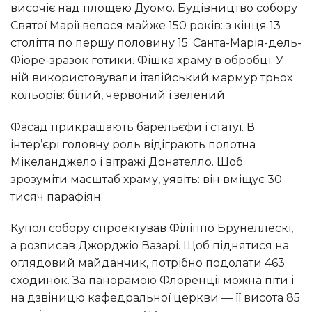
височіє над площею Дуомо. Будівництво собору
Святої Марії велося майже 150 років: з кінця 13
століття по першу половину 15. Санта-Марія-дель-
Фіоре-зразок готики. Фішка храму в обробці. У
ній використовували італійський мармур трьох
кольорів: білий, червоний і зелений.
Фасад прикрашають барельєфи і статуї. В
інтер’єрі головну роль відіграють полотна
Мікеланджело і вітражі Донателло. Щоб
зрозуміти масштаб храму, уявіть: він вміщує 30
тисяч парафіян.
Купол собору спроектував Філіппо Брунеллескі,
а розписав Джорджіо Вазарі. Щоб піднятися на
оглядовий майданчик, потрібно подолати 463
сходинок. За панорамою Флоренції можна піти і
на дзвіницю кафедральної церкви — її висота 85