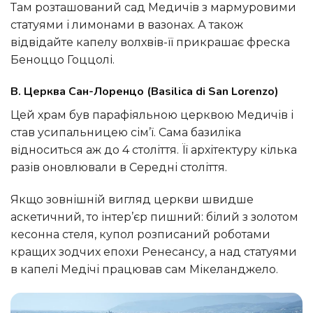
Там розташований сад Медичів з мармуровими
статуями і лимонами в вазонах. А також
відвідайте капелу волхвів-її прикрашає фреска
Беноццо Гоццолі.
B. Церква Сан-Лоренцо (Basilica di San Lorenzo)
Цей храм був парафіяльною церквою Медичів і
став усипальницею сім’ї. Сама базиліка
відноситься аж до 4 століття. Її архітектуру кілька
разів оновлювали в Середні століття.
Якщо зовнішній вигляд церкви швидше
аскетичний, то інтер’єр пишний: білий з золотом
кесонна стеля, купол розписаний роботами
кращих зодчих епохи Ренесансу, а над статуями
в капелі Медічі працював сам Мікеланджело.