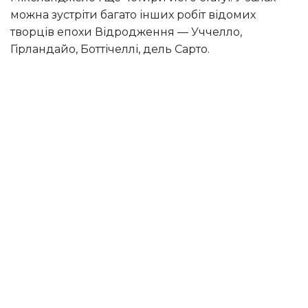
можна зустріти багато інших робіт відомих
творців епохи Відродження — Уччелло,
Гірландайо, Боттічеллі, дель Сарто.