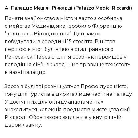
A. Палаццо Медічі-Ріккарді (Palazzo Medici Riccardi)
Почати знайомство з містом варто з особняка
сімейства Медичів, яке і зробило Флоренцію
“колискою Відродження”. Цей замок
побудували в середині 15 століття. Він став
першою в місті будівлею в стилі раннього
Ренесансу. Через століття особняк перейшов у
володіння сім’ї Ріккарді, чиє прізвище теж стоїть
в назві палаццо.
Зараз в будівлі розміщується Префектура міста,
тому для туристів відкрита лише частина палацу.
У доступних для огляду апартаментах
знаходиться колекція предметів мистецтва сім’ї
Ріккарді. Обов’язково загляньте у внутрішній
дворик замку.