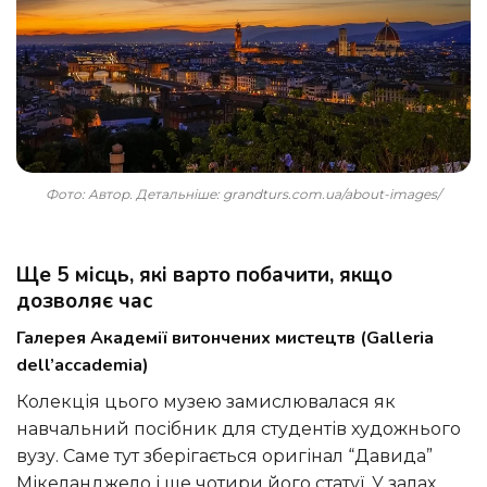
Фото: Автор. Детальніше: grandturs.com.ua/about-images/
Ще 5 місць, які варто побачити, якщо
дозволяє час
Галерея Академії витончених мистецтв (Galleria
dell’accademia)
Колекція цього музею замислювалася як
навчальний посібник для студентів художнього
вузу. Саме тут зберігається оригінал “Давида”
Мікеланджело і ще чотири його статуї. У залах