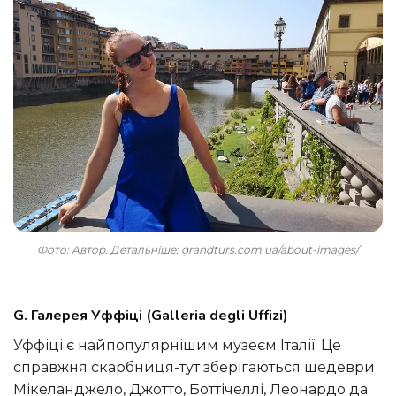
Фото: Автор. Детальніше: grandturs.com.ua/about-images/
G. Галерея Уффіці (Galleria degli Uffizi)
Уффіці є найпопулярнішим музеєм Італії. Це
справжня скарбниця-тут зберігаються шедеври
Мікеланджело, Джотто, Боттічеллі, Леонардо да