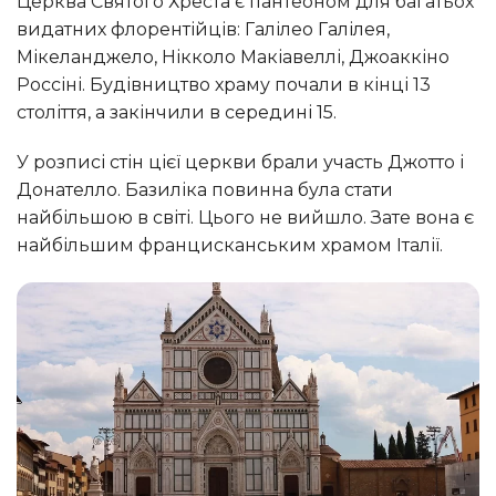
Церква Святого Хреста є пантеоном для багатьох
видатних флорентійців: Галілео Галілея,
Мікеланджело, Нікколо Макіавеллі, Джоаккіно
Россіні. Будівництво храму почали в кінці 13
століття, а закінчили в середині 15.
У розписі стін цієї церкви брали участь Джотто і
Донателло. Базиліка повинна була стати
найбільшою в світі. Цього не вийшло. Зате вона є
найбільшим францисканським храмом Італії.