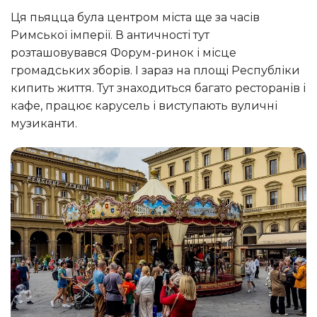
Ця пьяцца була центром міста ще за часів
Римської імперії. В античності тут
розташовувався Форум-ринок і місце
громадських зборів. І зараз на площі Республіки
кипить життя. Тут знаходиться багато ресторанів і
кафе, працює карусель і виступають вуличні
музиканти.