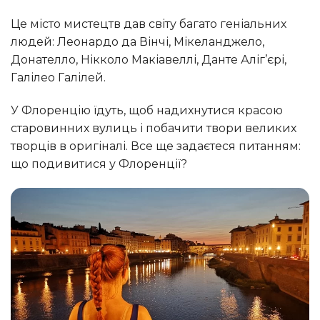
Це місто мистецтв дав світу багато геніальних
людей: Леонардо да Вінчі, Мікеланджело,
Донателло, Нікколо Макіавеллі, Данте Аліг’єрі,
Галілео Галілей.
У Флоренцію їдуть, щоб надихнутися красою
старовинних вулиць і побачити твори великих
творців в оригіналі. Все ще задаєтеся питанням:
що подивитися у Флоренції?