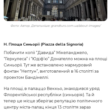
Фото: Автор. Детальніше: grandturs.com.ua/about-images/
H. Площа Синьорії (Piazza della Signoria)
Побачити копії “Давида” Мікеланджело,
“Геркулеса” і “Юдіф’ю” Донателло можна на площі
Синьорії. Тут же встановлено мармуровий
фонтан “Нептун”, виготовлений в 16 столітті за
проектом Бандінеллі.
На площі, в палаццо Веккьо, знаходився уряд
Флорентійської республіки (синьорія). Та й
тепер це місце зберігає репутацію політичного
центру міста-палац кінця 13 століття зараз