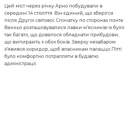
Цей міст через річку Арно побудували в
середині 14 століття. Він єдиний, що зберігся
після Другої світової. Спочатку по сторонах понте
Веккьо розташовувалися лавки м’ясників-їх було
так багато, що довелося обладнати прибудови,
що випирають з обох боків. Зверху незабаром
з’явився коридор, щоб власникам палаццо Пітті
було комфортно потрапляти в будівлю
адміністрації.