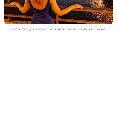
Фото: Автор. Детальніше: grandturs.com.ua/about-images/