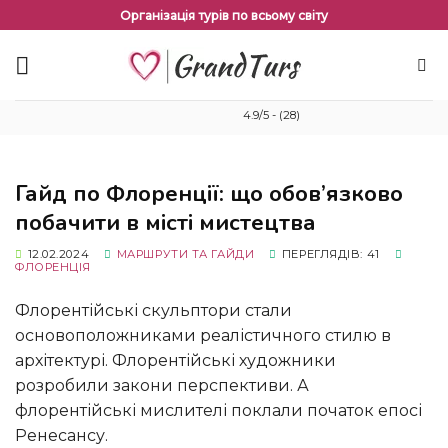
Перейти
Організація турів по всьому світу
до
змісту
4.9/5 - (28)
Гайд по Флоренції: що обов’язково
побачити в місті мистецтва
12.02.2024
МАРШРУТИ ТА ГАЙДИ
ПЕРЕГЛЯДІВ: 41
ФЛОРЕНЦІЯ
Флорентійські скульптори стали
основоположниками реалістичного стилю в
архітектурі. Флорентійські художники
розробили закони перспективи. А
флорентійські мислителі поклали початок епосі
Ренесансу.