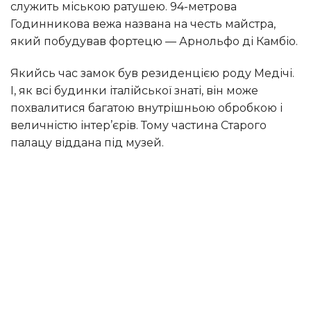
служить міською ратушею. 94-метрова
Годинникова вежа названа на честь майстра,
який побудував фортецю — Арнольфо ді Камбіо.
Якийсь час замок був резиденцією роду Медічі.
І, як всі будинки італійської знаті, він може
похвалитися багатою внутрішньою обробкою і
величністю інтер’єрів. Тому частина Старого
палацу віддана під музей.