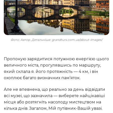
Фото: Автор. Детальніше: grandturs.com.ua/about-images/
Пропоную зарядитися потужною енергією цього
величного міста, прогулявшись по маршруту,
який склала я. його протяжність — 4 км, і він
охоплює багато визначних пам’яток.
Але не впевнена, що реально за день відвідати
всі музеї, що зазначила — виберете найцікавіші
місця або розтягніть насолоду мистецтвом на
кілька днів. Загалом, Мій путівник-Вашій увазі.