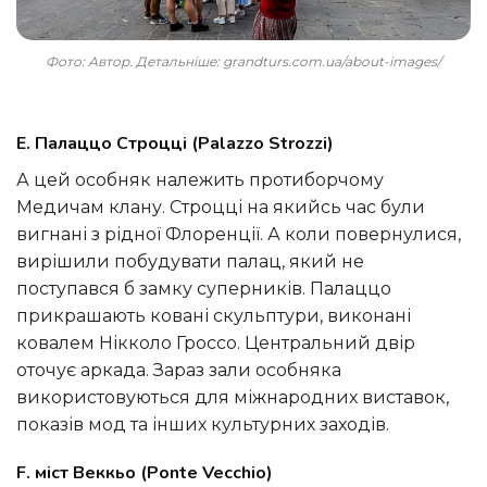
Фото: Автор. Детальніше: grandturs.com.ua/about-images/
E. Палаццо Строцці (Palazzo Strozzi)
А цей особняк належить протиборчому
Медичам клану. Строцці на якийсь час були
вигнані з рідної Флоренції. А коли повернулися,
вирішили побудувати палац, який не
поступався б замку суперників. Палаццо
прикрашають ковані скульптури, виконані
ковалем Нікколо Гроссо. Центральний двір
оточує аркада. Зараз зали особняка
використовуються для міжнародних виставок,
показів мод та інших культурних заходів.
F. міст Веккьо (Ponte Vecchio)