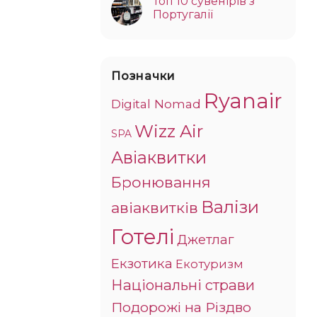
Топ 10 сувенірів з
Португалії
Позначки
Ryanair
Digital Nomad
Wizz Air
SPA
Авіаквитки
Бронювання
Валізи
авіаквитків
Готелі
Джетлаг
Екзотика
Екотуризм
Національні страви
Подорожі на Різдво