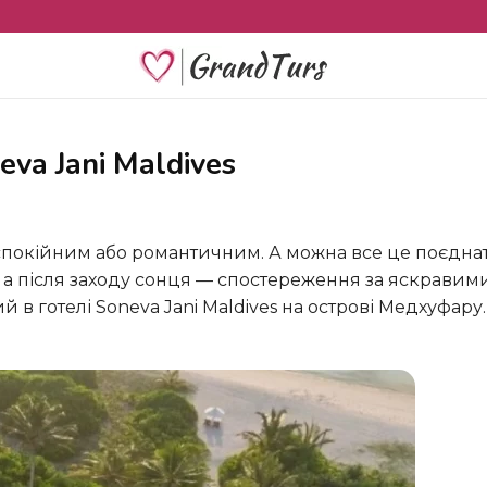
eva Jani Maldives
а після заходу сонця — спостереження за яскравими
 готелі Soneva Jani Maldives на острові Медхуфару. 