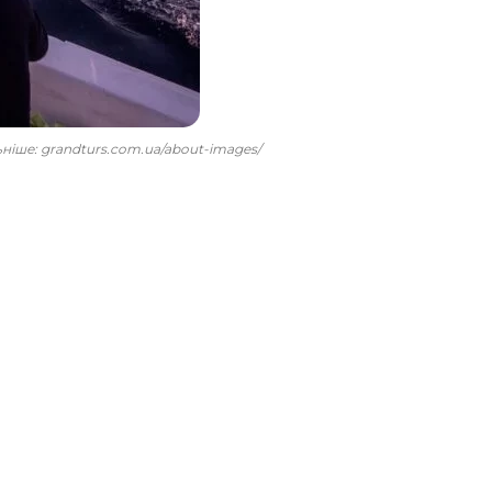
льніше: grandturs.com.ua/about-images/