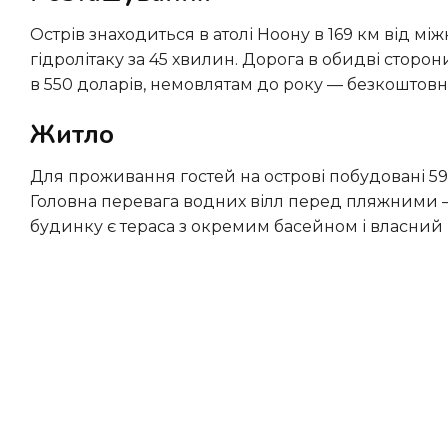
Острів знаходиться в атолі Ноону в 169 км від міжнародного аеропорту Мале. Дістатися до нього можна на
гідролітаку за 45 хвилин. Дорога в обидві сторони
в 550 доларів, немовлятам до року — безкоштовн
Житло
Для проживання гостей на острові побудовані 59 вілл, більша частина розташовується прямо над океаном.
Головна перевага водних вілл перед пляжними — 
будинку є тераса з окремим басейном і власний