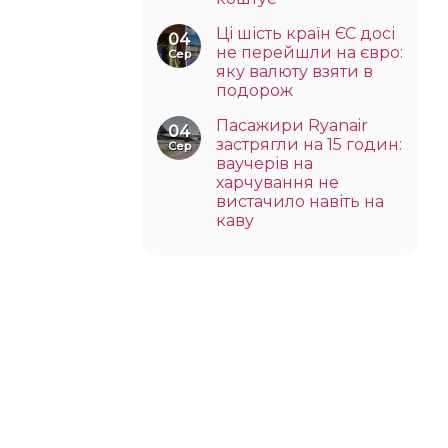
Ці шість країн ЄС досі
04
не перейшли на євро:
Сер
яку валюту взяти в
подорож
Пасажири Ryanair
04
застрягли на 15 годин:
Сер
ваучерів на
харчування не
вистачило навіть на
каву