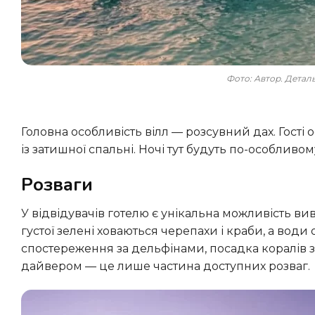
Фото: Автор. Дета
Головна особливість вілл — розсувний дах. Гості острова можуть спостерігати за зоряним небом Мальдів прямо
із затишної спальні. Ночі тут будуть по-особлив
Розваги
У відвідувачів готелю є унікальна можливість вивчити різноманітну флору і фауну острова Медхуфару. Серед
густої зелені ховаються черепахи і краби, а води
спостереження за дельфінами, посадка коралів 
дайвером — це лише частина доступних розваг.