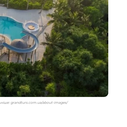
льніше: grandturs.com.ua/about-images/