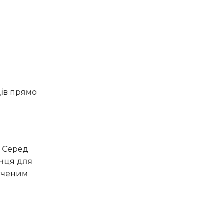
онця для
ідченим