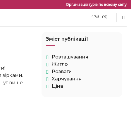
Організація турів по всьому світу
4.7/5 - (19)
Зміст публікації
Розташування
Житло
Розваги
 зірками.
Харчування
Тут ви не
Ціна