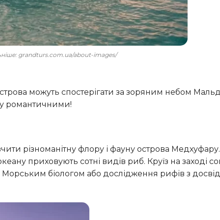
льніше: grandturs.com.ua/about-images/
ому романтичними!
 океану приховують сотні видів риб. Круїз на заході с
з Морським біологом або дослідження рифів з досв