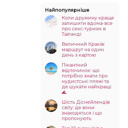
Найпопулярніше
Коли дружину краще
залишити вдома-все
про секс-туризм в
Таїланді
Величний Краків:
маршрут на один
день з картою
Пікантний
відпочинок: що
потрібно знати про
нудистські пляжі та
де шукати найкращі
🌊
Шість Діснейлендів
світу: де вони
знаходяться і що
пропонують