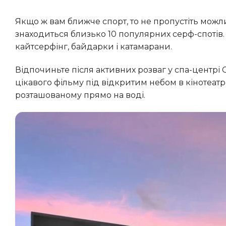
Якщо ж вам ближче спорт, то не пропустіть можливість долучитися до світу серфінгу — поруч з островом
знаходиться близько 10 популярних серф-спотів. К
кайтсерфінг, байдарки і катамарани.
Відпочиньте після активних розваг у спа-центрі Сонева Соул (Soneva Soul). А Захід зустріньте за переглядом
цікавого фільму під відкритим небом в кінотеатрі 
розташованому прямо на воді.