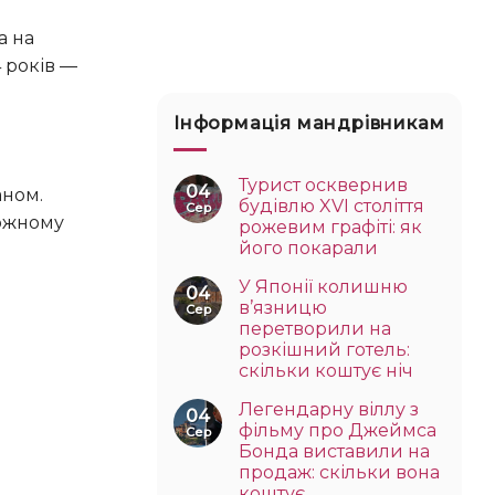
4 років —
Інформація мандрівникам
Турист осквернив
04
будівлю XVI століття
Сер
кожному
рожевим графіті: як
його покарали
У Японії колишню
04
в’язницю
Сер
перетворили на
розкішний готель:
скільки коштує ніч
Легендарну віллу з
04
фільму про Джеймса
Сер
Бонда виставили на
продаж: скільки вона
коштує