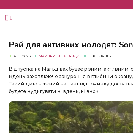
Перейти
до
змісту
Рай для активних молодят: Son
02.05.2023
МАРШРУТИ ТА ГАЙДИ
ПЕРЕГЛЯДІВ: 1
Відпустка на Мальдівах буває різним: активним, спокійним або романтичним. А можна все це поєднати!
Вдень-захоплююче занурення в глибини океану, 
Такий дивовижний варіант відпочинку доступний в
будете нудьгувати ні вдень, ні вночі.