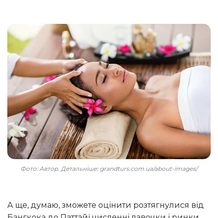
Фото: Автор. Детальніше: grandturs.com.ua/about-images/
а ще, думаю, зможете оцінити розтягнулися від
Бангкока до Паттайї численні лавочки і ринки,