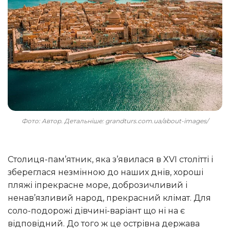
Фото: Автор. Детальніше: grandturs.com.ua/about-images/
столиця-пам’ятник, яка з’явилася в XVI столітті і
збереглася незмінною до наших днів, хороші
пляжі іпрекрасне море, доброзичливий і
ненав’язливий народ, прекрасний клімат. Для
соло-подорожі дівчині-варіант що ні на є
відповідний. До того ж це острівна держава