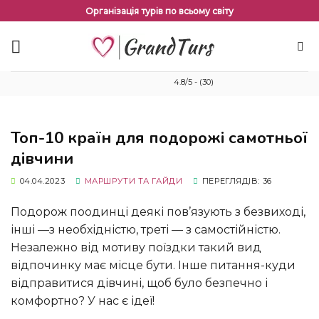
Перейти
Організація турів по всьому світу
до
змісту
4.8/5 - (30)
Топ-10 країн для подорожі самотньої
дівчини
04.04.2023
МАРШРУТИ ТА ГАЙДИ
ПЕРЕГЛЯДІВ: 36
подорож поодинці деякі пов’язують з безвиході,
інші —з необхідністю, треті — з самостійністю.
Незалежно від мотиву поїздки такий вид
відпочинку має місце бути. Інше питання-куди
відправитися дівчині, щоб було безпечно і
комфортно? У нас є ідеї!