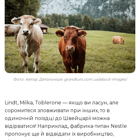
Фото: Автор. Детальніше: grandturs.com.ua/about-images/
Lindt, Milka, Toblerone — якщо ви ласун, але
соромитеся зловживати при інших, то в
одиночній поїздці до Швейцарії можна
відірватися! Наприклад, фабрика-титан Nestle
пропонує ще й відвідати їх виробництво,