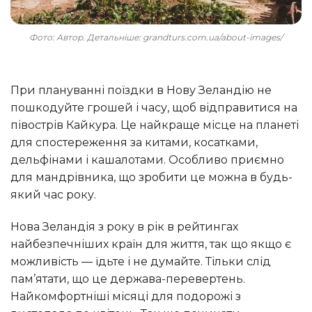
Фото: Автор. Детальніше: grandturs.com.ua/about-images/
при плануванні поїздки в Нову Зеландію не
пошкодуйте грошей і часу, щоб відправитися на
півострів Кайкура. Це найкраще місце на планеті
для спостереження за китами, косатками,
дельфінами і кашалотами. Особливо приємно
для мандрівника, що зробити це можна в будь-
який час року.
Нова Зеландія з року в рік в рейтингах
найбезпечніших країн для життя, так що якщо є
можливість — їдьте і не думайте. Тільки слід
пам’ятати, що це держава-перевертень.
Найкомфортніші місяці для подорожі з