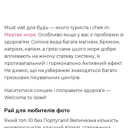
Must visit для будь — якого туриста і chek in-
Мертве море
. Особливо якщо у вас є проблеми зі
здоров’ям. Солона вода багата магнієм, бромом,
натрієм, калієм, а грязі саме цього моря добре
впливають на жіночу статеву систему, їх
протизапальний і гормонально Активний ефект.
Не дивно, що на узбережжі знаходяться багато
грязьових лікувальних центрів.
насититися сонцем і поправити здоров’я —
Welcome to Israel!
Рай для любителів фото
який топ-10 без Португалії! Величезна кількість
морепродуктів, класний Клімат, старовинна