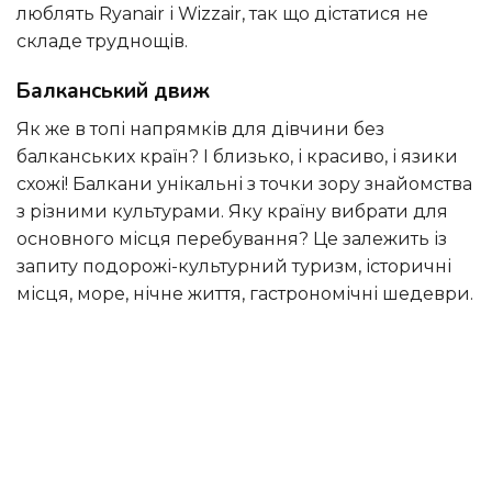
люблять Ryanair і Wizzair, так що дістатися не
складе труднощів.
Балканський движ
як же в топі напрямків для дівчини без
балканських країн? І близько, і красиво, і язики
схожі! Балкани унікальні з точки зору знайомства
з різними культурами. Яку країну вибрати для
основного місця перебування? Це залежить із
запиту подорожі-культурний туризм, історичні
місця, море, нічне життя, гастрономічні шедеври.