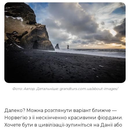
Фото: Автор. Детальніше: grandturs.com.ua/about-images/
Далеко? Можна розглянути варіант ближче —
Норвегію з її нескінченно красивими фіордами.
Хочете бути в цивілізації-зупиніться на Данії або