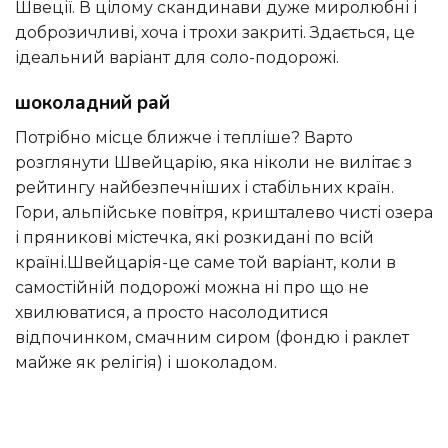
Швеції. В цілому скандинави дуже миролюбні і
доброзичливі, хоча і трохи закриті. Здається, це
ідеальний варіант для соло-подорожі.
шоколадний рай
потрібно місце ближче і тепліше? Варто
розглянути Швейцарію, яка ніколи не вилітає з
рейтингу найбезпечніших і стабільних країн.
Гори, альпійське повітря, кришталево чисті озера
і пряникові містечка, які розкидані по всій
країні.Швейцарія-це саме той варіант, коли в
самостійній подорожі можна ні про що не
хвилюватися, а просто насолодитися
відпочинком, смачним сиром (фондю і раклет
майже як релігія) і шоколадом.