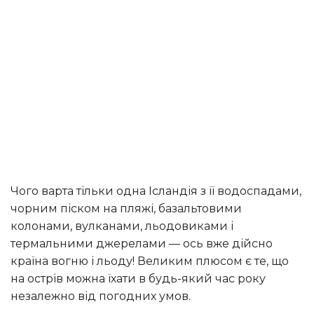
чого варта тільки одна Ісландія з її водоспадами,
чорним піском на пляжі, базальтовими
колонами, вулканами, льодовиками і
термальними джерелами — ось вже дійсно
країна вогню і льоду! Великим плюсом є те, що
на острів можна їхати в будь-який час року
незалежно від погодних умов.