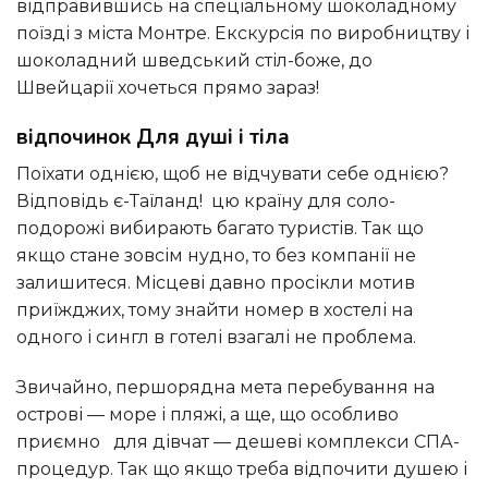
відправившись на спеціальному шоколадному
поїзді з міста Монтре. Екскурсія по виробництву і
шоколадний шведський стіл-боже, до
Швейцарії хочеться прямо зараз!
відпочинок Для душі і тіла
поїхати однією, щоб не відчувати себе однією?
Відповідь є-Таїланд! цю країну для соло-
подорожі вибирають багато туристів. Так що
якщо стане зовсім нудно, то без компанії не
залишитеся. Місцеві давно просікли мотив
приїжджих, тому знайти номер в хостелі на
одного і сингл в готелі взагалі не проблема.
звичайно, першорядна мета перебування на
острові — море і пляжі, а ще, що особливо
приємно для дівчат — дешеві комплекси СПА-
процедур. Так що якщо треба відпочити душею і