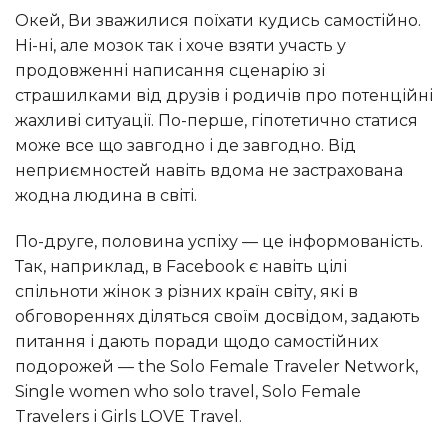
Окей, Ви зважилися поїхати кудись самостійно.
Ні-ні, але мозок так і хоче взяти участь у
продовженні написання сценарію зі
страшилками від друзів і родичів про потенційні
жахливі ситуації. По-перше, гіпотетично статися
може все що завгодно і де завгодно. Від
неприємностей навіть вдома не застрахована
жодна людина в світі.
по-друге, половина успіху — це інформованість.
Так, наприклад, в Facebook є навіть цілі
спільноти жінок з різних країн світу, які в
обговореннях діляться своїм досвідом, задають
питання і дають поради щодо самостійних
подорожей — the Solo Female Traveler Network,
Single women who solo travel, Solo Female
Travelers і Girls LOVE Travel.