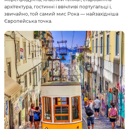
архітектура, гостинні і ввічливі португальці і,
звичайно, той самий мис Рока — найзахідніша
Європейська точка.