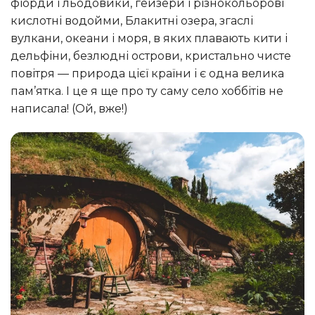
фіорди і льодовики, гейзери і різнокольорові
кислотні водойми, Блакитні озера, згаслі
вулкани, океани і моря, в яких плавають кити і
дельфіни, безлюдні острови, кристально чисте
повітря — природа цієї країни і є одна велика
пам’ятка. І це я ще про ту саму село хоббітів не
написала! (Ой, вже!)