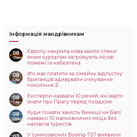
Інформація мандрівникам
Європу накрила нова хвиля спеки:
08
яким курортам загрожують лісові
Сер
пожежі та небезпека
Хто має платити за сімейну відпустку:
08
британців здивували очікування
Сер
покоління Z
Експерти назвали 10 речей, які варто
08
знати про Прагу перед поїздкою
Сер
Куди поїхати замість Венеції чи Балі:
08
названо 10 мальовничих місць без
Сер
натовпів туристів
У сумнозвісних Boeing-737 виявили
07