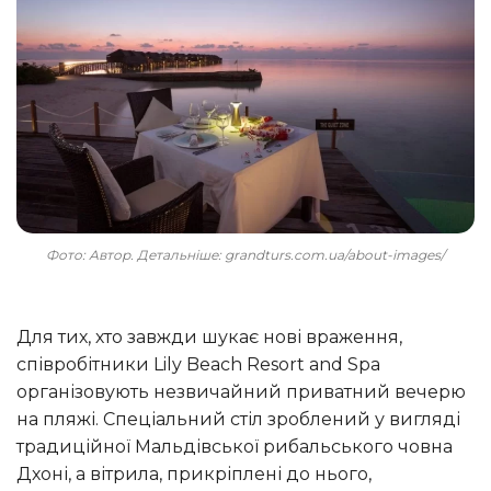
Фото: Автор. Детальніше: grandturs.com.ua/about-images/
Для тих, хто завжди шукає нові враження,
співробітники Lily Beach Resort and Spa
організовують незвичайний приватний вечерю
на пляжі. Спеціальний стіл зроблений у вигляді
традиційної Мальдівської рибальського човна
Дхоні, а вітрила, прикріплені до нього,