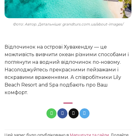
Фото: Автор. Детальніше: grandturs.com.ua/about-images/
Відпочинок на острові Хувахендху — це
можливість вивчити океан різними способами і
поглянути на водний відпочинок по-новому.
Насолоджуйтесь прекрасними пейзажами і
яскравими враженнями. А співробітники Lily
Beach Resort and Spa подбають про Ваш
комфорт.
Цей запис було опубліковано в
Маршрути та гайди
. Додайте