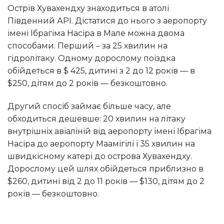
Острів Хувахендху знаходиться в атолі
Південний АРІ. Дістатися до нього з аеропорту
імені Ібрагіма Насіра в Мале можна двома
способами. Перший – за 25 хвилин на
гідролітаку. Одному дорослому поїздка
обійдеться в $ 425, дитині з 2 до 12 років — в
$250, дітям до 2 років — безкоштовно.
Другий спосіб займає більше часу, але
обходиться дешевше: 20 хвилин на літаку
внутрішніх авіаліній від аеропорту імені Ібрагіма
Насіра до аеропорту Маамігілі і 35 хвилин на
швидкісному катері до острова Хувахендху.
Дорослому цей шлях обійдеться приблизно в
$260, дитині від 2 до 11 років — $130, дітям до 2
років — безкоштовно.