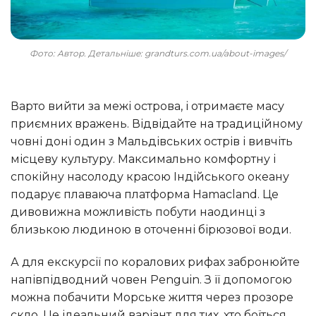
Фото: Автор. Детальніше: grandturs.com.ua/about-images/
Варто вийти за межі острова, і отримаєте масу
приємних вражень. Відвідайте на традиційному
човні доні один з Мальдівських острів і вивчіть
місцеву культуру. Максимально комфортну і
спокійну насолоду красою Індійського океану
подарує плаваюча платформа Hamacland. Це
дивовижна можливість побути наодинці з
близькою людиною в оточенні бірюзової води.
А для екскурсії по коралових рифах забронюйте
напівпідводний човен Penguin. З її допомогою
можна побачити Морське життя через прозоре
скло. Це ідеальний варіант для тих, хто боїться