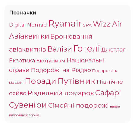
Позначки
Ryanair
Wizz Air
Digital Nomad
SPA
Авіаквитки
Бронювання
Готелі
Валізи
авіаквитків
Джетлаг
Національні
Екзотика
Екотуризм
страви
Подорожі на Різдво
Подорожі на
Поради
Путівник
Північне
машині
Сафарі
Різдвяний ярмарок
сяйво
Сувеніри
Сімейні подорожі
ванна
відпочинок вдома