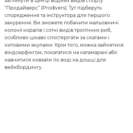
заглянути в центр водних видів спорту
“Продайверс” (Prodivers). Тут підберуть
спорядження та інструктора для першого
занурення. Ви зможете побачити мальовничі
колонії коралів і сотні видів тропічних риб,
особливо цікаво спостерігати за скатами і
китовими акулами. Крім того, можна зайнятися
віндсерфінгом, покататися на катамарані або
навчитися ковзати по воді на дошці для
вейкбордингу.