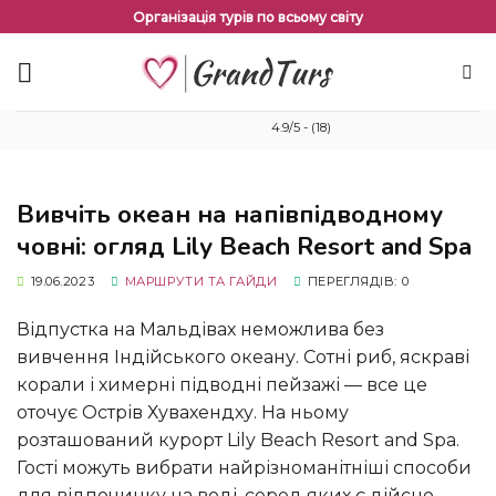
Перейти
Організація турів по всьому світу
до
змісту
4.9/5 - (18)
Вивчіть океан на напівпідводному
човні: огляд Lily Beach Resort and Spa
19.06.2023
МАРШРУТИ ТА ГАЙДИ
ПЕРЕГЛЯДІВ: 0
Відпустка на Мальдівах неможлива без
вивчення Індійського океану. Сотні риб, яскраві
корали і химерні підводні пейзажі — все це
оточує Острів Хувахендху. На ньому
розташований курорт Lily Beach Resort and Spa.
Гості можуть вибрати найрізноманітніші способи
для відпочинку на воді, серед яких є дійсно