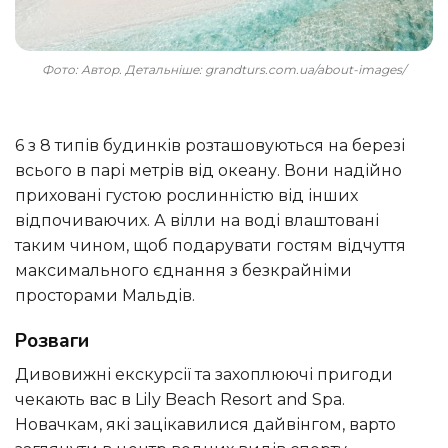
Фото: Автор. Детальніше: grandturs.com.ua/about-images/
6 з 8 типів будинків розташовуються на березі
всього в парі метрів від океану. Вони надійно
приховані густою рослинністю від інших
відпочиваючих. А вілли на воді влаштовані
таким чином, щоб подарувати гостям відчуття
максимального єднання з безкрайніми
просторами Мальдів.
Розваги
Дивовижні екскурсії та захоплюючі пригоди
чекають вас в Lily Beach Resort and Spa.
Новачкам, які зацікавилися дайвінгом, варто