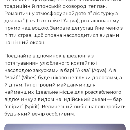
традиційній японській сковороді теппан.
Романтичну атмосферу знайдете в” ліс туркуіз
деаква ” (Les Turquoise D’aqva), розташованому
прямо над водою. Замовте дегустаційне меню з
п’яти страв, щоб сповна насолодитися видами
на нічний океан.
Поєднайте відпочинок в шезлонгу з
потягуванням улюбленого коктейлю і
насолодою закусками в барі “Аква” (Aqva). А в
“Вайб” (Vibes) буде цікаво не тільки дорослим, а
й дітям. Тут є ігровий майданчик для
найменших. Ідеальне місце для розслабленого
відпочинку з видом на Індійський океан — бар
“спірит” (Spirit). Величезний вибір напоїв зробить
будь-який вечір особливим.