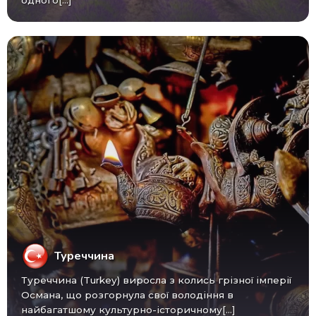
Туреччина
Туреччина (Turkey) виросла з колись грізної імперії
Османа, що розгорнула свої володіння в
найбагатшому культурно-історичному[...]