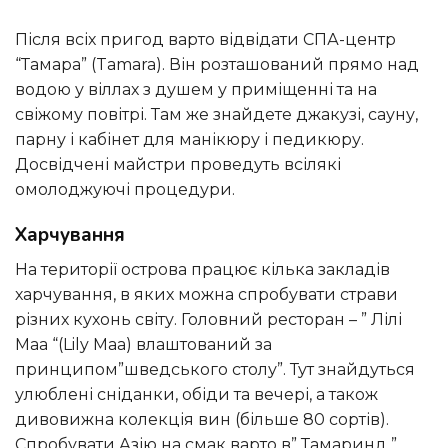
Після всіх пригод варто відвідати СПА-центр
“Тамара” (Tamara). Він розташований прямо над
водою у віллах з душем у приміщенні та на
свіжому повітрі. Там же знайдете джакузі, сауну,
парну і кабінет для манікюру і педикюру.
Досвідчені майстри проведуть всілякі
омолоджуючі процедури.
Харчування
На території острова працює кілька закладів
харчування, в яких можна спробувати страви
різних кухонь світу. Головний ресторан – ” Лілі
Маа “(Lily Maa) влаштований за
принципом”шведського столу”. Тут знайдуться
улюблені сніданки, обіди та вечері, а також
дивовижна колекція вин (більше 80 сортів).
Спробувати Азію на смак варто в” Тамаринд ”