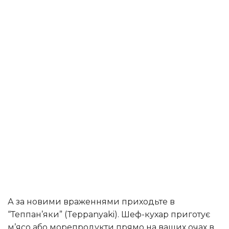
А за новими враженнями приходьте в
“Теппан’яки” (Teppanyaki). Шеф-кухар приготує
м’ясо або морепродукти прямо на ваших очах в