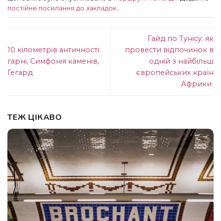
постійне посилання до закладок
.
Гайд по Тунісу: як
10 кілометрів античності:
провести відпочинок в
гарні, Симфонія каменів,
одній з найбільш
Гегард
європейських країн
Африки
ТЕЖ ЦІКАВО