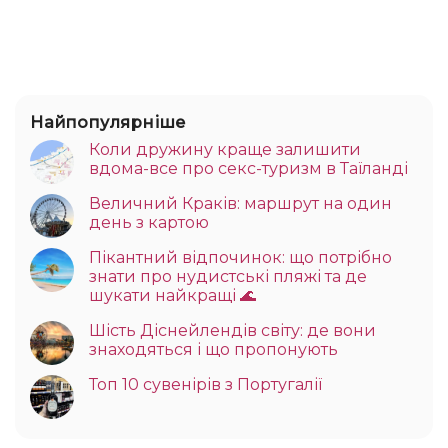
Найпопулярніше
Коли дружину краще залишити
вдома-все про секс-туризм в Таїланді
Величний Краків: маршрут на один
день з картою
Пікантний відпочинок: що потрібно
знати про нудистські пляжі та де
шукати найкращі 🌊
Шість Діснейлендів світу: де вони
знаходяться і що пропонують
Топ 10 сувенірів з Португалії