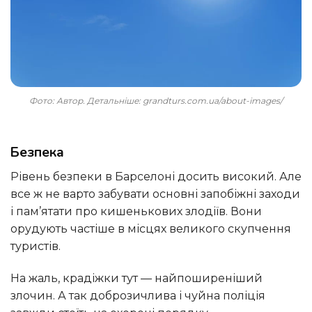
Фото: Автор. Детальніше: grandturs.com.ua/about-images/
Безпека
Рівень безпеки в Барселоні досить високий. Але
все ж не варто забувати основні запобіжні заходи
і пам’ятати про кишенькових злодіїв. Вони
орудують частіше в місцях великого скупчення
туристів.
На жаль, крадіжки тут — найпоширеніший
злочин. А так доброзичлива і чуйна поліція