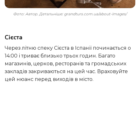
Фото: Автор. Детальніше: grandturs.com.ua/about-images/
Сієста
Через літню спеку Сієста в Іспанії починається о
14:00 і триває близько трьох годин. Багато
магазинів, церков, ресторанів та громадських
закладів закриваються на цей час. Враховуйте
цей нюанс перед виходів в місто.