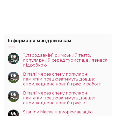
Інформація мандрівникам
“Стародавній” римський театр,
06
популярний серед туристів, виявився
Сер
підробкою
В Італії через спеку популярні
06
пам’ятки працюватимуть довше:
Сер
оприлюднено новий графік роботи
В Італії через спеку популярні
06
пам’ятки працюватимуть довше:
Сер
оприлюднено новий графік
Starlink Маска підкорює авіацію:
06