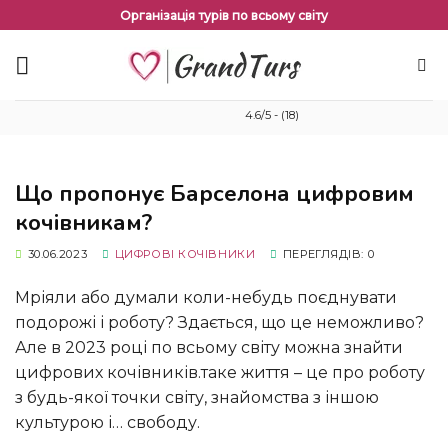
Перейти
Організація турів по всьому світу
до
змісту
4.6/5 - (18)
Що пропонує Барселона цифровим
кочівникам?
30.06.2023
ЦИФРОВІ КОЧІВНИКИ
ПЕРЕГЛЯДІВ: 0
Мріяли або думали коли-небудь поєднувати
подорожі і роботу? Здається, що це неможливо?
Але в 2023 році по всьому світу можна знайти
цифрових кочівників.таке життя – це про роботу
з будь-якої точки світу, знайомства з іншою
культурою і… свободу.