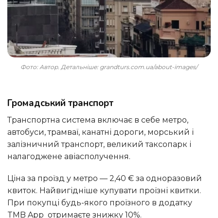
Фото: Автор. Детальніше: grandturs.com.ua/about-images/
Громадський транспорт
Транспортна система включає в себе метро,
автобуси, трамваї, канатні дороги, морський і
залізничний транспорт, великий таксопарк і
налагоджене авіасполучення.
Ціна за проїзд у метро — 2,40 € за одноразовий
квиток. Найвигідніше купувати проїзні квитки.
При покупці будь-якого проїзного в додатку
TMB App отримаєте знижку 10%.