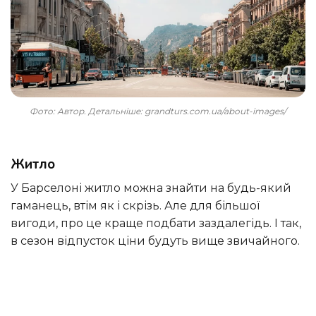
Фото: Автор. Детальніше: grandturs.com.ua/about-images/
Житло
У Барселоні житло можна знайти на будь-який
гаманець, втім як і скрізь. Але для більшої
вигоди, про це краще подбати заздалегідь. І так,
в сезон відпусток ціни будуть вище звичайного.