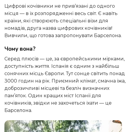
Цифрові кочівники не прив’язані до одного
місця — в їх розпорядженні весь світ. Є навіть
країни, які створюють спеціальні візи для
номадів, друга назва цифрових кочівників!
Вивчили, що готова запропонувати Барселона.
Чому вона?
Серед плюсів — це, за європейськими мірками,
доступність життя. Іспанія є одним з найбільш
сонячних місць Європи. Тут сонце світить понад
3000 годин на рік. Приємний клімат, смачна їжа,
доброзичливі місцеві та безліч визначних
пам’яток. Один кращих міст Іспанії для
кочівників, звідки не захочеться їхати — це
Барселона.