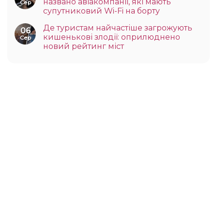
названо авіакомпанії, які мають
Сер
супутниковий Wi-Fi на борту
Де туристам найчастіше загрожують
06
кишенькові злодії: оприлюднено
Сер
новий рейтинг міст