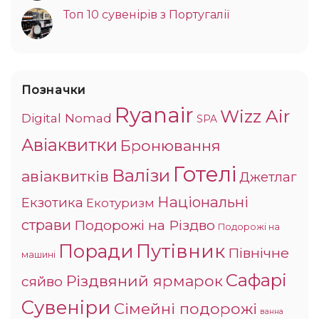
Топ 10 сувенірів з Португалії
Позначки
Ryanair
Wizz Air
Digital Nomad
SPA
Авіаквитки
Бронювання
Готелі
Валізи
авіаквитків
Джетлаг
Національні
Екзотика
Екотуризм
страви
Подорожі на Різдво
Подорожі на
Поради
Путівник
Північне
машині
Сафарі
Різдвяний ярмарок
сяйво
Сувеніри
Сімейні подорожі
ванна