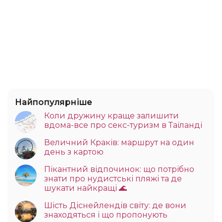
Найпопулярніше
Коли дружину краще залишити
вдома-все про секс-туризм в Таїланді
Величний Краків: маршрут на один
день з картою
Пікантний відпочинок: що потрібно
знати про нудистські пляжі та де
шукати найкращі 🌊
Шість Діснейлендів світу: де вони
знаходяться і що пропонують