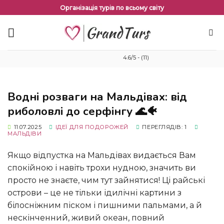
Перейти
Організація турів по всьому світу
до
змісту
4.6/5 - (11)
Водні розваги на Мальдівах: від
риболовлі до серфінгу 🌊🐠
11.07.2025
ІДЕЇ ​​ДЛЯ ПОДОРОЖЕЙ
ПЕРЕГЛЯДІВ: 1
МАЛЬДІВИ
Якщо відпустка на Мальдівах видається Вам
спокійною і навіть трохи нудною, значить ви
просто не знаєте, чим тут зайнятися! Ці райські
острови – це не тільки ідилічні картини з
білосніжним піском і пишними пальмами, а й
нескінченний, живий океан, повний