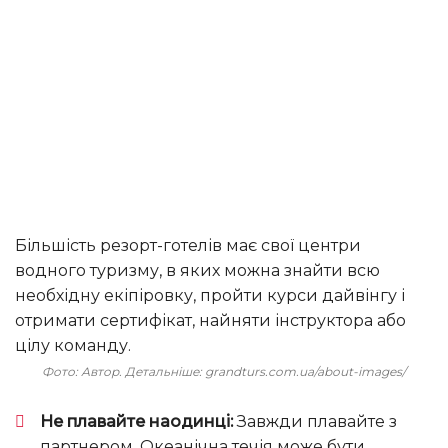
Більшість резорт-готелів має свої центри
водного туризму, в яких можна знайти всю
необхідну екіпіровку, пройти курси дайвінгу і
отримати сертифікат, найняти інструктора або
цілу команду.
Фото: Автор. Детальніше: grandturs.com.ua/about-images/
Не плавайте наодинці:
Завжди плавайте з
партнером. Океанічна течія може бути