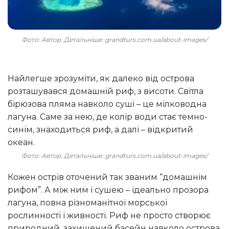
Фото: Автор. Детальніше: grandturs.com.ua/about-images/
Найлегше зрозуміти, як далеко від острова
розташувався домашній риф, з висоти. Світла
бірюзова пляма навколо суші – це мілководна
лагуна. Саме за нею, де колір води стає темно-
синім, знаходиться риф, а далі – відкритий
океан.
Фото: Автор. Детальніше: grandturs.com.ua/about-images/
Кожен острів оточений так званим “домашнім
рифом”. А між ним і сушею – ідеально прозора
лагуна, повна різноманітної морської
рослинності і живності. Риф не просто створює
природний, захищений басейн навколо острова,