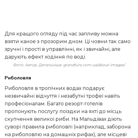
Для кращого огляду під час запливу можна
взяти каное з прозорим дном. Ці човни так само
зручні і прості в управлінні, як і звичайні, але
дарують ефект ходіння по воді.
Фото: Автор. Детальніше: grandturs.com.ua/about-images/
Риболовля
Риболовля в тропічних водах подарує
незвичайні відчуття і незабутні трофеї навіть
професіоналам. Багато резорт-готелів
пропонують послугу поїздки на яхті до місць
скупчення великої риби. На Мальдівах діють
суворі правила риболовлі (наприклад, заборона
на риболовлю на домашніх рифах), але місцеві