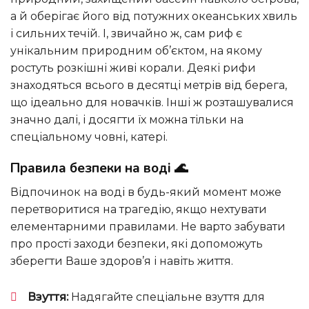
а й оберігає його від потужних океанських хвиль
і сильних течій. І, звичайно ж, сам риф є
унікальним природним об’єктом, на якому
ростуть розкішні живі корали. Деякі рифи
знаходяться всього в десятці метрів від берега,
що ідеально для новачків. Інші ж розташувалися
значно далі, і досягти їх можна тільки на
спеціальному човні, катері.
Правила безпеки на воді 🌊
Відпочинок на воді в будь-який момент може
перетворитися на трагедію, якщо нехтувати
елементарними правилами. Не варто забувати
про прості заходи безпеки, які допоможуть
зберегти Ваше здоров’я і навіть життя.
Взуття:
Надягайте спеціальне взуття для