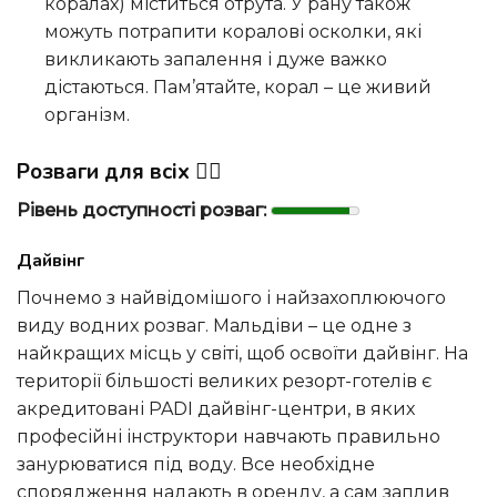
коралах) міститься отрута. У рану також
можуть потрапити коралові осколки, які
викликають запалення і дуже важко
дістаються. Пам’ятайте, корал – це живий
організм.
Розваги для всіх 🚣‍♀️
Рівень доступності розваг:
Дайвінг
Почнемо з найвідомішого і найзахоплюючого
виду водних розваг. Мальдіви – це одне з
найкращих місць у світі, щоб освоїти дайвінг. На
території більшості великих резорт-готелів є
акредитовані PADI дайвінг-центри, в яких
професійні інструктори навчають правильно
занурюватися під воду. Все необхідне
спорядження надають в оренду, а сам заплив