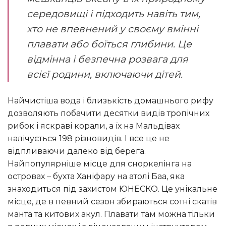
середовищі і підходить навіть тим,
хто не впевнений у своєму вмінні
плавати або боїться глибини. Це
відмінна і безпечна розвага для
всієї родини, включаючи дітей.
Найчистіша вода і близькість домашнього рифу
дозволяють побачити десятки видів тропічних
рибок і яскраві корали, а їх на Мальдівах
налічується 198 різновидів. І все це не
відпливаючи далеко від берега.
Найпопулярніше місце для сноркелінга на
островах – бухта Ханіфару на атолі Баа, яка
знаходиться під захистом ЮНЕСКО. Це унікальне
місце, де в певний сезон збираються сотні скатів
манта та китових акул. Плавати там можна тільки