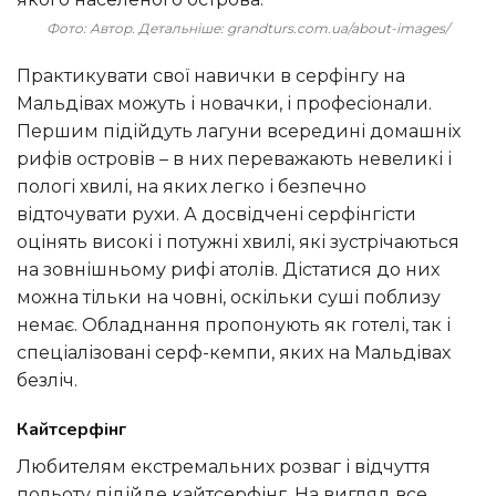
Фото: Автор. Детальніше: grandturs.com.ua/about-images/
Практикувати свої навички в серфінгу на
Мальдівах можуть і новачки, і професіонали.
Першим підійдуть лагуни всередині домашніх
рифів островів – в них переважають невеликі і
пологі хвилі, на яких легко і безпечно
відточувати рухи. А досвідчені серфінгісти
оцінять високі і потужні хвилі, які зустрічаються
на зовнішньому рифі атолів. Дістатися до них
можна тільки на човні, оскільки суші поблизу
немає. Обладнання пропонують як готелі, так і
спеціалізовані серф-кемпи, яких на Мальдівах
безліч.
Кайтсерфінг
Любителям екстремальних розваг і відчуття
польоту підійде кайтсерфінг. На вигляд все