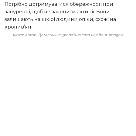
Потрібно дотримуватися обережності при
зануренні, щоб не зачепити актинії. Вони
залишають на шкірі людини опіки, схожі на
кропив’яні.
Фото: Автор. Детальніше: grandturs.com.ua/about-images/