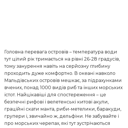
Головна перевага островів – температура води
тут цілий рік тримається на рівні 26-28 градусів,
тому занурення навіть на серйозну глибину
проходить дуже комфортно. В океані навколо
Мальдівських островів мешкає, за підрахунками
вчених, понад 1000 видів риб та інших морських
істот. Найцікавіші для спостереження – це
безпечні рифові і велетенські китові акули,
граційні скати манта, риби-метелики, баракуди,
групери і, звичайно ж, дельфіни. Не забувайте і
про морських черепах, які тут зустрічаються