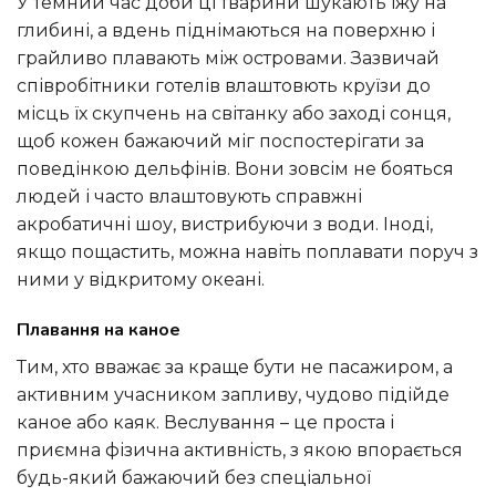
У темний час доби ці тварини шукають їжу на
глибині, а вдень піднімаються на поверхню і
грайливо плавають між островами. Зазвичай
співробітники готелів влаштовють круїзи до
місць їх скупчень на світанку або заході сонця,
щоб кожен бажаючий міг поспостерігати за
поведінкою дельфінів. Вони зовсім не бояться
людей і часто влаштовують справжні
акробатичні шоу, вистрибуючи з води. Іноді,
якщо пощастить, можна навіть поплавати поруч з
ними у відкритому океані.
Плавання на каное
Тим, хто вважає за краще бути не пасажиром, а
активним учасником запливу, чудово підійде
каное або каяк. Веслування – це проста і
приємна фізична активність, з якою впорається
будь-який бажаючий без спеціальної