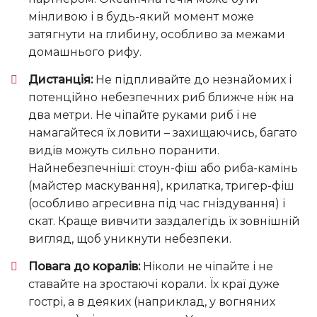
мінливою і в будь-який момент може
затягнути на глибину, особливо за межами
домашнього рифу.
Дистанція:
Не підпливайте до незнайомих і
потенційно небезпечних риб ближче ніж на
два метри. Не чіпайте руками риб і не
намагайтеся їх ловити – захищаючись, багато
видів можуть сильно поранити.
Найнебезпечніші: стоун-фіш або риба-камінь
(майстер маскування), крилатка, тригер-фіш
(особливо агресивна під час гніздування) і
скат. Краще вивчити заздалегідь їх зовнішній
вигляд, щоб уникнути небезпеки.
Повага до коралів:
Ніколи не чіпайте і не
ставайте на зростаючі корали. Їх краї дуже
гострі, а в деяких (наприклад, у вогняних