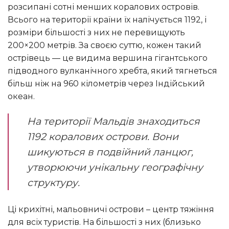
розсипані сотні менших коралових островів.
Всього на території країни їх налічується 1192, і
розміри більшості з них не перевищують
200×200 метрів. За своєю суттю, кожен такий
острівець — це видима вершина гігантського
підводного вулканічного хребта, який тягнеться
більш ніж на 960 кілометрів через Індійський
океан.
На території Мальдів знаходиться
1192 коралових острови. Вони
шикуються в подвійний ланцюг,
утворюючи унікальну географічну
структуру.
Ці крихітні, мальовничі острови – центр тяжіння
для всіх туристів. На більшості з них (близько