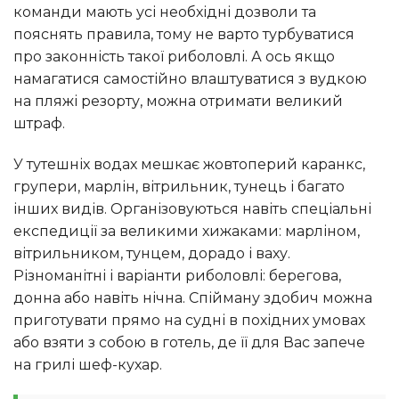
команди мають усі необхідні дозволи та
пояснять правила, тому не варто турбуватися
про законність такої риболовлі. А ось якщо
намагатися самостійно влаштуватися з вудкою
на пляжі резорту, можна отримати великий
штраф.
У тутешніх водах мешкає жовтоперий каранкс,
групери, марлін, вітрильник, тунець і багато
інших видів. Організовуються навіть спеціальні
експедиції за великими хижаками: марліном,
вітрильником, тунцем, дорадо і ваху.
Різноманітні і варіанти риболовлі: берегова,
донна або навіть нічна. Спійману здобич можна
приготувати прямо на судні в похідних умовах
або взяти з собою в готель, де її для Вас запече
на грилі шеф-кухар.