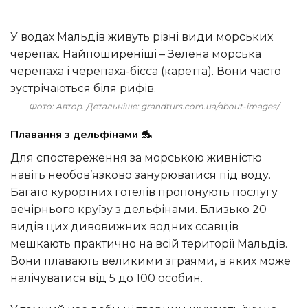
У водах Мальдів живуть різні види морських
черепах. Найпоширеніші – Зелена морська
черепаха і черепаха-бісса (каретта). Вони часто
зустрічаються біля рифів.
Фото: Автор. Детальніше: grandturs.com.ua/about-images/
Плавання з дельфінами 🐬
Для спостереження за морською живністю
навіть необов’язково занурюватися під воду.
Багато курортних готелів пропонують послугу
вечірнього круїзу з дельфінами. Близько 20
видів цих дивовижних водних ссавців
мешкають практично на всій території Мальдів.
Вони плавають великими зграями, в яких може
налічуватися від 5 до 100 особин.