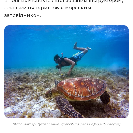
в певних місцях і з ліцензованим інструктором,
оскільки ця територія є морським
заповідником.
Фото: Автор. Детальніше: grandturs.com.ua/about-images/