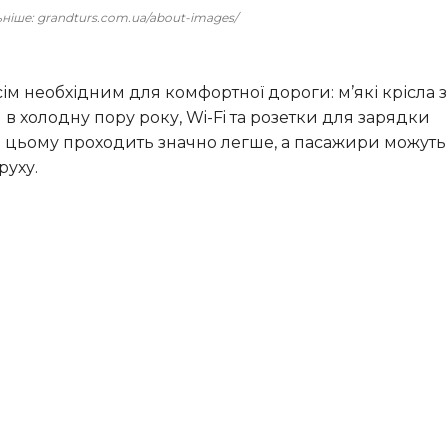
льніше: grandturs.com.ua/about-images/
 холодну пору року, Wi-Fi та розетки для зарядки
и цьому проходить значно легше, а пасажири можуть
руху.