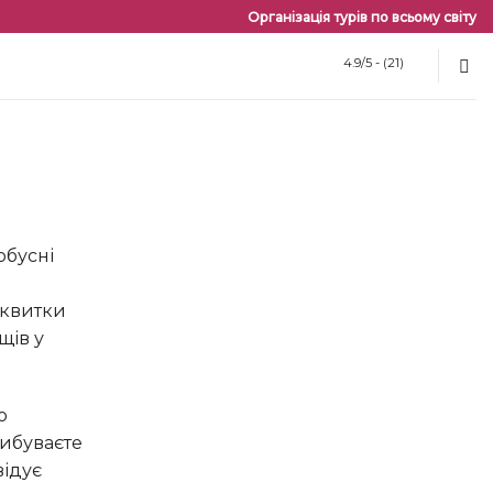
Організація турів по всьому світу
4.9/5 - (21)
 квитки
щів у
рибуваєте
відує