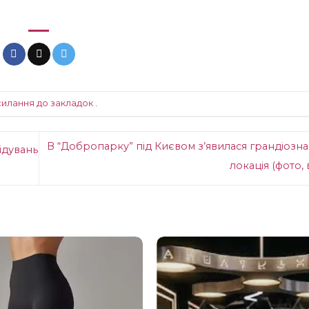
силання до закладок
.
В “Добропарку” під Києвом з’явилася грандіозна
ідувань
локація (фото, 