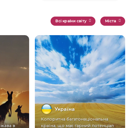
Всі країни світу
Міста
Україна
Колоритна багатонаціональна
країна, що має гарний потенціал