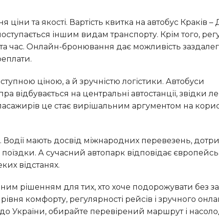
 поступається іншим видам транспорту. Крім того, рег
 та час. Онлайн-бронювання дає можливість заздалег
реплати.
ра відбувається на центральні автостанції, звідки л
х пасажирів це стає вирішальним аргументом на корис
с поїздки. А сучасний автопарк відповідає європейс
еких відстанях.
 рівня комфорту, регулярності рейсів і зручного онла
 до України, обирайте перевірений маршрут і насол