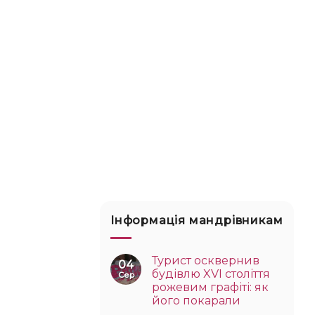
Інформація мандрівникам
Турист осквернив
04
будівлю XVI століття
Сер
рожевим графіті: як
його покарали