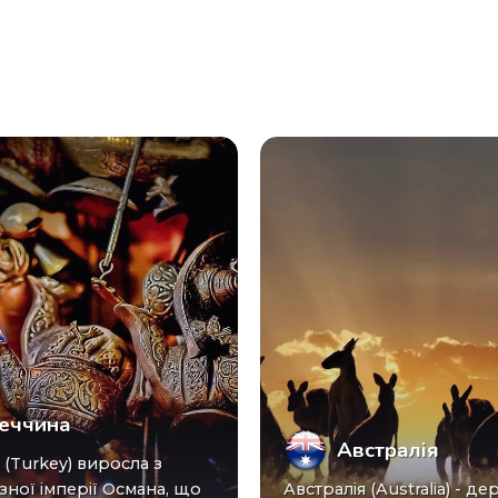
еччина
Австралія
зної імперії Османа, що
Австралія (Australia) - ​​держава в