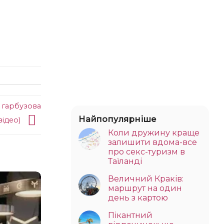
 гарбузова
Найпопулярніше
відео)
Коли дружину краще
залишити вдома-все
про секс-туризм в
Таїланді
Величний Краків:
маршрут на один
день з картою
Пікантний