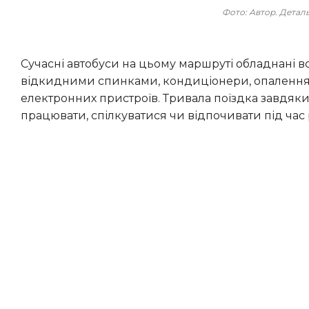
Фото: Автор. Дета
Сучасні автобуси на цьому маршруті обладнані всім необхідним для комфортної дороги: м’які крісла з
відкидними спинками, кондиціонери, опалення в
електронних пристроїв. Тривала поїздка завдяк
працювати, спілкуватися чи відпочивати під час 