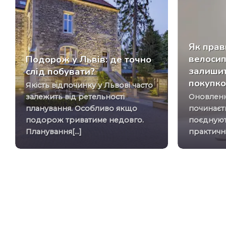
Як прав
велосип
Подорож у Львів: де точно
залиши
слід побувати?
покупк
Якість відпочинку у Львові часто
залежить від ретельності
Оновлення гардероба часто
планування. Особливо якщо
починаєть
подорож триватиме недовго.
поєднуют
Планування[...]
практичніс