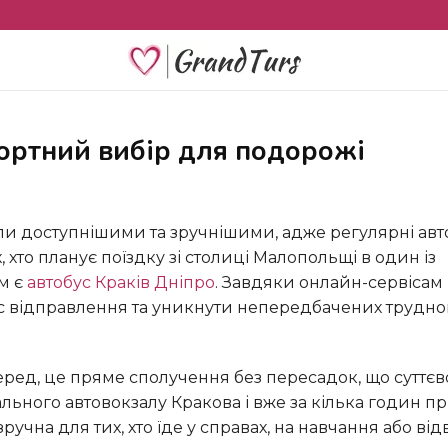
фортний вибір для подорожі
, хто планує поїздку зі столиці Малопольщі в один із
м є
автобус Краків Дніпро
. Завдяки онлайн-сервісам
с відправлення та уникнути непередбачених трудно
льного автовокзалу Кракова і вже за кілька годин п
чна для тих, хто їде у справах, на навчання або від