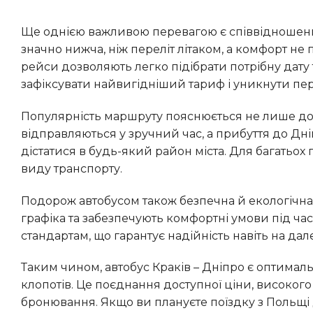
Ще однією важливою перевагою є співвідношення ціни та якості. Вартість квитка на автобус Краків – Дніпро
значно нижча, ніж переліт літаком, а комфорт не
рейси дозволяють легко підібрати потрібну дату
зафіксувати найвигідніший тариф і уникнути пе
Популярність маршруту пояснюється не лише доступною ціною, а й зручністю логістики. Автобуси
відправляються у зручний час, а прибуття до Дніп
дістатися в будь-який район міста. Для багатьо
виду транспорту.
Подорож автобусом також безпечна й екологічна. Водії мають досвід міжнародних перевезень, дотримуються
графіка та забезпечують комфортні умови під ча
стандартам, що гарантує надійність навіть на дал
Таким чином, автобус Краків – Дніпро є оптимальним рішенням для тих, хто хоче подорожувати без зайвих
клопотів. Це поєднання доступної ціни, високого
бронювання. Якщо ви плануєте поїздку з Польщі