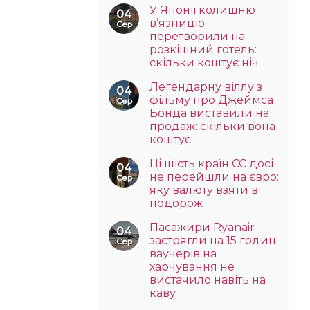
У Японії колишню
04
в’язницю
Сер
перетворили на
розкішний готель:
скільки коштує ніч
Легендарну віллу з
04
фільму про Джеймса
Сер
Бонда виставили на
продаж: скільки вона
коштує
Ці шість країн ЄС досі
04
не перейшли на євро:
Сер
яку валюту взяти в
подорож
Пасажири Ryanair
04
застрягли на 15 годин:
Сер
ваучерів на
харчування не
вистачило навіть на
каву