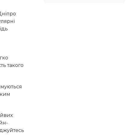
улярні
ідь
егко
ть такого
ьким
йн-
оджуйтесь