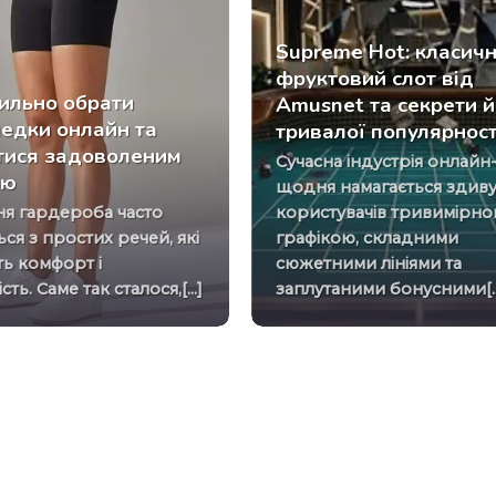
Supreme Hot: класич
фруктовий слот від
ильно обрати
Amusnet та секрети й
едки онлайн та
тривалої популярност
тися задоволеним
Сучасна індустрія онлайн-розваг
ою
щодня намагається здив
користувачів тривимірн
ся з простих речей, які
графікою, складними
ь комфорт і
сюжетними лініями та
ть. Саме так сталося,[...]
заплутаними бонусними[..