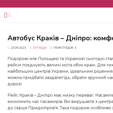
Перейти
до
змісту
Автобус Краків – Дніпро: ком
23.09.2025
ОГЛЯДИ
ПЕРЕГЛЯДІВ: 5
Подорожі між Польщею та Україною сьогодні стали доступнішими та зручнішими, адже регулярні автобусні
рейси поєднують великі міста обох країн. Для тих
найбільших центрів України, ідеальним рішення
можна придбати заздалегідь, обрати зручний ча
дорозі.
Рейс Краків – Дніпро має низку переваг. Насамперед, це пряме сполучення без пересадок, що суттєво
економить час пасажирів. Ви вирушаєте з центра
до серця Придніпров’я. Така подорож особливо зру