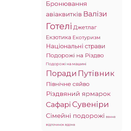
Бронювання
Валізи
авіаквитків
Готелі
Джетлаг
Екзотика
Екотуризм
Національні страви
Подорожі на Різдво
Подорожі на машині
Поради
Путівник
Північне сяйво
Різдвяний ярмарок
Сувеніри
Сафарі
Сімейні подорожі
ванна
відпочинок вдома