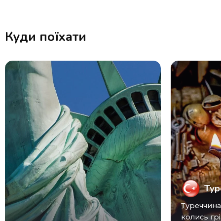
Куди поїхати
Тур
Туреччина (Turkey) виросла з
колись грі