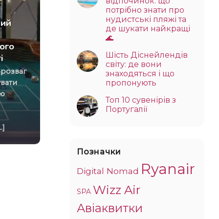
відпочинок: що
потрібно знати про
нудистські пляжі та
ний
де шукати найкращі
🌊
Тактичне екіпірування для
ого
Шість Діснейлендів
волонтерів: як правильно
і
світу: де вони
підібрати захист для
знаходяться і що
поїздок у гарячі точки
пропонують
увати
ою
Волонтери, які регулярно їздять
Топ 10 сувенірів з
у прифронтові міста, швидко
Португалії
розуміють: тактичне екіпірування
.]
— це шанс нормально[...]
Позначки
Ryanair
Digital Nomad
Wizz Air
SPA
Авіаквитки