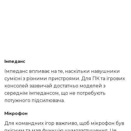
Імпеданс
Імпеданс впливає на те, наскільки навушники
сумісні з різними пристроями. Для ПК та ігрових
консолей зазвичай достатньо моделей з
середнім імпедансом, що не потребують
потужного підсилювача.
Мікрофон
Для командних ігор важливо, щоб мікрофон був
якісним та мав функцію шумозаглушення. Це