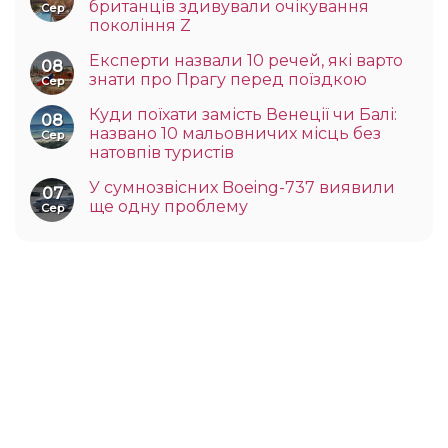
британців здивували очікування
Сер
покоління Z
Експерти назвали 10 речей, які варто
08
знати про Прагу перед поїздкою
Сер
Куди поїхати замість Венеції чи Балі:
08
названо 10 мальовничих місць без
Сер
натовпів туристів
У сумнозвісних Boeing-737 виявили
07
ще одну проблему
Сер