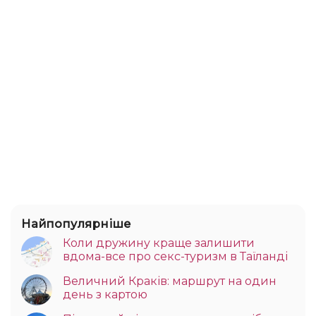
Найпопулярніше
Коли дружину краще залишити
вдома-все про секс-туризм в Таїланді
Величний Краків: маршрут на один
день з картою