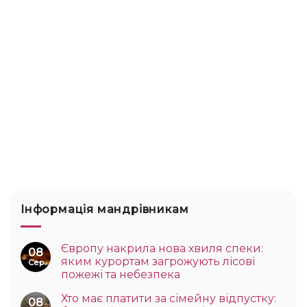
Інформація мандрівникам
Європу накрила нова хвиля спеки:
08
яким курортам загрожують лісові
Сер
пожежі та небезпека
Хто має платити за сімейну відпустку:
08