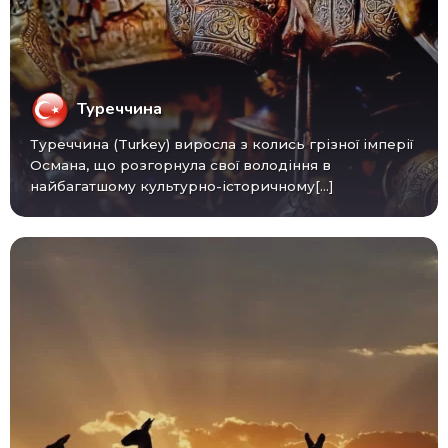
Туреччина
Туреччина (Turkey) виросла з колись грізної імперії
Османа, що розгорнула свої володіння в
найбагатшому культурно-історичному[...]