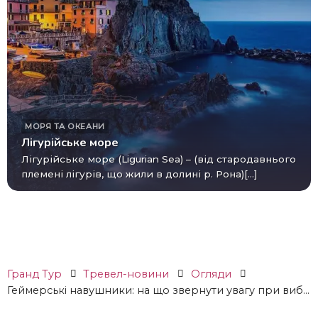
МОРЯ ТА ОКЕАНИ
Лігурійське море
Лігурійське море (Ligurian Sea) – (від стародавнього
племені лігурів, що жили в долині р. Рона)[...]
Гранд Тур
Тревел-новини
Огляди
Геймерські навушники: на що звернути увагу при виб...