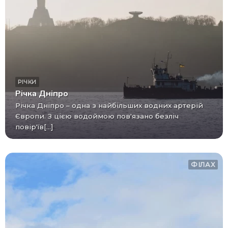
РІЧКИ
Річка Дніпро
Річка Дніпро – одна з найбільших водних артерій
Європи. З цією водоймою пов'язано безліч
повір'їв[...]
ФІЛАХ