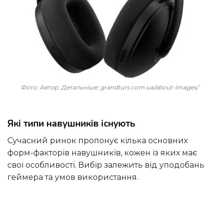
Фото: Автор. Детальніше: grandturs.com.ua/about-images/
Які типи навушників існують
Сучасний ринок пропонує кілька основних
форм-факторів навушників, кожен із яких має
свої особливості. Вибір залежить від уподобань
геймера та умов використання.