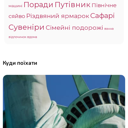
Поради
Путівник
Північне
машині
Сафарі
Різдвяний ярмарок
сяйво
Сувеніри
Сімейні подорожі
ванна
відпочинок вдома
Куди поїхати