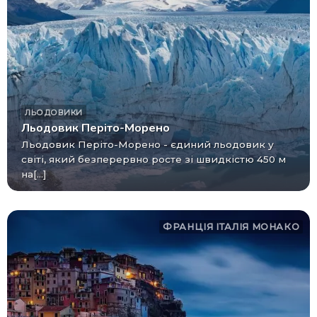
ЛЬОДОВИКИ
Льодовик Періто-Морено
Льодовик Періто-Морено - єдиний льодовик у
світі, який безперервно росте зі швидкістю 450 м
на[...]
ФРАНЦІЯ
ІТАЛІЯ
МОНАКО