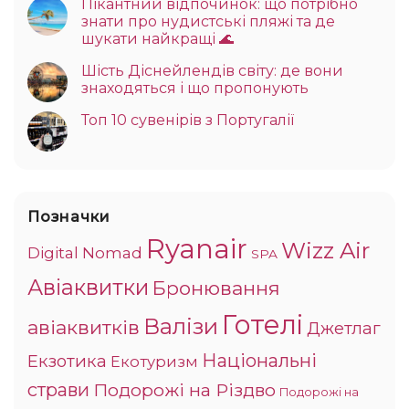
Пікантний відпочинок: що потрібно
знати про нудистські пляжі та де
шукати найкращі 🌊
Шість Діснейлендів світу: де вони
знаходяться і що пропонують
Топ 10 сувенірів з Португалії
Позначки
Ryanair
Wizz Air
Digital Nomad
SPA
Авіаквитки
Бронювання
Готелі
Валізи
авіаквитків
Джетлаг
Національні
Екзотика
Екотуризм
страви
Подорожі на Різдво
Подорожі на