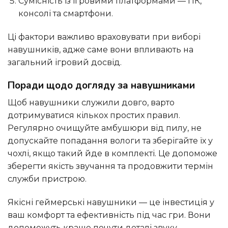
Сумісність із ігровими платформами — ПК,
консолі та смартфони.
Ці фактори важливо враховувати при виборі
навушників, адже саме вони впливають на
загальний ігровий досвід.
Поради щодо догляду за навушниками
Щоб навушники служили довго, варто
дотримуватися кількох простих правил.
Регулярно очищуйте амбушюри від пилу, не
допускайте попадання вологи та зберігайте їх у
чохлі, якщо такий йде в комплекті. Це допоможе
зберегти якість звучання та продовжити термін
служби пристрою.
Якісні геймерські навушники — це інвестиція у
ваш комфорт та ефективність під час гри. Вони
допоможуть краще почути деталі звуку,