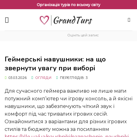
Перейти
Організація турів по всьому світу
до
змісту
Оцініть цей запис
Геймерські навушники: на що
звернути увагу при виборі
03.03.2026
ОГЛЯДИ
ПЕРЕГЛЯДІВ: 3
Для сучасного геймера важливо не лише мати
потужний комп’ютер чи ігрову консоль, а й якісні
навушники, що забезпечують чіткий звук і
комфорт під час тривалих ігрових сесій.
Ознайомитися з варіантами для різних ігрових
стилів та бюджету можна за посиланням
https://allo.ua/ua/naushniki/naznachenie_naushniki-