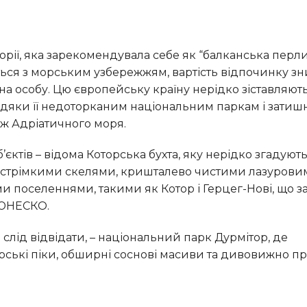
ься з морським узбережжям, вартість відпочинку з
на особу. Цю європейську країну нерідко зіставляють
завдяки її недоторканим національним паркам і зати
 Адріатичного моря.
а стрімкими скелями, кришталево чистими лазурови
 поселеннями, такими як Котор і Герцег-Нові, що з
 ЮНЕСКО.
рські піки, обширні соснові масиви та дивовижно пр