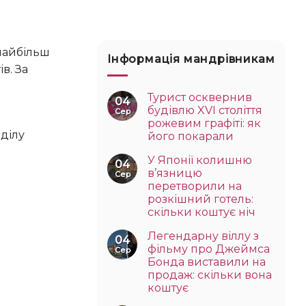
Інформація мандрівникам
в. За
Турист осквернив
04
будівлю XVI століття
Сер
рожевим графіті: як
ділу
його покарали
У Японії колишню
04
в’язницю
Сер
перетворили на
розкішний готель:
скільки коштує ніч
Легендарну віллу з
04
фільму про Джеймса
Сер
Бонда виставили на
продаж: скільки вона
коштує