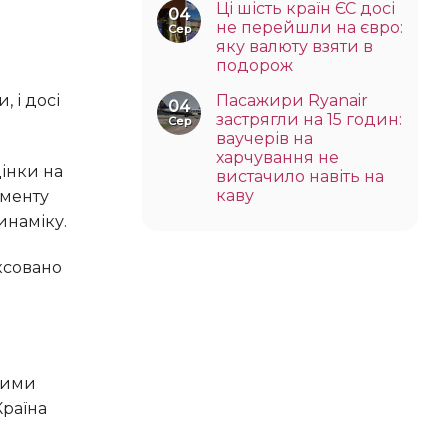
Ці шість країн ЄС досі
04
не перейшли на євро:
Сер
яку валюту взяти в
подорож
Пасажири Ryanair
04
застрягли на 15 годин:
Сер
ваучерів на
харчування не
вистачило навіть на
каву
оменту
инаміку.
Країна