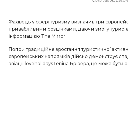
Фото: Автор. Дета
Фахівець у сфері туризму визначив три європейські напрямки, які цього літнього сезону доступні за найбільш
привабливими розцінками, даючи змогу туриста
інформацією The Mirror.
Попри традиційне зростання туристичної активності у період літніх відпусток, вартість турів до трьох
європейських напрямків дійсно демонструє спад
авіації loveholidays Гевіна Брюера, це може бут