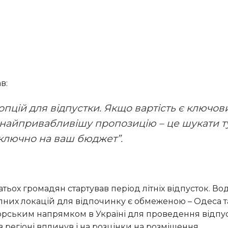
в:
 найпривабливішу пропозицію – це шукати т
иключно на ваш бюджет”.
упних локацій для відпочинку є обмеженою – Одеса т
ським напрямком в Україні для проведення відпус
 регіоні вплинув і на розцінки на розміщення.