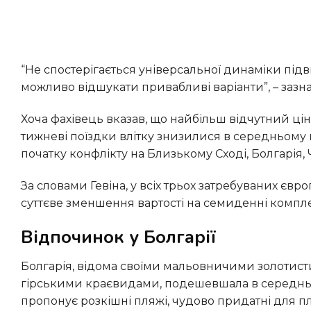
“Не спостерігається універсальної динаміки підвищення розцінок на відпочинок за всіма напрямками, і досі
можливо відшукати привабливі варіанти”, – зазн
Хоча фахівець вказав, що найбільш відчутний ціновий спад зафіксовано у Сполучених Штатах, де розцінки на
тижневі поїздки влітку знизилися в середньому на
початку конфлікту на Близькому Сході, Болгарія
За словами Гевіна, у всіх трьох затребуваних європейських напрямках протягом літнього періоду зафіксовано
суттєве зменшення вартості на семиденні компле
Відпочинок у Болгарії
Болгарія, відома своїми мальовничими золотистими узбережжями вздовж Чорного моря та вражаючими
гірськими краєвидами, подешевшала в середньому
пропонує розкішні пляжі, чудово придатні для п