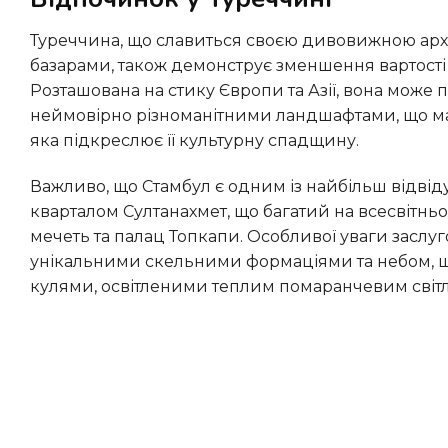
Туреччина, що славиться своєю дивовижною архітектурою, багатою культурною спадщиною та колоритними
базарами, також демонструє зменшення вартості п
Розташована на стику Європи та Азії, вона може
неймовірно різноманітними ландшафтами, що ма
яка підкреслює її культурну спадщину.
Важливо, що Стамбул є одним із найбільш відвідуваних туристичних пунктів у Туреччині, із його історичним
кварталом Султанахмет, що багатий на всесвітньо 
мечеть та палац Топкапи. Особливої уваги заслу
унікальними скельними формаціями та небом, щ
кулями, освітленими теплим помаранчевим світ