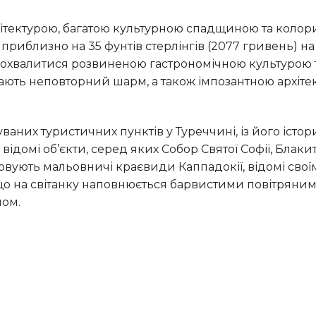
риблизно на 35 фунтів стерлінгів (2077 гривень) на 
 похвалитися розвиненою гастрономічною культурою 
ють неповторний шарм, а також імпозантною архіте
відомі об’єкти, серед яких Собор Святої Софії, Блаки
говують мальовничі краєвиди Каппадокії, відомі сво
о на світанку наповнюється барвистими повітряни
лом.