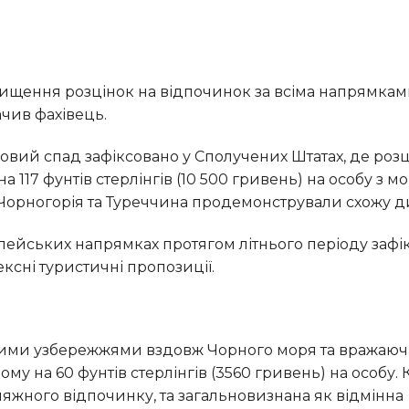
ачив фахівець.
 117 фунтів стерлінгів (10 500 гривень) на особу з м
, Чорногорія та Туреччина продемонстрували схожу д
ксні туристичні пропозиції.
 на 60 фунтів стерлінгів (3560 гривень) на особу. 
ляжного відпочинку, та загальновизнана як відмінна