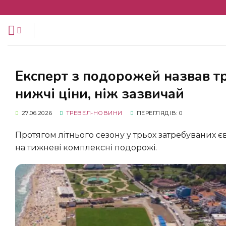
Перейти
до
змісту
Експерт з подорожей назвав три популярні напрямки, що пропонують
нижчі ціни, ніж зазвичай
27.06.2026
ТРЕВЕЛ-НОВИНИ
ПЕРЕГЛЯДІВ: 0
Протягом літнього сезону у трьох затребуваних європейських локаціях зафіксовано суттєве зменшення вартості
на тижневі комплексні подорожі.