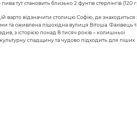
пива тут становить близько 2 фунтів стерлінгів (120 
ми та оживлена пішохідна вулиця Вітоша. Фахівець 
див, з історією понад 8 тисяч років – колишньої
у культурну спадщину та чудово підходить для піших