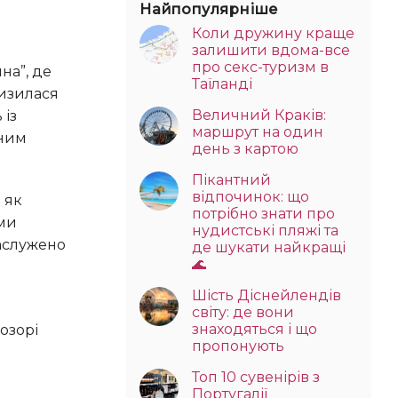
Найпопулярніше
Коли дружину краще
залишити вдома-все
про секс-туризм в
Таїланді
низилася
Величний Краків:
 із
маршрут на один
шним
день з картою
Пікантний
відпочинок: що
потрібно знати про
ми
нудистські пляжі та
аслужено
де шукати найкращі
🌊
Шість Діснейлендів
світу: де вони
знаходяться і що
озорі
пропонують
Топ 10 сувенірів з
Португалії