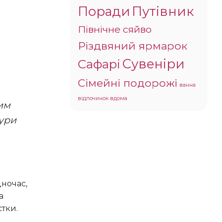
Поради
Путівник
Північне сяйво
Різдвяний ярмарок
Сувеніри
Сафарі
Сімейні подорожі
ванна
відпочинок вдома
ури
а
тки.