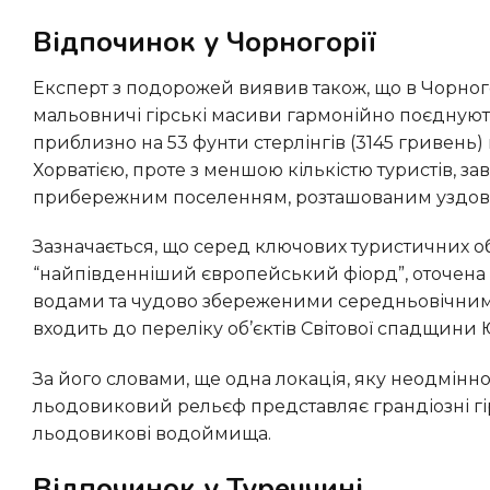
Відпочинок у Чорногорії
Експерт з подорожей виявив також, що в Чорногорії, яка зарекомендувала себе як “балканська перлина”, де
мальовничі гірські масиви гармонійно поєднуют
приблизно на 53 фунти стерлінгів (3145 гривень) 
Хорватією, проте з меншою кількістю туристів, 
прибережним поселенням, розташованим уздовж
Зазначається, що серед ключових туристичних об’єктів – відома Которська бухта, яку нерідко згадують як
“найпівденніший європейський фіорд”, оточен
водами та чудово збереженими середньовічними
входить до переліку об’єктів Світової спадщини
За його словами, ще одна локація, яку неодмінно слід відвідати, – національний парк Дурмітор, де
льодовиковий рельєф представляє грандіозні гі
льодовикові водоймища.
Відпочинок у Туреччині