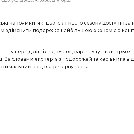
льніше: grandturs.com.ua/about-images/
м здійснити подорож з найбільшою економією кошті
. За словами експерта з подорожей та керівника від
и оптимальний час для резервування.