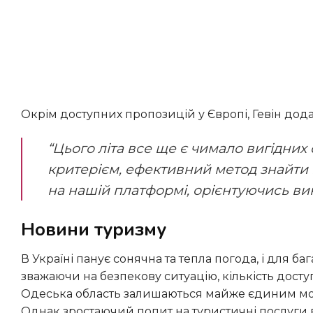
Окрім доступних пропозицій у Європі, Гевін дода
“Цього літа все ще є чимало вигідних опцій для відпустки. Якщо вартість є ключовим
критерієм, ефективний метод знайти
на нашій платформі, орієнтуючись в
Новини туризму
В Україні панує сонячна та тепла погода, і для багатьох громадян стартував період літніх відпусток. Водночас,
зважаючи на безпекову ситуацію, кількість дост
Одеська область залишаються майже єдиним мор
Однак зростаючий попит на туристичні послуги в