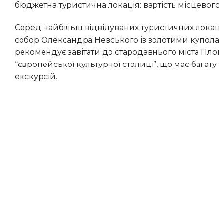
бюджетна туристична локація: вартість місцевого 
Серед найбільш відвідуваних туристичних локацій варто відзначити столицю Софію, де знаходиться знаковий
собор Олександра Невського із золотими купола
рекомендує завітати до стародавнього міста Плов
“європейської культурної столиці”, що має багат
екскурсій.