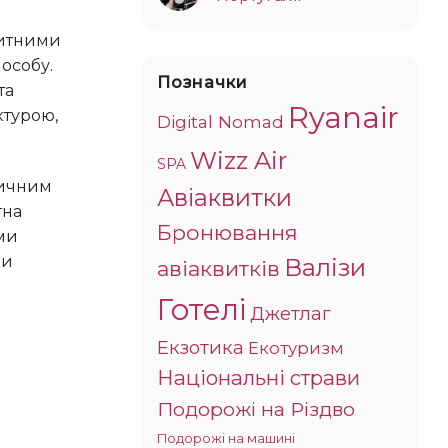
особу.
Позначки
та
Ryanair
ктурою,
Digital Nomad
Wizz Air
SPA
Авіаквитки
тна
Бронювання
їми
ми
Валізи
авіаквитків
Готелі
Джетлаг
Екзотика
Екотуризм
Національні страви
Подорожі на Різдво
Подорожі на машині