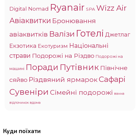
Ryanair
Wizz Air
Digital Nomad
SPA
Авіаквитки
Бронювання
Готелі
Валізи
авіаквитків
Джетлаг
Національні
Екзотика
Екотуризм
страви
Подорожі на Різдво
Подорожі на
Поради
Путівник
Північне
машині
Сафарі
Різдвяний ярмарок
сяйво
Сувеніри
Сімейні подорожі
ванна
відпочинок вдома
Куди поїхати