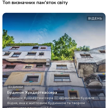
Топ визначних пам'яток світу
ВІДЕНЬ
БУДИНКИ
Будинок Хундертвассера
Будинок Хундертвассера — незвичайна будівля
Відня, яка є житловим будинком та твором