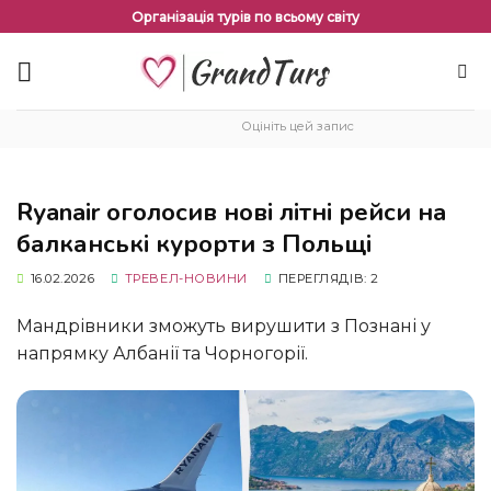
Перейти
Організація турів по всьому світу
до
змісту
Оцініть цей запис
Ryanair оголосив нові літні рейси на
балканські курорти з Польщі
16.02.2026
ТРЕВЕЛ-НОВИНИ
ПЕРЕГЛЯДІВ: 2
Мандрівники зможуть вирушити з Познані у
напрямку Албанії та Чорногорії.