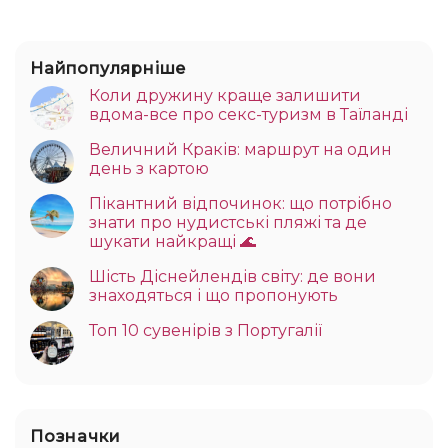
Найпопулярніше
Коли дружину краще залишити
вдома-все про секс-туризм в Таїланді
Величний Краків: маршрут на один
день з картою
Пікантний відпочинок: що потрібно
знати про нудистські пляжі та де
шукати найкращі 🌊
Шість Діснейлендів світу: де вони
знаходяться і що пропонують
Топ 10 сувенірів з Португалії
Позначки