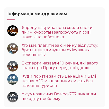
Інформація мандрівникам
Європу накрила нова хвиля спеки:
08
яким курортам загрожують лісові
Сер
пожежі та небезпека
Хто має платити за сімейну відпустку:
08
британців здивували очікування
Сер
покоління Z
Експерти назвали 10 речей, які варто
08
знати про Прагу перед поїздкою
Сер
Куди поїхати замість Венеції чи Балі:
08
названо 10 мальовничих місць без
Сер
натовпів туристів
У сумнозвісних Boeing-737 виявили
07
ще одну проблему
Сер