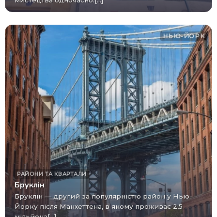
мистецтва одночасно.[...]
НЬЮ-ЙОРК
РАЙОНИ ТА КВАРТАЛИ
Бруклін
Бруклін — другий за популярністю район у Нью-
Йорку після Манхеттена, в якому проживає 2,5
мільйона[...]