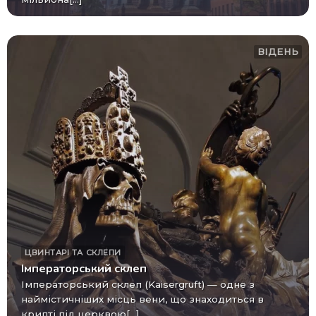
ВІДЕНЬ
ЦВИНТАРІ ТА СКЛЕПИ
Імператорський склеп
Імператорський склеп (Kaisergruft) — одне з
наймістичніших місць вени, що знаходиться в
крипті під церквою[...]