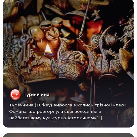
Туреччина
Туреччина (Turkey) виросла з колись грізної імперії
Османа, що розгорнула свої володіння в
найбагатшому культурно-історичному[...]