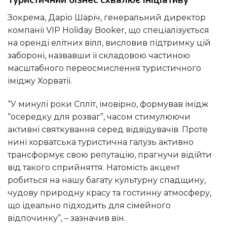
Туристичний бізнес схвалює ініціативу
Зокрема, Даріо Шаріч, генеральний директор
компанії VIP Holiday Booker, що спеціалізується
на оренді елітних вілл, висловив підтримку цій
забороні, назвавши її складовою частиною
масштабного переосмислення туристичного
іміджу Хорватії.
“У минулі роки Спліт, імовірно, формував імідж
“осередку для розваг”, часом стимулюючи
активні святкування серед відвідувачів. Проте
нині хорватська туристична галузь активно
трансформує свою репутацію, прагнучи відійти
від такого сприйняття. Натомість акцент
робиться на нашу багату культурну спадщину,
чудову природну красу та гостинну атмосферу,
що ідеально підходить для сімейного
відпочинку”, – зазначив він.