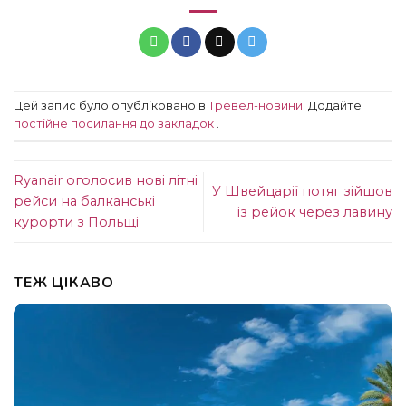
Цей запис було опубліковано в
Тревел-новини
. Додайте
постійне посилання до закладок
.
Ryanair оголосив нові літні
У Швейцарії потяг зійшов
рейси на балканські
із рейок через лавину
курорти з Польщі
ТЕЖ ЦІКАВО