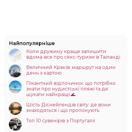
Найпопулярніше
Коли дружину краще залишити
вдома-все про секс-туризм в Таїланді
Величний Краків: маршрут на один
день з картою
Пікантний відпочинок: що потрібно
знати про нудистські пляжі та де
шукати найкращі 🌊
Шість Діснейлендів світу: де вони
знаходяться і що пропонують
Топ 10 сувенірів з Португалії