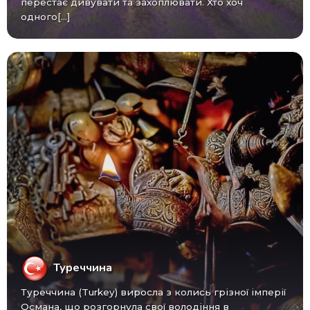
перестає дивувати та захоплювати. Хто хоч
одного[...]
Туреччина
Туреччина (Turkey) виросла з колись грізної імперії
Османа, що розгорнула свої володіння в