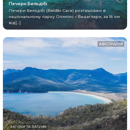
Печери Бельдібі
Печери Бельдібі (Beldibi Cave) розташовані в
національному парку Олімпос – Бедаглари, за 16 км
від[...]
АВСТРАЛІЯ
ЗАТОКИ ТА ЛАГУНИ