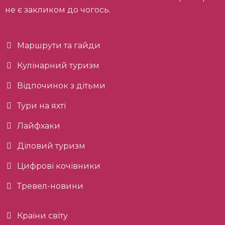
не є закликом до чогось.
Маршрути та гайди
Кулінарний туризм
Відпочинок з дітьми
Тури на яхті
Лайфхаки
Діловий туризм
Цифрові кочівники
Тревел-новини
Країни світу