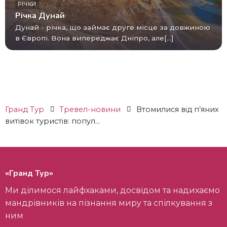
РІЧКИ
Річка Дунай
Дунай - річка, що займає друге місце за довжиною
в Європі. Вона випереджає Дніпро, але[...]
Гранд Тур
Тревел-новини
Втомилися від п’яних
витівок туристів: попул...
«Гранд Тур»
Ми ділимося лайфхаками, досвідом та надихаємо
мандрівників на пізнання миру та спілкування з
ним