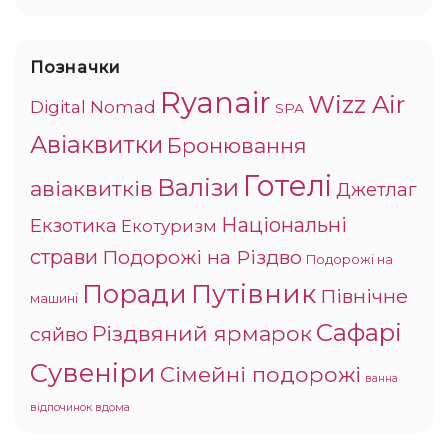
Позначки
Ryanair
Wizz Air
Digital Nomad
SPA
Авіаквитки
Бронювання
Готелі
Валізи
авіаквитків
Джетлаг
Національні
Екзотика
Екотуризм
страви
Подорожі на Різдво
Подорожі на
Поради
Путівник
Північне
машині
Сафарі
Різдвяний ярмарок
сяйво
Сувеніри
Сімейні подорожі
ванна
відпочинок вдома