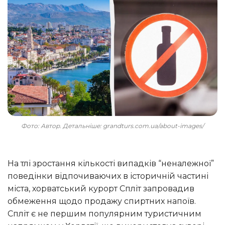
Фото: Автор. Детальніше: grandturs.com.ua/about-images/
На тлі зростання кількості випадків “неналежної”
поведінки відпочиваючих в історичній частині
міста, хорватський курорт Спліт запровадив
обмеження щодо продажу спиртних напоїв.
Спліт є не першим популярним туристичним