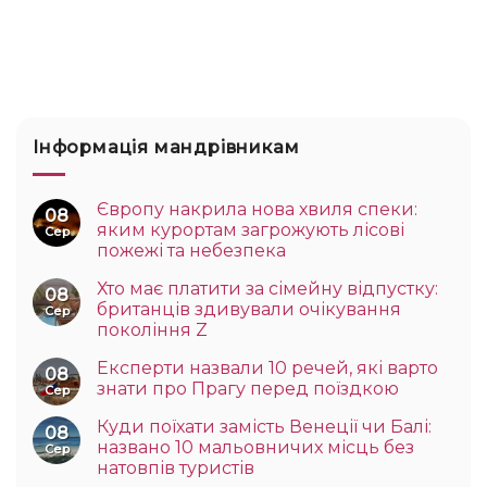
Інформація мандрівникам
Європу накрила нова хвиля спеки:
08
яким курортам загрожують лісові
Сер
пожежі та небезпека
Хто має платити за сімейну відпустку:
08
британців здивували очікування
Сер
покоління Z
Експерти назвали 10 речей, які варто
08
знати про Прагу перед поїздкою
Сер
Куди поїхати замість Венеції чи Балі:
08
названо 10 мальовничих місць без
Сер
натовпів туристів