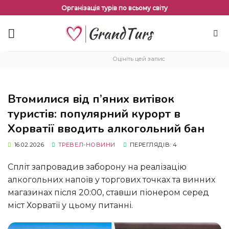
Перейти
Організація турів по всьому світу
до
змісту
Оцініть цей запис
Втомилися від п’яних витівок
туристів: популярний курорт в
Хорватії вводить алкогольний бан
16.02.2026
ТРЕВЕЛ-НОВИНИ
ПЕРЕГЛЯДІВ: 4
Спліт запровадив заборону на реалізацію
алкогольних напоїв у торгових точках та винних
магазинах після 20:00, ставши піонером серед
міст Хорватії у цьому питанні.