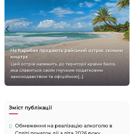
На Карибах продають райський острів: скільки
коштує
Цей острів належить до території країни Беліз,
яка славиться своїм гнучким податковим
законодавством та офіційною[...]
Зміст публікації
Обмеження на реалізацію алкоголю в
Спліті початок дії з літа 2026 року