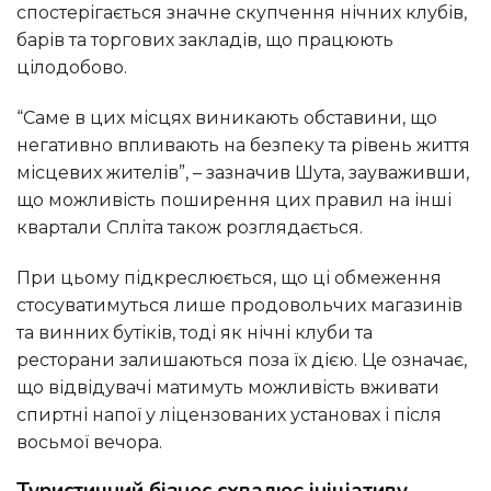
спостерігається значне скупчення нічних клубів,
барів та торгових закладів, що працюють
цілодобово.
“Саме в цих місцях виникають обставини, що
негативно впливають на безпеку та рівень життя
місцевих жителів”, – зазначив Шута, зауваживши,
що можливість поширення цих правил на інші
квартали Спліта також розглядається.
При цьому підкреслюється, що ці обмеження
стосуватимуться лише продовольчих магазинів
та винних бутіків, тоді як нічні клуби та
ресторани залишаються поза їх дією. Це означає,
що відвідувачі матимуть можливість вживати
спиртні напої у ліцензованих установах і після
восьмої вечора.