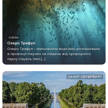
ОЗЕРА
Озеро Трафул
Озеро Трафул – мальовнича водойма, розташована
в провінції Неукен на південь від природного
парку Науель-Уапі.[...]
САНКТ-ПЕТЕРБУРГ