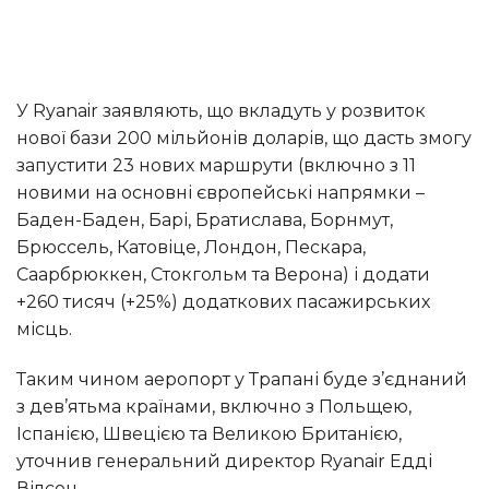
У Ryanair заявляють, що вкладуть у розвиток
нової бази 200 мільйонів доларів, що дасть змогу
запустити 23 нових маршрути (включно з 11
новими на основні європейські напрямки –
Баден-Баден, Барі, Братислава, Борнмут,
Брюссель, Катовіце, Лондон, Пескара,
Саарбрюккен, Стокгольм та Верона) і додати
+260 тисяч (+25%) додаткових пасажирських
місць.
Таким чином аеропорт у Трапані буде з’єднаний
з дев’ятьма країнами, включно з Польщею,
Іспанією, Швецією та Великою Британією,
уточнив генеральний директор Ryanair Едді
Вілсон.