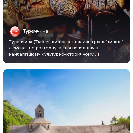
Туреччина
Туреччина (Turkey) виросла з колись грізної імперії
Османа, що розгорнула свої володіння в
найбагатшому культурно-історичному[...]