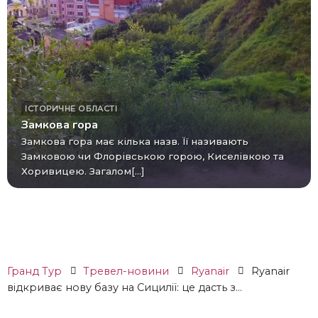
ІСТОРИЧНЕ
ОБЛАСТІ
Замкова гора
Замкова гора має кілька назв. Її називають
Замковою чи Флорівською горою, Киселівкою та
Хоривицею. Загалом[...]
Гранд Тур
Тревел-новини
Ryanair
Ryanair
відкриває нову базу на Сицилії: це дасть з...