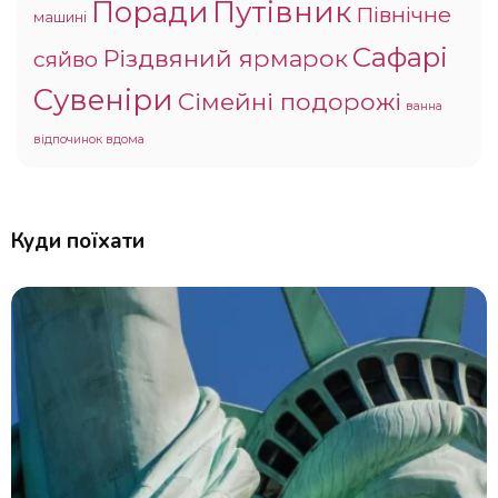
Поради
Путівник
Північне
машині
Сафарі
Різдвяний ярмарок
сяйво
Сувеніри
Сімейні подорожі
ванна
відпочинок вдома
Куди поїхати