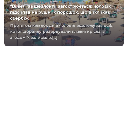
“Війна” за шезлонги загострюється: чоловік
підсипав на рушник порошок, що викликає
свербіж
Протягом кількох днів чоловік відстежував осіб,
котрі щоранку резервували пляжні крісла, а
згодом їх залишали.[...]