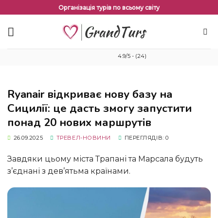
Перейти
Організація турів по всьому світу
до
змісту
4.9/5 - (24)
Ryanair відкриває нову базу на
Сицилії: це дасть змогу запустити
понад 20 нових маршрутів
26.09.2025
ТРЕВЕЛ-НОВИНИ
ПЕРЕГЛЯДІВ: 0
Завдяки цьому міста Трапані та Марсала будуть
з’єднані з дев’ятьма країнами.