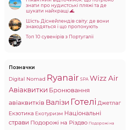
знати про нудистські пляжі та де
шукати найкращі 🌊
Шість Діснейлендів світу: де вони
знаходяться і що пропонують
Топ 10 сувенірів з Португалії
Позначки
Ryanair
Wizz Air
Digital Nomad
SPA
Авіаквитки
Бронювання
Готелі
Валізи
авіаквитків
Джетлаг
Національні
Екзотика
Екотуризм
страви
Подорожі на Різдво
Подорожі на