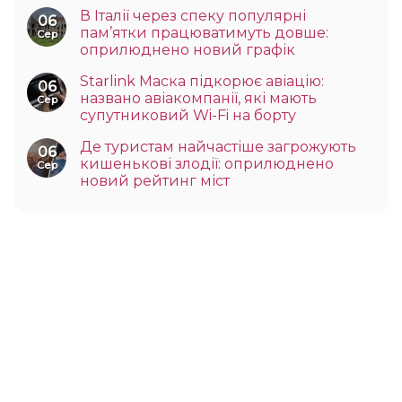
В Італії через спеку популярні
06
пам’ятки працюватимуть довше:
Сер
оприлюднено новий графік
Starlink Маска підкорює авіацію:
06
названо авіакомпанії, які мають
Сер
супутниковий Wi-Fi на борту
Де туристам найчастіше загрожують
06
кишенькові злодії: оприлюднено
Сер
новий рейтинг міст