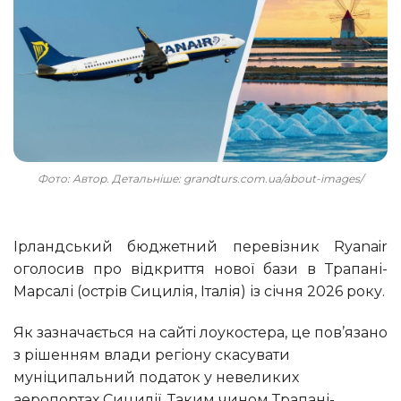
Фото: Автор. Детальніше: grandturs.com.ua/about-images/
Ірландський бюджетний перевізник Ryanair
оголосив про відкриття нової бази в Трапані-
Марсалі (острів Сицилія, Італія) із січня 2026 року.
Як зазначається на сайті лоукостера, це пов’язано
з рішенням влади регіону скасувати
муніципальний податок у невеликих
аеропортах Сицилії. Таким чином Трапані-