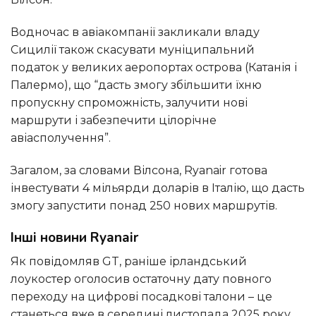
Водночас в авіакомпанії закликали владу
Сицилії також скасувати муніципальний
податок у великих аеропортах острова (Катанія і
Палермо), що “дасть змогу збільшити їхню
пропускну спроможність, залучити нові
маршрути і забезпечити цілорічне
авіасполучення”.
Загалом, за словами Вілсона, Ryanair готова
інвестувати 4 мільярди доларів в Італію, що дасть
змогу запустити понад 250 нових маршрутів.
Інші новини Ryanair
Як повідомляв GT, раніше ірландський
лоукостер оголосив остаточну дату повного
переходу на цифрові посадкові талони – це
станеться вже в середині листопада 2025 року.