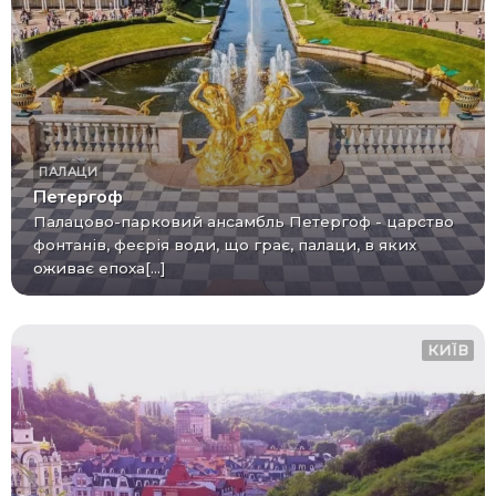
ПАЛАЦИ
Петергоф
Палацово-парковий ансамбль Петергоф - царство
фонтанів, феєрія води, що грає, палаци, в яких
оживає епоха[...]
КИЇВ