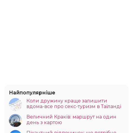
Найпопулярніше
Коли дружину краще залишити
вдома-все про секс-туризм в Таїланді
Величний Краків: маршрут на один
день з картою
Пікантний відпочинок: що потрібно