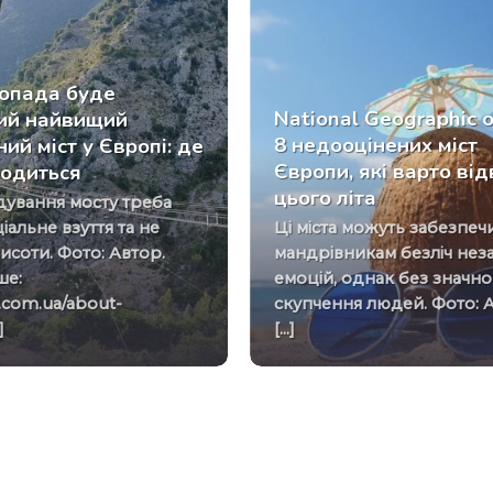
опада буде
National Geographic 
тий найвищий
8 недооцінених міст
ний міст у Європі: де
Європи, які варто від
ходиться
цього літа
іальне взуття та не
Ці міста можуть забезпечити
исоти. Фото: Автор.
мандрівникам безліч неза
ше:
емоцій, однак без значно
.com.ua/about-
скупчення людей. Фото: 
]
[...]