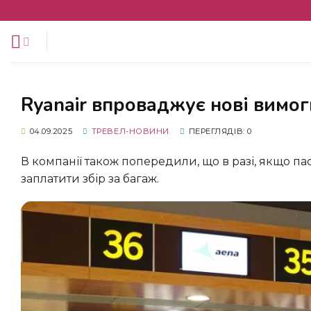
Перейти
до
змісту
Ryanair впроваджує нові вимо
04.09.2025
ТРЕВЕЛ-НОВИНИ
ПЕРЕГЛЯДІВ: 0
В компанії також попередили, що в разі, якщо пасажир не дотримується нових обмежень, він буде повинен
заплатити збір за багаж.