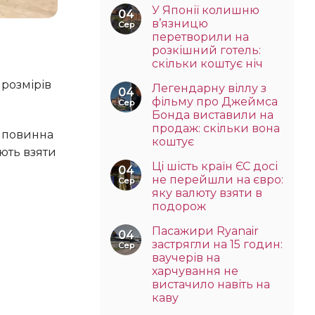
У Японії колишню
04
в’язницю
Сер
перетворили на
розкішний готель:
скільки коштує ніч
Легендарну віллу з
04
фільму про Джеймса
Сер
Бонда виставили на
продаж: скільки вона
коштує
ють взяти
Ці шість країн ЄС досі
04
не перейшли на євро:
Сер
яку валюту взяти в
подорож
Пасажири Ryanair
04
застрягли на 15 годин:
Сер
ваучерів на
харчування не
вистачило навіть на
каву