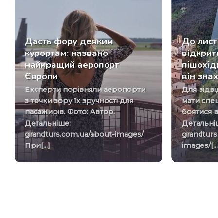
Дасть фору деяким
До лист
курортам: названо
відкри
найкращий аеропорт
пішохід
Європи
він зна
Експерти порівняли аеропорти
Для відвідування мосту треба
з точки зору їх зручності для
мати спец
пасажирів. Фото: Автор.
боятися в
Детальніше:
Детальні
grandturs.com.ua/about-images/
grandturs
При[...]
images/[...