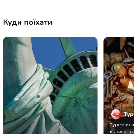
Куди поїхати
Тур
Туреччина (Turkey) виросла з
колись грі