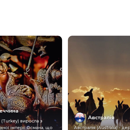
еччина
Австралія
зної імперії Османа, що
Австралія (Australia) - ​​держава в