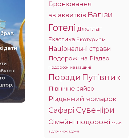
Бронювання
Валізи
авіаквитків
Готелі
Джетлаг
обрав
Екзотика
Екотуризм
“Реакція була шокуючою”:
відати
Національні страви
прибиральниця назвала
Подорожі на Різдво
речі, які їй ніколи не казали
Подорожі на машині
прибирати в номерах
бутніх
Поради
Путівник
го
Це стосується як предметів
Автор.
повсякденного вжитку, з яких
Північне сяйво
ми п’ємо, так і самого ліжка, на[...]
Різдвяний ярмарок
Сувеніри
Сафарі
Сімейні подорожі
ванна
відпочинок вдома