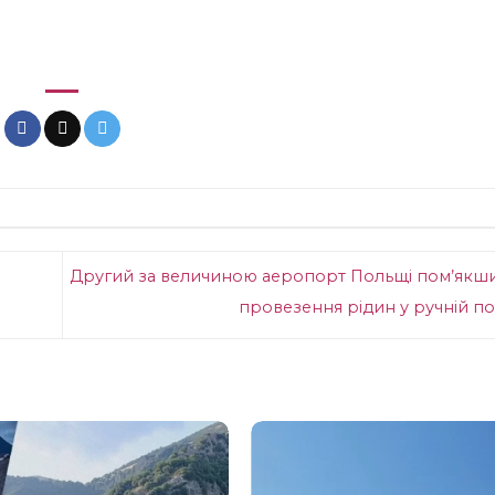
Другий за величиною аеропорт Польщі пом’якш
провезення рідин у ручній п