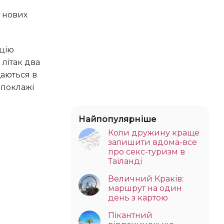
С нових
 літак два
щаються в
 поклажі
Найпопулярніше
Коли дружину краще
залишити вдома-все
про секс-туризм в
Таїланді
Величний Краків:
маршрут на один
день з картою
Пікантний