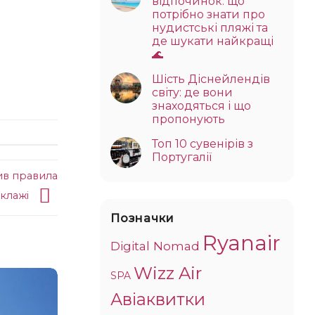
відпочинок: що
потрібно знати про
нудистські пляжі та
де шукати найкращі
🌊
Шість Діснейлендів
світу: де вони
знаходяться і що
пропонують
Топ 10 сувенірів з
Португалії
ив правила
оклажі
Позначки
Ryanair
Digital Nomad
Wizz Air
SPA
Авіаквитки