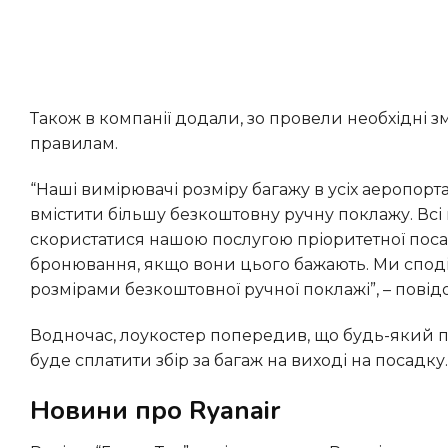
Також в компанії додали, зо провели необхідні зміни для вимірювачів багажу, щоб вони відповідали новим
правилам.
“Наші вимірювачі розміру багажу в усіх аеропортах були підлаштовані під нові правила, щоб могли тепер
вмістити більшу безкоштовну ручну поклажу. Всі 
скористатися нашою послугою пріоритетної посад
бронювання, якщо вони цього бажають. Ми споді
розмірами безкоштовної ручної поклажі”, – повідо
Водночас, лоукостер попередив, що будь-який пасажир, який не дотримається цих нових обмежень, повинен
буде сплатити збір за багаж на виході на посадку.
Новини про Ryanair