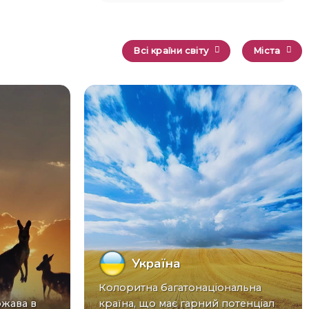
Всі країни світу
Міста
Україна
Колоритна багатонаціональна
країна, що має гарний потенціал