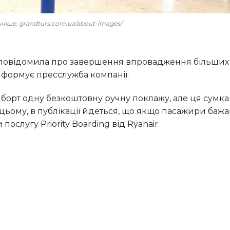
льніше: grandturs.com.ua/about-images/
 інформує пресслужба компанії.
цьому, в публікації йдеться, що якщо пасажири бажа
ослугу Priority Boarding від Ryanair.