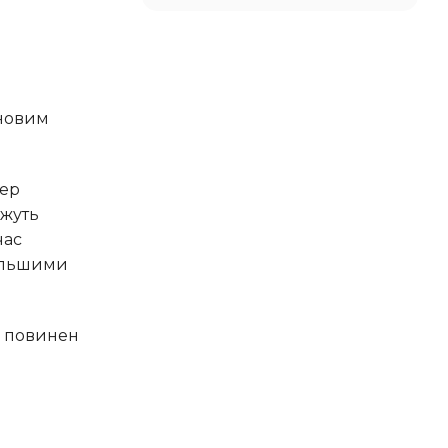
ожуть
час
більшими