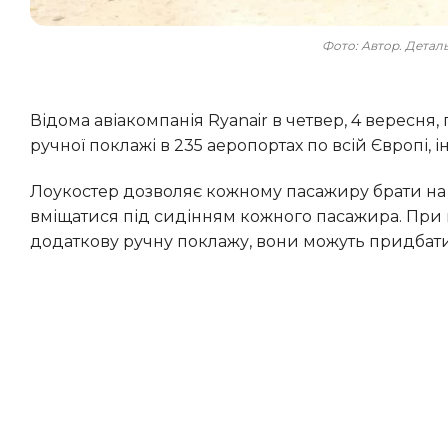
Фото: Автор. Дета
Відома авіакомпанія Ryanair в четвер, 4 вересня, повідомила про завершення впровадження більших розмірів
ручної поклажі в 235 аеропортах по всій Європі,
Лоукостер дозволяє кожному пасажиру брати на борт одну безкоштовну ручну поклажу, але ця сумка повинна
вміщатися під сидінням кожного пасажира. При 
додаткову ручну поклажу, вони можуть придбати п