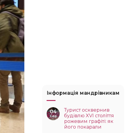
Інформація мандрівникам
Турист осквернив
04
будівлю XVI століття
Сер
рожевим графіті: як
його покарали