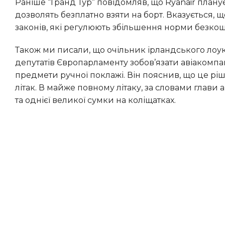
Раніше “Гранд Тур” повідомляв, що Ryanair планує збільшити розмір “особистої сумки”, яку пасажирам
дозволять безплатно взяти на борт. Вказується, 
законів, які регулюють збільшення норми безко
Також ми писали, що очільник ірландського лоукостеру Ryanair Майкл О’Лірі розкритикував пропозицію
депутатів Європарламенту зобов’язати авіакомпан
предмети ручної поклажі. Він пояснив, що це рі
літак. В майже повному літаку, за словами глави 
та однієї великої сумки на коліщатках.