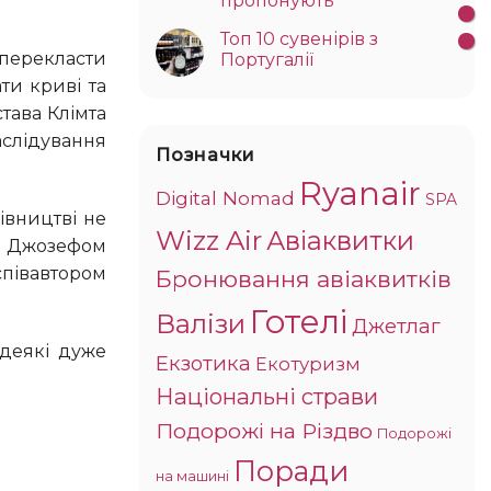
пропонують
Топ 10 сувенірів з
Португалії
ти криві та
тава Клімта
аслідування
Позначки
Ryanair
Digital Nomad
SPA
Wizz Air
Авіаквитки
ом Джозефом
півавтором
Бронювання авіаквитків
Готелі
Валізи
Джетлаг
Екзотика
Екотуризм
Національні страви
Подорожі на Різдво
Подорожі
Поради
на машині