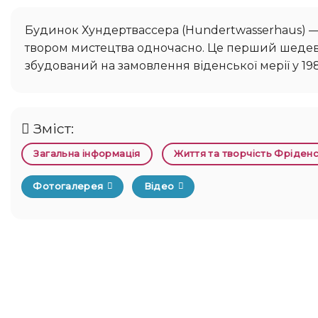
Будинок Хундертвассера (Hundertwasserhaus) — незвичайна будівля Відня, яка є житловим будинком та
твором мистецтва одночасно. Це перший шедевр
збудований на замовлення віденської мерії у 198
Зміст:
Загальна інформація
Життя та творчість Фріден
Фотогалерея
Відео