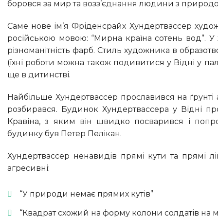
боровся за мир та возз’єднання людини з природ
Саме нове ім’я Фріденсрайх Хундертвассер художник сформував із кількох слів, які можна дослівно перекласти
російською мовою: “Мирна країна сотень вод”. У
різноманітність фарб. Стиль художника в образот
(їхні роботи можна також подивитися у Відні у па
ще в дитинстві.
Найбільше Хундертвассер прославився на ґрунті архітектури, хоча сам він архітектором не був і в будівництві не
розбирався. Будинок Хундертвассера у Відні пр
Кравіна, з яким він швидко посварився і попр
будинку був Петер Пелікан.
Хундертвассер ненавидів прямі кути та прямі лінії. На цю тему відомо безліч його висловлювань, деякі дуже
агресивні:
“У природи немає прямих кутів”
“Квадрат схожий на форму колони солдатів на 