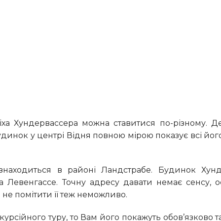
удинок у центрі Відня повною мірою показує всі його
а Левенгассе. Точну адресу давати немає сенсу, 
 не помітити її теж неможливо.