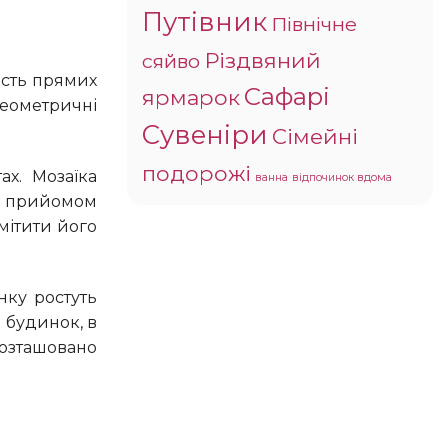
Путівник
Північне
Різдвяний
сяйво
Сафарі
ярмарок
геометричні
Сувеніри
Сімейні
подорожі
ванна
відпочинок вдома
м прийомом
омітити його
 будинок, в
розташовано