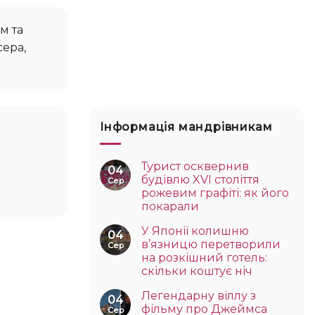
ера,
Інформація мандрівникам
Турист осквернив
04
будівлю XVI століття
Сер
рожевим графіті: як його
покарали
У Японії колишню
04
в’язницю перетворили
Сер
на розкішний готель:
скільки коштує ніч
Легендарну віллу з
04
фільму про Джеймса
Сер