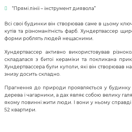
“Прямі лінії – інструмент диявола”
Всі свої будинки він створював саме в цьому ключі. Мінімум прямих і максимум кривих форм, відсутність прямих
кутів та різноманітність фарб. Хундертвассер щи
форми роблять людей нещасними.
Хундертвассер активно використовував різнокольорові мозаїки у всіх своїх архітектурних проектах. Мозаїка
складалася з битої кераміки та покликана пр
Хундертвассера були куполи, які він створював на 
знизу досить складно.
Прагнення до природи проявляється у будинку Хундертвассера у достатку зелені. На терасах будинку ростуть
дерева і чагарники, а дах являє собою велику гал
якому повинні жити люди. І вони у ньому справд
52 квартири.