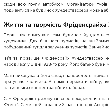
сюди всю групу автобусом. Організатори турі
подивитися на будинок Хундертвассера можна аб
Життя та творчість Фріденсрайх
Перш ніж описувати сам будинок Хундертвассера, варто розповісти про найзнаменитішого австрійського
художника. Для більшості туристів, не знайоми
побудований тут для залучення туристів. Звичайно,
Ім’я та прізвище Фріденсрайх Хундертвассер не справжні, насправді митця звали Фредерік Стовассер. Він
народився у Відні 1928-го року. Його батько був н
Мати виховувала його сама, і напередодні приєднання Австрії до третього рейху хрестила його в католицтво, що
врятувало хлопчика. Він зміг пережити війну, ал
нацистських концентраційних таборах.
Сам Фредерік приховував своє походження і навіть служив деякий час в організації нацистської молоді “Гітлер
Югент”. Саме цей страшний час в історії Австрі