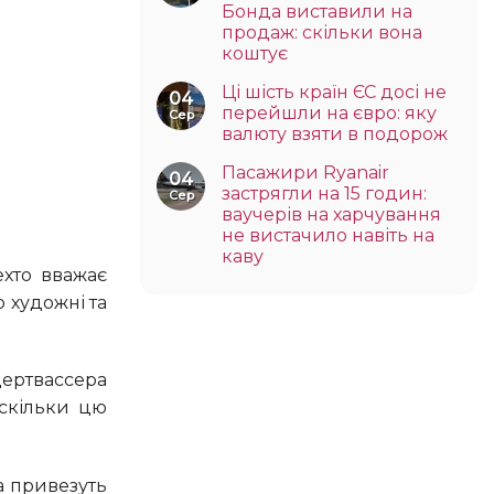
Бонда виставили на
продаж: скільки вона
коштує
Ці шість країн ЄС досі не
04
перейшли на євро: яку
Сер
валюту взяти в подорож
Пасажири Ryanair
04
застрягли на 15 годин:
Сер
ваучерів на харчування
не вистачило навіть на
каву
 художні та
оскільки цю