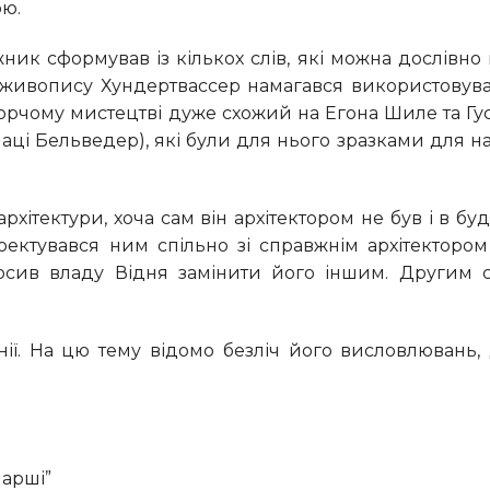
ою.
 живопису Хундертвассер намагався використовува
ворчому мистецтві дуже схожий на Егона Шиле та Гус
лаці Бельведер), які були для нього зразками для н
оектувався ним спільно зі справжнім архітектор
осив владу Відня замінити його іншим. Другим с
марші”