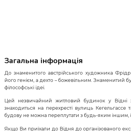
Загальна інформація
До знаменитого австрійського художника Фрідріха Хундервассера можна ставитися по-різному. Дехто вважає
його генієм, а дехто – божевільним. Знаменитий б
філософські ідеї.
Цей незвичайний житловий будинок у Відні знаходиться в районі Ландстрабе. Будинок Хундертвассера
знаходиться на перехресті вулиць Кегельгассе т
будову не можна переплутати з будь-яким іншим, і
Якщо Ви приїхали до Відня до організованого екскурсійного туру, то Вам його покажуть обов’язково та привезуть