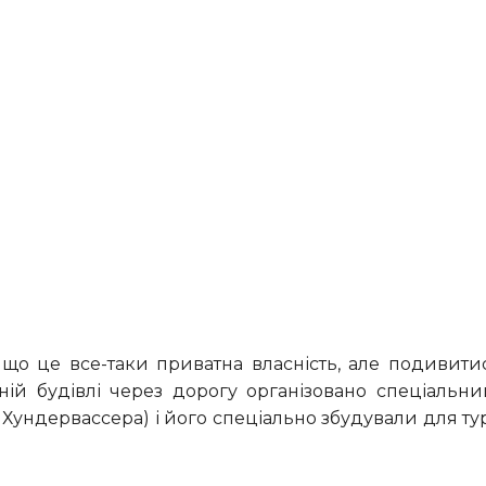
ній будівлі через дорогу організовано спеціальн
 Хундервассера) і його спеціально збудували для тур