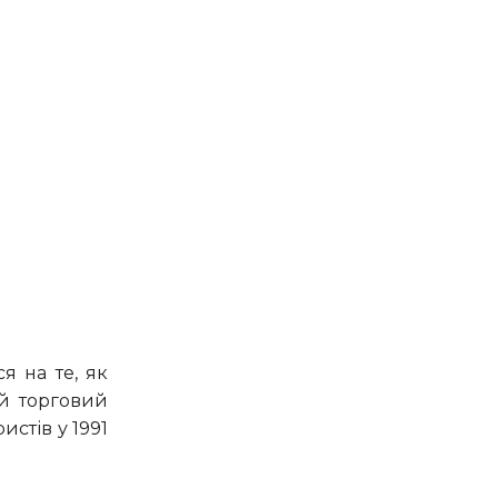
ий торговий
истів у 1991