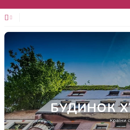
Перейти
до
змісту
БУДИНОК 
Країни с