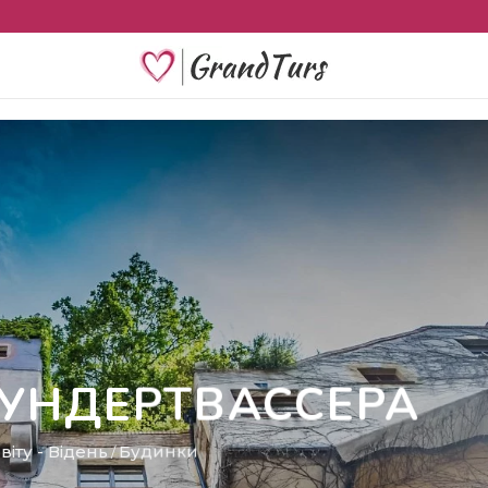
ХУНДЕРТВАССЕРА
віту
-
Відень
Будинки
/