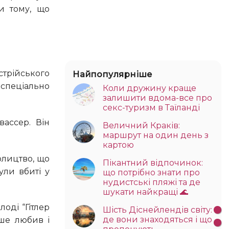
и тому, що
Найпопулярніше
 спеціально
Коли дружину краще
залишити вдома-все про
секс-туризм в Таїланді
Величний Краків:
маршрут на один день з
картою
Пікантний відпочинок:
ули вбиті у
що потрібно знати про
нудистські пляжі та де
шукати найкращі 🌊
Шість Діснейлендів світу:
де вони знаходяться і що
ьше любив і