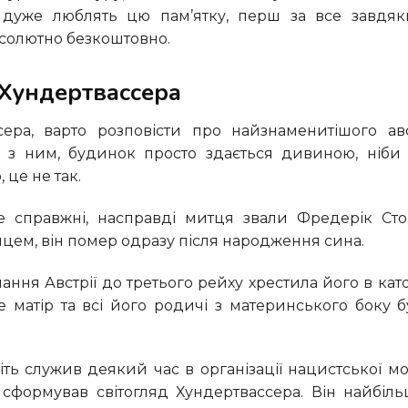
в дуже люблять цю пам’ятку, перш за все завдяк
солютно безкоштовно.
а Хундертвассера
х з ним, будинок просто здається дивиною, ніби
 це не так.
імцем, він помер одразу після народження сина.
е матір та всі його родичі з материнського боку б
ї сформував світогляд Хундертвассера. Він найбіл