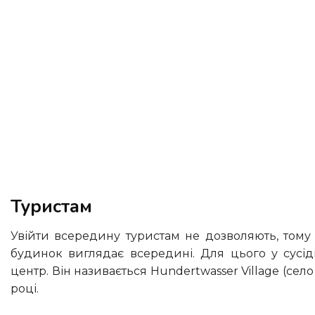
Туристам
Увійти всередину туристам не дозволяють, тому що це все-таки приватна власність, але подивитися на те, як
будинок виглядає всередині. Для цього у сусід
центр. Він називається Hundertwasser Village (село
році.