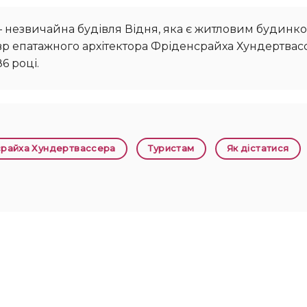
 епатажного архітектора Фріденсрайха Хундертвасс
6 році.
срайха Хундертвассера
Туристам
Як дістатися