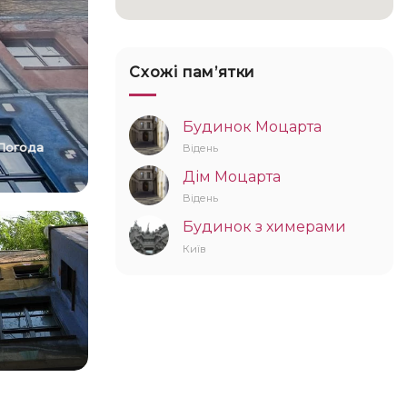
Схожі памʼятки
Будинок Моцарта
Погода
Відень
Дім Моцарта
Відень
Будинок з химерами
Київ