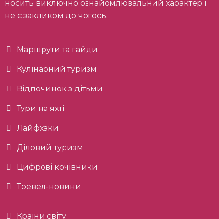
носить виключно ознайомлювальний характер і
не є закликом до чогось.
Маршрути та гайди
Кулінарний туризм
Відпочинок з дітьми
Тури на яхті
Лайфхаки
Діловий туризм
Цифрові кочівники
Тревел-новини
Країни світу