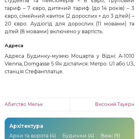
студентів та пенсіонерів – 8 євро, груповий
тариф – 7 євро, дитячий тариф (до 14 років) – 3
євро, сімейний квиток (2 дорослих + до 3 дітей) –
20 євро. Аудіогід для дорослих (11 мовами) та
дітей (8 мовами) включено у вартість.
Адреса
Адреса Будинку-музею Моцарта у Відні: A-1010
Vienna, Domgasse 5 Як дістатися: Метро: U1 або U3,
станція Стефанплатце.
Абатство Мельк
Високий Тауерн
Архітектура
Арки та ворота
(4)
Будинки
(4)
Вежі
(9)