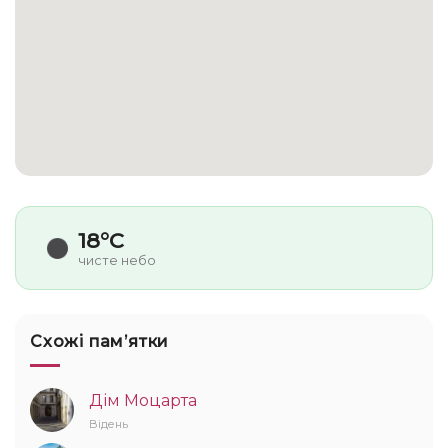
18°C
чисте небо
Схожі памʼятки
Дім Моцарта
Відень