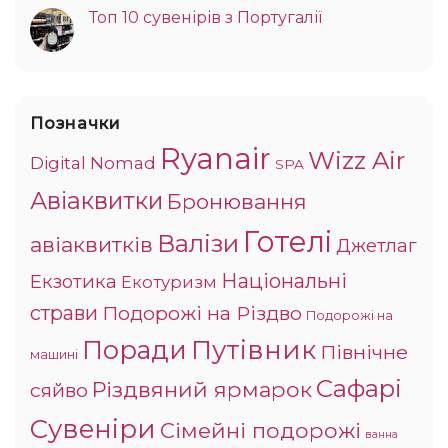
Топ 10 сувенірів з Португалії
Позначки
Ryanair
Wizz Air
Digital Nomad
SPA
Авіаквитки
Бронювання
Готелі
Валізи
авіаквитків
Джетлаг
Національні
Екзотика
Екотуризм
страви
Подорожі на Різдво
Подорожі на
Поради
Путівник
Північне
машині
Сафарі
Різдвяний ярмарок
сяйво
Сувеніри
Сімейні подорожі
ванна