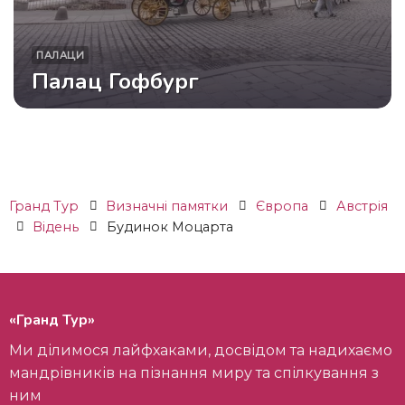
ПАЛАЦИ
Палац Гофбург
Гранд Тур
Визначні памятки
Європа
Австрія
Відень
Будинок Моцарта
«Гранд Тур»
Ми ділимося лайфхаками, досвідом та надихаємо
мандрівників на пізнання миру та спілкування з
ним