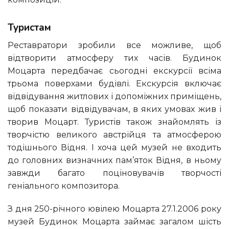
Туристам
Реставратори зробили все можливе, щоб
відтворити атмосферу тих часів. Будинок
Моцарта передбачає сьогодні екскурсії всіма
трьома поверхами будівлі. Екскурсія включає
відвідування житлових і допоміжних приміщень,
щоб показати відвідувачам, в яких умовах жив і
творив Моцарт. Туристів також знайомлять із
творчістю великого австрійця та атмосферою
тодішнього Відня. І хоча цей музей не входить
до головних визначних пам’яток Відня, в ньому
завжди багато поціновувачів творчості
геніального композитора.
З дня 250-річного ювілею Моцарта 27.1.2006 року
музей Будинок Моцарта займає загалом шість