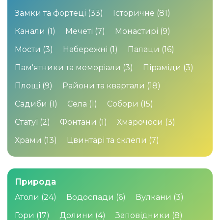
Замки та фортеці
(33)
Історичне
(81)
Канали
(1)
Мечеті
(7)
Монастирі
(9)
Мости
(3)
Набережні
(1)
Палаци
(16)
Пам'ятники та меморіали
(3)
Піраміди
(3)
Площі
(9)
Райони та квартали
(18)
Садиби
(1)
Села
(1)
Собори
(15)
Статуї
(2)
Фонтани
(1)
Хмарочоси
(3)
Храми
(13)
Цвинтарі та склепи
(7)
Природа
Атоли
(24)
Водоспади
(6)
Вулкани
(3)
Гори
(17)
Долини
(4)
Заповідники
(8)