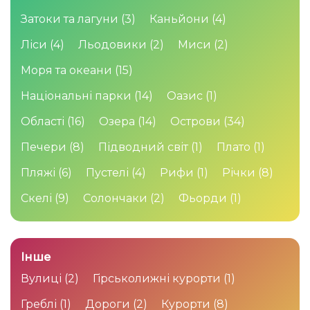
Затоки та лагуни
(3)
Каньйони
(4)
Ліси
(4)
Льодовики
(2)
Миси
(2)
Моря та океани
(15)
Національні парки
(14)
Оазис
(1)
Області
(16)
Озера
(14)
Острови
(34)
Печери
(8)
Підводний світ
(1)
Плато
(1)
Пляжі
(6)
Пустелі
(4)
Рифи
(1)
Річки
(8)
Скелі
(9)
Солончаки
(2)
Фьорди
(1)
Інше
Вулиці
(2)
Гірськолижні курорти
(1)
Греблі
(1)
Дороги
(2)
Курорти
(8)