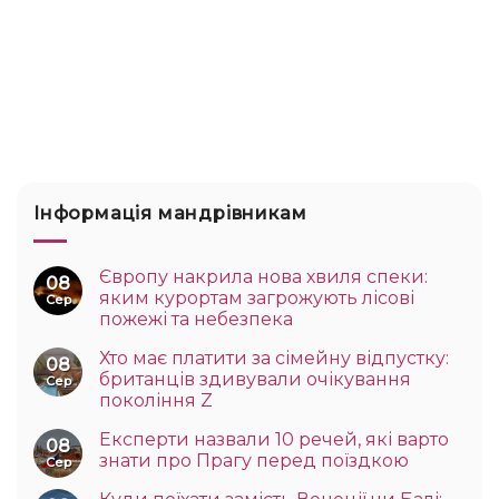
Інформація мандрівникам
Європу накрила нова хвиля спеки:
08
яким курортам загрожують лісові
Сер
пожежі та небезпека
Хто має платити за сімейну відпустку:
08
британців здивували очікування
Сер
покоління Z
Експерти назвали 10 речей, які варто
08
знати про Прагу перед поїздкою
Сер