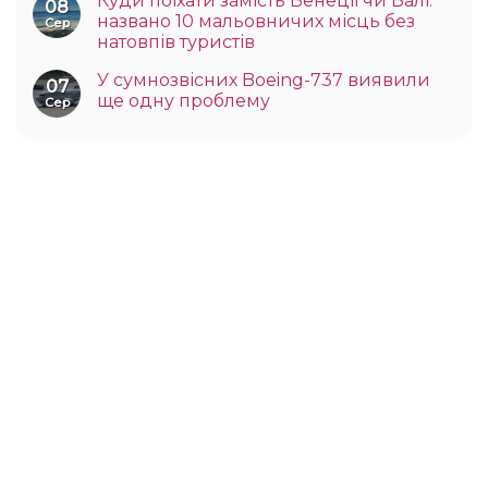
Куди поїхати замість Венеції чи Балі:
08
названо 10 мальовничих місць без
Сер
натовпів туристів
У сумнозвісних Boeing-737 виявили
07
ще одну проблему
Сер