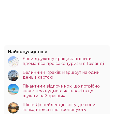
Найпопулярніше
Коли дружину краще залишити
вдома-все про секс-туризм в Таїланді
Величний Краків: маршрут на один
день з картою
Пікантний відпочинок: що потрібно
знати про нудистські пляжі та де
шукати найкращі 🌊
Шість Діснейлендів світу: де вони
знаходяться і що пропонують