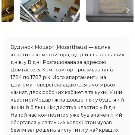
Будинок Моцарт (Mozarthaus) — єдина
квартира композитора, що дійшла до наших
днів, у Відні. Розташована за адресою
Домгассе, 5. Композитор проживав тут із
1784 по 1787 рік. Його апартаменти на
другому поверсі складаються з чотирьох
кімнат, двох робочих кабінетів та кухні. У цій
квартирі Моцарт жив довше, ніж у будь-якій
іншій із більш ніж десятка квартир у Відні.
На той час композитор уже був знаменитий,
обертався у світських колах і отримував
безліч запрошень виступити у найкращих