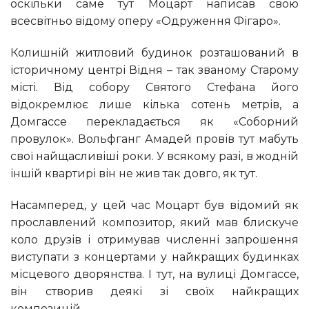
оскільки саме тут Моцарт написав свою
всесвітньо відому оперу «Одруження Фігаро».
Колишній житловий будинок розташований в
історичному центрі Відня – так званому Старому
місті. Від собору Святого Стефана його
відокремлює лише кілька сотень метрів, а
Домгассе перекладається як «Соборний
провулок». Вольфганг Амадей провів тут мабуть
свої найщасливіші роки. У всякому разі, в жодній
іншій квартирі він не жив так довго, як тут.
Насамперед, у цей час Моцарт був відомий як
прославлений композитор, який мав блискуче
коло друзів і отримував численні запрошення
виступати з концертами у найкращих будинках
місцевого дворянства. І тут, на вулиці Домгассе,
він створив деякі зі своїх найкращих
композицій.