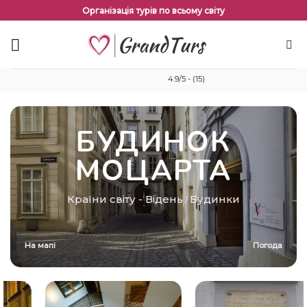
Перейти
Організація турів по всьому світу
до
змісту
4.9/5 - (15)
БУДИНОК
МОЦАРТА
Країни світу
-
Відень
Будинки
/
На мапі
Погода