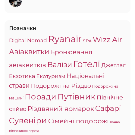
Позначки
Ryanair
Wizz Air
Digital Nomad
SPA
Авіаквитки
Бронювання
Готелі
Валізи
авіаквитків
Джетлаг
Національні
Екзотика
Екотуризм
страви
Подорожі на Різдво
Подорожі на
Поради
Путівник
Північне
машині
Сафарі
Різдвяний ярмарок
сяйво
Сувеніри
Сімейні подорожі
ванна
відпочинок вдома