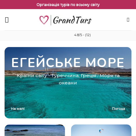
Перейти
Організація турів по всьому світу
до
змісту
4.8/5 - (12)
ЕГЕЙСЬКЕ МОРЕ
Країни світу
-
Туреччина
,
Греція
Моря та
/
океани
На мапі
Погода