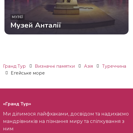
МУЗЕЇ
Музей Анталії
Гранд Тур
Визначні памятки
Азія
Туреччина
Егейське море
«Гранд Тур»
Ми ділимося лайфхаками, досвідом та надихаємо
мандрівників на пізнання миру та спілкування з
ним