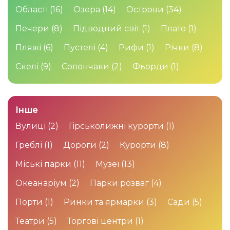
Області
(16)
Озера
(14)
Острови
(34)
Печери
(8)
Підводний світ
(1)
Плато
(1)
Пляжі
(6)
Пустелі
(4)
Рифи
(1)
Річки
(8)
Скелі
(9)
Солончаки
(2)
Фьорди
(1)
Інше
Вулиці
(2)
Гірськолижні курорти
(1)
Греблі
(1)
Дороги
(2)
Курорти
(8)
Міські парки
(11)
Музеї
(13)
Океанаріум
(2)
Парки розваг
(4)
Порти
(1)
Ринки та ярмарки
(3)
Сади
(5)
Театри
(5)
Торгові центри
(1)