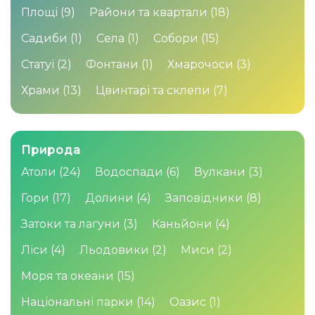
Площі
(9)
Райони та квартали
(18)
Садиби
(1)
Села
(1)
Собори
(15)
Статуї
(2)
Фонтани
(1)
Хмарочоси
(3)
Храми
(13)
Цвинтарі та склепи
(7)
Природа
Атоли
(24)
Водоспади
(6)
Вулкани
(3)
Гори
(17)
Долини
(4)
Заповідники
(8)
Затоки та лагуни
(3)
Каньйони
(4)
Ліси
(4)
Льодовики
(2)
Миси
(2)
Моря та океани
(15)
Національні парки
(14)
Оазис
(1)