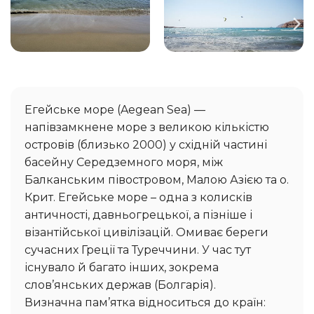
Егейське море (Aegean Sea) —
напівзамкнене море з великою кількістю
островів (близько 2000) у східній частині
басейну Середземного моря, між
Балканським півостровом, Малою Азією та о.
Крит. Егейське море – одна з колисків
античності, давньогрецької, а пізніше і
візантійської цивілізацій. Омиває береги
сучасних Греції та Туреччини. У час тут
існувало й багато інших, зокрема
слов’янських держав (Болгарія).
Визначна пам’ятка відноситься до країн: