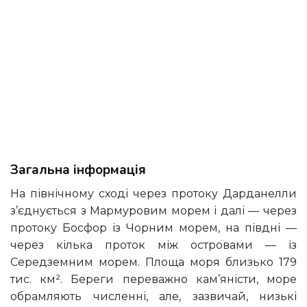
Загальна інформація
На північному сході через протоку Дарданелли
з’єднується з Мармуровим морем і далі — через
протоку Босфор із Чорним морем, на півдні —
через кілька проток між островами — із
Середземним морем. Площа моря близько 179
тис. км². Береги переважно кам’яністи, море
обрамляють численні, але, зазвичай, низькі