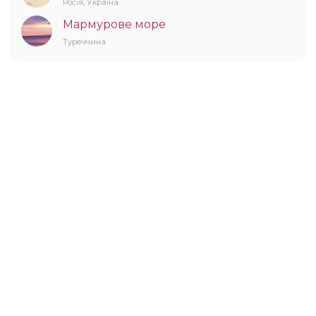
Росія
,
Україна
Мармурове море
Туреччина