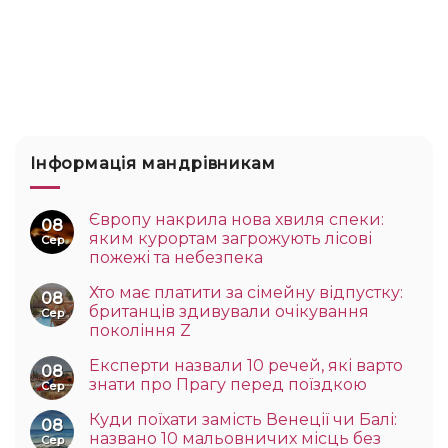
Інформація мандрівникам
Європу накрила нова хвиля спеки:
08
яким курортам загрожують лісові
Сер
пожежі та небезпека
Хто має платити за сімейну відпустку:
08
британців здивували очікування
Сер
покоління Z
Експерти назвали 10 речей, які варто
08
знати про Прагу перед поїздкою
Сер
Куди поїхати замість Венеції чи Балі:
08
названо 10 мальовничих місць без
Сер