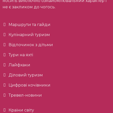
носить виключно ознайомлювальний характер і
не є закликом до чогось.
Маршрути та гайди
Кулінарний туризм
Відпочинок з дітьми
Тури на яхті
Лайфхаки
Діловий туризм
Цифрові кочівники
Тревел-новини
Країни світу