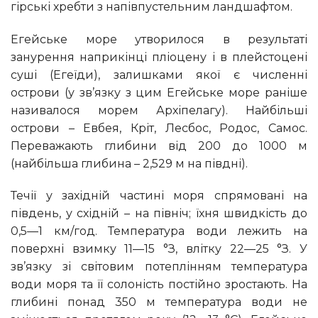
гірські хребти з напівпустельним ландшафтом.
Егейське море утворилося в результаті
занурення наприкінці пліоцену і в плейстоцені
суші (Егеїди), залишками якої є численні
острови (у зв’язку з цим Егейське море раніше
називалося морем Архіпелагу). Найбільші
острови – Евбея, Кріт, Лесбос, Родос, Самос.
Переважають глибини від 200 до 1000 м
(найбільша глибина – 2,529 м на півдні).
Течії у західній частині моря спрямовані на
південь, у східній – на північ; їхня швидкість до
0,5—1 км/год. Температура води лежить на
поверхні взимку 11—15 °З, влітку 22—25 °З. У
зв’язку зі світовим потеплінням температура
води моря та її солоність постійно зростають. На
глибині понад 350 м температура води не