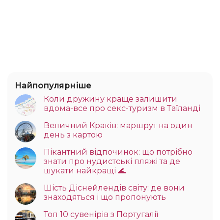
Найпопулярніше
Коли дружину краще залишити
вдома-все про секс-туризм в Таїланді
Величний Краків: маршрут на один
день з картою
Пікантний відпочинок: що потрібно
знати про нудистські пляжі та де
шукати найкращі 🌊
Шість Діснейлендів світу: де вони
знаходяться і що пропонують
Топ 10 сувенірів з Португалії