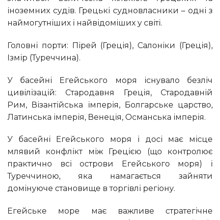
іноземних судів. Грецькі судновласники – одні з
наймогутніших і найвідоміших у світі.
Головні порти: Пірей (Греція), Салоніки (Греція),
Ізмір (Туреччина).
У басейні Егейського моря існувало безліч
цивілізацій: Стародавня Греція, Стародавній
Рим, Візантійська імперія, Болгарське царство,
Латинська імперія, Венеція, Османська імперія.
У басейні Егейського моря і досі має місце
млявий конфлікт між Грецією (що контролює
практично всі острови Егейського моря) і
Туреччиною, яка намагається зайняти
домінуюче становище в торгівлі регіону.
Егейське море має важливе стратегічне