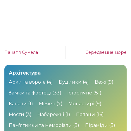
Панагія Сумела
Середземне море
Архітектура
Арки та ворота
(4)
Будинки
(4)
Вежі
(9)
Замки та фортеці
(33)
Історичне
(81)
Канали
(1)
Мечеті
(7)
Монастирі
(9)
Мости
(3)
Набережні
(1)
Палаци
(16)
Пам'ятники та меморіали
(3)
Піраміди
(3)