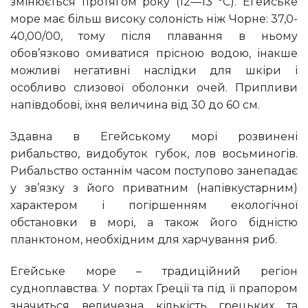
змінюється протягом року (12—13 °C). Егейське
море має більш високу солоність ніж Чорне: 37,0-
40,00/00, тому після плавання в ньому
обов’язково омиватися прісною водою, інакше
можливі негативні наслідки для шкіри і
особливо слизової оболонки очей. Припливи
напівдобові, їхня величина від 30 до 60 см.
Здавна в Егейському морі розвинені
рибальство, видобуток губок, лов восьминогів.
Рибальство останнім часом поступово занепадає
у зв’язку з його приватним (напівкустарним)
характером і погіршенням екологічної
обстановки в морі, а також його бідністю
планктоном, необхідним для харчування риб.
Егейське море – традиційний регіон
судноплавства. У портах Греції та під її прапором
значиться величезна кількість грецьких та