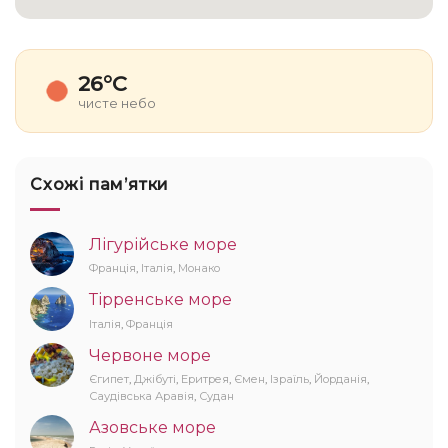
26°C
чисте небо
Схожі памʼятки
Лігурійське море
Франція
,
Італія
,
Монако
Тірренське море
Італія
,
Франція
Червоне море
Єгипет
,
Джібуті
,
Еритрея
,
Ємен
,
Ізраїль
,
Йорданія
,
Саудівська Аравія
,
Судан
Азовське море