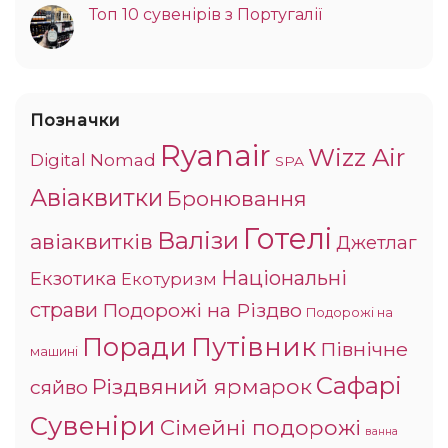
Топ 10 сувенірів з Португалії
Позначки
Ryanair
Wizz Air
Digital Nomad
SPA
Авіаквитки
Бронювання
Готелі
Валізи
авіаквитків
Джетлаг
Національні
Екзотика
Екотуризм
страви
Подорожі на Різдво
Подорожі на
Поради
Путівник
Північне
машині
Сафарі
Різдвяний ярмарок
сяйво
Сувеніри
Сімейні подорожі
ванна