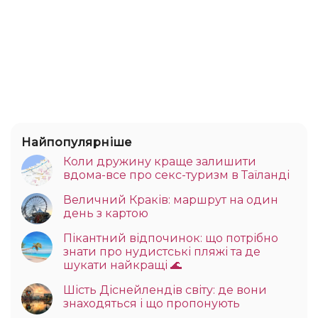
Найпопулярніше
Коли дружину краще залишити
вдома-все про секс-туризм в Таїланді
Величний Краків: маршрут на один
день з картою
Пікантний відпочинок: що потрібно
знати про нудистські пляжі та де
шукати найкращі 🌊
Шість Діснейлендів світу: де вони
знаходяться і що пропонують