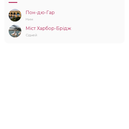
Пон-дю-Гар
Ним
Міст Харбор-Брідж
Сідней