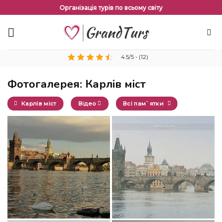
Перейти
Організація турів по всьому світу
до
змісту
4.5/5 - (12)
Фотогалерея: Карлів міст
Карлів міст
Відео
Всі пам`ятки